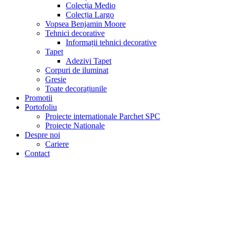
Colecția Medio
Colecția Largo
Vopsea Benjamin Moore
Tehnici decorative
Informații tehnici decorative
Tapet
Adezivi Tapet
Corpuri de iluminat
Gresie
Toate decorațiunile
Promotii
Portofoliu
Proiecte internationale Parchet SPC
Proiecte Nationale
Despre noi
Cariere
Contact