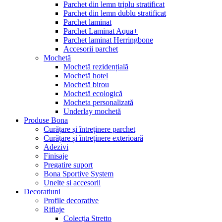
Parchet din lemn triplu stratificat
Parchet din lemn dublu stratificat
Parchet laminat
Parchet Laminat Aqua+
Parchet laminat Herringbone
Accesorii parchet
Mochetă
Mochetă rezidențială
Mochetă hotel
Mochetă birou
Mochetă ecologică
Mocheta personalizată
Underlay mochetă
Produse Bona
Curățare și întreținere parchet
Curățare și întreținere exterioară
Adezivi
Finisaje
Pregatire suport
Bona Sportive System
Unelte și accesorii
Decoratiuni
Profile decorative
Riflaje
Colecția Stretto