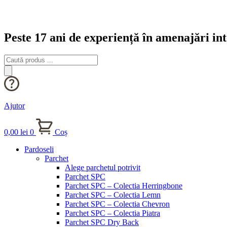
Peste 17 ani de experiență în amenajări int
Products
search
Ajutor
0,00
lei
0
Coș
Pardoseli
Parchet
Alege parchetul potrivit
Parchet SPC
Parchet SPC – Colectia Herringbone
Parchet SPC – Colectia Lemn
Parchet SPC – Colectia Chevron
Parchet SPC – Colectia Piatra
Parchet SPC Dry Back