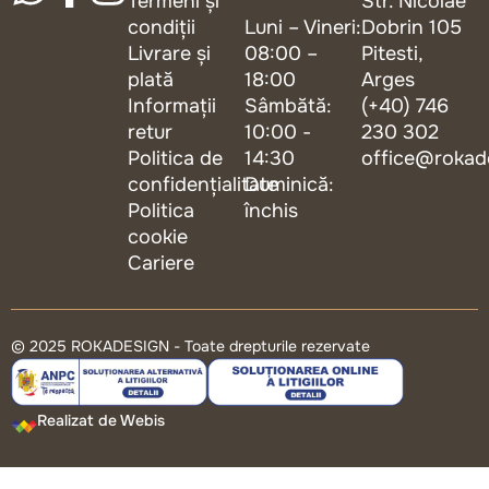
Termeni și
Str. Nicolae
condiții
Luni – Vineri:
Dobrin 105
Livrare și
08:00 –
Pitesti,
plată
18:00
Arges
Informații
Sâmbătă:
(+40) 746
retur
10:00 -
230 302
Politica de
14:30
office@rokad
confidențialitate
Duminică:
Politica
închis
cookie
Cariere
© 2025 ROKADESIGN - Toate drepturile rezervate
Realizat de Webis