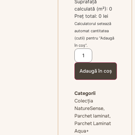
Suprafață
calculată (m²):
0
Preț total:
0 lei
Calculatorul setează
automat cantitatea
(cutii) pentru “Adaugă
în coș”.
Adaugă în coș
Categorii
Colecția
NatureSense
,
Parchet laminat
,
Parchet Laminat
Aqua+