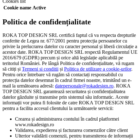
Cookies list
Cookie name
Active
Politica de confidențialitate
ROKA TOP DESIGN SRL certifică faptul că va respecta drepturile
conferite de Legea nr. 677/2001 pentru protecția persoanelor cu
privire la prelucrarea datelor cu caracter personal și liberă circulație a
acestor date. ROKA TOP DESIGN SRL respectă Regulamentul UE
2016/679 (GDPR) precum și orice altă legislație aplicabilă pe
teritoriul României. Pe lângă Politica de confidențialitate, vă rugam
să citiți și
Termeni si conditii
și
Politica de utilizare a cookie-urilor
.
Pentru orice întrebare vă rugăm să contactați responsabilul cu
protecția datelor desemnat în cadrul firmei noastre, trimitând un e-
mail la următoarea adresă:
datepersonale@rokadesign.ro
. ROKA
TOP DESIGN SRL garantează securitatea și confidențialitatea
datelor găzduite și transmise prin sistemul său informatic. Aceste
informații vor putea fi folosite de catre ROKA TOP DESIGN SRL
pentru a facilita accesul clientului la următoarele servicii:
Crearea și administrarea contului în cadrul platformei
www.rokadesign.ro
Validarea, expedierea și facturarea comenzilor către client
Ulterior validării comenzii, pentru transmiterea de informații