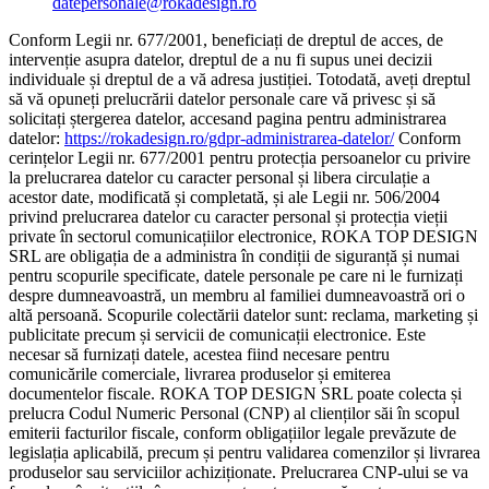
datepersonale@rokadesign.ro
Conform Legii nr. 677/2001, beneficiați de dreptul de acces, de
intervenție asupra datelor, dreptul de a nu fi supus unei decizii
individuale și dreptul de a vă adresa justiției. Totodată, aveți dreptul
să vă opuneți prelucrării datelor personale care vă privesc și să
solicitați ștergerea datelor, accesand pagina pentru administrarea
datelor:
https://rokadesign.ro/gdpr-administrarea-datelor/
Conform
cerințelor Legii nr. 677/2001 pentru protecția persoanelor cu privire
la prelucrarea datelor cu caracter personal și libera circulație a
acestor date, modificată și completată, și ale Legii nr. 506/2004
privind prelucrarea datelor cu caracter personal și protecția vieții
private în sectorul comunicațiilor electronice, ROKA TOP DESIGN
SRL are obligația de a administra în condiții de siguranță și numai
pentru scopurile specificate, datele personale pe care ni le furnizați
despre dumneavoastră, un membru al familiei dumneavoastră ori o
altă persoană. Scopurile colectării datelor sunt: reclama, marketing și
publicitate precum și servicii de comunicații electronice. Este
necesar să furnizați datele, acestea fiind necesare pentru
comunicările comerciale, livrarea produselor și emiterea
documentelor fiscale. ROKA TOP DESIGN SRL poate colecta și
prelucra Codul Numeric Personal (CNP) al clienților săi în scopul
emiterii facturilor fiscale, conform obligațiilor legale prevăzute de
legislația aplicabilă, precum și pentru validarea comenzilor și livrarea
produselor sau serviciilor achiziționate. Prelucrarea CNP-ului se va