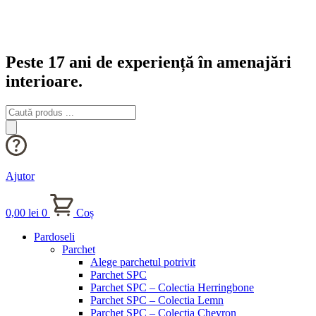
Peste 17 ani de experiență în amenajări
interioare.
Products
search
Ajutor
0,00
lei
0
Coș
Pardoseli
Parchet
Alege parchetul potrivit
Parchet SPC
Parchet SPC – Colectia Herringbone
Parchet SPC – Colectia Lemn
Parchet SPC – Colectia Chevron