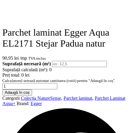
Parchet laminat Egger Aqua
EL2171 Stejar Padua natur
90,95
lei
/mp
TVA inclus
Suprafață necesară (m²)
Suprafață calculată (m²):
0
Preț total:
0 lei
Calculatorul setează automat cantitatea (cutii) pentru “Adaugă în coș”.
Cantitate
Parchet
Adaugă în coș
laminat
Categorii
Colecția NatureSense
,
Parchet laminat
,
Parchet Laminat
Egger
Aqua+
Brand:
Egger
Aqua
EL2171
Stejar
Padua
natur