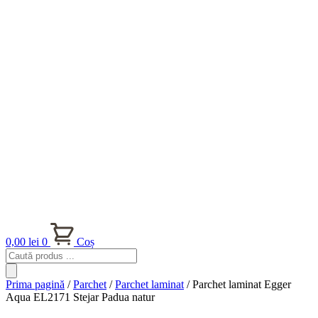
0,00
lei
0
Coș
Products
search
Prima pagină
/
Parchet
/
Parchet laminat
/ Parchet laminat Egger
Aqua EL2171 Stejar Padua natur