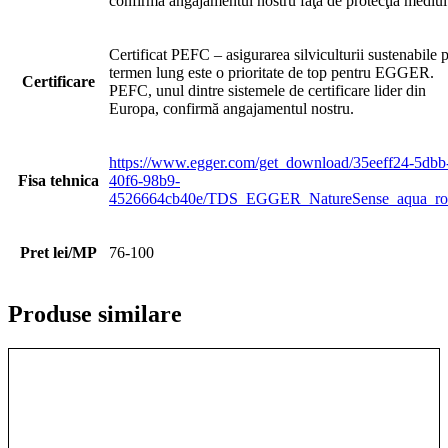
confirmă angajamentul nostru faţă de protecţia mediul
Certificat PEFC – asigurarea silviculturii sustenabile 
termen lung este o prioritate de top pentru EGGER.
Certificare
PEFC, unul dintre sistemele de certificare lider din
Europa, confirmă angajamentul nostru.
https://www.egger.com/get_download/35eeff24-5dbb
Fisa tehnica
40f6-98b9-
4526664cb40e/TDS_EGGER_NatureSense_aqua_ro
Pret lei/MP
76-100
Produse similare