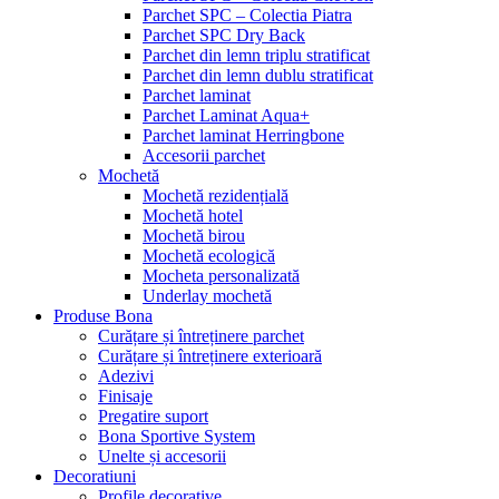
Parchet SPC – Colectia Piatra
Parchet SPC Dry Back
Parchet din lemn triplu stratificat
Parchet din lemn dublu stratificat
Parchet laminat
Parchet Laminat Aqua+
Parchet laminat Herringbone
Accesorii parchet
Mochetă
Mochetă rezidențială
Mochetă hotel
Mochetă birou
Mochetă ecologică
Mocheta personalizată
Underlay mochetă
Produse Bona
Curățare și întreținere parchet
Curățare și întreținere exterioară
Adezivi
Finisaje
Pregatire suport
Bona Sportive System
Unelte și accesorii
Decoratiuni
Profile decorative