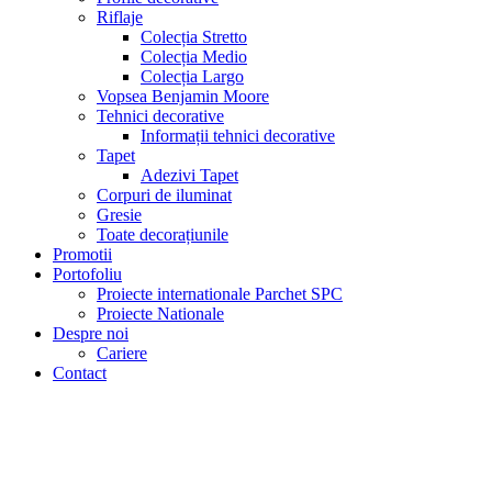
Riflaje
Colecția Stretto
Colecția Medio
Colecția Largo
Vopsea Benjamin Moore
Tehnici decorative
Informații tehnici decorative
Tapet
Adezivi Tapet
Corpuri de iluminat
Gresie
Toate decorațiunile
Promotii
Portofoliu
Proiecte internationale Parchet SPC
Proiecte Nationale
Despre noi
Cariere
Contact