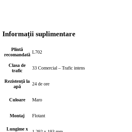
Informații suplimentare
Plintă
L702
recomandată
Clasa de
33 Comercial – Trafic intens
trafic
Rezistență la
24 de ore
apă
Culoare
Maro
Montaj
Flotant
Lungime x
1.292 x 193 mm