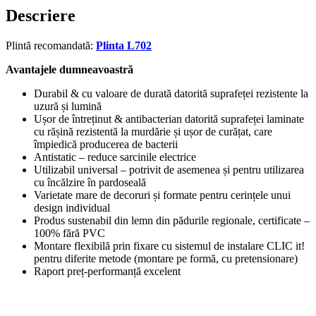
Descriere
Plintă recomandată:
Plinta L702
Avantajele dumneavoastră
Durabil & cu valoare de durată datorită suprafeței rezistente la
uzură și lumină
Ușor de întreținut & antibacterian datorită suprafeței laminate
cu rășină rezistentă la murdărie și ușor de curățat, care
împiedică producerea de bacterii
Antistatic – reduce sarcinile electrice
Utilizabil universal – potrivit de asemenea și pentru utilizarea
cu încălzire în pardoseală
Varietate mare de decoruri și formate pentru cerințele unui
design individual
Produs sustenabil din lemn din pădurile regionale, certificate –
100% fără PVC
Montare flexibilă prin fixare cu sistemul de instalare CLIC it!
pentru diferite metode (montare pe formă, cu pretensionare)
Raport preț-performanță excelent