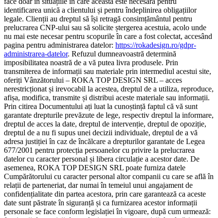
face doar în situațiile în care aceasta este necesară pentru
identificarea unică a clientului și pentru îndeplinirea obligațiilor
legale. Clienții au dreptul să își retragă consimțământul pentru
prelucrarea CNP-ului sau să solicite ștergerea acestuia, acolo unde
nu mai este necesar pentru scopurile în care a fost colectat, accesând
pagina pentru administrarea datelor:
https://rokadesign.ro/gdpr-
administrarea-datelor
. Refuzul dumneavoastră determină
imposibilitatea noastră de a vă putea livra produsele. Prin
transmiterea de informații sau materiale prin intermediul acestui site,
oferiți Vânzătorului – ROKA TOP DESIGN SRL – acces
nerestricționat și irevocabil la acestea, dreptul de a utiliza, reproduce,
afișa, modifica, transmite și distribui aceste materiale sau informații.
Prin citirea Documentului ați luat la cunoștință faptul că vă sunt
garantate drepturile prevăzute de lege, respectiv dreptul la informare,
dreptul de acces la date, dreptul de intervenție, dreptul de opoziție,
dreptul de a nu fi supus unei decizii individuale, dreptul de a vă
adresa justiției în caz de încălcare a drepturilor garantate de Legea
677/2001 pentru protecția persoanelor cu privire la prelucrarea
datelor cu caracter personal și libera circulație a acestor date. De
asemenea, ROKA TOP DESIGN SRL poate furniza datele
Cumpărătorului cu caracter personal altor companii cu care se află în
relații de parteneriat, dar numai în temeiul unui angajament de
confidențialitate din partea acestora, prin care garantează ca aceste
date sunt păstrate în siguranță și ca furnizarea acestor informații
personale se face conform legislației în vigoare, după cum urmează: