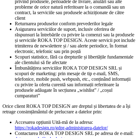
privind produsele, perioadele de livrare, anulări sau alte
probleme de orice natură referitoare la o comandă sau un
contract, la serviciile sau produsele achiziționate de către
client
Returnarea produselor conform prevederilor legale
Asigurarea serviciilor de suport, inclusiv oferirea de
răspunsuri la întrebările cu privire la comenzi sau la produsele
și serviciile ROKA TOP DESIGN. Aceste servicii pot include
trimiterea de newslettere și / sau alerte periodice, în format
electronic, telefonic sau prin poștă
Scopuri statistice, fără ca drepturile și libertățile fundamentale
ale clientului să fie afectate
Îmbunătățirea serviciilor ROKA TOP DESIGN SRL și
scopuri de marketing: prin mesaje de tip e-mail, SMS,
telefonice, mobile push, webpush, etc., conținând informații
cu privire la oferta curentă sau informații referitoare la
produsele adăugate în secțiunea „wishlist” / „coșul
cumparaturi”
Orice client ROKA TOP DESIGN are dreptul și libertatea de a își
retrage consimțământul de prelucrare a datelor prin:
Accesarea opțiunii Uită-mă de la adresa:
https://rokadesign.ro/gdpr-administrarea-datelor/
Contactarea ROKA TOP DESIGN SRL pe adresa de e-mail: