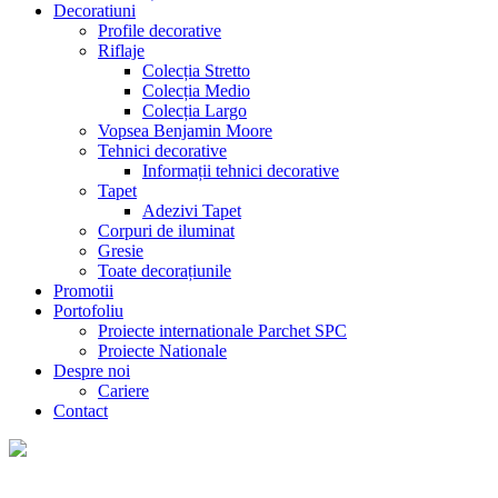
Decoratiuni
Profile decorative
Riflaje
Colecția Stretto
Colecția Medio
Colecția Largo
Vopsea Benjamin Moore
Tehnici decorative
Informații tehnici decorative
Tapet
Adezivi Tapet
Corpuri de iluminat
Gresie
Toate decorațiunile
Promotii
Portofoliu
Proiecte internationale Parchet SPC
Proiecte Nationale
Despre noi
Cariere
Contact