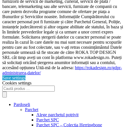
furnizorii de servicii de marketing, curierat, servicii de plată /
bancare, telemarketing sau alte servicii, furnizate de companii cu
care putem dezvolta programe comune de ofertare pe piața a
Bunurilor și Serviciilor noastre. Informațiile Cumpărătorului cu
caracter personal pot fi furnizate și către Parchetul General, Poliție,
instanțele judecătoresti și altor organe abilitate ale statului, în baza și
în limitele prevederilor legale și ca urmare a unor cereri expres
formulate. Solicitarea ștergerii datelor cu caracter personal se poate
realiza în cazul în care datele nu mai sunt necesare pentru scopurile
pentru care au fost colectate, sau v-ați retras consimțământul Datele
personale urmează să fie stocate de către ROKA TOP DESIGN
SRL cât timp aveți un cont în platforma www.rokadesign.ro. Puteți
să solicitați oricând ștergerea anumitor informații sau a contului,
accesând opțiunea Uită-mă de la adresa:
https://rokadesign.ro/gdpr-
administrarea-datelor/
Save settings
Cookies settings
Products
search
Pardoseli
Parchet
Alege parchetul potrivit
Parchet SPC
Parchet SPC – Colectia Herringbone