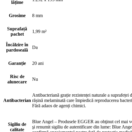
lățime
Grosime
8 mm
Suprafață
1,99 m²
pachet
Încălzire în
Da
pardoseală
Garanție
20 ani
Risc de
Nu
alunecare
Antibacteriană grație rezistenței naturale a suprafeței 
Antibacterian
rășină melaminată care împiedică reproducerea bacterii
Fără adaos de agenți chimici.
Blue Angel – Produsele EGGER au obţinut cel mai v
Sigiliu de
şi renumit sigiliu de autentificare din lume: Blue Ange
calitate