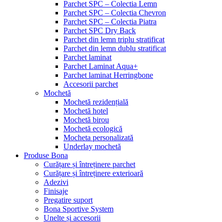
Parchet SPC – Colectia Lemn
Parchet SPC – Colectia Chevron
Parchet SPC – Colectia Piatra
Parchet SPC Dry Back
Parchet din lemn triplu stratificat
Parchet din lemn dublu stratificat
Parchet laminat
Parchet Laminat Aqua+
Parchet laminat Herringbone
Accesorii parchet
Mochetă
Mochetă rezidențială
Mochetă hotel
Mochetă birou
Mochetă ecologică
Mocheta personalizată
Underlay mochetă
Produse Bona
Curățare și întreținere parchet
Curățare și întreținere exterioară
Adezivi
Finisaje
Pregatire suport
Bona Sportive System
Unelte și accesorii