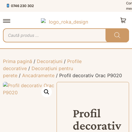
Con
0746 230 302
me
Prima pagină
/
Decorațiuni
/
Profile
decorative
/
Decorațiuni pentru
perete
/
Ancadramente
/ Profil decorativ Orac P9020
Profil
decorativ