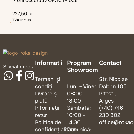
Profil decorativ ORAC P4025
227,50
lei
TVA inclus
logo_roka_design
Informatii
Program
Contact
Social media
Showroom
Termeni și
Str. Nicolae
condiții
Luni – Vineri:
Dobrin 105
Livrare și
08:00 –
Pitesti,
plată
18:00
Arges
Informații
Sâmbătă:
(+40) 746
retur
10:00 -
230 302
Politica de
14:30
office@rokad
confidențialitate
Duminică: