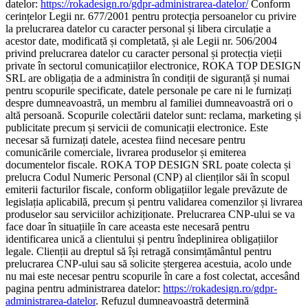
datelor:
https://rokadesign.ro/gdpr-administrarea-datelor/
Conform
cerințelor Legii nr. 677/2001 pentru protecția persoanelor cu privire
la prelucrarea datelor cu caracter personal și libera circulație a
acestor date, modificată și completată, și ale Legii nr. 506/2004
privind prelucrarea datelor cu caracter personal și protecția vieții
private în sectorul comunicațiilor electronice, ROKA TOP DESIGN
SRL are obligația de a administra în condiții de siguranță și numai
pentru scopurile specificate, datele personale pe care ni le furnizați
despre dumneavoastră, un membru al familiei dumneavoastră ori o
altă persoană. Scopurile colectării datelor sunt: reclama, marketing și
publicitate precum și servicii de comunicații electronice. Este
necesar să furnizați datele, acestea fiind necesare pentru
comunicările comerciale, livrarea produselor și emiterea
documentelor fiscale. ROKA TOP DESIGN SRL poate colecta și
prelucra Codul Numeric Personal (CNP) al clienților săi în scopul
emiterii facturilor fiscale, conform obligațiilor legale prevăzute de
legislația aplicabilă, precum și pentru validarea comenzilor și livrarea
produselor sau serviciilor achiziționate. Prelucrarea CNP-ului se va
face doar în situațiile în care aceasta este necesară pentru
identificarea unică a clientului și pentru îndeplinirea obligațiilor
legale. Clienții au dreptul să își retragă consimțământul pentru
prelucrarea CNP-ului sau să solicite ștergerea acestuia, acolo unde
nu mai este necesar pentru scopurile în care a fost colectat, accesând
pagina pentru administrarea datelor:
https://rokadesign.ro/gdpr-
administrarea-datelor
. Refuzul dumneavoastră determină