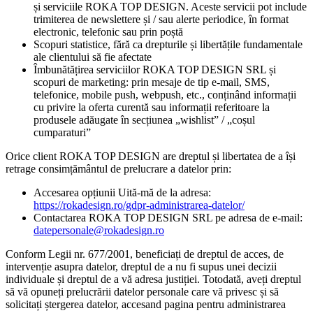
și serviciile ROKA TOP DESIGN. Aceste servicii pot include
trimiterea de newslettere și / sau alerte periodice, în format
electronic, telefonic sau prin poștă
Scopuri statistice, fără ca drepturile și libertățile fundamentale
ale clientului să fie afectate
Îmbunătățirea serviciilor ROKA TOP DESIGN SRL și
scopuri de marketing: prin mesaje de tip e-mail, SMS,
telefonice, mobile push, webpush, etc., conținând informații
cu privire la oferta curentă sau informații referitoare la
produsele adăugate în secțiunea „wishlist” / „coșul
cumparaturi”
Orice client ROKA TOP DESIGN are dreptul și libertatea de a își
retrage consimțământul de prelucrare a datelor prin:
Accesarea opțiunii Uită-mă de la adresa:
https://rokadesign.ro/gdpr-administrarea-datelor/
Contactarea ROKA TOP DESIGN SRL pe adresa de e-mail:
datepersonale@rokadesign.ro
Conform Legii nr. 677/2001, beneficiați de dreptul de acces, de
intervenție asupra datelor, dreptul de a nu fi supus unei decizii
individuale și dreptul de a vă adresa justiției. Totodată, aveți dreptul
să vă opuneți prelucrării datelor personale care vă privesc și să
solicitați ștergerea datelor, accesand pagina pentru administrarea