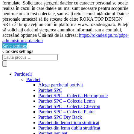
formulate. Solicitarea ștergerii datelor cu caracter personal se poate
realiza în cazul în care datele nu mai sunt necesare pentru scopurile
pentru care au fost colectate, sau v-ați retras consimțământul Datele
personale urmează să fie stocate de către ROKA TOP DESIGN
SRL cât timp aveți un cont în platforma www.rokadesign.ro. Puteți
să solicitați oricând ștergerea anumitor informații sau a contului,
accesând opțiunea Uită-mă de la adresa:
https://rokadesign.ro/gdpr-
administrarea-datelor/
Save settings
Cookies settings
Products
search
Pardoseli
Parchet
Alege parchetul potrivit
Parchet SPC
Parchet SPC – Colectia Herringbone
Parchet SPC – Colectia Lemn
Parchet SPC – Colectia Chevron
Parchet SPC – Colectia Piatra
Parchet SPC Dry Back
Parchet din lemn triplu stratificat
Parchet din lemn dublu stratificat
Parchet laminat