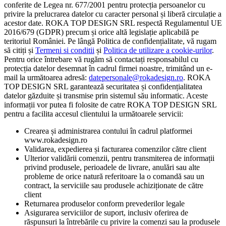
conferite de Legea nr. 677/2001 pentru protecția persoanelor cu
privire la prelucrarea datelor cu caracter personal și liberă circulație a
acestor date. ROKA TOP DESIGN SRL respectă Regulamentul UE
2016/679 (GDPR) precum și orice altă legislație aplicabilă pe
teritoriul României. Pe lângă Politica de confidențialitate, vă rugam
să citiți și
Termeni si conditii
și
Politica de utilizare a cookie-urilor
.
Pentru orice întrebare vă rugăm să contactați responsabilul cu
protecția datelor desemnat în cadrul firmei noastre, trimitând un e-
mail la următoarea adresă:
datepersonale@rokadesign.ro
. ROKA
TOP DESIGN SRL garantează securitatea și confidențialitatea
datelor găzduite și transmise prin sistemul său informatic. Aceste
informații vor putea fi folosite de catre ROKA TOP DESIGN SRL
pentru a facilita accesul clientului la următoarele servicii:
Crearea și administrarea contului în cadrul platformei
www.rokadesign.ro
Validarea, expedierea și facturarea comenzilor către client
Ulterior validării comenzii, pentru transmiterea de informații
privind produsele, perioadele de livrare, anulări sau alte
probleme de orice natură referitoare la o comandă sau un
contract, la serviciile sau produsele achiziționate de către
client
Returnarea produselor conform prevederilor legale
Asigurarea serviciilor de suport, inclusiv oferirea de
răspunsuri la întrebările cu privire la comenzi sau la produsele