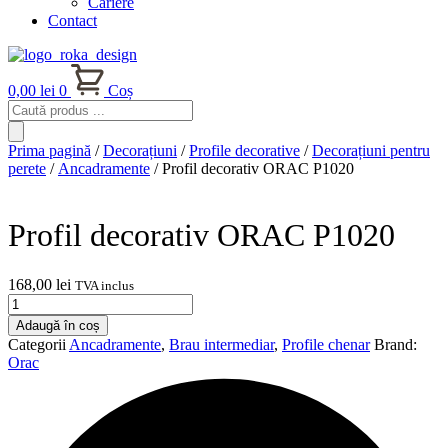
Cariere
Contact
0,00
lei
0
Coș
Products
search
Prima pagină
/
Decorațiuni
/
Profile decorative
/
Decorațiuni pentru
perete
/
Ancadramente
/ Profil decorativ ORAC P1020
Profil decorativ ORAC P1020
168,00
lei
TVA inclus
Cantitate
Profil
Adaugă în coș
decorativ
Categorii
Ancadramente
,
Brau intermediar
,
Profile chenar
Brand:
ORAC
Orac
P1020