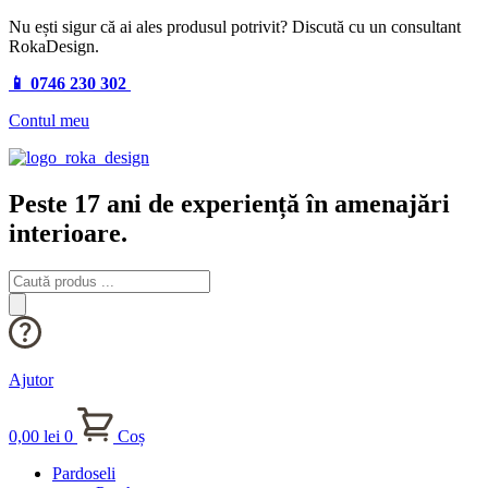
Nu ești sigur că ai ales produsul potrivit? Discută cu un consultant
RokaDesign.
📱 0746 230 302
Contul meu
Peste 17 ani de experiență în amenajări
interioare.
Products
search
Ajutor
0,00
lei
0
Coș
Pardoseli