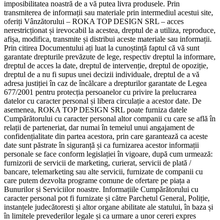
imposibilitatea noastră de a vă putea livra produsele. Prin
transmiterea de informații sau materiale prin intermediul acestui site,
oferiți Vânzătorului – ROKA TOP DESIGN SRL – acces
nerestricționat și irevocabil la acestea, dreptul de a utiliza, reproduce,
afișa, modifica, transmite și distribui aceste materiale sau informații.
Prin citirea Documentului ați luat la cunoștință faptul că vă sunt
garantate drepturile prevăzute de lege, respectiv dreptul la informare,
dreptul de acces la date, dreptul de intervenție, dreptul de opoziție,
dreptul de a nu fi supus unei decizii individuale, dreptul de a vă
adresa justiției în caz de încălcare a drepturilor garantate de Legea
677/2001 pentru protecția persoanelor cu privire la prelucrarea
datelor cu caracter personal și libera circulație a acestor date. De
asemenea, ROKA TOP DESIGN SRL poate furniza datele
Cumpărătorului cu caracter personal altor companii cu care se află în
relații de parteneriat, dar numai în temeiul unui angajament de
confidențialitate din partea acestora, prin care garantează ca aceste
date sunt păstrate în siguranță și ca furnizarea acestor informații
personale se face conform legislației în vigoare, după cum urmează:
furnizorii de servicii de marketing, curierat, servicii de plată /
bancare, telemarketing sau alte servicii, furnizate de companii cu
care putem dezvolta programe comune de ofertare pe piața a
Bunurilor și Serviciilor noastre. Informațiile Cumpărătorului cu
caracter personal pot fi furnizate și către Parchetul General, Poliție,
instanțele judecătoresti și altor organe abilitate ale statului, în baza și
în limitele prevederilor legale și ca urmare a unor cereri expres