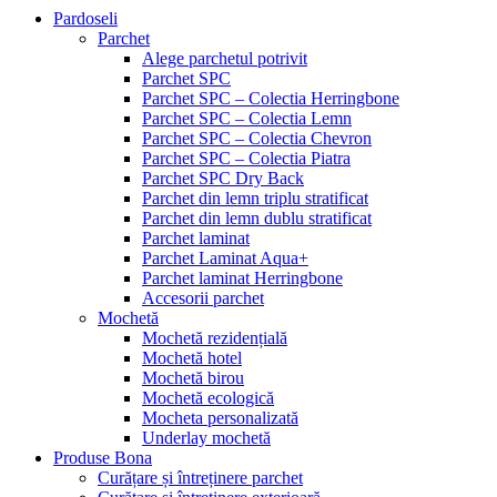
Pardoseli
Parchet
Alege parchetul potrivit
Parchet SPC
Parchet SPC – Colectia Herringbone
Parchet SPC – Colectia Lemn
Parchet SPC – Colectia Chevron
Parchet SPC – Colectia Piatra
Parchet SPC Dry Back
Parchet din lemn triplu stratificat
Parchet din lemn dublu stratificat
Parchet laminat
Parchet Laminat Aqua+
Parchet laminat Herringbone
Accesorii parchet
Mochetă
Mochetă rezidențială
Mochetă hotel
Mochetă birou
Mochetă ecologică
Mocheta personalizată
Underlay mochetă
Produse Bona
Curățare și întreținere parchet