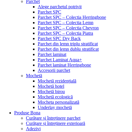
Parchet
Alege parchetul potrivit
Parchet SPC
Parchet SPC – Colectia Herringbone
Parchet SPC – Colectia Lemn
Parchet SPC – Colectia Chevron
Parchet SPC – Colectia Piatra
Parchet SPC Dry Back
Parchet din lemn triplu stratificat
Parchet din lemn dublu stratificat
Parchet laminat
Parchet Laminat Aqua+
Parchet laminat Herringbone
Accesorii parchet
Mochetă
Mochetă rezidențială
Mochetă hotel
Mochetă birou
Mochetă ecologică
Mocheta personalizată
Underlay mochetă
Produse Bona
Curățare și întreținere parchet
Curățare și întreținere exterioară
Adezivi