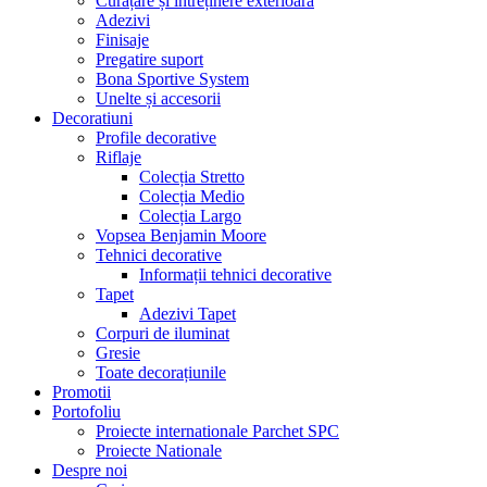
Curățare și întreținere exterioară
Adezivi
Finisaje
Pregatire suport
Bona Sportive System
Unelte și accesorii
Decoratiuni
Profile decorative
Riflaje
Colecția Stretto
Colecția Medio
Colecția Largo
Vopsea Benjamin Moore
Tehnici decorative
Informații tehnici decorative
Tapet
Adezivi Tapet
Corpuri de iluminat
Gresie
Toate decorațiunile
Promotii
Portofoliu
Proiecte internationale Parchet SPC
Proiecte Nationale
Despre noi