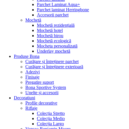
Parchet Laminat Aqua+
Parchet laminat Herringbone
Accesorii parchet
Mochetă
Mochetă rezidențială
Mochetă hotel
Mochetă birou
Mochetă ecologică
Mocheta personalizată
Underlay mochetă
Produse Bona
Curățare și întreținere parchet
Curățare și întreținere exterioară
Adezivi
Finisaje
Pregatire suport
Bona Sportive System
Unelte și accesorii
Decoratiuni
Profile decorative
Riflaje
Colecția Stretto
Colecția Medio
Colecția Largo
Vopsea Benjamin Moore