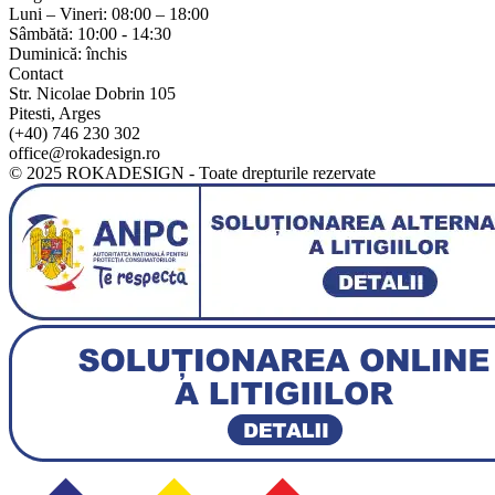
Luni – Vineri: 08:00 – 18:00
Sâmbătă: 10:00 - 14:30
Duminică: închis
Contact
Str. Nicolae Dobrin 105
Pitesti, Arges
(+40) 746 230 302
office@rokadesign.ro
© 2025 ROKADESIGN - Toate drepturile rezervate