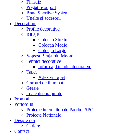
Finisaje
Pregatire suport
Bona Sportive System
Unelte și accesorii
Decoratiuni
Profile decorative
Riflaje
Colecția Stretto
Colecția Medio
Colecția Largo
Vopsea Benjamin Moore
Tehnici decorative
Informații tehnici decorative
Tapet
Adezivi Tapet
Corpuri de iluminat
Gresie
Toate decorațiunile
Promotii
Portofoliu
Proiecte internationale Parchet SPC
Proiecte Nationale
Despre noi
Cariere
Contact