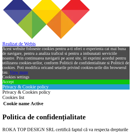
Realizat de Webis
Acest website foloseste cookies pentru a-ti oferi o experienta cat mai buna
de navigare, pentru a analiza traficul si pentru a imbunatati serviciile
noastre. Prin continuarea navigarii pe acest site, iti exprimi acordul pentru
utilizarea cookies-urilor, conform Politicii de confidentialitate si Politicii de
cookies. Poti modifica oricand setarile privind cookies-urile din browserul
tau.
View more
Cookies settings
Accept
Privacy & Cookie policy
Privacy & Cookies policy
Cookies list
Cookie name
Active
Politica de confidențialitate
ROKA TOP DESIGN SRL certifică faptul că va respecta drepturile