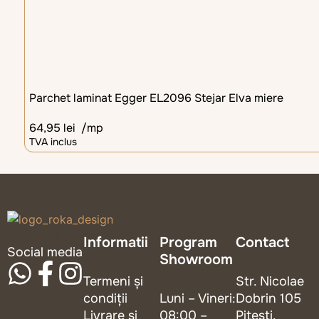
Parchet laminat Egger EL2096 Stejar Elva miere
64,95
lei
/mp
TVA inclus
logo_roka_design
Informatii
Program
Contact
Social media
Showroom
Termeni și
Str. Nicolae
condiții
Luni – Vineri:
Dobrin 105
Livrare și
08:00 –
Pitesti,