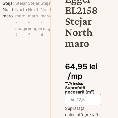
EL2158
Stejar
North
maro
64,95
lei
/mp
TVA inclus
Suprafață
necesară (m²)
Suprafață
calculată (m²):
0