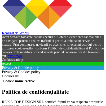
Realizat de Webis
Acest website foloseste cookies pentru a-ti oferi o experienta cat mai buna
de navigare, pentru a analiza traficul si pentru a imbunatati serviciile
noastre. Prin continuarea navigarii pe acest site, iti exprimi acordul pentru
utilizarea cookies-urilor, conform Politicii de confidentialitate si Politicii de
cookies. Poti modifica oricand setarile privind cookies-urile din browserul
tau.
View more
Cookies settings
Accept
Privacy & Cookie policy
Privacy & Cookies policy
Cookies list
Cookie name
Active
Politica de confidențialitate
ROKA TOP DESIGN SRL certifică faptul că va respecta drepturile