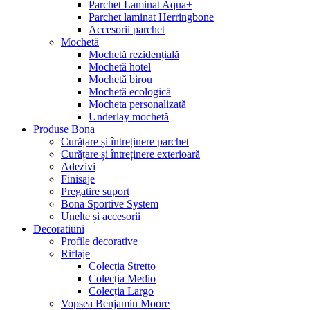
Parchet Laminat Aqua+
Parchet laminat Herringbone
Accesorii parchet
Mochetă
Mochetă rezidențială
Mochetă hotel
Mochetă birou
Mochetă ecologică
Mocheta personalizată
Underlay mochetă
Produse Bona
Curățare și întreținere parchet
Curățare și întreținere exterioară
Adezivi
Finisaje
Pregatire suport
Bona Sportive System
Unelte și accesorii
Decoratiuni
Profile decorative
Riflaje
Colecția Stretto
Colecția Medio
Colecția Largo
Vopsea Benjamin Moore