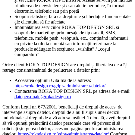
și serviciile ROKA TOP DESIGN. Aceste servicii pot include
trimiterea de newslettere și / sau alerte periodice, în format
electronic, telefonic sau prin poștă
Scopuri statistice, fără ca drepturile și libertățile fundamentale
ale clientului să fie afectate
Îmbunătățirea serviciilor ROKA TOP DESIGN SRL și
scopuri de marketing: prin mesaje de tip e-mail, SMS,
telefonice, mobile push, webpush, etc., conținând informații
cu privire la oferta curentă sau informații referitoare la
produsele adăugate în secțiunea „wishlist” / „coșul
cumparaturi”
Orice client ROKA TOP DESIGN are dreptul și libertatea de a își
retrage consimțământul de prelucrare a datelor prin:
Accesarea opțiunii Uită-mă de la adresa:
https://rokadesign.ro/gdpr-administrarea-datelor/
Contactarea ROKA TOP DESIGN SRL pe adresa de e-mail:
datepersonale@rokadesign.ro
Conform Legii nr. 677/2001, beneficiați de dreptul de acces, de
intervenție asupra datelor, dreptul de a nu fi supus unei decizii
individuale și dreptul de a vă adresa justiției. Totodată, aveți dreptul
să vă opuneți prelucrării datelor personale care vă privesc și să
solicitați ștergerea datelor, accesand pagina pentru administrarea
datelor:
https://rokadesign.ro/gdpr-administrarea-datelor/
Conform