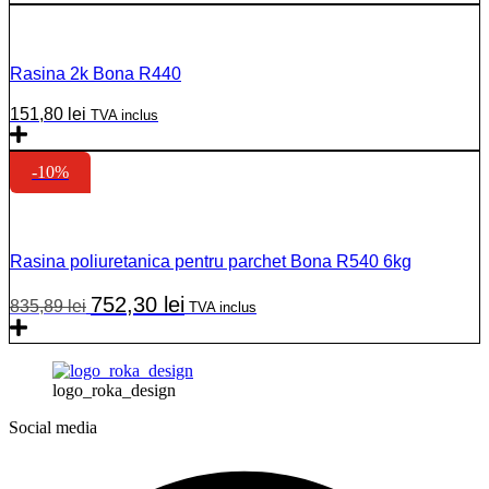
a
este:
fost:
170,00 lei.
188,00 lei.
Rasina 2k Bona R440
151,80
lei
TVA inclus
-10%
Rasina poliuretanica pentru parchet Bona R540 6kg
Prețul
Prețul
752,30
lei
835,89
lei
TVA inclus
inițial
curent
a
este:
fost:
752,30 lei.
835,89 lei.
logo_roka_design
Social media