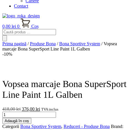
Cariere
Contact
0,00
lei
0
Coș
Products
search
Prima pagină
/
Produse Bona
/
Bona Sportive System
/ Vopsea
marcaje Bona SuperSport Line Paint 1L Galben
-10%
Vopsea marcaje Bona SuperSport
Line Paint 1L Galben
Prețul
Prețul
418,00
lei
376,00
lei
TVA inclus
Cantitate
inițial
curent
Vopsea
a
este:
Adaugă în coș
marcaje
fost:
376,00 lei.
Categorii
Bona Sportive System
,
Reduceri - Produse Bona
Brand:
Bona
418,00 lei.