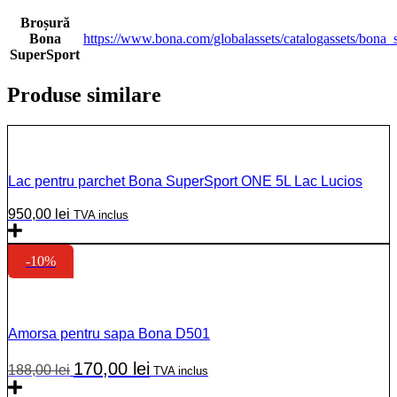
Broșură
Bona
https://www.bona.com/globalassets/catalogassets/bona_
SuperSport
Produse similare
Lac pentru parchet Bona SuperSport ONE 5L Lac Lucios
950,00
lei
TVA inclus
-10%
Amorsa pentru sapa Bona D501
Prețul
Prețul
170,00
lei
188,00
lei
TVA inclus
inițial
curent