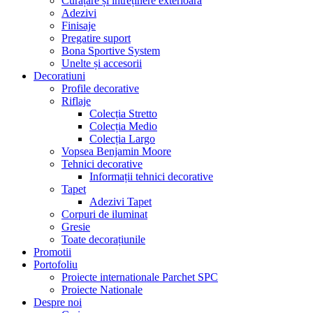
Curățare și întreținere exterioară
Adezivi
Finisaje
Pregatire suport
Bona Sportive System
Unelte și accesorii
Decoratiuni
Profile decorative
Riflaje
Colecția Stretto
Colecția Medio
Colecția Largo
Vopsea Benjamin Moore
Tehnici decorative
Informații tehnici decorative
Tapet
Adezivi Tapet
Corpuri de iluminat
Gresie
Toate decorațiunile
Promotii
Portofoliu
Proiecte internationale Parchet SPC
Proiecte Nationale
Despre noi