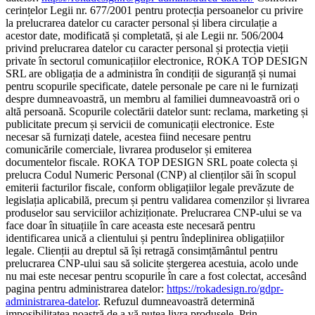
cerințelor Legii nr. 677/2001 pentru protecția persoanelor cu privire
la prelucrarea datelor cu caracter personal și libera circulație a
acestor date, modificată și completată, și ale Legii nr. 506/2004
privind prelucrarea datelor cu caracter personal și protecția vieții
private în sectorul comunicațiilor electronice, ROKA TOP DESIGN
SRL are obligația de a administra în condiții de siguranță și numai
pentru scopurile specificate, datele personale pe care ni le furnizați
despre dumneavoastră, un membru al familiei dumneavoastră ori o
altă persoană. Scopurile colectării datelor sunt: reclama, marketing și
publicitate precum și servicii de comunicații electronice. Este
necesar să furnizați datele, acestea fiind necesare pentru
comunicările comerciale, livrarea produselor și emiterea
documentelor fiscale. ROKA TOP DESIGN SRL poate colecta și
prelucra Codul Numeric Personal (CNP) al clienților săi în scopul
emiterii facturilor fiscale, conform obligațiilor legale prevăzute de
legislația aplicabilă, precum și pentru validarea comenzilor și livrarea
produselor sau serviciilor achiziționate. Prelucrarea CNP-ului se va
face doar în situațiile în care aceasta este necesară pentru
identificarea unică a clientului și pentru îndeplinirea obligațiilor
legale. Clienții au dreptul să își retragă consimțământul pentru
prelucrarea CNP-ului sau să solicite ștergerea acestuia, acolo unde
nu mai este necesar pentru scopurile în care a fost colectat, accesând
pagina pentru administrarea datelor:
https://rokadesign.ro/gdpr-
administrarea-datelor
. Refuzul dumneavoastră determină
imposibilitatea noastră de a vă putea livra produsele. Prin