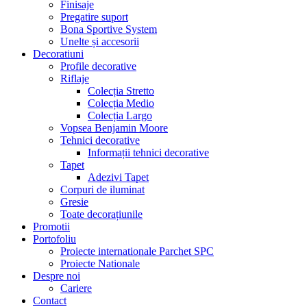
Finisaje
Pregatire suport
Bona Sportive System
Unelte și accesorii
Decoratiuni
Profile decorative
Riflaje
Colecția Stretto
Colecția Medio
Colecția Largo
Vopsea Benjamin Moore
Tehnici decorative
Informații tehnici decorative
Tapet
Adezivi Tapet
Corpuri de iluminat
Gresie
Toate decorațiunile
Promotii
Portofoliu
Proiecte internationale Parchet SPC
Proiecte Nationale
Despre noi
Cariere
Contact