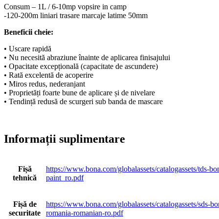
Consum – 1L / 6-10mp vopsire in camp
-120-200m liniari trasare marcaje latime 50mm
Beneficii cheie:
• Uscare rapidă
• Nu necesită abraziune înainte de aplicarea finisajului
• Opacitate excepțională (capacitate de ascundere)
• Rată excelentă de acoperire
• Miros redus, nederanjant
• Proprietăți foarte bune de aplicare și de nivelare
• Tendință redusă de scurgeri sub banda de mascare
Informații suplimentare
Fișă
https://www.bona.com/globalassets/catalogassets/tds-bon
tehnică
paint_ro.pdf
Fișă de
https://www.bona.com/globalassets/catalogassets/sds-bo
securitate
romania-romanian-ro.pdf