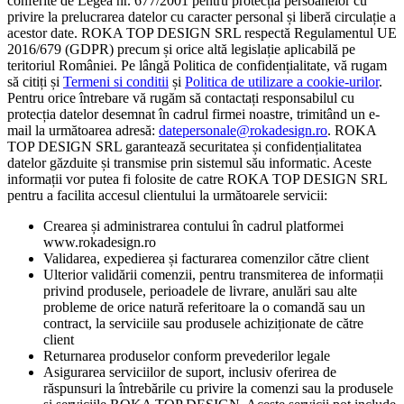
conferite de Legea nr. 677/2001 pentru protecția persoanelor cu
privire la prelucrarea datelor cu caracter personal și liberă circulație a
acestor date. ROKA TOP DESIGN SRL respectă Regulamentul UE
2016/679 (GDPR) precum și orice altă legislație aplicabilă pe
teritoriul României. Pe lângă Politica de confidențialitate, vă rugam
să citiți și
Termeni si conditii
și
Politica de utilizare a cookie-urilor
.
Pentru orice întrebare vă rugăm să contactați responsabilul cu
protecția datelor desemnat în cadrul firmei noastre, trimitând un e-
mail la următoarea adresă:
datepersonale@rokadesign.ro
. ROKA
TOP DESIGN SRL garantează securitatea și confidențialitatea
datelor găzduite și transmise prin sistemul său informatic. Aceste
informații vor putea fi folosite de catre ROKA TOP DESIGN SRL
pentru a facilita accesul clientului la următoarele servicii:
Crearea și administrarea contului în cadrul platformei
www.rokadesign.ro
Validarea, expedierea și facturarea comenzilor către client
Ulterior validării comenzii, pentru transmiterea de informații
privind produsele, perioadele de livrare, anulări sau alte
probleme de orice natură referitoare la o comandă sau un
contract, la serviciile sau produsele achiziționate de către
client
Returnarea produselor conform prevederilor legale
Asigurarea serviciilor de suport, inclusiv oferirea de
răspunsuri la întrebările cu privire la comenzi sau la produsele