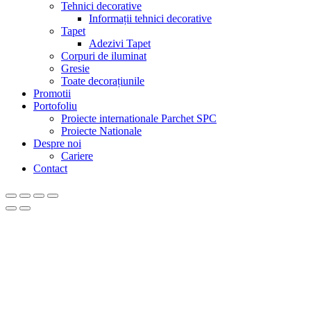
Tehnici decorative
Informații tehnici decorative
Tapet
Adezivi Tapet
Corpuri de iluminat
Gresie
Toate decorațiunile
Promotii
Portofoliu
Proiecte internationale Parchet SPC
Proiecte Nationale
Despre noi
Cariere
Contact