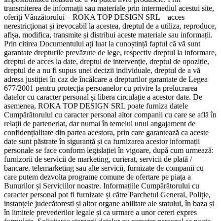
transmiterea de informații sau materiale prin intermediul acestui site,
oferiți Vânzătorului – ROKA TOP DESIGN SRL – acces
nerestricționat și irevocabil la acestea, dreptul de a utiliza, reproduce,
afișa, modifica, transmite și distribui aceste materiale sau informații.
Prin citirea Documentului ați luat la cunoștință faptul că vă sunt
garantate drepturile prevăzute de lege, respectiv dreptul la informare,
dreptul de acces la date, dreptul de intervenție, dreptul de opoziție,
dreptul de a nu fi supus unei decizii individuale, dreptul de a vă
adresa justiției în caz de încălcare a drepturilor garantate de Legea
677/2001 pentru protecția persoanelor cu privire la prelucrarea
datelor cu caracter personal și libera circulație a acestor date. De
asemenea, ROKA TOP DESIGN SRL poate furniza datele
Cumpărătorului cu caracter personal altor companii cu care se află în
relații de parteneriat, dar numai în temeiul unui angajament de
confidențialitate din partea acestora, prin care garantează ca aceste
date sunt păstrate în siguranță și ca furnizarea acestor informații
personale se face conform legislației în vigoare, după cum urmează:
furnizorii de servicii de marketing, curierat, servicii de plată /
bancare, telemarketing sau alte servicii, furnizate de companii cu
care putem dezvolta programe comune de ofertare pe piața a
Bunurilor și Serviciilor noastre. Informațiile Cumpărătorului cu
caracter personal pot fi furnizate și către Parchetul General, Poliție,
instanțele judecătoresti și altor organe abilitate ale statului, în baza și
în limitele prevederilor legale și ca urmare a unor cereri expres