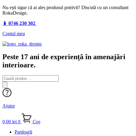
Nu ești sigur că ai ales produsul potrivit? Discută cu un consultant
RokaDesign.
📱 0746 230 302
Contul meu
Peste 17 ani de experiență în amenajări
interioare.
Products
search
Ajutor
0,00
lei
0
Coș
Pardoseli