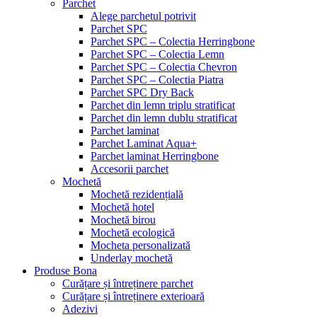
Parchet
Alege parchetul potrivit
Parchet SPC
Parchet SPC – Colectia Herringbone
Parchet SPC – Colectia Lemn
Parchet SPC – Colectia Chevron
Parchet SPC – Colectia Piatra
Parchet SPC Dry Back
Parchet din lemn triplu stratificat
Parchet din lemn dublu stratificat
Parchet laminat
Parchet Laminat Aqua+
Parchet laminat Herringbone
Accesorii parchet
Mochetă
Mochetă rezidențială
Mochetă hotel
Mochetă birou
Mochetă ecologică
Mocheta personalizată
Underlay mochetă
Produse Bona
Curățare și întreținere parchet
Curățare și întreținere exterioară
Adezivi