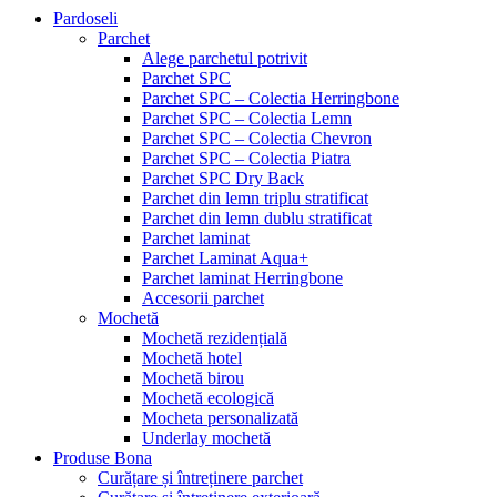
Pardoseli
Parchet
Alege parchetul potrivit
Parchet SPC
Parchet SPC – Colectia Herringbone
Parchet SPC – Colectia Lemn
Parchet SPC – Colectia Chevron
Parchet SPC – Colectia Piatra
Parchet SPC Dry Back
Parchet din lemn triplu stratificat
Parchet din lemn dublu stratificat
Parchet laminat
Parchet Laminat Aqua+
Parchet laminat Herringbone
Accesorii parchet
Mochetă
Mochetă rezidențială
Mochetă hotel
Mochetă birou
Mochetă ecologică
Mocheta personalizată
Underlay mochetă
Produse Bona
Curățare și întreținere parchet