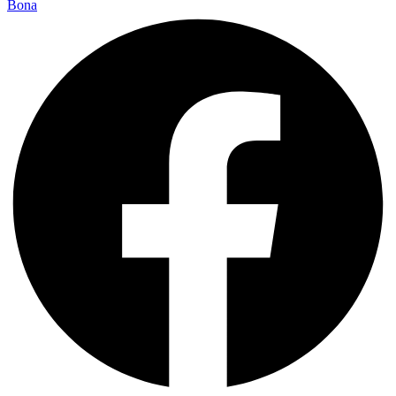
Bona
SuperSport
Line
Paint
1L
Galben