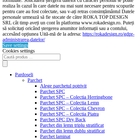
formulate. Solicitarea ștergerii datelor cu caracter personal se poate
realiza în cazul în care datele nu mai sunt necesare pentru scopurile
pentru care au fost colectate, sau v-ați retras consimțământul Datele
personale urmează să fie stocate de către ROKA TOP DESIGN
SRL cât timp aveți un cont în platforma www.rokadesign.ro. Puteți
să solicitați oricând ștergerea anumitor informații sau a contului,
accesând opțiunea Uită-mă de la adresa:
https://rokadesign.ro/gdpr-
administrarea-datelor/
Save settings
Cookies settings
Products
search
Pardoseli
Parchet
Alege parchetul potrivit
Parchet SPC
Parchet SPC – Colectia Herringbone
Parchet SPC – Colectia Lemn
Parchet SPC – Colectia Chevron
Parchet SPC – Colectia Piatra
Parchet SPC Dry Back
Parchet din lemn triplu stratificat
Parchet din lemn dublu stratificat
Parchet laminat