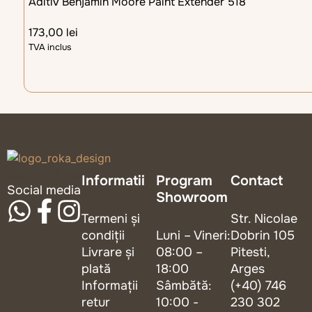
Aditiv Benjamin Moore Paint Extender 518
173,00
lei
TVA inclus
logo_roka_design
Informatii
Program
Contact
Social media
Showroom
Termeni și
Str. Nicolae
condiții
Luni – Vineri:
Dobrin 105
Livrare și
08:00 –
Pitesti,
plată
18:00
Arges
Informații
Sâmbătă:
(+40) 746
retur
10:00 -
230 302