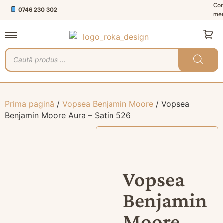
Con
0746 230 302
me
Prima pagină
/
Vopsea Benjamin Moore
/ Vopsea
Benjamin Moore Aura – Satin 526
Vopsea
Benjamin
Moore