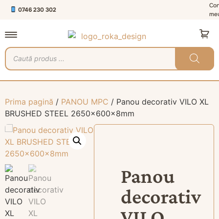
Con
0746 230 302
me
Prima pagină
/
PANOU MPC
/ Panou decorativ VILO XL
BRUSHED STEEL 2650x600x8mm
Panou
decorativ
VILO