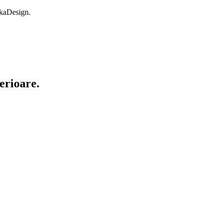
okaDesign.
erioare.