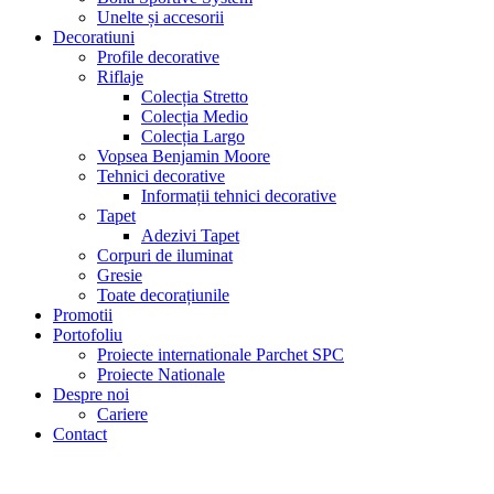
Unelte și accesorii
Decoratiuni
Profile decorative
Riflaje
Colecția Stretto
Colecția Medio
Colecția Largo
Vopsea Benjamin Moore
Tehnici decorative
Informații tehnici decorative
Tapet
Adezivi Tapet
Corpuri de iluminat
Gresie
Toate decorațiunile
Promotii
Portofoliu
Proiecte internationale Parchet SPC
Proiecte Nationale
Despre noi
Cariere
Contact