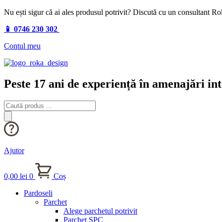
Nu ești sigur că ai ales produsul potrivit? Discută cu un consultant R
📱 0746 230 302
Contul meu
Peste 17 ani de experiență în amenajări int
Products
search
Ajutor
0,00
lei
0
Coș
Pardoseli
Parchet
Alege parchetul potrivit
Parchet SPC