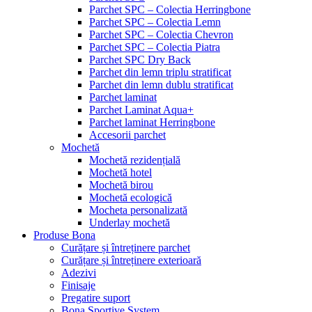
Parchet SPC – Colectia Herringbone
Parchet SPC – Colectia Lemn
Parchet SPC – Colectia Chevron
Parchet SPC – Colectia Piatra
Parchet SPC Dry Back
Parchet din lemn triplu stratificat
Parchet din lemn dublu stratificat
Parchet laminat
Parchet Laminat Aqua+
Parchet laminat Herringbone
Accesorii parchet
Mochetă
Mochetă rezidențială
Mochetă hotel
Mochetă birou
Mochetă ecologică
Mocheta personalizată
Underlay mochetă
Produse Bona
Curățare și întreținere parchet
Curățare și întreținere exterioară
Adezivi
Finisaje
Pregatire suport
Bona Sportive System