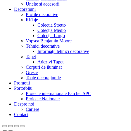
Unelte și accesorii
Decoratiuni
Profile decorative
Riflaje
Colecția Stretto
Colecția Medio
Colecția Largo
Vopsea Benjamin Moore
Tehnici decorative
Informații tehnici decorative
Tapet
Adezivi Tapet
Corpuri de iluminat
Gresie
Toate decorațiunile
Promotii
Portofoliu
Proiecte internationale Parchet SPC
Proiecte Nationale
Despre noi
Cariere
Contact