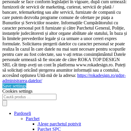
personale se face conform legislației în vigoare, după cum urmează:
furnizorii de servicii de marketing, curierat, servicii de plată /
bancare, telemarketing sau alte servicii, furnizate de companii cu
care putem dezvolta programe comune de ofertare pe piața a
Bunurilor și Serviciilor noastre. Informațiile Cumpărătorului cu
caracter personal pot fi furnizate și către Parchetul General, Poliție,
instanțele judecătoresti și altor organe abilitate ale statului, în baza și
în limitele prevederilor legale și ca urmare a unor cereri expres
formulate. Solicitarea ștergerii datelor cu caracter personal se poate
realiza în cazul în care datele nu mai sunt necesare pentru scopurile
pentru care au fost colectate, sau v-ați retras consimțământul Datele
personale urmează să fie stocate de către ROKA TOP DESIGN
SRL cât timp aveți un cont în platforma www.rokadesign.ro. Puteți
să solicitați oricând ștergerea anumitor informații sau a contului,
accesând opțiunea Uită-mă de la adresa:
https://rokadesign.ro/gdpr-
administrarea-datelor/
Save settings
Cookies settings
Products
search
Pardoseli
Parchet
Alege parchetul potrivit
Parchet SPC