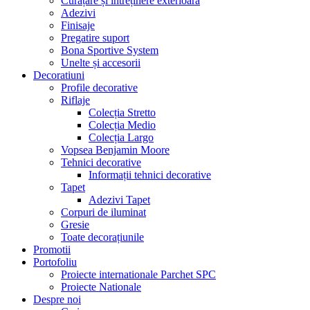
Curățare și întreținere exterioară
Adezivi
Finisaje
Pregatire suport
Bona Sportive System
Unelte și accesorii
Decoratiuni
Profile decorative
Riflaje
Colecția Stretto
Colecția Medio
Colecția Largo
Vopsea Benjamin Moore
Tehnici decorative
Informații tehnici decorative
Tapet
Adezivi Tapet
Corpuri de iluminat
Gresie
Toate decorațiunile
Promotii
Portofoliu
Proiecte internationale Parchet SPC
Proiecte Nationale
Despre noi