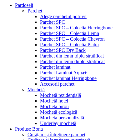
Pardoseli
Parchet
Alege parchetul potrivit
Parchet SPC
Parchet SPC – Colectia Herringbone
Parchet SPC – Colectia Lemn
Parchet SPC – Colectia Chevron
Parchet SPC – Colectia Piatra
Parchet SPC Dry Back
Parchet din lemn triplu stratificat
Parchet din lemn dublu stratificat
Parchet laminat
Parchet Laminat Aqua+
Parchet laminat Herringbone
Accesorii parchet
Mochetă
Mochetă rezidențială
Mochetă hotel
Mochetă birou
Mochetă ecologică
Mocheta personalizată
Underlay mochetă
Produse Bona
Curățare și întreținere parchet