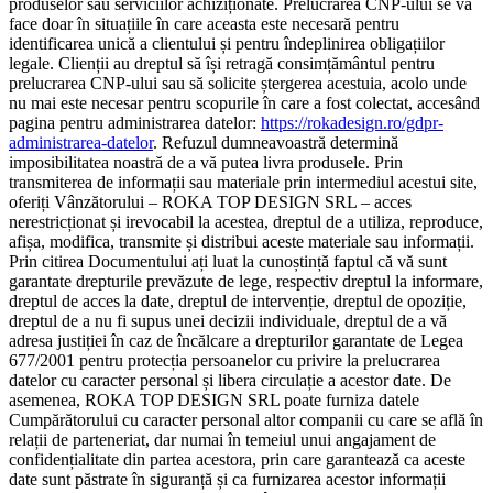
produselor sau serviciilor achiziționate. Prelucrarea CNP-ului se va
face doar în situațiile în care aceasta este necesară pentru
identificarea unică a clientului și pentru îndeplinirea obligațiilor
legale. Clienții au dreptul să își retragă consimțământul pentru
prelucrarea CNP-ului sau să solicite ștergerea acestuia, acolo unde
nu mai este necesar pentru scopurile în care a fost colectat, accesând
pagina pentru administrarea datelor:
https://rokadesign.ro/gdpr-
administrarea-datelor
. Refuzul dumneavoastră determină
imposibilitatea noastră de a vă putea livra produsele. Prin
transmiterea de informații sau materiale prin intermediul acestui site,
oferiți Vânzătorului – ROKA TOP DESIGN SRL – acces
nerestricționat și irevocabil la acestea, dreptul de a utiliza, reproduce,
afișa, modifica, transmite și distribui aceste materiale sau informații.
Prin citirea Documentului ați luat la cunoștință faptul că vă sunt
garantate drepturile prevăzute de lege, respectiv dreptul la informare,
dreptul de acces la date, dreptul de intervenție, dreptul de opoziție,
dreptul de a nu fi supus unei decizii individuale, dreptul de a vă
adresa justiției în caz de încălcare a drepturilor garantate de Legea
677/2001 pentru protecția persoanelor cu privire la prelucrarea
datelor cu caracter personal și libera circulație a acestor date. De
asemenea, ROKA TOP DESIGN SRL poate furniza datele
Cumpărătorului cu caracter personal altor companii cu care se află în
relații de parteneriat, dar numai în temeiul unui angajament de
confidențialitate din partea acestora, prin care garantează ca aceste
date sunt păstrate în siguranță și ca furnizarea acestor informații