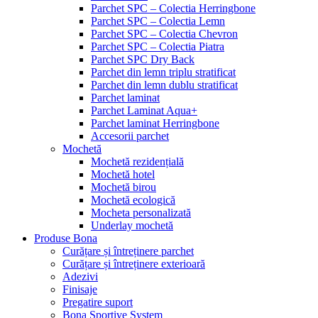
Parchet SPC – Colectia Herringbone
Parchet SPC – Colectia Lemn
Parchet SPC – Colectia Chevron
Parchet SPC – Colectia Piatra
Parchet SPC Dry Back
Parchet din lemn triplu stratificat
Parchet din lemn dublu stratificat
Parchet laminat
Parchet Laminat Aqua+
Parchet laminat Herringbone
Accesorii parchet
Mochetă
Mochetă rezidențială
Mochetă hotel
Mochetă birou
Mochetă ecologică
Mocheta personalizată
Underlay mochetă
Produse Bona
Curățare și întreținere parchet
Curățare și întreținere exterioară
Adezivi
Finisaje
Pregatire suport
Bona Sportive System