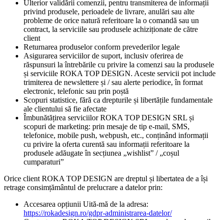
Ulterior validării comenzii, pentru transmiterea de informații
privind produsele, perioadele de livrare, anulări sau alte
probleme de orice natură referitoare la o comandă sau un
contract, la serviciile sau produsele achiziționate de către
client
Returnarea produselor conform prevederilor legale
Asigurarea serviciilor de suport, inclusiv oferirea de
răspunsuri la întrebările cu privire la comenzi sau la produsele
și serviciile ROKA TOP DESIGN. Aceste servicii pot include
trimiterea de newslettere și / sau alerte periodice, în format
electronic, telefonic sau prin poștă
Scopuri statistice, fără ca drepturile și libertățile fundamentale
ale clientului să fie afectate
Îmbunătățirea serviciilor ROKA TOP DESIGN SRL și
scopuri de marketing: prin mesaje de tip e-mail, SMS,
telefonice, mobile push, webpush, etc., conținând informații
cu privire la oferta curentă sau informații referitoare la
produsele adăugate în secțiunea „wishlist” / „coșul
cumparaturi”
Orice client ROKA TOP DESIGN are dreptul și libertatea de a își
retrage consimțământul de prelucrare a datelor prin:
Accesarea opțiunii Uită-mă de la adresa:
https://rokadesign.ro/gdpr-administrarea-datelor/