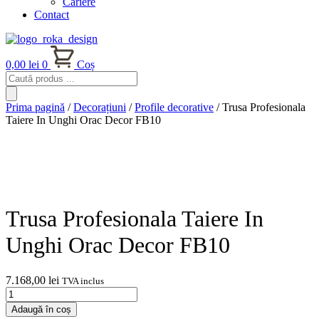
Cariere
Contact
0,00
lei
0
Coș
Products
search
Prima pagină
/
Decorațiuni
/
Profile decorative
/ Trusa Profesionala
Taiere In Unghi Orac Decor FB10
Trusa Profesionala Taiere In
Unghi Orac Decor FB10
7.168,00
lei
TVA inclus
Cantitate
Trusa
Adaugă în coș
Profesionala