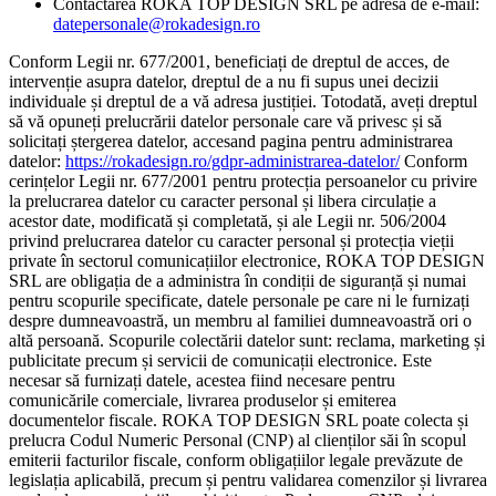
Contactarea ROKA TOP DESIGN SRL pe adresa de e-mail:
datepersonale@rokadesign.ro
Conform Legii nr. 677/2001, beneficiați de dreptul de acces, de
intervenție asupra datelor, dreptul de a nu fi supus unei decizii
individuale și dreptul de a vă adresa justiției. Totodată, aveți dreptul
să vă opuneți prelucrării datelor personale care vă privesc și să
solicitați ștergerea datelor, accesand pagina pentru administrarea
datelor:
https://rokadesign.ro/gdpr-administrarea-datelor/
Conform
cerințelor Legii nr. 677/2001 pentru protecția persoanelor cu privire
la prelucrarea datelor cu caracter personal și libera circulație a
acestor date, modificată și completată, și ale Legii nr. 506/2004
privind prelucrarea datelor cu caracter personal și protecția vieții
private în sectorul comunicațiilor electronice, ROKA TOP DESIGN
SRL are obligația de a administra în condiții de siguranță și numai
pentru scopurile specificate, datele personale pe care ni le furnizați
despre dumneavoastră, un membru al familiei dumneavoastră ori o
altă persoană. Scopurile colectării datelor sunt: reclama, marketing și
publicitate precum și servicii de comunicații electronice. Este
necesar să furnizați datele, acestea fiind necesare pentru
comunicările comerciale, livrarea produselor și emiterea
documentelor fiscale. ROKA TOP DESIGN SRL poate colecta și
prelucra Codul Numeric Personal (CNP) al clienților săi în scopul
emiterii facturilor fiscale, conform obligațiilor legale prevăzute de
legislația aplicabilă, precum și pentru validarea comenzilor și livrarea