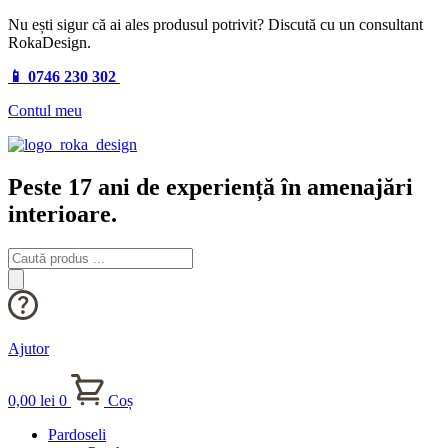
Nu ești sigur că ai ales produsul potrivit? Discută cu un consultant
RokaDesign.
📱 0746 230 302
Contul meu
Peste 17 ani de experiență în amenajări
interioare.
Products
search
Ajutor
0,00
lei
0
Coș
Pardoseli