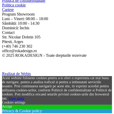
Politica de confidențialitate
Politica cookie
Cariere
Program Showroom
Luni – Vineri: 08:00 – 18:00
Sâmbătă: 10:00 - 14:30
Duminică: închis
Contact
Str. Nicolae Dobrin 105
Pitesti, Arges
(+40) 746 230 302
office@rokadesign.ro
© 2025 ROKADESIGN - Toate drepturile rezervate
Realizat de Webis
Acest website foloseste cookies pentru a-ti oferi o experienta cat mai buna
de navigare, pentru a analiza traficul si pentru a imbunatati serviciile
noastre. Prin continuarea navigarii pe acest site, iti exprimi acordul pentru
utilizarea cookies-urilor, conform Politicii de confidentialitate si Politicii de
cookies. Poti modifica oricand setarile privind cookies-urile din browserul
tau.
View more
Cookies settings
Accept
Privacy & Cookie policy