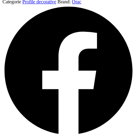
Categorie
Profile decorative
Brand:
Orac
Taiere
In
Unghi
Orac
Decor
FB10