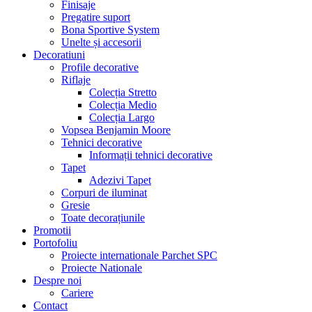
Finisaje
Pregatire suport
Bona Sportive System
Unelte și accesorii
Decoratiuni
Profile decorative
Riflaje
Colecția Stretto
Colecția Medio
Colecția Largo
Vopsea Benjamin Moore
Tehnici decorative
Informații tehnici decorative
Tapet
Adezivi Tapet
Corpuri de iluminat
Gresie
Toate decorațiunile
Promotii
Portofoliu
Proiecte internationale Parchet SPC
Proiecte Nationale
Despre noi
Cariere
Contact