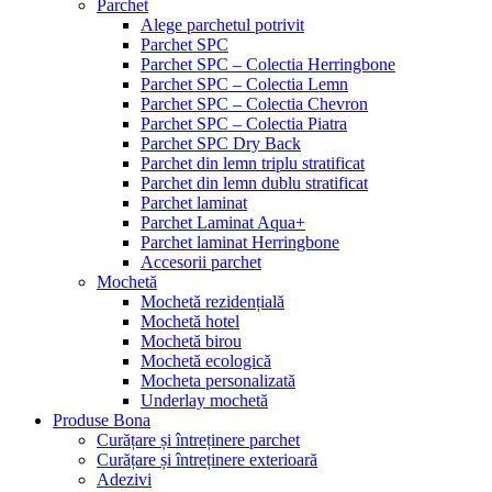
Parchet
Alege parchetul potrivit
Parchet SPC
Parchet SPC – Colectia Herringbone
Parchet SPC – Colectia Lemn
Parchet SPC – Colectia Chevron
Parchet SPC – Colectia Piatra
Parchet SPC Dry Back
Parchet din lemn triplu stratificat
Parchet din lemn dublu stratificat
Parchet laminat
Parchet Laminat Aqua+
Parchet laminat Herringbone
Accesorii parchet
Mochetă
Mochetă rezidențială
Mochetă hotel
Mochetă birou
Mochetă ecologică
Mocheta personalizată
Underlay mochetă
Produse Bona
Curățare și întreținere parchet
Curățare și întreținere exterioară
Adezivi