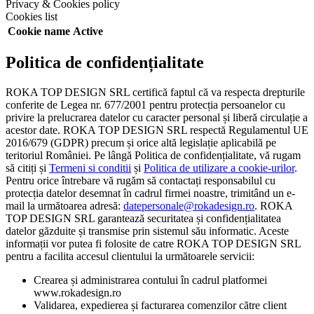
Privacy & Cookies policy
Cookies list
Cookie name
Active
Politica de confidențialitate
ROKA TOP DESIGN SRL certifică faptul că va respecta drepturile
conferite de Legea nr. 677/2001 pentru protecția persoanelor cu
privire la prelucrarea datelor cu caracter personal și liberă circulație a
acestor date. ROKA TOP DESIGN SRL respectă Regulamentul UE
2016/679 (GDPR) precum și orice altă legislație aplicabilă pe
teritoriul României. Pe lângă Politica de confidențialitate, vă rugam
să citiți și
Termeni si conditii
și
Politica de utilizare a cookie-urilor
.
Pentru orice întrebare vă rugăm să contactați responsabilul cu
protecția datelor desemnat în cadrul firmei noastre, trimitând un e-
mail la următoarea adresă:
datepersonale@rokadesign.ro
. ROKA
TOP DESIGN SRL garantează securitatea și confidențialitatea
datelor găzduite și transmise prin sistemul său informatic. Aceste
informații vor putea fi folosite de catre ROKA TOP DESIGN SRL
pentru a facilita accesul clientului la următoarele servicii:
Crearea și administrarea contului în cadrul platformei
www.rokadesign.ro
Validarea, expedierea și facturarea comenzilor către client