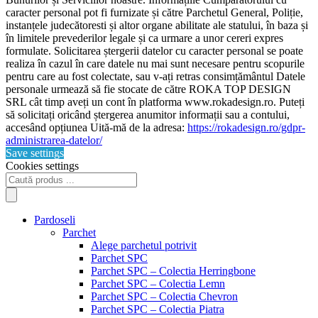
caracter personal pot fi furnizate și către Parchetul General, Poliție,
instanțele judecătoresti și altor organe abilitate ale statului, în baza și
în limitele prevederilor legale și ca urmare a unor cereri expres
formulate. Solicitarea ștergerii datelor cu caracter personal se poate
realiza în cazul în care datele nu mai sunt necesare pentru scopurile
pentru care au fost colectate, sau v-ați retras consimțământul Datele
personale urmează să fie stocate de către ROKA TOP DESIGN
SRL cât timp aveți un cont în platforma www.rokadesign.ro. Puteți
să solicitați oricând ștergerea anumitor informații sau a contului,
accesând opțiunea Uită-mă de la adresa:
https://rokadesign.ro/gdpr-
administrarea-datelor/
Save settings
Cookies settings
Products
search
Pardoseli
Parchet
Alege parchetul potrivit
Parchet SPC
Parchet SPC – Colectia Herringbone
Parchet SPC – Colectia Lemn
Parchet SPC – Colectia Chevron
Parchet SPC – Colectia Piatra