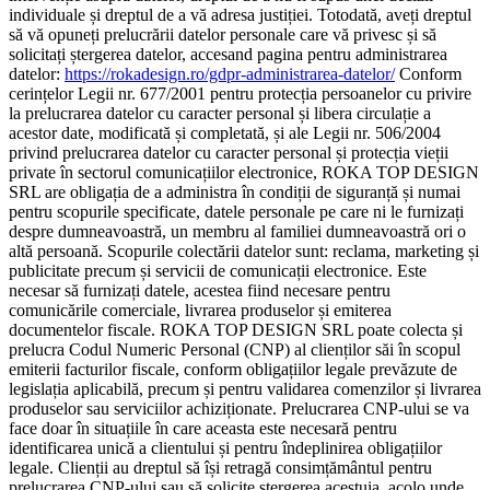
individuale și dreptul de a vă adresa justiției. Totodată, aveți dreptul
să vă opuneți prelucrării datelor personale care vă privesc și să
solicitați ștergerea datelor, accesand pagina pentru administrarea
datelor:
https://rokadesign.ro/gdpr-administrarea-datelor/
Conform
cerințelor Legii nr. 677/2001 pentru protecția persoanelor cu privire
la prelucrarea datelor cu caracter personal și libera circulație a
acestor date, modificată și completată, și ale Legii nr. 506/2004
privind prelucrarea datelor cu caracter personal și protecția vieții
private în sectorul comunicațiilor electronice, ROKA TOP DESIGN
SRL are obligația de a administra în condiții de siguranță și numai
pentru scopurile specificate, datele personale pe care ni le furnizați
despre dumneavoastră, un membru al familiei dumneavoastră ori o
altă persoană. Scopurile colectării datelor sunt: reclama, marketing și
publicitate precum și servicii de comunicații electronice. Este
necesar să furnizați datele, acestea fiind necesare pentru
comunicările comerciale, livrarea produselor și emiterea
documentelor fiscale. ROKA TOP DESIGN SRL poate colecta și
prelucra Codul Numeric Personal (CNP) al clienților săi în scopul
emiterii facturilor fiscale, conform obligațiilor legale prevăzute de
legislația aplicabilă, precum și pentru validarea comenzilor și livrarea
produselor sau serviciilor achiziționate. Prelucrarea CNP-ului se va
face doar în situațiile în care aceasta este necesară pentru
identificarea unică a clientului și pentru îndeplinirea obligațiilor
legale. Clienții au dreptul să își retragă consimțământul pentru
prelucrarea CNP-ului sau să solicite ștergerea acestuia, acolo unde