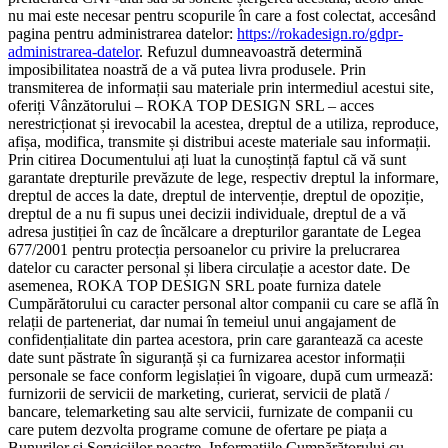
nu mai este necesar pentru scopurile în care a fost colectat, accesând
pagina pentru administrarea datelor:
https://rokadesign.ro/gdpr-
administrarea-datelor
. Refuzul dumneavoastră determină
imposibilitatea noastră de a vă putea livra produsele. Prin
transmiterea de informații sau materiale prin intermediul acestui site,
oferiți Vânzătorului – ROKA TOP DESIGN SRL – acces
nerestricționat și irevocabil la acestea, dreptul de a utiliza, reproduce,
afișa, modifica, transmite și distribui aceste materiale sau informații.
Prin citirea Documentului ați luat la cunoștință faptul că vă sunt
garantate drepturile prevăzute de lege, respectiv dreptul la informare,
dreptul de acces la date, dreptul de intervenție, dreptul de opoziție,
dreptul de a nu fi supus unei decizii individuale, dreptul de a vă
adresa justiției în caz de încălcare a drepturilor garantate de Legea
677/2001 pentru protecția persoanelor cu privire la prelucrarea
datelor cu caracter personal și libera circulație a acestor date. De
asemenea, ROKA TOP DESIGN SRL poate furniza datele
Cumpărătorului cu caracter personal altor companii cu care se află în
relații de parteneriat, dar numai în temeiul unui angajament de
confidențialitate din partea acestora, prin care garantează ca aceste
date sunt păstrate în siguranță și ca furnizarea acestor informații
personale se face conform legislației în vigoare, după cum urmează:
furnizorii de servicii de marketing, curierat, servicii de plată /
bancare, telemarketing sau alte servicii, furnizate de companii cu
care putem dezvolta programe comune de ofertare pe piața a
Bunurilor și Serviciilor noastre. Informațiile Cumpărătorului cu