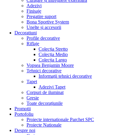
Curățare și întreținere exterioară
Adezivi
Finisaje
Pregatire suport
Bona Sportive System
Unelte și accesorii
Decoratiuni
Profile decorative
Riflaje
Colecția Stretto
Colecția Medio
Colecția Largo
Vopsea Benjamin Moore
Tehnici decorative
Informații tehnici decorative
Tapet
Adezivi Tapet
Corpuri de iluminat
Gresie
Toate decorațiunile
Promotii
Portofoliu
Proiecte internationale Parchet SPC
Proiecte Nationale
Despre noi