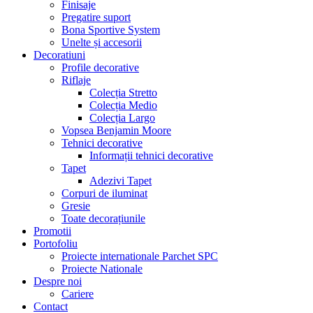
Finisaje
Pregatire suport
Bona Sportive System
Unelte și accesorii
Decoratiuni
Profile decorative
Riflaje
Colecția Stretto
Colecția Medio
Colecția Largo
Vopsea Benjamin Moore
Tehnici decorative
Informații tehnici decorative
Tapet
Adezivi Tapet
Corpuri de iluminat
Gresie
Toate decorațiunile
Promotii
Portofoliu
Proiecte internationale Parchet SPC
Proiecte Nationale
Despre noi
Cariere
Contact