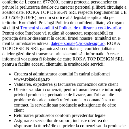
conferite de Legea nr. 677/2001 pentru protecția persoanelor cu
privire la prelucrarea datelor cu caracter personal și liberă circulație a
acestor date. ROKA TOP DESIGN SRL respectă Regulamentul UE
2016/679 (GDPR) precum și orice altă legislație aplicabilă pe
teritoriul României. Pe lângă Politica de confidențialitate, vă rugam
să citiți și
Termeni si conditii
și
Politica de utilizare a cookie-urilor
.
Pentru orice întrebare vă rugăm să contactați responsabilul cu
protecția datelor desemnat în cadrul firmei noastre, trimitând un e-
mail la următoarea adresă:
datepersonale@rokadesign.ro
. ROKA
TOP DESIGN SRL garantează securitatea și confidențialitatea
datelor găzduite și transmise prin sistemul său informatic. Aceste
informații vor putea fi folosite de catre ROKA TOP DESIGN SRL
pentru a facilita accesul clientului la următoarele servicii:
Crearea și administrarea contului în cadrul platformei
www.rokadesign.ro
Validarea, expedierea și facturarea comenzilor către client
Ulterior validării comenzii, pentru transmiterea de informații
privind produsele, perioadele de livrare, anulări sau alte
probleme de orice natură referitoare la o comandă sau un
contract, la serviciile sau produsele achiziționate de către
client
Returnarea produselor conform prevederilor legale
Asigurarea serviciilor de suport, inclusiv oferirea de
răspunsuri la întrebările cu privire la comenzi sau la produsele