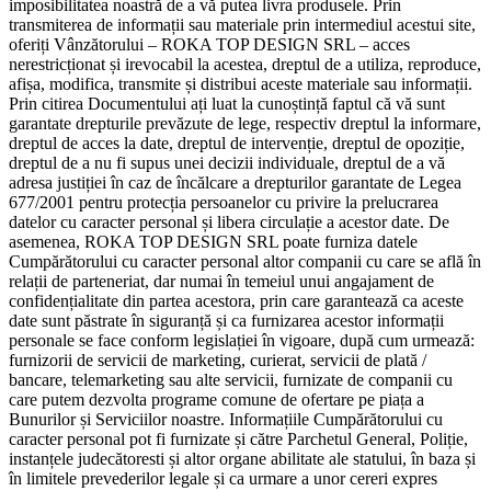
imposibilitatea noastră de a vă putea livra produsele. Prin
transmiterea de informații sau materiale prin intermediul acestui site,
oferiți Vânzătorului – ROKA TOP DESIGN SRL – acces
nerestricționat și irevocabil la acestea, dreptul de a utiliza, reproduce,
afișa, modifica, transmite și distribui aceste materiale sau informații.
Prin citirea Documentului ați luat la cunoștință faptul că vă sunt
garantate drepturile prevăzute de lege, respectiv dreptul la informare,
dreptul de acces la date, dreptul de intervenție, dreptul de opoziție,
dreptul de a nu fi supus unei decizii individuale, dreptul de a vă
adresa justiției în caz de încălcare a drepturilor garantate de Legea
677/2001 pentru protecția persoanelor cu privire la prelucrarea
datelor cu caracter personal și libera circulație a acestor date. De
asemenea, ROKA TOP DESIGN SRL poate furniza datele
Cumpărătorului cu caracter personal altor companii cu care se află în
relații de parteneriat, dar numai în temeiul unui angajament de
confidențialitate din partea acestora, prin care garantează ca aceste
date sunt păstrate în siguranță și ca furnizarea acestor informații
personale se face conform legislației în vigoare, după cum urmează:
furnizorii de servicii de marketing, curierat, servicii de plată /
bancare, telemarketing sau alte servicii, furnizate de companii cu
care putem dezvolta programe comune de ofertare pe piața a
Bunurilor și Serviciilor noastre. Informațiile Cumpărătorului cu
caracter personal pot fi furnizate și către Parchetul General, Poliție,
instanțele judecătoresti și altor organe abilitate ale statului, în baza și
în limitele prevederilor legale și ca urmare a unor cereri expres