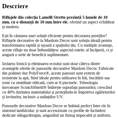
Descriere
Riflajele din colecția Lamelli Stretto
prezintă 5 lamele de 10
mm, cu o distanță de 10 mm între ele
, oferind un aspect echilibrat
și modern.
Ești în căutarea unei soluții eficiente pentru decorarea pereților?
Riflajele decorative de la Mardom Decor sunt soluția ideală pentru
transformarea rapidă și ușoară a spațiului tău. Cu multiple avantaje,
aceste riflaje nu doar îmbunătățesc aspectul estetic al încăperii, ci și
asigură o serie de beneficii suplimentare.
Izolarea fonică și eliminarea ecoului sunt doar câteva dintre
avantajele oferite de panourile decorative Mardom Decor. Fabricate
din polimer dur PolyForce®, aceste panouri sunt extrem de
rezistente la apă, fiind ideale pentru utilizarea în băi, bucătării sau
zone cu umiditate ridicată, cum ar fi piscinele. Tehnologia
inovatoare ScratchShield® întărește suprafața panourilor, crescând
cu 40% duritatea materialului și protejându-le împotriva zgârieturilor
și loviturlor, inclusiv a radiațiilor UV.
Panourile decorative Mardom Decor se îmbină perfect între ele în
sistemul lambă/uluc și sunt accesorizate cu profile de închidere
dedicate stânga/dreapta, asigurând un finisaj impecabil și uniform.