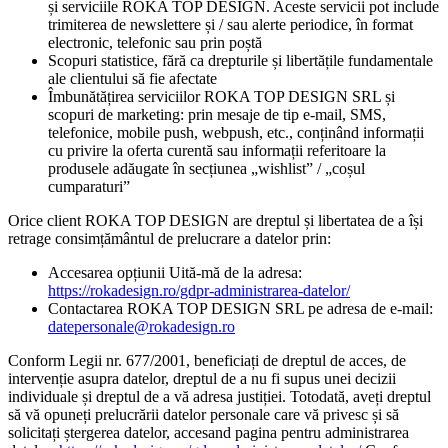
și serviciile ROKA TOP DESIGN. Aceste servicii pot include
trimiterea de newslettere și / sau alerte periodice, în format
electronic, telefonic sau prin poștă
Scopuri statistice, fără ca drepturile și libertățile fundamentale
ale clientului să fie afectate
Îmbunătățirea serviciilor ROKA TOP DESIGN SRL și
scopuri de marketing: prin mesaje de tip e-mail, SMS,
telefonice, mobile push, webpush, etc., conținând informații
cu privire la oferta curentă sau informații referitoare la
produsele adăugate în secțiunea „wishlist” / „coșul
cumparaturi”
Orice client ROKA TOP DESIGN are dreptul și libertatea de a își
retrage consimțământul de prelucrare a datelor prin:
Accesarea opțiunii Uită-mă de la adresa:
https://rokadesign.ro/gdpr-administrarea-datelor/
Contactarea ROKA TOP DESIGN SRL pe adresa de e-mail:
datepersonale@rokadesign.ro
Conform Legii nr. 677/2001, beneficiați de dreptul de acces, de
intervenție asupra datelor, dreptul de a nu fi supus unei decizii
individuale și dreptul de a vă adresa justiției. Totodată, aveți dreptul
să vă opuneți prelucrării datelor personale care vă privesc și să
solicitați ștergerea datelor, accesand pagina pentru administrarea