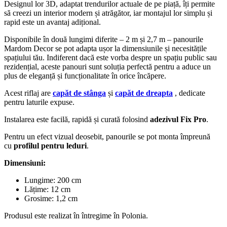
Designul lor 3D, adaptat trendurilor actuale de pe piață, îți permite
să creezi un interior modern și atrăgător, iar montajul lor simplu și
rapid este un avantaj adițional.
Disponibile în două lungimi diferite – 2 m și 2,7 m – panourile
Mardom Decor se pot adapta ușor la dimensiunile și necesitățile
spațiului tău. Indiferent dacă este vorba despre un spațiu public sau
rezidențial, aceste panouri sunt soluția perfectă pentru a aduce un
plus de eleganță și funcționalitate în orice încăpere.
Acest riflaj are
capăt de stânga
și
capăt de dreapta
, dedicate
pentru laturile expuse.
Instalarea este facilă, rapidă și curată folosind
adezivul Fix Pro
.
Pentru un efect vizual deosebit, panourile se pot monta împreună
cu
profilul pentru leduri
.
Dimensiuni:
Lungime: 200 cm
Lățime: 12 cm
Grosime: 1,2 cm
Produsul este realizat în întregime în Polonia.