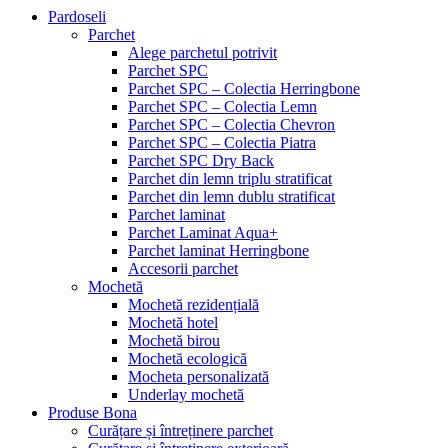
Pardoseli
Parchet
Alege parchetul potrivit
Parchet SPC
Parchet SPC – Colectia Herringbone
Parchet SPC – Colectia Lemn
Parchet SPC – Colectia Chevron
Parchet SPC – Colectia Piatra
Parchet SPC Dry Back
Parchet din lemn triplu stratificat
Parchet din lemn dublu stratificat
Parchet laminat
Parchet Laminat Aqua+
Parchet laminat Herringbone
Accesorii parchet
Mochetă
Mochetă rezidențială
Mochetă hotel
Mochetă birou
Mochetă ecologică
Mocheta personalizată
Underlay mochetă
Produse Bona
Curățare și întreținere parchet