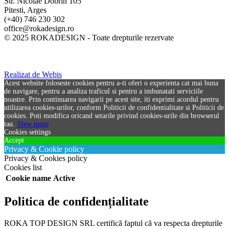
Str. Nicolae Dobrin 105
Pitesti, Arges
(+40) 746 230 302
office@rokadesign.ro
© 2025 ROKADESIGN - Toate drepturile rezervate
Realizat de Webis
Acest website foloseste cookies pentru a-ti oferi o experienta cat mai buna
de navigare, pentru a analiza traficul si pentru a imbunatati serviciile
noastre. Prin continuarea navigarii pe acest site, iti exprimi acordul pentru
utilizarea cookies-urilor, conform Politicii de confidentialitate si Politicii de
cookies. Poti modifica oricand setarile privind cookies-urile din browserul
tau.
View more
Cookies settings
Accept
Privacy & Cookie policy
Privacy & Cookies policy
Cookies list
Cookie name
Active
Politica de confidențialitate
ROKA TOP DESIGN SRL certifică faptul că va respecta drepturile