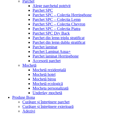
Parchet
Alege parchetul potrivit
Parchet SPC
Parchet SPC – Colectia Herringbone
Parchet SPC – Colectia Lemn
Parchet SPC – Colectia Chevron
Parchet SPC – Colectia Piatra
Parchet SPC Dry Back
Parchet din lemn triplu stratificat
Parchet din lemn dublu stratificat
Parchet laminat
Parchet Laminat Aqua+
Parchet laminat Herringbone
Accesorii parchet
Mochetă
Mochetă rezidențială
Mochetă hotel
Mochetă birou
Mochetă ecologică
Mocheta personalizată
Underlay mochetă
Produse Bona
Curățare și întreținere parchet
Curățare și întreținere exterioară
Adezivi