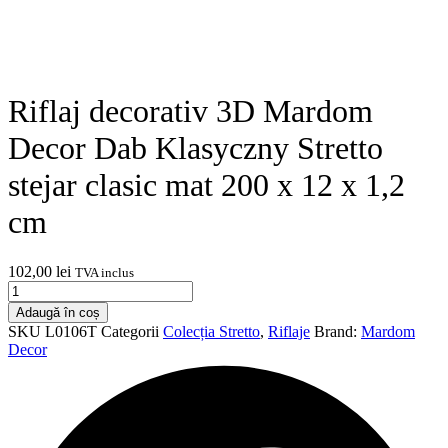
Riflaj decorativ 3D Mardom
Decor Dab Klasyczny Stretto
stejar clasic mat 200 x 12 x 1,2
cm
102,00
lei
TVA inclus
Cantitate
Riflaj
Adaugă în coș
decorativ
SKU
L0106T
Categorii
Colecția Stretto
,
Riflaje
Brand:
Mardom
3D
Decor
Mardom
Decor
Dab
Klasyczny
Stretto