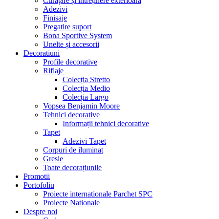
Curățare și întreținere exterioară
Adezivi
Finisaje
Pregatire suport
Bona Sportive System
Unelte și accesorii
Decoratiuni
Profile decorative
Riflaje
Colecția Stretto
Colecția Medio
Colecția Largo
Vopsea Benjamin Moore
Tehnici decorative
Informații tehnici decorative
Tapet
Adezivi Tapet
Corpuri de iluminat
Gresie
Toate decorațiunile
Promotii
Portofoliu
Proiecte internationale Parchet SPC
Proiecte Nationale
Despre noi