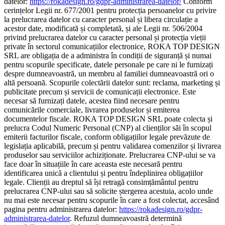
datelor:
https://rokadesign.ro/gdpr-administrarea-datelor/
Conform
cerințelor Legii nr. 677/2001 pentru protecția persoanelor cu privire
la prelucrarea datelor cu caracter personal și libera circulație a
acestor date, modificată și completată, și ale Legii nr. 506/2004
privind prelucrarea datelor cu caracter personal și protecția vieții
private în sectorul comunicațiilor electronice, ROKA TOP DESIGN
SRL are obligația de a administra în condiții de siguranță și numai
pentru scopurile specificate, datele personale pe care ni le furnizați
despre dumneavoastră, un membru al familiei dumneavoastră ori o
altă persoană. Scopurile colectării datelor sunt: reclama, marketing și
publicitate precum și servicii de comunicații electronice. Este
necesar să furnizați datele, acestea fiind necesare pentru
comunicările comerciale, livrarea produselor și emiterea
documentelor fiscale. ROKA TOP DESIGN SRL poate colecta și
prelucra Codul Numeric Personal (CNP) al clienților săi în scopul
emiterii facturilor fiscale, conform obligațiilor legale prevăzute de
legislația aplicabilă, precum și pentru validarea comenzilor și livrarea
produselor sau serviciilor achiziționate. Prelucrarea CNP-ului se va
face doar în situațiile în care aceasta este necesară pentru
identificarea unică a clientului și pentru îndeplinirea obligațiilor
legale. Clienții au dreptul să își retragă consimțământul pentru
prelucrarea CNP-ului sau să solicite ștergerea acestuia, acolo unde
nu mai este necesar pentru scopurile în care a fost colectat, accesând
pagina pentru administrarea datelor:
https://rokadesign.ro/gdpr-
administrarea-datelor
. Refuzul dumneavoastră determină