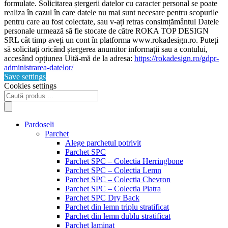
formulate. Solicitarea ștergerii datelor cu caracter personal se poate
realiza în cazul în care datele nu mai sunt necesare pentru scopurile
pentru care au fost colectate, sau v-ați retras consimțământul Datele
personale urmează să fie stocate de către ROKA TOP DESIGN
SRL cât timp aveți un cont în platforma www.rokadesign.ro. Puteți
să solicitați oricând ștergerea anumitor informații sau a contului,
accesând opțiunea Uită-mă de la adresa:
https://rokadesign.ro/gdpr-
administrarea-datelor/
Save settings
Cookies settings
Products
search
Pardoseli
Parchet
Alege parchetul potrivit
Parchet SPC
Parchet SPC – Colectia Herringbone
Parchet SPC – Colectia Lemn
Parchet SPC – Colectia Chevron
Parchet SPC – Colectia Piatra
Parchet SPC Dry Back
Parchet din lemn triplu stratificat
Parchet din lemn dublu stratificat
Parchet laminat