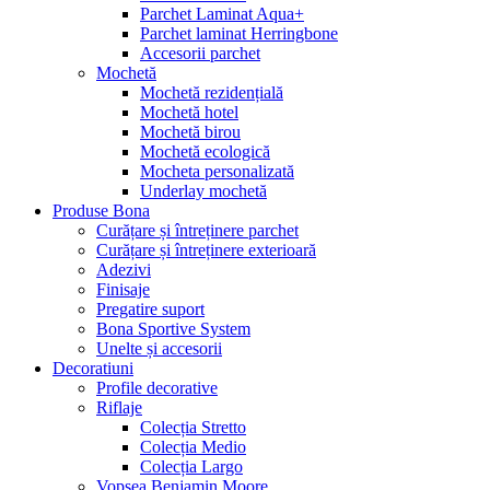
Parchet Laminat Aqua+
Parchet laminat Herringbone
Accesorii parchet
Mochetă
Mochetă rezidențială
Mochetă hotel
Mochetă birou
Mochetă ecologică
Mocheta personalizată
Underlay mochetă
Produse Bona
Curățare și întreținere parchet
Curățare și întreținere exterioară
Adezivi
Finisaje
Pregatire suport
Bona Sportive System
Unelte și accesorii
Decoratiuni
Profile decorative
Riflaje
Colecția Stretto
Colecția Medio
Colecția Largo
Vopsea Benjamin Moore