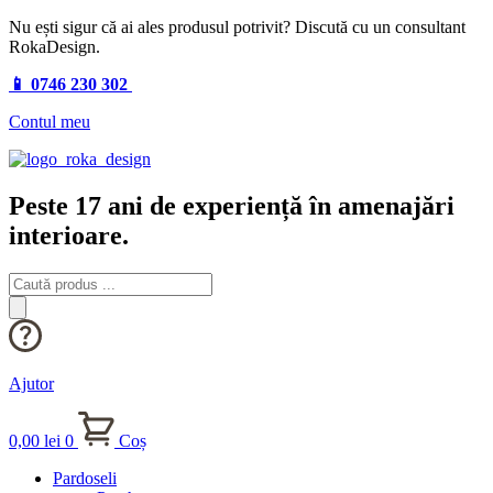
Nu ești sigur că ai ales produsul potrivit? Discută cu un consultant
RokaDesign.
📱 0746 230 302
Contul meu
Peste 17 ani de experiență în amenajări
interioare.
Products
search
Ajutor
0,00
lei
0
Coș
Pardoseli