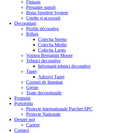
Finisaje
Pregatire suport
Bona Sportive System
Unelte și accesorii
Decoratiuni
Profile decorative
Riflaje
Colecția Stretto
Colecția Medio
Colecția Largo
Vopsea Benjamin Moore
Tehnici decorative
Informații tehnici decorative
Tapet
Adezivi Tapet
Corpuri de iluminat
Gresie
Toate decorațiunile
Promotii
Portofoliu
Proiecte internationale Parchet SPC
Proiecte Nationale
Despre noi
Cariere
Contact