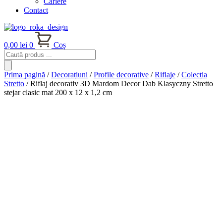
Cariere
Contact
0,00
lei
0
Coș
Products
search
Prima pagină
/
Decorațiuni
/
Profile decorative
/
Riflaje
/
Colecția
Stretto
/ Riflaj decorativ 3D Mardom Decor Dab Klasyczny Stretto
stejar clasic mat 200 x 12 x 1,2 cm