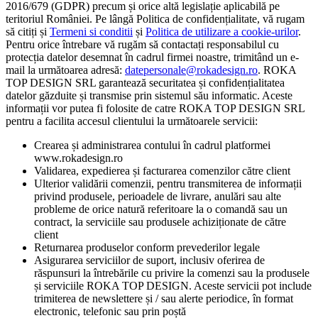
2016/679 (GDPR) precum și orice altă legislație aplicabilă pe
teritoriul României. Pe lângă Politica de confidențialitate, vă rugam
să citiți și
Termeni si conditii
și
Politica de utilizare a cookie-urilor
.
Pentru orice întrebare vă rugăm să contactați responsabilul cu
protecția datelor desemnat în cadrul firmei noastre, trimitând un e-
mail la următoarea adresă:
datepersonale@rokadesign.ro
. ROKA
TOP DESIGN SRL garantează securitatea și confidențialitatea
datelor găzduite și transmise prin sistemul său informatic. Aceste
informații vor putea fi folosite de catre ROKA TOP DESIGN SRL
pentru a facilita accesul clientului la următoarele servicii:
Crearea și administrarea contului în cadrul platformei
www.rokadesign.ro
Validarea, expedierea și facturarea comenzilor către client
Ulterior validării comenzii, pentru transmiterea de informații
privind produsele, perioadele de livrare, anulări sau alte
probleme de orice natură referitoare la o comandă sau un
contract, la serviciile sau produsele achiziționate de către
client
Returnarea produselor conform prevederilor legale
Asigurarea serviciilor de suport, inclusiv oferirea de
răspunsuri la întrebările cu privire la comenzi sau la produsele
și serviciile ROKA TOP DESIGN. Aceste servicii pot include
trimiterea de newslettere și / sau alerte periodice, în format
electronic, telefonic sau prin poștă