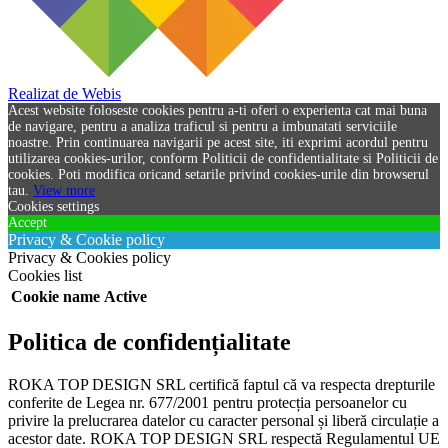
Realizat de Webis
Acest website foloseste cookies pentru a-ti oferi o experienta cat mai buna
de navigare, pentru a analiza traficul si pentru a imbunatati serviciile
noastre. Prin continuarea navigarii pe acest site, iti exprimi acordul pentru
utilizarea cookies-urilor, conform Politicii de confidentialitate si Politicii de
cookies. Poti modifica oricand setarile privind cookies-urile din browserul
tau.
View more
Cookies settings
Accept
Privacy & Cookie policy
Privacy & Cookies policy
Cookies list
Cookie name
Active
Politica de confidențialitate
ROKA TOP DESIGN SRL certifică faptul că va respecta drepturile
conferite de Legea nr. 677/2001 pentru protecția persoanelor cu
privire la prelucrarea datelor cu caracter personal și liberă circulație a
acestor date. ROKA TOP DESIGN SRL respectă Regulamentul UE