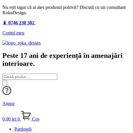
Nu ești sigur că ai ales produsul potrivit? Discută cu un consultant
RokaDesign.
📱 0746 230 302
Contul meu
Peste 17 ani de experiență în amenajări
interioare.
Products
search
Ajutor
0,00
lei
0
Coș
Pardoseli