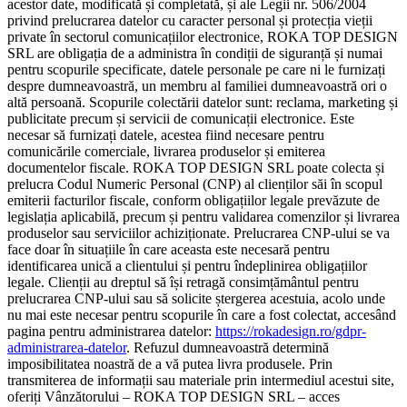
acestor date, modificată și completată, și ale Legii nr. 506/2004
privind prelucrarea datelor cu caracter personal și protecția vieții
private în sectorul comunicațiilor electronice, ROKA TOP DESIGN
SRL are obligația de a administra în condiții de siguranță și numai
pentru scopurile specificate, datele personale pe care ni le furnizați
despre dumneavoastră, un membru al familiei dumneavoastră ori o
altă persoană. Scopurile colectării datelor sunt: reclama, marketing și
publicitate precum și servicii de comunicații electronice. Este
necesar să furnizați datele, acestea fiind necesare pentru
comunicările comerciale, livrarea produselor și emiterea
documentelor fiscale. ROKA TOP DESIGN SRL poate colecta și
prelucra Codul Numeric Personal (CNP) al clienților săi în scopul
emiterii facturilor fiscale, conform obligațiilor legale prevăzute de
legislația aplicabilă, precum și pentru validarea comenzilor și livrarea
produselor sau serviciilor achiziționate. Prelucrarea CNP-ului se va
face doar în situațiile în care aceasta este necesară pentru
identificarea unică a clientului și pentru îndeplinirea obligațiilor
legale. Clienții au dreptul să își retragă consimțământul pentru
prelucrarea CNP-ului sau să solicite ștergerea acestuia, acolo unde
nu mai este necesar pentru scopurile în care a fost colectat, accesând
pagina pentru administrarea datelor:
https://rokadesign.ro/gdpr-
administrarea-datelor
. Refuzul dumneavoastră determină
imposibilitatea noastră de a vă putea livra produsele. Prin
transmiterea de informații sau materiale prin intermediul acestui site,
oferiți Vânzătorului – ROKA TOP DESIGN SRL – acces