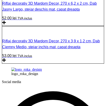
Riflaj decorativ 3D Mardom Decor, 270 x 6,2 x 2 cm, Dab
Jasny Largo, stejar deschis mat, capat dreapta
52,00
lei
TVA inclus
Riflaj decorativ 3D Mardom Decor, 270 x 3,9 x 1,2 cm, Dab
Ciemny Medio, stejar inchis mat, capat dreapta
53,00
lei
TVA inclus
logo_roka_design
Social media