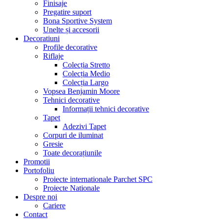
Finisaje
Pregatire suport
Bona Sportive System
Unelte și accesorii
Decoratiuni
Profile decorative
Riflaje
Colecția Stretto
Colecția Medio
Colecția Largo
Vopsea Benjamin Moore
Tehnici decorative
Informații tehnici decorative
Tapet
Adezivi Tapet
Corpuri de iluminat
Gresie
Toate decorațiunile
Promotii
Portofoliu
Proiecte internationale Parchet SPC
Proiecte Nationale
Despre noi
Cariere
Contact