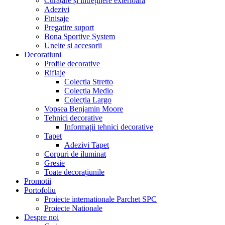
Curățare și întreținere exterioară
Adezivi
Finisaje
Pregatire suport
Bona Sportive System
Unelte și accesorii
Decoratiuni
Profile decorative
Riflaje
Colecția Stretto
Colecția Medio
Colecția Largo
Vopsea Benjamin Moore
Tehnici decorative
Informații tehnici decorative
Tapet
Adezivi Tapet
Corpuri de iluminat
Gresie
Toate decorațiunile
Promotii
Portofoliu
Proiecte internationale Parchet SPC
Proiecte Nationale
Despre noi