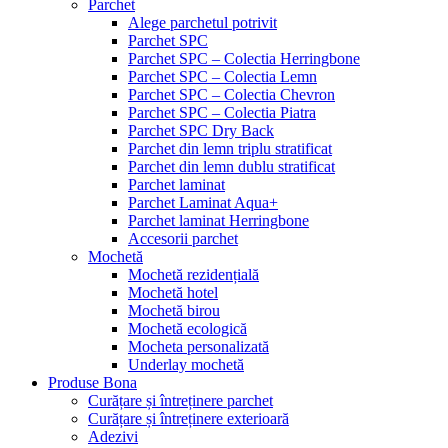
Parchet
Alege parchetul potrivit
Parchet SPC
Parchet SPC – Colectia Herringbone
Parchet SPC – Colectia Lemn
Parchet SPC – Colectia Chevron
Parchet SPC – Colectia Piatra
Parchet SPC Dry Back
Parchet din lemn triplu stratificat
Parchet din lemn dublu stratificat
Parchet laminat
Parchet Laminat Aqua+
Parchet laminat Herringbone
Accesorii parchet
Mochetă
Mochetă rezidențială
Mochetă hotel
Mochetă birou
Mochetă ecologică
Mocheta personalizată
Underlay mochetă
Produse Bona
Curățare și întreținere parchet
Curățare și întreținere exterioară
Adezivi