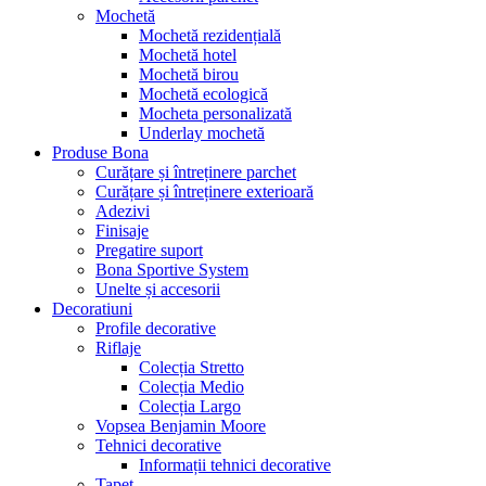
Mochetă
Mochetă rezidențială
Mochetă hotel
Mochetă birou
Mochetă ecologică
Mocheta personalizată
Underlay mochetă
Produse Bona
Curățare și întreținere parchet
Curățare și întreținere exterioară
Adezivi
Finisaje
Pregatire suport
Bona Sportive System
Unelte și accesorii
Decoratiuni
Profile decorative
Riflaje
Colecția Stretto
Colecția Medio
Colecția Largo
Vopsea Benjamin Moore
Tehnici decorative
Informații tehnici decorative
Tapet