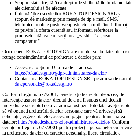
Scopuri statistice, fără ca drepturile și libertățile fundamentale
ale clientului să fie afectate
Îmbunătățirea serviciilor ROKA TOP DESIGN SRL și
scopuri de marketing: prin mesaje de tip e-mail, SMS,
telefonice, mobile push, webpush, etc., conținând informații
cu privire la oferta curentă sau informații referitoare la
produsele adăugate în secțiunea „wishlist” / „coșul
cumparaturi”
Orice client ROKA TOP DESIGN are dreptul și libertatea de a își
retrage consimțământul de prelucrare a datelor prin:
Accesarea opțiunii Uită-mă de la adresa:
https://rokadesign.ro/gdpr-administrarea-datelor/
Contactarea ROKA TOP DESIGN SRL pe adresa de e-mail:
datepersonale@rokadesign.ro
Conform Legii nr. 677/2001, beneficiați de dreptul de acces, de
intervenție asupra datelor, dreptul de a nu fi supus unei decizii
individuale și dreptul de a vă adresa justiției. Totodată, aveți dreptul
să vă opuneți prelucrării datelor personale care vă privesc și să
solicitați ștergerea datelor, accesand pagina pentru administrarea
datelor:
https://rokadesign.ro/gdpr-administrarea-datelor/
Conform
cerințelor Legii nr. 677/2001 pentru protecția persoanelor cu privire
la prelucrarea datelor cu caracter personal și libera circulație a