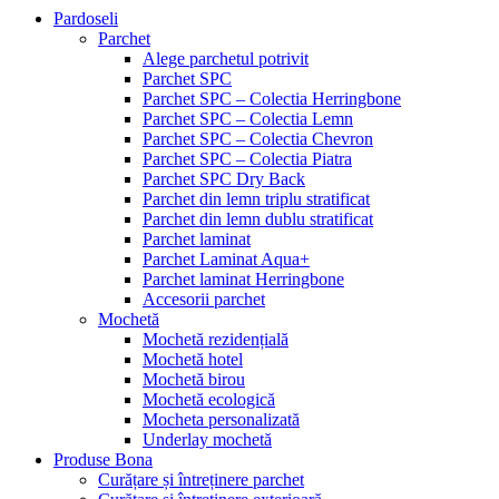
Pardoseli
Parchet
Alege parchetul potrivit
Parchet SPC
Parchet SPC – Colectia Herringbone
Parchet SPC – Colectia Lemn
Parchet SPC – Colectia Chevron
Parchet SPC – Colectia Piatra
Parchet SPC Dry Back
Parchet din lemn triplu stratificat
Parchet din lemn dublu stratificat
Parchet laminat
Parchet Laminat Aqua+
Parchet laminat Herringbone
Accesorii parchet
Mochetă
Mochetă rezidențială
Mochetă hotel
Mochetă birou
Mochetă ecologică
Mocheta personalizată
Underlay mochetă
Produse Bona
Curățare și întreținere parchet