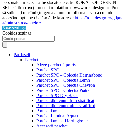
personale urmează să fie stocate de către ROKA TOP DESIGN
SRL cât timp aveți un cont în platforma www.rokadesign.ro. Puteți
să solicitați oricând ștergerea anumitor informații sau a contului,
accesând opțiunea Uită-mă de la adresa:
https://rokadesign.ro/gdpr-
administrarea-datelor/
Save settings
Cookies settings
Products
search
Pardoseli
Parchet
Alege parchetul potrivit
Parchet SPC
Parchet SPC – Colectia Herringbone
Parchet SPC – Colectia Lemn
Parchet SPC – Colectia Chevron
Parchet SPC – Colectia Piatra
Parchet SPC Dry Back
Parchet din lemn triplu stratificat
Parchet din lemn dublu stratificat
Parchet laminat
Parchet Laminat Aqua+
Parchet laminat Herringbone
Accesorii parchet