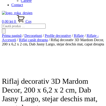
Cariere
Contact
0,00
lei
0
Coș
Products
search
Prima pagină
/
Decorațiuni
/
Profile decorative
/
Riflaje
/
Riflaje -
Accesorii
/
Riflaj capăt dreapta
/ Riflaj decorativ 3D Mardom Decor,
200 x 6,2 x 2 cm, Dab Jasny Largo, stejar deschis mat, capat dreapta
Riflaj decorativ 3D Mardom
Decor, 200 x 6,2 x 2 cm, Dab
Jasny Largo, stejar deschis mat,