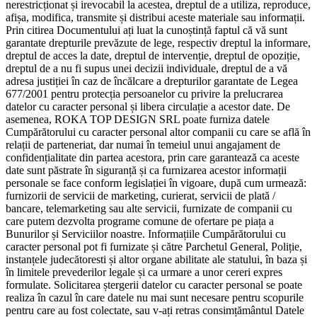
nerestricționat și irevocabil la acestea, dreptul de a utiliza, reproduce,
afișa, modifica, transmite și distribui aceste materiale sau informații.
Prin citirea Documentului ați luat la cunoștință faptul că vă sunt
garantate drepturile prevăzute de lege, respectiv dreptul la informare,
dreptul de acces la date, dreptul de intervenție, dreptul de opoziție,
dreptul de a nu fi supus unei decizii individuale, dreptul de a vă
adresa justiției în caz de încălcare a drepturilor garantate de Legea
677/2001 pentru protecția persoanelor cu privire la prelucrarea
datelor cu caracter personal și libera circulație a acestor date. De
asemenea, ROKA TOP DESIGN SRL poate furniza datele
Cumpărătorului cu caracter personal altor companii cu care se află în
relații de parteneriat, dar numai în temeiul unui angajament de
confidențialitate din partea acestora, prin care garantează ca aceste
date sunt păstrate în siguranță și ca furnizarea acestor informații
personale se face conform legislației în vigoare, după cum urmează:
furnizorii de servicii de marketing, curierat, servicii de plată /
bancare, telemarketing sau alte servicii, furnizate de companii cu
care putem dezvolta programe comune de ofertare pe piața a
Bunurilor și Serviciilor noastre. Informațiile Cumpărătorului cu
caracter personal pot fi furnizate și către Parchetul General, Poliție,
instanțele judecătoresti și altor organe abilitate ale statului, în baza și
în limitele prevederilor legale și ca urmare a unor cereri expres
formulate. Solicitarea ștergerii datelor cu caracter personal se poate
realiza în cazul în care datele nu mai sunt necesare pentru scopurile
pentru care au fost colectate, sau v-ați retras consimțământul Datele