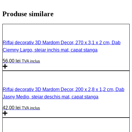
Produse similare
Riflaj decorativ 3D Mardom Decor, 270 x 3,1 x 2 cm, Dab
Ciemny Largo, stejar inchis mat, capat stanga
56,00
lei
TVA inclus
Riflaj decorativ 3D Mardom Decor, 200 x 2,8 x 1,2 cm, Dab
Jasny Medio, stejar deschis mat, capat stanga
42,00
lei
TVA inclus