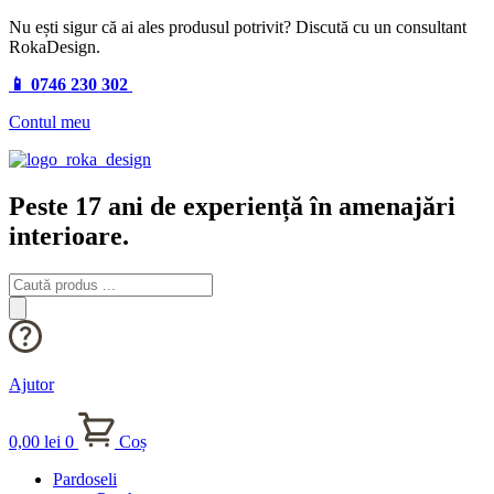
Nu ești sigur că ai ales produsul potrivit? Discută cu un consultant
RokaDesign.
📱 0746 230 302
Contul meu
Peste 17 ani de experiență în amenajări
interioare.
Products
search
Ajutor
0,00
lei
0
Coș
Pardoseli