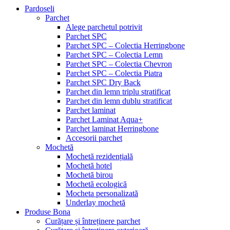
Pardoseli
Parchet
Alege parchetul potrivit
Parchet SPC
Parchet SPC – Colectia Herringbone
Parchet SPC – Colectia Lemn
Parchet SPC – Colectia Chevron
Parchet SPC – Colectia Piatra
Parchet SPC Dry Back
Parchet din lemn triplu stratificat
Parchet din lemn dublu stratificat
Parchet laminat
Parchet Laminat Aqua+
Parchet laminat Herringbone
Accesorii parchet
Mochetă
Mochetă rezidențială
Mochetă hotel
Mochetă birou
Mochetă ecologică
Mocheta personalizată
Underlay mochetă
Produse Bona
Curățare și întreținere parchet