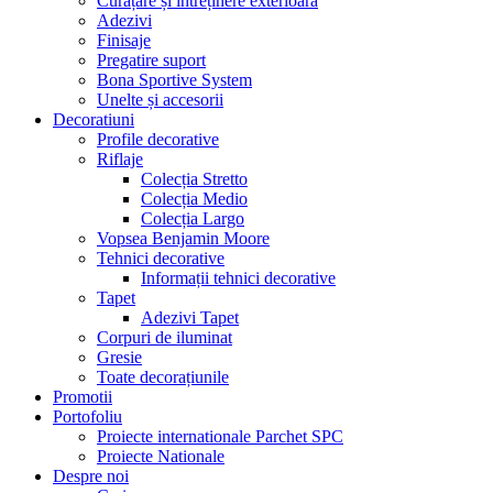
Curățare și întreținere exterioară
Adezivi
Finisaje
Pregatire suport
Bona Sportive System
Unelte și accesorii
Decoratiuni
Profile decorative
Riflaje
Colecția Stretto
Colecția Medio
Colecția Largo
Vopsea Benjamin Moore
Tehnici decorative
Informații tehnici decorative
Tapet
Adezivi Tapet
Corpuri de iluminat
Gresie
Toate decorațiunile
Promotii
Portofoliu
Proiecte internationale Parchet SPC
Proiecte Nationale
Despre noi