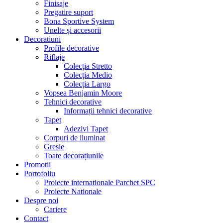
Finisaje
Pregatire suport
Bona Sportive System
Unelte și accesorii
Decoratiuni
Profile decorative
Riflaje
Colecția Stretto
Colecția Medio
Colecția Largo
Vopsea Benjamin Moore
Tehnici decorative
Informații tehnici decorative
Tapet
Adezivi Tapet
Corpuri de iluminat
Gresie
Toate decorațiunile
Promotii
Portofoliu
Proiecte internationale Parchet SPC
Proiecte Nationale
Despre noi
Cariere
Contact