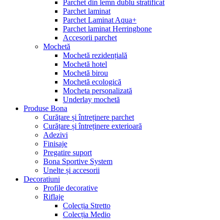
Parchet din lemn dublu stratificat
Parchet laminat
Parchet Laminat Aqua+
Parchet laminat Herringbone
Accesorii parchet
Mochetă
Mochetă rezidențială
Mochetă hotel
Mochetă birou
Mochetă ecologică
Mocheta personalizată
Underlay mochetă
Produse Bona
Curățare și întreținere parchet
Curățare și întreținere exterioară
Adezivi
Finisaje
Pregatire suport
Bona Sportive System
Unelte și accesorii
Decoratiuni
Profile decorative
Riflaje
Colecția Stretto
Colecția Medio