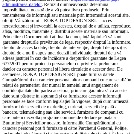
administrarea-datelor
. Refuzul dumneavoastră determină
imposibilitatea noastră de a vă putea livra produsele. Prin
transmiterea de informații sau materiale prin intermediul acestui site,
oferiți Vânzătorului – ROKA TOP DESIGN SRL – acces
nerestricționat și irevocabil la acestea, dreptul de a utiliza, reproduce,
afișa, modifica, transmite și distribui aceste materiale sau informații.
Prin citirea Documentului ați luat la cunoștință faptul că vă sunt
garantate drepturile prevăzute de lege, respectiv dreptul la informare,
dreptul de acces la date, dreptul de intervenție, dreptul de opoziție,
dreptul de a nu fi supus unei decizii individuale, dreptul de a vă
adresa justiției în caz de încălcare a drepturilor garantate de Legea
677/2001 pentru protecția persoanelor cu privire la prelucrarea
datelor cu caracter personal și libera circulație a acestor date. De
asemenea, ROKA TOP DESIGN SRL poate furniza datele
Cumpărătorului cu caracter personal altor companii cu care se află în
relații de parteneriat, dar numai în temeiul unui angajament de
confidențialitate din partea acestora, prin care garantează ca aceste
date sunt păstrate în siguranță și ca furnizarea acestor informații
personale se face conform legislației în vigoare, după cum urmează:
furnizorii de servicii de marketing, curierat, servicii de plată /
bancare, telemarketing sau alte servicii, furnizate de companii cu
care putem dezvolta programe comune de ofertare pe piața a
Bunurilor și Serviciilor noastre. Informațiile Cumpărătorului cu
caracter personal pot fi furnizate și către Parchetul General, Poliție,
instanțele judecătoresti și altor organe abilitate ale statului, în baza și