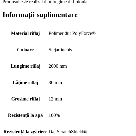
Produsul este realizat în întregime în Polonia.
Informații suplimentare
Material riflaj
Polimer dur PolyForce®
Culoare
Stejar inchis
Lungime riflaj
2000 mm
Lățime riflaj
36 mm
Grosime riflaj
12 mm
Rezistență la apă
100%
Rezistență la zgâriere
Da, ScratchShield®