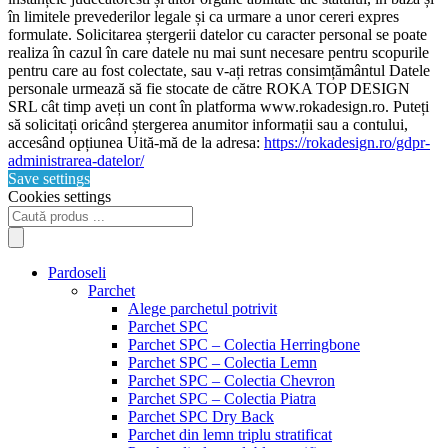
în limitele prevederilor legale și ca urmare a unor cereri expres
formulate. Solicitarea ștergerii datelor cu caracter personal se poate
realiza în cazul în care datele nu mai sunt necesare pentru scopurile
pentru care au fost colectate, sau v-ați retras consimțământul Datele
personale urmează să fie stocate de către ROKA TOP DESIGN
SRL cât timp aveți un cont în platforma www.rokadesign.ro. Puteți
să solicitați oricând ștergerea anumitor informații sau a contului,
accesând opțiunea Uită-mă de la adresa:
https://rokadesign.ro/gdpr-
administrarea-datelor/
Save settings
Cookies settings
Products
search
Pardoseli
Parchet
Alege parchetul potrivit
Parchet SPC
Parchet SPC – Colectia Herringbone
Parchet SPC – Colectia Lemn
Parchet SPC – Colectia Chevron
Parchet SPC – Colectia Piatra
Parchet SPC Dry Back
Parchet din lemn triplu stratificat