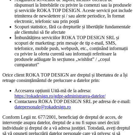
răspunsuri la întrebările cu privire la comenzi sau la produsele
și serviciile ROKA TOP DESIGN. Aceste servicii pot include
trimiterea de newslettere și / sau alerte periodice, în format
electronic, telefonic sau prin poștă
Scopuri statistice, fără ca drepturile și libertățile fundamentale
ale clientului să fie afectate
Îmbunătățirea serviciilor ROKA TOP DESIGN SRL și
scopuri de marketing: prin mesaje de tip e-mail, SMS,
telefonice, mobile push, webpush, etc., conținând informații
cu privire la oferta curentă sau informații referitoare la
produsele adăugate în secțiunea „wishlist” / „coșul
cumparaturi”
Orice client ROKA TOP DESIGN are dreptul și libertatea de a își
retrage consimțământul de prelucrare a datelor prin:
Accesarea opțiunii Uită-mă de la adresa:
https://rokadesign.ro/gdpr-administrarea-datelor/
Contactarea ROKA TOP DESIGN SRL pe adresa de e-mail:
datepersonale@rokadesign.ro
Conform Legii nr. 677/2001, beneficiați de dreptul de acces, de
intervenție asupra datelor, dreptul de a nu fi supus unei decizii
individuale și dreptul de a vă adresa justiției. Totodată, aveți dreptul
să vă opuneți prelucrării datelor personale care vă privesc și să