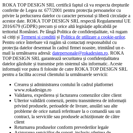
ROKA TOP DESIGN SRL certifică faptul că va respecta drepturile
conferite de Legea nr. 677/2001 pentru protecția persoanelor cu
privire la prelucrarea datelor cu caracter personal și liberă circulație a
acestor date. ROKA TOP DESIGN SRL respectă Regulamentul UE
2016/679 (GDPR) precum și orice altă legislație aplicabilă pe
teritoriul României. Pe lângă Politica de confidențialitate, vă rugam
să citiți și
Termeni si conditii
și
Politica de utilizare a cookie-urilor
.
Pentru orice întrebare vă rugăm să contactați responsabilul cu
protecția datelor desemnat în cadrul firmei noastre, trimitând un e-
mail la următoarea adresă:
datepersonale@rokadesign.ro
. ROKA
TOP DESIGN SRL garantează securitatea și confidențialitatea
datelor găzduite și transmise prin sistemul său informatic. Aceste
informații vor putea fi folosite de catre ROKA TOP DESIGN SRL
pentru a facilita accesul clientului la următoarele servicii:
Crearea și administrarea contului în cadrul platformei
www.rokadesign.ro
Validarea, expedierea și facturarea comenzilor către client
Ulterior validării comenzii, pentru transmiterea de informații
privind produsele, perioadele de livrare, anulări sau alte
probleme de orice natură referitoare la o comandă sau un
contract, la serviciile sau produsele achiziționate de către
client
Returnarea produselor conform prevederilor legale
Asigurarea serviciilor de suport, inclusiv oferirea de