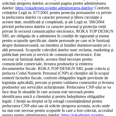
solicitați ștergerea datelor, accesand pagina pentru administrarea
datelor:
https://rokadesign.ro/gdpr-administrarea-datelor/
Conform
cerințelor Legii nr. 677/2001 pentru protecția persoanelor cu privire
la prelucrarea datelor cu caracter personal și libera circulație a
acestor date, modificată și completată, și ale Legii nr. 506/2004
privind prelucrarea datelor cu caracter personal și protecția vieții
private în sectorul comunicațiilor electronice, ROKA TOP DESIGN
SRL are obligația de a administra în condiții de siguranță și numai
pentru scopurile specificate, datele personale pe care ni le furnizați
despre dumneavoastră, un membru al familiei dumneavoastră ori o
altă persoană. Scopurile colectării datelor sunt: reclama, marketing și
publicitate precum și servicii de comunicații electronice. Este
necesar să furnizați datele, acestea fiind necesare pentru
comunicările comerciale, livrarea produselor și emiterea
documentelor fiscale. ROKA TOP DESIGN SRL poate colecta și
prelucra Codul Numeric Personal (CNP) al clienților săi în scopul
emiterii facturilor fiscale, conform obligațiilor legale prevăzute de
legislația aplicabilă, precum și pentru validarea comenzilor și livrarea
produselor sau serviciilor achiziționate. Prelucrarea CNP-ului se va
face doar în situațiile în care aceasta este necesară pentru
identificarea unică a clientului și pentru îndeplinirea obligațiilor
legale. Clienții au dreptul să își retragă consimțământul pentru
prelucrarea CNP-ului sau să solicite ștergerea acestuia, acolo unde
nu mai este necesar pentru scopurile în care a fost colectat, accesând
pagina pentru administrarea datelor:
https://rokadesign.ro/gdpr-