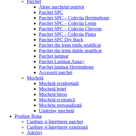
Parchet
Alege parchetul potrivit
Parchet SPC
Parchet SPC – Colectia Herringbone
Parchet SPC – Colectia Lemn
Parchet SPC – Colectia Chevron
Parchet SPC – Colectia Piatra
Parchet SPC Dry Back
Parchet din lemn triplu stratificat
Parchet din lemn dublu stratificat
Parchet laminat
Parchet Laminat Aqua+
Parchet laminat Herringbone
Accesorii parchet
Mochetă
Mochetă rezidențială
Mochetă hotel
Mochetă birou
Mochetă ecologică
Mocheta personalizată
Underlay mochetă
Produse Bona
Curățare și întreținere parchet
Curățare și întreținere exterioară
Adezivi