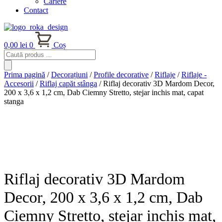
Cariere
Contact
0,00
lei
0
Coș
Products
search
Prima pagină
/
Decorațiuni
/
Profile decorative
/
Riflaje
/
Riflaje -
Accesorii
/
Riflaj capăt stânga
/ Riflaj decorativ 3D Mardom Decor,
200 x 3,6 x 1,2 cm, Dab Ciemny Stretto, stejar inchis mat, capat
stanga
Riflaj decorativ 3D Mardom
Decor, 200 x 3,6 x 1,2 cm, Dab
Ciemny Stretto, stejar inchis mat,