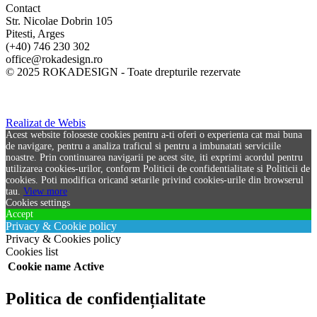
Contact
Str. Nicolae Dobrin 105
Pitesti, Arges
(+40) 746 230 302
office@rokadesign.ro
© 2025 ROKADESIGN - Toate drepturile rezervate
Realizat de Webis
Acest website foloseste cookies pentru a-ti oferi o experienta cat mai buna
de navigare, pentru a analiza traficul si pentru a imbunatati serviciile
noastre. Prin continuarea navigarii pe acest site, iti exprimi acordul pentru
utilizarea cookies-urilor, conform Politicii de confidentialitate si Politicii de
cookies. Poti modifica oricand setarile privind cookies-urile din browserul
tau.
View more
Cookies settings
Accept
Privacy & Cookie policy
Privacy & Cookies policy
Cookies list
Cookie name
Active
Politica de confidențialitate