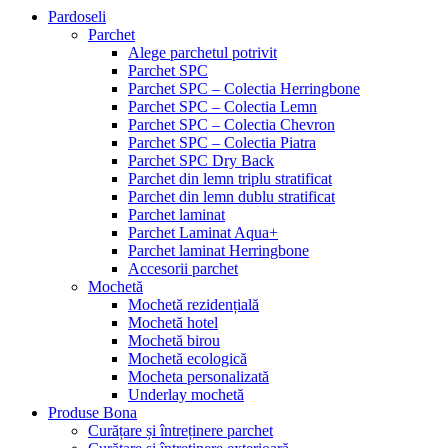
Pardoseli
Parchet
Alege parchetul potrivit
Parchet SPC
Parchet SPC – Colectia Herringbone
Parchet SPC – Colectia Lemn
Parchet SPC – Colectia Chevron
Parchet SPC – Colectia Piatra
Parchet SPC Dry Back
Parchet din lemn triplu stratificat
Parchet din lemn dublu stratificat
Parchet laminat
Parchet Laminat Aqua+
Parchet laminat Herringbone
Accesorii parchet
Mochetă
Mochetă rezidențială
Mochetă hotel
Mochetă birou
Mochetă ecologică
Mocheta personalizată
Underlay mochetă
Produse Bona
Curățare și întreținere parchet