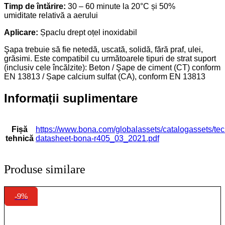
Timp de întărire:
30 – 60 minute la 20°C și 50%
umiditate relativă a aerului
Aplicare:
Șpaclu drept oțel inoxidabil
Şapa trebuie să fie netedă, uscată, solidă, fără praf, ulei,
grăsimi. Este compatibil cu următoarele tipuri de strat suport
(inclusiv cele încălzite): Beton / Şape de ciment (CT) conform
EN 13813 / Șape calcium sulfat (CA), conform EN 13813
Informații suplimentare
Fișă
https://www.bona.com/globalassets/catalogassets/tec
tehnică
datasheet-bona-r405_03_2021.pdf
Produse similare
-9%