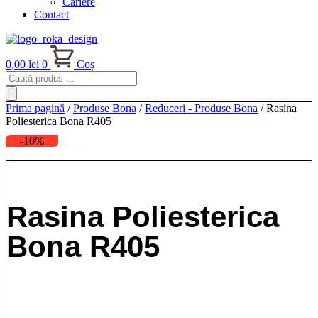
Cariere
Contact
0,00
lei
0
Coș
Products
search
Prima pagină
/
Produse Bona
/
Reduceri - Produse Bona
/ Rasina
Poliesterica Bona R405
-10%
Rasina Poliesterica
Bona R405