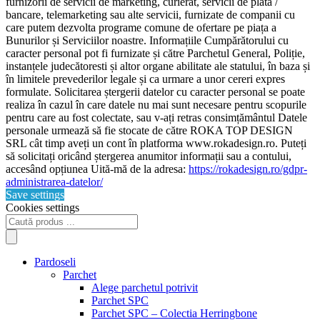
furnizorii de servicii de marketing, curierat, servicii de plată /
bancare, telemarketing sau alte servicii, furnizate de companii cu
care putem dezvolta programe comune de ofertare pe piața a
Bunurilor și Serviciilor noastre. Informațiile Cumpărătorului cu
caracter personal pot fi furnizate și către Parchetul General, Poliție,
instanțele judecătoresti și altor organe abilitate ale statului, în baza și
în limitele prevederilor legale și ca urmare a unor cereri expres
formulate. Solicitarea ștergerii datelor cu caracter personal se poate
realiza în cazul în care datele nu mai sunt necesare pentru scopurile
pentru care au fost colectate, sau v-ați retras consimțământul Datele
personale urmează să fie stocate de către ROKA TOP DESIGN
SRL cât timp aveți un cont în platforma www.rokadesign.ro. Puteți
să solicitați oricând ștergerea anumitor informații sau a contului,
accesând opțiunea Uită-mă de la adresa:
https://rokadesign.ro/gdpr-
administrarea-datelor/
Save settings
Cookies settings
Products
search
Pardoseli
Parchet
Alege parchetul potrivit
Parchet SPC
Parchet SPC – Colectia Herringbone