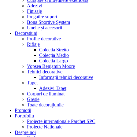
Curățare și întreținere exterioară
Adezivi
Finisaje
Pregatire suport
Bona Sportive System
Unelte și accesorii
Decoratiuni
Profile decorative
Riflaje
Colecția Stretto
Colecția Medio
Colecția Largo
Vopsea Benjamin Moore
Tehnici decorative
Informații tehnici decorative
Tapet
Adezivi Tapet
Corpuri de iluminat
Gresie
Toate decorațiunile
Promotii
Portofoliu
Proiecte internationale Parchet SPC
Proiecte Nationale
Despre noi