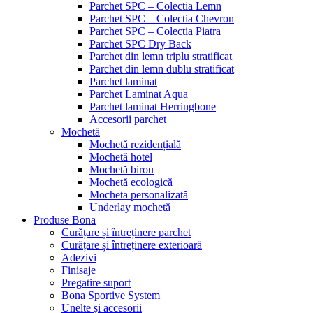
Parchet SPC – Colectia Lemn
Parchet SPC – Colectia Chevron
Parchet SPC – Colectia Piatra
Parchet SPC Dry Back
Parchet din lemn triplu stratificat
Parchet din lemn dublu stratificat
Parchet laminat
Parchet Laminat Aqua+
Parchet laminat Herringbone
Accesorii parchet
Mochetă
Mochetă rezidențială
Mochetă hotel
Mochetă birou
Mochetă ecologică
Mocheta personalizată
Underlay mochetă
Produse Bona
Curățare și întreținere parchet
Curățare și întreținere exterioară
Adezivi
Finisaje
Pregatire suport
Bona Sportive System
Unelte și accesorii