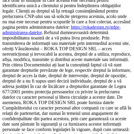
face doar în situațiile în care aceasta este necesară pentru
identificarea unică a clientului și pentru îndeplinirea obligațiilor
legale. Clienții au dreptul să își retragă consimțământul pentru
prelucrarea CNP-ului sau să solicite ștergerea acestuia, acolo unde
nu mai este necesar pentru scopurile în care a fost colectat, accesând
pagina pentru administrarea datelor:
https://rokadesign.ro/gdpr-
administrarea-datelor
. Refuzul dumneavoastră determină
imposibilitatea noastră de a vă putea livra produsele. Prin
transmiterea de informații sau materiale prin intermediul acestui site,
oferiți Vânzătorului – ROKA TOP DESIGN SRL – acces
nerestricționat și irevocabil la acestea, dreptul de a utiliza, reproduce,
afișa, modifica, transmite și distribui aceste materiale sau informații.
Prin citirea Documentului ați luat la cunoștință faptul că vă sunt
garantate drepturile prevăzute de lege, respectiv dreptul la informare,
dreptul de acces la date, dreptul de intervenție, dreptul de opoziție,
dreptul de a nu fi supus unei decizii individuale, dreptul de a vă
adresa justiției în caz de încălcare a drepturilor garantate de Legea
677/2001 pentru protecția persoanelor cu privire la prelucrarea
datelor cu caracter personal și libera circulație a acestor date. De
asemenea, ROKA TOP DESIGN SRL poate furniza datele
Cumpărătorului cu caracter personal altor companii cu care se află în
relații de parteneriat, dar numai în temeiul unui angajament de
confidențialitate din partea acestora, prin care garantează ca aceste
date sunt păstrate în siguranță și ca furnizarea acestor informații
personale se face conform legislației în vigoare, după cum urmează: