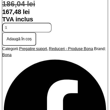
Prețul
Prețul
186,04
lei
inițial
curent
167,48
lei
TVA inclus
a
este:
Cantitate
fost:
167,48 lei.
Rasina
Poliesterica
186,04 lei.
Bona
Adaugă în coș
R405
Categorii
Pregatire suport
,
Reduceri - Produse Bona
Brand:
Bona