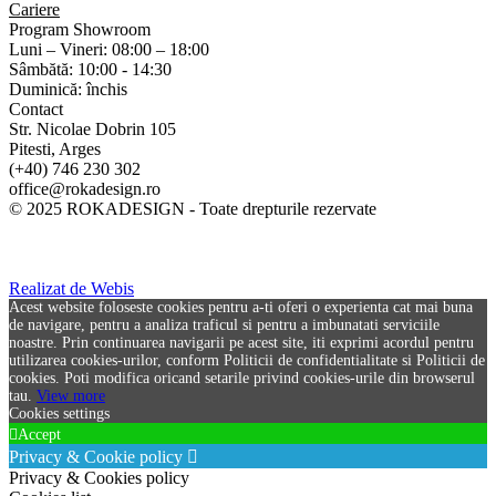
Cariere
Program Showroom
Luni – Vineri: 08:00 – 18:00
Sâmbătă: 10:00 - 14:30
Duminică: închis
Contact
Str. Nicolae Dobrin 105
Pitesti, Arges
(+40) 746 230 302
office@rokadesign.ro
© 2025 ROKADESIGN - Toate drepturile rezervate
Realizat de Webis
Acest website foloseste cookies pentru a-ti oferi o experienta cat mai buna
de navigare, pentru a analiza traficul si pentru a imbunatati serviciile
noastre. Prin continuarea navigarii pe acest site, iti exprimi acordul pentru
utilizarea cookies-urilor, conform Politicii de confidentialitate si Politicii de
cookies. Poti modifica oricand setarile privind cookies-urile din browserul
tau.
View more
Cookies settings
Accept
Privacy & Cookie policy
Privacy & Cookies policy