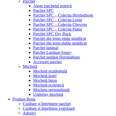
Parchet
Alege parchetul potrivit
Parchet SPC
Parchet SPC – Colectia Herringbone
Parchet SPC – Colectia Lemn
Parchet SPC – Colectia Chevron
Parchet SPC – Colectia Piatra
Parchet SPC Dry Back
Parchet din lemn triplu stratificat
Parchet din lemn dublu stratificat
Parchet laminat
Parchet Laminat Aqua+
Parchet laminat Herringbone
Accesorii parchet
Mochetă
Mochetă rezidențială
Mochetă hotel
Mochetă birou
Mochetă ecologică
Mocheta personalizată
Underlay mochetă
Produse Bona
Curățare și întreținere parchet
Curățare și întreținere exterioară
Adezivi