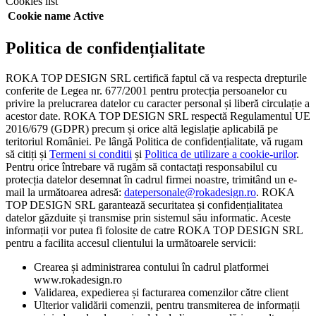
Cookies list
Cookie name
Active
Politica de confidențialitate
ROKA TOP DESIGN SRL certifică faptul că va respecta drepturile
conferite de Legea nr. 677/2001 pentru protecția persoanelor cu
privire la prelucrarea datelor cu caracter personal și liberă circulație a
acestor date. ROKA TOP DESIGN SRL respectă Regulamentul UE
2016/679 (GDPR) precum și orice altă legislație aplicabilă pe
teritoriul României. Pe lângă Politica de confidențialitate, vă rugam
să citiți și
Termeni si conditii
și
Politica de utilizare a cookie-urilor
.
Pentru orice întrebare vă rugăm să contactați responsabilul cu
protecția datelor desemnat în cadrul firmei noastre, trimitând un e-
mail la următoarea adresă:
datepersonale@rokadesign.ro
. ROKA
TOP DESIGN SRL garantează securitatea și confidențialitatea
datelor găzduite și transmise prin sistemul său informatic. Aceste
informații vor putea fi folosite de catre ROKA TOP DESIGN SRL
pentru a facilita accesul clientului la următoarele servicii:
Crearea și administrarea contului în cadrul platformei
www.rokadesign.ro
Validarea, expedierea și facturarea comenzilor către client
Ulterior validării comenzii, pentru transmiterea de informații