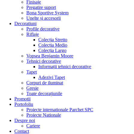
Finisaje
Pregatire suport
Bona Sportive System
Unelte și accesorii
Decoratiuni
Profile decorative
Riflaje
Colecția Stretto
Colecția Medio
Colecția Largo
Vopsea Benjamin Moore
Tehnici decorative
Informații tehnici decorative
Tapet
Adezivi Tapet
Corpuri de iluminat
Gresie
Toate decorațiunile
Promotii
Portofoliu
Proiecte internationale Parchet SPC
Proiecte Nationale
Despre noi
Cariere
Contact