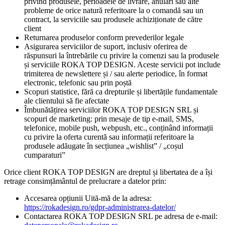
privind produsele, perioadele de livrare, anulări sau alte
probleme de orice natură referitoare la o comandă sau un
contract, la serviciile sau produsele achiziționate de către
client
Returnarea produselor conform prevederilor legale
Asigurarea serviciilor de suport, inclusiv oferirea de
răspunsuri la întrebările cu privire la comenzi sau la produsele
și serviciile ROKA TOP DESIGN. Aceste servicii pot include
trimiterea de newslettere și / sau alerte periodice, în format
electronic, telefonic sau prin poștă
Scopuri statistice, fără ca drepturile și libertățile fundamentale
ale clientului să fie afectate
Îmbunătățirea serviciilor ROKA TOP DESIGN SRL și
scopuri de marketing: prin mesaje de tip e-mail, SMS,
telefonice, mobile push, webpush, etc., conținând informații
cu privire la oferta curentă sau informații referitoare la
produsele adăugate în secțiunea „wishlist” / „coșul
cumparaturi”
Orice client ROKA TOP DESIGN are dreptul și libertatea de a își
retrage consimțământul de prelucrare a datelor prin:
Accesarea opțiunii Uită-mă de la adresa:
https://rokadesign.ro/gdpr-administrarea-datelor/
Contactarea ROKA TOP DESIGN SRL pe adresa de e-mail: