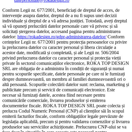
datepersonale@rokadesign.ro
Conform Legii nr. 677/2001, beneficiați de dreptul de acces, de
intervenție asupra datelor, dreptul de a nu fi supus unei decizii
individuale și dreptul de a vă adresa justiției. Totodată, aveți dreptul
să vă opuneți prelucrării datelor personale care vă privesc și să
solicitați ștergerea datelor, accesand pagina pentru administrarea
datelor:
https://rokadesign.ro/gdpr-administrarea-datelor/
Conform
cerințelor Legii nr. 677/2001 pentru protecția persoanelor cu privire
la prelucrarea datelor cu caracter personal și libera circulație a
acestor date, modificată și completată, și ale Legii nr. 506/2004
privind prelucrarea datelor cu caracter personal și protecția vieții
private în sectorul comunicațiilor electronice, ROKA TOP DESIGN
SRL are obligația de a administra în condiții de siguranță și numai
pentru scopurile specificate, datele personale pe care ni le furnizați
despre dumneavoastră, un membru al familiei dumneavoastră ori o
altă persoană. Scopurile colectării datelor sunt: reclama, marketing și
publicitate precum și servicii de comunicații electronice. Este
necesar să furnizați datele, acestea fiind necesare pentru
comunicările comerciale, livrarea produselor și emiterea
documentelor fiscale. ROKA TOP DESIGN SRL poate colecta și
prelucra Codul Numeric Personal (CNP) al clienților săi în scopul
emiterii facturilor fiscale, conform obligațiilor legale prevăzute de
legislația aplicabilă, precum și pentru validarea comenzilor și livrarea
produselor sau serviciilor achiziționate. Prelucrarea CNP-ului se va