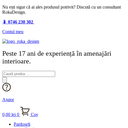
Nu ești sigur că ai ales produsul potrivit? Discută cu un consultant
RokaDesign.
📱 0746 230 302
Contul meu
Peste 17 ani de experiență în amenajări
interioare.
Products
search
Ajutor
0,00
lei
0
Coș
Pardoseli