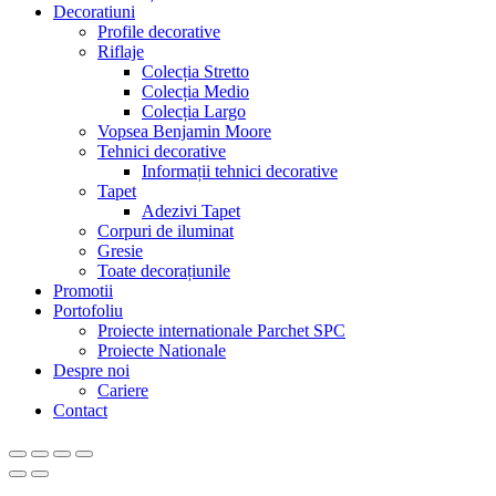
Decoratiuni
Profile decorative
Riflaje
Colecția Stretto
Colecția Medio
Colecția Largo
Vopsea Benjamin Moore
Tehnici decorative
Informații tehnici decorative
Tapet
Adezivi Tapet
Corpuri de iluminat
Gresie
Toate decorațiunile
Promotii
Portofoliu
Proiecte internationale Parchet SPC
Proiecte Nationale
Despre noi
Cariere
Contact