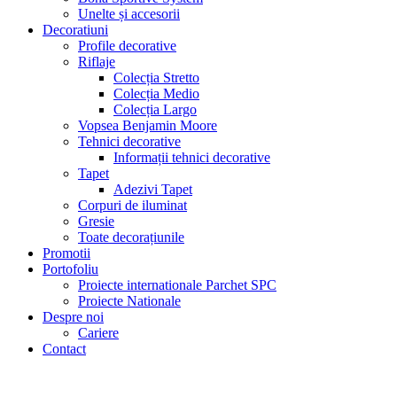
Unelte și accesorii
Decoratiuni
Profile decorative
Riflaje
Colecția Stretto
Colecția Medio
Colecția Largo
Vopsea Benjamin Moore
Tehnici decorative
Informații tehnici decorative
Tapet
Adezivi Tapet
Corpuri de iluminat
Gresie
Toate decorațiunile
Promotii
Portofoliu
Proiecte internationale Parchet SPC
Proiecte Nationale
Despre noi
Cariere
Contact