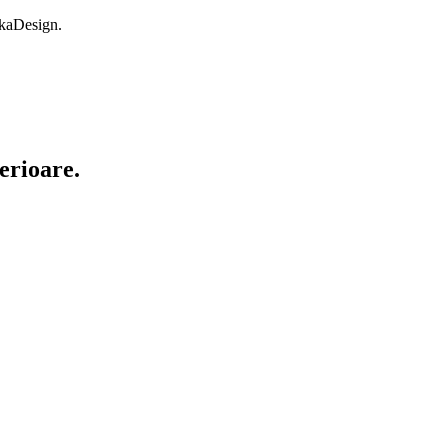
okaDesign.
erioare.