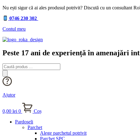
Nu ești sigur că ai ales produsul potrivit? Discută cu un consultant R
0746 230 302
Contul meu
Peste 17 ani de experiență în amenajări int
Products
search
Ajutor
0,00
lei
0
Coș
Pardoseli
Parchet
Alege parchetul potrivit
Parchet SPC