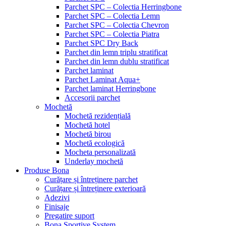
Parchet SPC – Colectia Herringbone
Parchet SPC – Colectia Lemn
Parchet SPC – Colectia Chevron
Parchet SPC – Colectia Piatra
Parchet SPC Dry Back
Parchet din lemn triplu stratificat
Parchet din lemn dublu stratificat
Parchet laminat
Parchet Laminat Aqua+
Parchet laminat Herringbone
Accesorii parchet
Mochetă
Mochetă rezidențială
Mochetă hotel
Mochetă birou
Mochetă ecologică
Mocheta personalizată
Underlay mochetă
Produse Bona
Curățare și întreținere parchet
Curățare și întreținere exterioară
Adezivi
Finisaje
Pregatire suport
Bona Sportive System