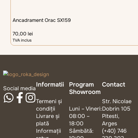
Ancadrament Orac SX159
70,00
lei
TVA inclus
logo_roka_design
Informatii
Program
Contact
Social media
Showroom
Termeni și
Str. Nicolae
condiții
Luni – Vineri:
Dobrin 105
Livrare și
08:00 –
Pitesti,
plată
18:00
Arges
Informații
Sâmbătă:
(+40) 746