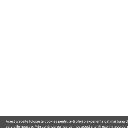
Acest website foloseste cookies pentru a-ti oferi o experienta cat mai buna de
serviciile noastre. Prin continuarea navigarii pe acest site, iti exprimi acordul 