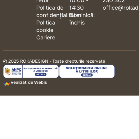
retur
10:00 -
230 302
Politica de
14:30
office@rokad
confidențialitate
Duminică:
Politica
închis
cookie
Cariere
© 2025 ROKADESIGN - Toate drepturile rezervate
Realizat de Webis