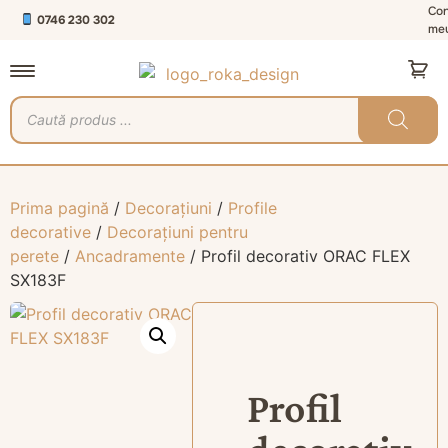
Con
0746 230 302
me
Prima pagină
/
Decorațiuni
/
Profile
decorative
/
Decorațiuni pentru
perete
/
Ancadramente
/ Profil decorativ ORAC FLEX
SX183F
Profil