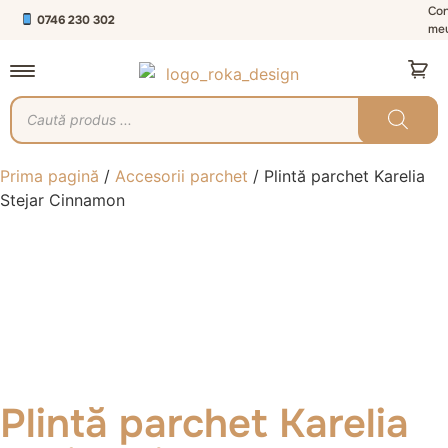
Con
0746 230 302
me
Prima pagină
/
Accesorii parchet
/ Plintă parchet Karelia
Stejar Cinnamon
Plintă parchet Karelia