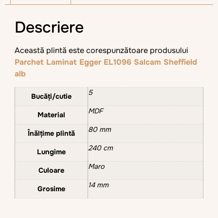
Descriere
Această plintă este corespunzătoare produsului
Parchet Laminat Egger EL1096 Salcam Sheffield
alb
5
Bucăți/cutie
MDF
Material
80 mm
Înălțime plintă
240 cm
Lungime
Maro
Culoare
14 mm
Grosime