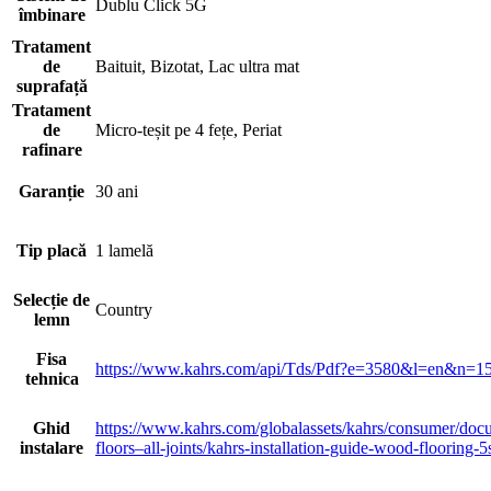
Dublu Click 5G
îmbinare
Tratament
de
Baituit, Bizotat, Lac ultra mat
suprafață
Tratament
de
Micro-teșit pe 4 fețe, Periat
rafinare
Garanție
30 ani
Tip placă
1 lamelă
Selecție de
Country
lemn
Fisa
https://www.kahrs.com/api/Tds/Pdf?e=3580&l=en
tehnica
Ghid
https://www.kahrs.com/globalassets/kahrs/consumer/docu
instalare
floors–all-joints/kahrs-installation-guide-wood-flooring-