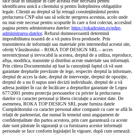
face doar în situațiile în care aceasta este necesară pentru
identificarea unică a clientului și pentru îndeplinirea obligațiilor
legale. Clienții au dreptul să își retragă consimțământul pentru
prelucrarea CNP-ului sau să solicite ștergerea acestuia, acolo unde
nu mai este necesar pentru scopurile în care a fost colectat, accesând
pagina pentru administrarea datelor:
https://rokadesign.ro/gdpr-
administrarea-datelor
. Refuzul dumneavoastră determină
imposibilitatea noastră de a vă putea livra produsele. Prin
transmiterea de informații sau materiale prin intermediul acestui site,
oferiți Vânzătorului – ROKA TOP DESIGN SRL – acces
nerestricționat și irevocabil la acestea, dreptul de a utiliza, reproduce,
afișa, modifica, transmite și distribui aceste materiale sau informații.
Prin citirea Documentului ați luat la cunoștință faptul că vă sunt
garantate drepturile prevăzute de lege, respectiv dreptul la informare,
dreptul de acces la date, dreptul de intervenție, dreptul de opoziție,
dreptul de a nu fi supus unei decizii individuale, dreptul de a vă
adresa justiției în caz de încălcare a drepturilor garantate de Legea
677/2001 pentru protecția persoanelor cu privire la prelucrarea
datelor cu caracter personal și libera circulație a acestor date. De
asemenea, ROKA TOP DESIGN SRL poate furniza datele
Cumpărătorului cu caracter personal altor companii cu care se află în
relații de parteneriat, dar numai în temeiul unui angajament de
confidențialitate din partea acestora, prin care garantează ca aceste
date sunt păstrate în siguranță și ca furnizarea acestor informații
personale se face conform legislației în vigoare, după cum urmează: