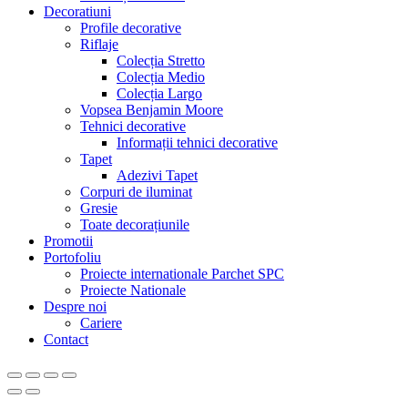
Decoratiuni
Profile decorative
Riflaje
Colecția Stretto
Colecția Medio
Colecția Largo
Vopsea Benjamin Moore
Tehnici decorative
Informații tehnici decorative
Tapet
Adezivi Tapet
Corpuri de iluminat
Gresie
Toate decorațiunile
Promotii
Portofoliu
Proiecte internationale Parchet SPC
Proiecte Nationale
Despre noi
Cariere
Contact