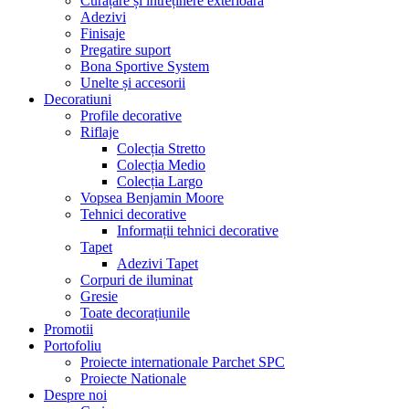
Curățare și întreținere exterioară
Adezivi
Finisaje
Pregatire suport
Bona Sportive System
Unelte și accesorii
Decoratiuni
Profile decorative
Riflaje
Colecția Stretto
Colecția Medio
Colecția Largo
Vopsea Benjamin Moore
Tehnici decorative
Informații tehnici decorative
Tapet
Adezivi Tapet
Corpuri de iluminat
Gresie
Toate decorațiunile
Promotii
Portofoliu
Proiecte internationale Parchet SPC
Proiecte Nationale
Despre noi