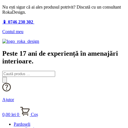
Nu ești sigur că ai ales produsul potrivit? Discută cu un consultant
RokaDesign.
📱 0746 230 302
Contul meu
Peste 17 ani de experiență în amenajări
interioare.
Products
search
Ajutor
0,00
lei
0
Coș
Pardoseli