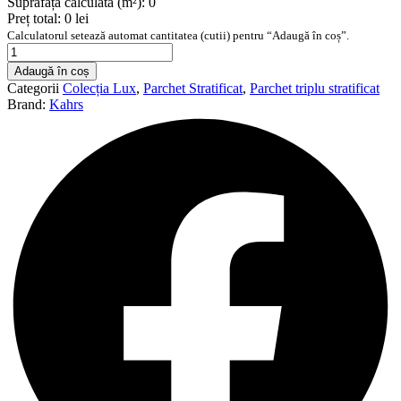
Suprafață calculată (m²):
0
Preț total:
0 lei
Calculatorul setează automat cantitatea (cutii) pentru “Adaugă în coș”.
Cantitate
Parchet
Adaugă în coș
triplu
Categorii
Colecția Lux
,
Parchet Stratificat
,
Parchet triplu stratificat
stratificat
Brand:
Kahrs
Kahrs
Stejar
Sun,
2420
x
187
x
15
mm