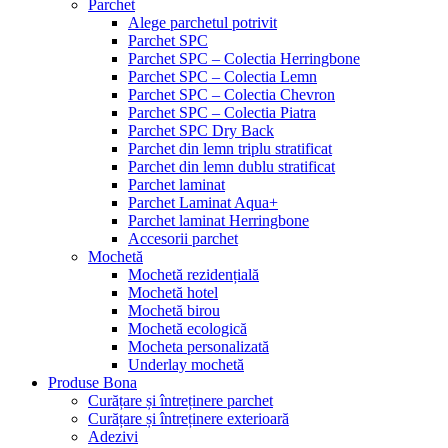
Parchet
Alege parchetul potrivit
Parchet SPC
Parchet SPC – Colectia Herringbone
Parchet SPC – Colectia Lemn
Parchet SPC – Colectia Chevron
Parchet SPC – Colectia Piatra
Parchet SPC Dry Back
Parchet din lemn triplu stratificat
Parchet din lemn dublu stratificat
Parchet laminat
Parchet Laminat Aqua+
Parchet laminat Herringbone
Accesorii parchet
Mochetă
Mochetă rezidențială
Mochetă hotel
Mochetă birou
Mochetă ecologică
Mocheta personalizată
Underlay mochetă
Produse Bona
Curățare și întreținere parchet
Curățare și întreținere exterioară
Adezivi