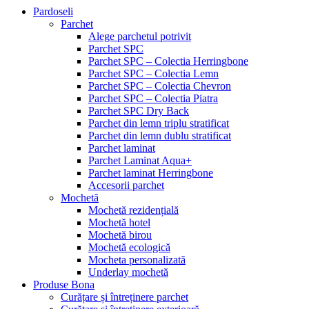
Pardoseli
Parchet
Alege parchetul potrivit
Parchet SPC
Parchet SPC – Colectia Herringbone
Parchet SPC – Colectia Lemn
Parchet SPC – Colectia Chevron
Parchet SPC – Colectia Piatra
Parchet SPC Dry Back
Parchet din lemn triplu stratificat
Parchet din lemn dublu stratificat
Parchet laminat
Parchet Laminat Aqua+
Parchet laminat Herringbone
Accesorii parchet
Mochetă
Mochetă rezidențială
Mochetă hotel
Mochetă birou
Mochetă ecologică
Mocheta personalizată
Underlay mochetă
Produse Bona
Curățare și întreținere parchet