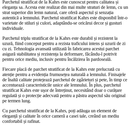
Parchetul stratificat de la Kahrs este cunoscut pentru calitatea și
eleganța sa. Acesta este realizat din mai multe straturi de lemn, cu un
strat superior din lemn natural, care oferă aspectul și senzația
autentică a lemnului. Parchetul stratificat Kahrs este disponibil într-o
varietate de stiluri și culori, adaptându-se oricărui decor și gusturi
individuale.
Parchetul triplu stratificat de la Kahrs este durabil și rezistent la
uzură, fiind conceput pentru a rezista traficului intens și uzurii de zi
cu zi. Tehnologia avansată utilizată în fabricarea acestui parchet
asigură stabilitatea și rezistența la deformare, făcându-l potrivit
pentru orice mediu, inclusiv pentru încălzirea în pardoseală.
Fiecare placă de parchet stratificat de la Kahrs este prelucrată cu
atenție pentru a evidenția frumusețea naturală a lemnului. Finisajele
de înaltă calitate protejează parchetul de zgârieturi și pete, în timp ce
accentuează caracteristicile unice ale lemnului. În plus, parchetul
stratificat Kahrs este ușor de întreținut, necesitând doar o curățare
regulată și o protecție adecvată pentru a păstra aspectul său original
pe termen lung.
Cu parchetul stratificat de la Kahrs, poți adăuga un element de
eleganță și calitate în orice cameră a casei tale, creând un mediu
confortabil și rafinat.