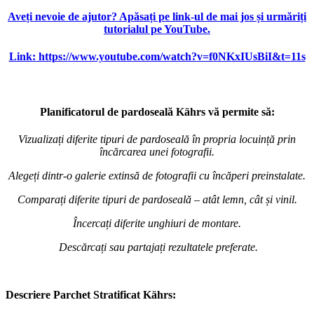
Aveți nevoie de ajutor? Apăsați pe link-ul de mai jos și urmăriți
tutorialul pe YouTube.
Link: https://www.youtube.com/watch?v=f0NKxIUsBiI&t=11s
Planificatorul de pardoseală Kährs vă permite să:
Vizualizați diferite tipuri de pardoseală în propria locuință prin
încărcarea unei fotografii.
Alegeți dintr-o galerie extinsă de fotografii cu încăperi preinstalate.
Comparați diferite tipuri de pardoseală – atât lemn, cât și vinil.
Încercați diferite unghiuri de montare.
Descărcați sau partajați rezultatele preferate.
Descriere Parchet Stratificat Kährs: