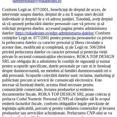
datepersonale@rokadesign.ro
Conform Legii nr. 677/2001, beneficiați de dreptul de acces, de
intervenție asupra datelor, dreptul de a nu fi supus unei decizii
individuale și dreptul de a vă adresa justiției. Totodată, aveți dreptul
să vă opuneți prelucrării datelor personale care vă privesc și să
solicitați ștergerea datelor, accesand pagina pentru administrarea
datelor:
https://rokadesign.ro/gdpr-administrarea-datelor/
Conform
cerințelor Legii nr. 677/2001 pentru protecția persoanelor cu privire
la prelucrarea datelor cu caracter personal și libera circulație a
acestor date, modificată și completată, și ale Legii nr. 506/2004
privind prelucrarea datelor cu caracter personal și protecția vieții
private în sectorul comunicațiilor electronice, ROKA TOP DESIGN
SRL are obligația de a administra în condiții de siguranță și numai
pentru scopurile specificate, datele personale pe care ni le furnizați
despre dumneavoastră, un membru al familiei dumneavoastră ori o
altă persoană. Scopurile colectării datelor sunt: reclama, marketing și
publicitate precum și servicii de comunicații electronice. Este
necesar să furnizați datele, acestea fiind necesare pentru
comunicările comerciale, livrarea produselor și emiterea
documentelor fiscale. ROKA TOP DESIGN SRL poate colecta și
prelucra Codul Numeric Personal (CNP) al clienților săi în scopul
emiterii facturilor fiscale, conform obligațiilor legale prevăzute de
legislația aplicabilă, precum și pentru validarea comenzilor și livrarea
produselor sau serviciilor achiziționate. Prelucrarea CNP-ului se va