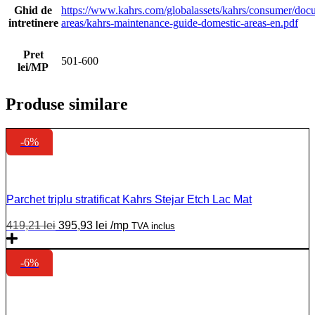
Ghid de
https://www.kahrs.com/globalassets/kahrs/consumer/doc
intretinere
areas/kahrs-maintenance-guide-domestic-areas-en.pdf
Pret
501-600
lei/MP
Produse similare
-6%
Parchet triplu stratificat Kahrs Stejar Etch Lac Mat
419,21
lei
395,93
lei
/mp
TVA inclus
-6%