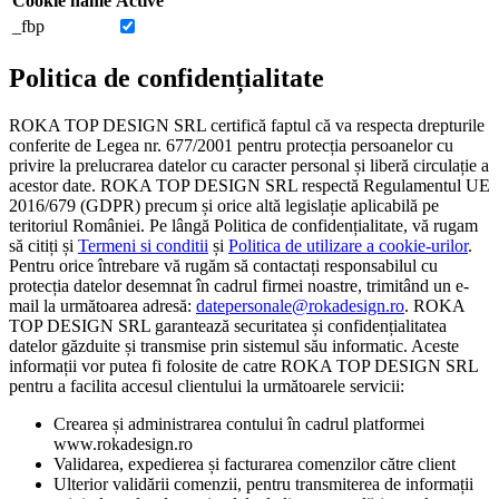
Cookie name
Active
_fbp
Politica de confidențialitate
ROKA TOP DESIGN SRL certifică faptul că va respecta drepturile
conferite de Legea nr. 677/2001 pentru protecția persoanelor cu
privire la prelucrarea datelor cu caracter personal și liberă circulație a
acestor date. ROKA TOP DESIGN SRL respectă Regulamentul UE
2016/679 (GDPR) precum și orice altă legislație aplicabilă pe
teritoriul României. Pe lângă Politica de confidențialitate, vă rugam
să citiți și
Termeni si conditii
și
Politica de utilizare a cookie-urilor
.
Pentru orice întrebare vă rugăm să contactați responsabilul cu
protecția datelor desemnat în cadrul firmei noastre, trimitând un e-
mail la următoarea adresă:
datepersonale@rokadesign.ro
. ROKA
TOP DESIGN SRL garantează securitatea și confidențialitatea
datelor găzduite și transmise prin sistemul său informatic. Aceste
informații vor putea fi folosite de catre ROKA TOP DESIGN SRL
pentru a facilita accesul clientului la următoarele servicii:
Crearea și administrarea contului în cadrul platformei
www.rokadesign.ro
Validarea, expedierea și facturarea comenzilor către client
Ulterior validării comenzii, pentru transmiterea de informații