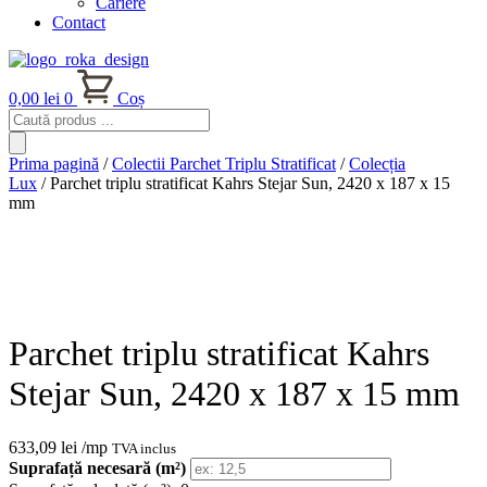
Cariere
Contact
0,00
lei
0
Coș
Products
search
Prima pagină
/
Colectii Parchet Triplu Stratificat
/
Colecția
Lux
/ Parchet triplu stratificat Kahrs Stejar Sun, 2420 x 187 x 15
mm
Parchet triplu stratificat Kahrs
Stejar Sun, 2420 x 187 x 15 mm
633,09
lei
/mp
TVA inclus
Suprafață necesară (m²)