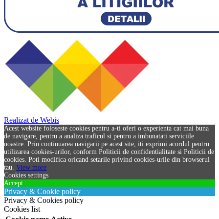
Realizat de Webis
Acest website foloseste cookies pentru a-ti oferi o experienta cat mai buna
de navigare, pentru a analiza traficul si pentru a imbunatati serviciile
noastre. Prin continuarea navigarii pe acest site, iti exprimi acordul pentru
utilizarea cookies-urilor, conform Politicii de confidentialitate si Politicii de
cookies. Poti modifica oricand setarile privind cookies-urile din browserul
tau.
View more
Cookies settings
Accept
Privacy & Cookie policy
Privacy & Cookies policy
Cookies list