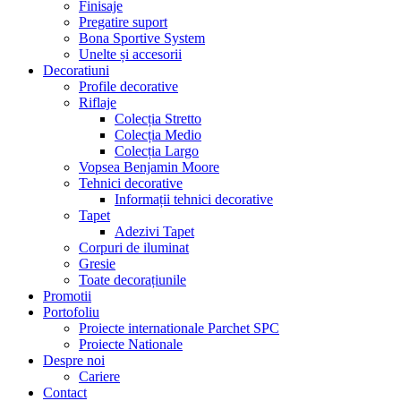
Finisaje
Pregatire suport
Bona Sportive System
Unelte și accesorii
Decoratiuni
Profile decorative
Riflaje
Colecția Stretto
Colecția Medio
Colecția Largo
Vopsea Benjamin Moore
Tehnici decorative
Informații tehnici decorative
Tapet
Adezivi Tapet
Corpuri de iluminat
Gresie
Toate decorațiunile
Promotii
Portofoliu
Proiecte internationale Parchet SPC
Proiecte Nationale
Despre noi
Cariere
Contact