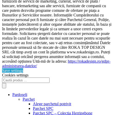
furnizorii de servicii de marketing, curierat, servicii de plată /
bancare, telemarketing sau alte servicii, furnizate de companii cu
care putem dezvolta programe comune de ofertare pe piața a
Bunurilor și Serviciilor noastre. Informațiile Cumpărătorului cu
caracter personal pot fi furnizate și către Parchetul General, Poliție,
instanțele judecătoresti și altor organe abilitate ale statului, în baza și
în limitele prevederilor legale și ca urmare a unor cereri expres
formulate. Solicitarea ștergerii datelor cu caracter personal se poate
realiza în cazul în care datele nu mai sunt necesare pentru scopurile
pentru care au fost colectate, sau v-ați retras consimțământul Datele
personale urmează să fie stocate de către ROKA TOP DESIGN
SRL cât timp aveți un cont în platforma www.rokadesign.ro. Puteți
să solicitați oricând ștergerea anumitor informații sau a contului,
accesând opțiunea Uită-mă de la adresa:
https://rokadesign.ro/gdpr-
administrarea-datelor/
Save settings
Cookies settings
Products
search
Pardoseli
Parchet
Alege parchetul potrivit
Parchet SPC
Parchet SPC – Colectia Herringbone