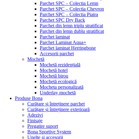
Parchet SPC – Colectia Lemn
Parchet SPC – Colectia Chevron
Parchet SPC – Colectia Piatra
Parchet SPC Dry Back
Parchet din lemn triplu stratificat
Parchet din lemn dublu stratificat
Parchet laminat
Parchet Laminat Aqua+
Parchet laminat Herringbone
Accesorii parchet
Mochetă
Mochetă rezidențială
Mochetă hotel
Mochetă birou
Mochetă ecologică
Mocheta personalizată
Underlay mochetă
Produse Bona
Curățare și întreținere parchet
Curățare și întreținere exterioară
Adezivi
Finisaje
Pregatire suport
Bona Sportive System
Unelte și accesorii