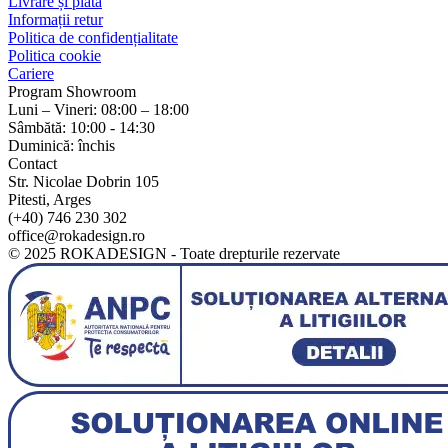
Livrare și plată
Informații retur
Politica de confidențialitate
Politica cookie
Cariere
Program Showroom
Luni – Vineri: 08:00 – 18:00
Sâmbătă: 10:00 - 14:30
Duminică: închis
Contact
Str. Nicolae Dobrin 105
Pitesti, Arges
(+40) 746 230 302
office@rokadesign.ro
© 2025 ROKADESIGN - Toate drepturile rezervate