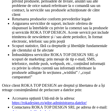
privind produsele, perioadele de livrare, anulări sau alte
probleme de orice natură referitoare la o comandă sau un
contract, la serviciile sau produsele achiziționate de către
client
Returnarea produselor conform prevederilor legale
Asigurarea serviciilor de suport, inclusiv oferirea de
răspunsuri la întrebările cu privire la comenzi sau la produsele
și serviciile ROKA TOP DESIGN. Aceste servicii pot include
trimiterea de newslettere și / sau alerte periodice, în format
electronic, telefonic sau prin poștă
Scopuri statistice, fără ca drepturile și libertățile fundamentale
ale clientului să fie afectate
Îmbunătățirea serviciilor ROKA TOP DESIGN SRL și
scopuri de marketing: prin mesaje de tip e-mail, SMS,
telefonice, mobile push, webpush, etc., conținând informații
cu privire la oferta curentă sau informații referitoare la
produsele adăugate în secțiunea „wishlist” / „coșul
cumparaturi”
Orice client ROKA TOP DESIGN are dreptul și libertatea de a își
retrage consimțământul de prelucrare a datelor prin:
Accesarea opțiunii Uită-mă de la adresa:
https://rokadesign.ro/gdpr-administrarea-datelor/
Contactarea ROKA TOP DESIGN SRL pe adresa de e-mail: