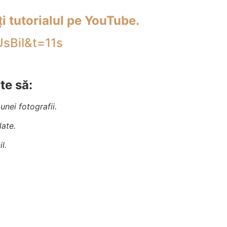
ți tutorialul pe YouTube.
sBiI&t=11s
te să:
unei fotografii.
late.
l.