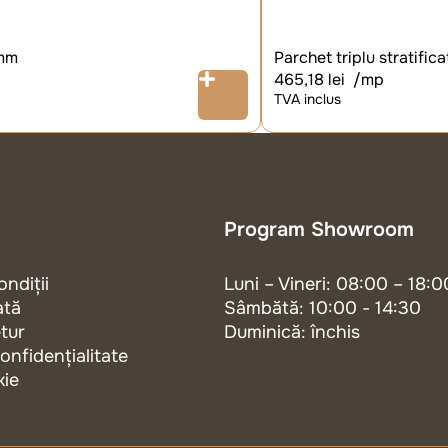
 mm
Parchet triplu stratifi
465,18
lei
/mp
TVA inclus
Program Showroom
ondiții
Luni – Vineri: 08:00 – 18:0
ată
Sâmbătă: 10:00 - 14:30
etur
Duminică: închis
confidențialitate
kie