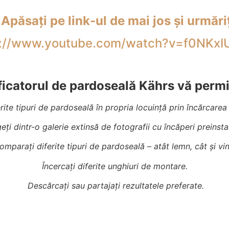
Apăsați pe link-ul de mai jos și urmări
ps://www.youtube.com/watch?v=f0NKxIU
ficatorul de pardoseală Kährs vă permi
erite tipuri de pardoseală în propria locuință prin încărcarea 
eți dintr-o galerie extinsă de fotografii cu încăperi preinsta
omparați diferite tipuri de pardoseală – atât lemn, cât și vini
Încercați diferite unghiuri de montare.
Descărcați sau partajați rezultatele preferate.