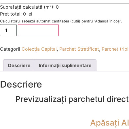
Suprafață calculată (m²):
0
Preț total:
0 lei
Calculatorul setează automat cantitatea (cutii) pentru “Adaugă în coș”.
Adaugă în coș
Categorii
Colecția Capital
,
Parchet Stratificat
,
Parchet tripl
Descriere
Informații suplimentare
Descriere
Previzualizați parchetul direc
Apăsați AI