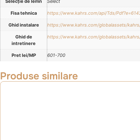
Selecție de lemn
Select
Fisa tehnica
https://www.kahrs.com/api/Tds/Pdf?e=
Ghid instalare
https://www.kahrs.com/globalassets/kahrs/
Ghid de
https://www.kahrs.com/globalassets/kahr
intretinere
Pret lei/MP
601-700
Produse similare