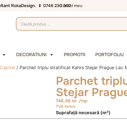
sultant RokaDesign.
📱 0746 230 302
Contul meu
DECORATIUNI
PROMOTII
PORTOFOLIU
Capital
/ Parchet triplu stratificat Kahrs Stejar Prague Lac 
Parchet triplu
Stejar Pragu
748,46
lei
/mp
TVA inclus
Suprafață necesară (m²)