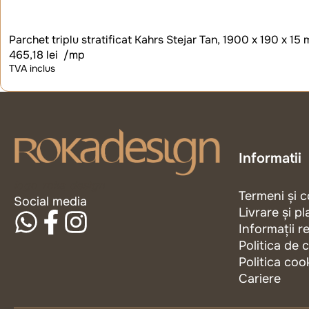
Parchet triplu stratificat Kahrs Stejar Tan, 1900 x 190 x 15
465,18
lei
/mp
TVA inclus
Informatii
logo_roka_design
Termeni și c
Social media
Livrare și pl
Informații r
Politica de 
Politica coo
Cariere