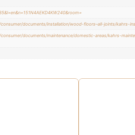
61435&l=en&n=151N4AEKD4KW240&room=
consumer/documents/installation/wood-floors–all-joints/kahrs-in
s/consumer/documents/maintenance/domestic-areas/kahrs-mainte