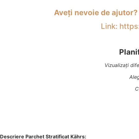
Aveți nevoie de ajutor? 
Link: htt
Plani
Vizualizați dif
Aleg
C
Descriere Parchet Stratificat Kährs: