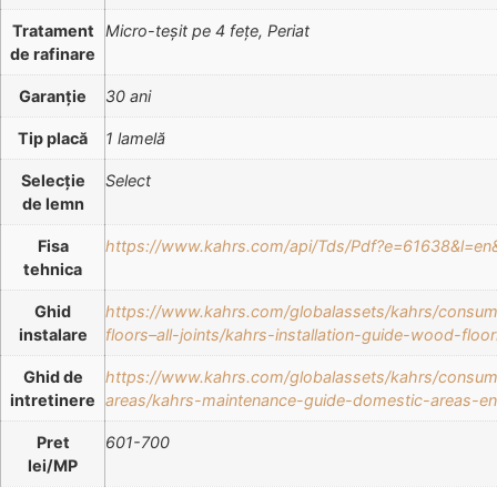
Tratament
Micro-teșit pe 4 fețe, Periat
de rafinare
Garanție
30 ani
Tip placă
1 lamelă
Selecție
Select
de lemn
Fisa
https://www.kahrs.com/api/Tds/Pdf?e=61638&l
tehnica
Ghid
https://www.kahrs.com/globalassets/kahrs/consum
instalare
floors–all-joints/kahrs-installation-guide-wood-fl
Ghid de
https://www.kahrs.com/globalassets/kahrs/consu
intretinere
areas/kahrs-maintenance-guide-domestic-areas-en
Pret
601-700
lei/MP