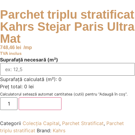
Parchet triplu stratificat
Kahrs Stejar Paris Ultra
Mat
748,46
lei
/mp
TVA inclus
Suprafață necesară (m²)
Suprafață calculată (m²):
0
Preț total:
0 lei
Calculatorul setează automat cantitatea (cutii) pentru “Adaugă în coș”.
Adaugă în coș
Categorii
Colecția Capital
,
Parchet Stratificat
,
Parchet
triplu stratificat
Brand:
Kahrs