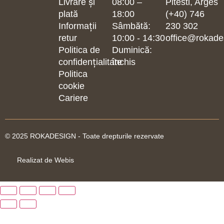
Livrare și
08:00 –
Pitesti, Arges
plată
18:00
(+40) 746
Informații
Sâmbătă:
230 302
retur
10:00 - 14:30
office@rokade
Politica de
Duminică:
confidențialitate
închis
Politica
cookie
Cariere
© 2025 ROKADESIGN - Toate drepturile rezervate
Realizat de Webis