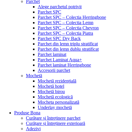
Parchet
Alege parchetul potrivit
Parchet SPC
Parchet SPC – Colectia Herringbone
Parchet SPC – Colectia Lemn
Parchet SPC – Colectia Chevron
Parchet SPC – Colectia Piatra
Parchet SPC Dry Back
Parchet din lemn triplu stratificat
Parchet din lemn dublu stratificat
Parchet laminat
Parchet Laminat Aqua+
Parchet laminat Herringbone
Accesorii parchet
Mochetă
Mochetă rezidențială
Mochetă hotel
Mochetă birou
Mochetă ecologică
Mocheta personalizată
Underlay mochetă
Produse Bona
Curățare și întreținere parchet
Curățare și întreținere exterioară
Adezivi