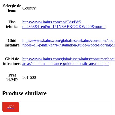
Selecție de
Country
lemn
Fisa
https://www.kahrs.com/api/Tds/Pdf?
tehnica
e=2368&l=en&n=151N8AEKGGKW220&room=
Ghid
https://www.kahrs.com/globalassets/kahrs/consumer/docu
instalare
floors–all-joints/kahrs-installation-guide-wood-flooring-
Ghid de
https://www.kahrs.com/globalassets/kahrs/consumer/doc
intretinere
areas/kahrs-maintenance-guide-domestic-areas-en.pdf
Pret
501-600
lei/MP
Produse similare
-6%