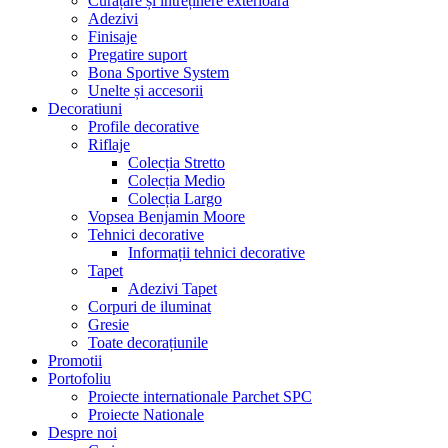
Curățare și întreținere exterioară
Adezivi
Finisaje
Pregatire suport
Bona Sportive System
Unelte și accesorii
Decoratiuni
Profile decorative
Riflaje
Colecția Stretto
Colecția Medio
Colecția Largo
Vopsea Benjamin Moore
Tehnici decorative
Informații tehnici decorative
Tapet
Adezivi Tapet
Corpuri de iluminat
Gresie
Toate decorațiunile
Promotii
Portofoliu
Proiecte internationale Parchet SPC
Proiecte Nationale
Despre noi