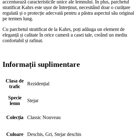
accentuează caracteristicile unice ale lemnului. În plus, parchetul
stratificat Kahrs este ușor de întreținut, necesitând doar o curățare
regulată și o protecție adecvată pentru a păstra aspectul său original
pe termen lung.
Cu parchetul stratificat de la Kahrs, poți adăuga un element de
eleganță și calitate în orice cameră a casei tale, creând un mediu
confortabil și rafinat.
Informații suplimentare
Clasa de
Rezidențial
trafic
Specie
Stejar
lemn
Colecția
Classic Nouveau
Culoare
Deschis, Gri, Stejar deschis