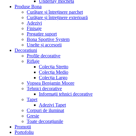
Underlay mochetă
Produse Bona
Curățare și întreținere parchet
Curățare și întreținere exterioară
Adezivi
Finisaje
Pregatire suport
Bona Sportive System
Unelte și accesorii
Decoratiuni
Profile decorative
Riflaje
Colecția Stretto
Colecția Medio
Colecția Largo
Vopsea Benjamin Moore
Tehnici decorative
Informații tehnici decorative
Tapet
Adezivi Tapet
Corpuri de iluminat
Gresie
Toate decorațiunile
Promotii
Portofoliu