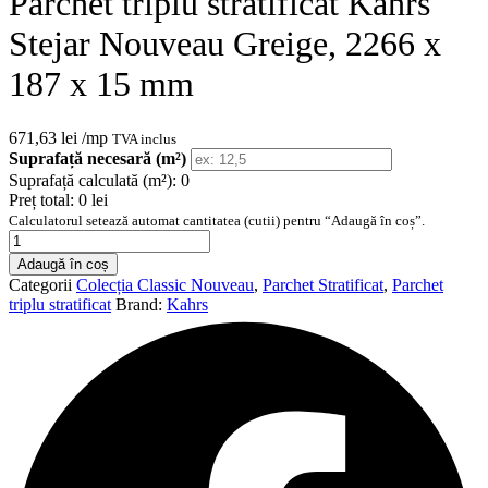
Parchet triplu stratificat Kahrs
Stejar Nouveau Greige, 2266 x
187 x 15 mm
671,63
lei
/mp
TVA inclus
Suprafață necesară (m²)
Suprafață calculată (m²):
0
Preț total:
0 lei
Calculatorul setează automat cantitatea (cutii) pentru “Adaugă în coș”.
Cantitate
Parchet
Adaugă în coș
triplu
Categorii
Colecția Classic Nouveau
,
Parchet Stratificat
,
Parchet
stratificat
triplu stratificat
Brand:
Kahrs
Kahrs
Stejar
Nouveau
Greige,
2266
x
187
x
15