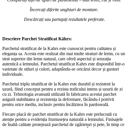
Încercați diferite unghiuri de montare.
Descărcați sau partajați rezultatele preferate.
Descriere Parchet Stratificat Kährs:
Parchetul stratificat de la Kahrs este cunoscut pentru calitatea și
eleganța sa. Acesta este realizat din mai multe straturi de lemn, cu un
strat superior din lemn natural, care oferă aspectul și senzația
autentică a lemnului. Parchetul stratificat Kahrs este disponibil într-o
varietate de stiluri și culori, adaptându-se oricărui decor și gusturi
individuale.
Parchetul triplu stratificat de la Kahrs este durabil și rezistent la
uzură, fiind conceput pentru a rezista traficului intens și uzurii de zi
cu zi. Tehnologia avansată utilizată în fabricarea acestui parchet
asigură stabilitatea și rezistența la deformare, făcându-l potrivit
pentru orice mediu, inclusiv pentru încălzirea în pardoseală.
Fiecare placă de parchet stratificat de la Kahrs este prelucrată cu
atenție pentru a evidenția frumusețea naturală a lemnului. Finisajele
de înaltă calitate protejează parchetul de zgârieturi și pete, în timp ce