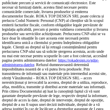
publicitate precum și servicii de comunicații electronice. Este
necesar să furnizați datele, acestea fiind necesare pentru
comunicările comerciale, livrarea produselor și emiterea
documentelor fiscale. ROKA TOP DESIGN SRL poate colecta și
prelucra Codul Numeric Personal (CNP) al clienților săi în scopul
emiterii facturilor fiscale, conform obligațiilor legale prevăzute de
legislația aplicabilă, precum și pentru validarea comenzilor și livrarea
produselor sau serviciilor achiziționate. Prelucrarea CNP-ului se va
face doar în situațiile în care aceasta este necesară pentru
identificarea unică a clientului și pentru îndeplinirea obligațiilor
legale. Clienții au dreptul să își retragă consimțământul pentru
prelucrarea CNP-ului sau să solicite ștergerea acestuia, acolo unde
nu mai este necesar pentru scopurile în care a fost colectat, accesând
pagina pentru administrarea datelor:
https://rokadesign.ro/gdpr-
administrarea-datelor
. Refuzul dumneavoastră determină
imposibilitatea noastră de a vă putea livra produsele. Prin
transmiterea de informații sau materiale prin intermediul acestui site,
oferiți Vânzătorului – ROKA TOP DESIGN SRL – acces
nerestricționat și irevocabil la acestea, dreptul de a utiliza, reproduce,
afișa, modifica, transmite și distribui aceste materiale sau informații.
Prin citirea Documentului ați luat la cunoștință faptul că vă sunt
garantate drepturile prevăzute de lege, respectiv dreptul la informare,
dreptul de acces la date, dreptul de intervenție, dreptul de opoziție,
dreptul de a nu fi supus unei decizii individuale, dreptul de a vă
adresa justiției în caz de încălcare a drepturilor garantate de Legea