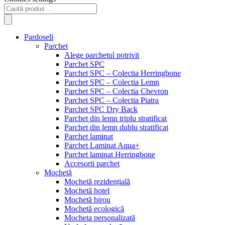
Products
search
Pardoseli
Parchet
Alege parchetul potrivit
Parchet SPC
Parchet SPC – Colectia Herringbone
Parchet SPC – Colectia Lemn
Parchet SPC – Colectia Chevron
Parchet SPC – Colectia Piatra
Parchet SPC Dry Back
Parchet din lemn triplu stratificat
Parchet din lemn dublu stratificat
Parchet laminat
Parchet Laminat Aqua+
Parchet laminat Herringbone
Accesorii parchet
Mochetă
Mochetă rezidențială
Mochetă hotel
Mochetă birou
Mochetă ecologică
Mocheta personalizată