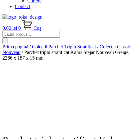
Cariere
Contact
0,00
lei
0
Coș
Products
search
Prima pagină
/
Colectii Parchet Triplu Stratificat
/
Colecția Classic
Nouveau
/ Parchet triplu stratificat Kahrs Stejar Nouveau Greige,
2266 x 187 x 15 mm