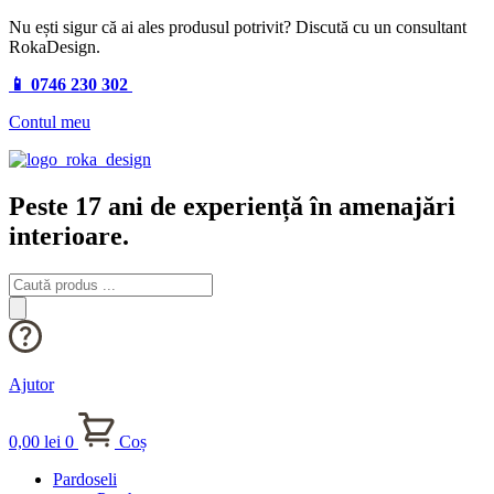
Nu ești sigur că ai ales produsul potrivit? Discută cu un consultant
RokaDesign.
📱 0746 230 302
Contul meu
Peste 17 ani de experiență în amenajări
interioare.
Products
search
Ajutor
0,00
lei
0
Coș
Pardoseli