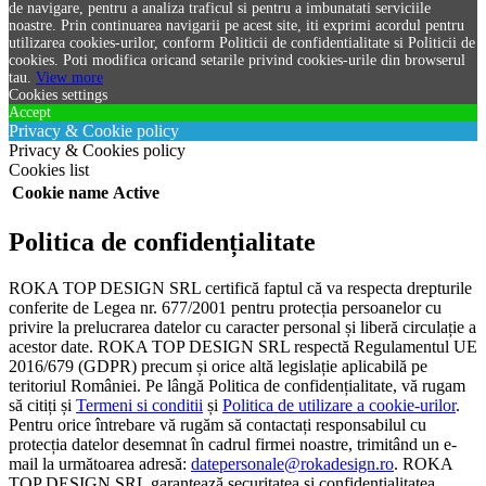
de navigare, pentru a analiza traficul si pentru a imbunatati serviciile
noastre. Prin continuarea navigarii pe acest site, iti exprimi acordul pentru
utilizarea cookies-urilor, conform Politicii de confidentialitate si Politicii de
cookies. Poti modifica oricand setarile privind cookies-urile din browserul
tau.
View more
Cookies settings
Accept
Privacy & Cookie policy
Privacy & Cookies policy
Cookies list
Cookie name
Active
Politica de confidențialitate
ROKA TOP DESIGN SRL certifică faptul că va respecta drepturile
conferite de Legea nr. 677/2001 pentru protecția persoanelor cu
privire la prelucrarea datelor cu caracter personal și liberă circulație a
acestor date. ROKA TOP DESIGN SRL respectă Regulamentul UE
2016/679 (GDPR) precum și orice altă legislație aplicabilă pe
teritoriul României. Pe lângă Politica de confidențialitate, vă rugam
să citiți și
Termeni si conditii
și
Politica de utilizare a cookie-urilor
.
Pentru orice întrebare vă rugăm să contactați responsabilul cu
protecția datelor desemnat în cadrul firmei noastre, trimitând un e-
mail la următoarea adresă:
datepersonale@rokadesign.ro
. ROKA
TOP DESIGN SRL garantează securitatea și confidențialitatea