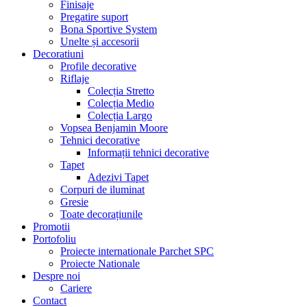
Finisaje
Pregatire suport
Bona Sportive System
Unelte și accesorii
Decoratiuni
Profile decorative
Riflaje
Colecția Stretto
Colecția Medio
Colecția Largo
Vopsea Benjamin Moore
Tehnici decorative
Informații tehnici decorative
Tapet
Adezivi Tapet
Corpuri de iluminat
Gresie
Toate decorațiunile
Promotii
Portofoliu
Proiecte internationale Parchet SPC
Proiecte Nationale
Despre noi
Cariere
Contact