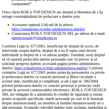
cumparaturi”
Orice client ROKA TOP DESIGN are dreptul și libertatea de a își
retrage consimțământul de prelucrare a datelor prin:
Accesarea opțiunii Uită-mă de la adresa:
https://rokadesign.ro/gdpr-administrarea-datelor/
Contactarea ROKA TOP DESIGN SRL pe adresa de e-mail:
datepersonale@rokadesign.ro
Conform Legii nr. 677/2001, beneficiați de dreptul de acces, de
intervenție asupra datelor, dreptul de a nu fi supus unei decizii
individuale și dreptul de a vă adresa justiției. Totodată, aveți dreptul
să vă opuneți prelucrării datelor personale care vă privesc și să
solicitați ștergerea datelor, accesand pagina pentru administrarea
datelor:
https://rokadesign.ro/gdpr-administrarea-datelor/
Conform
cerințelor Legii nr. 677/2001 pentru protecția persoanelor cu privire
la prelucrarea datelor cu caracter personal și libera circulație a
acestor date, modificată și completată, și ale Legii nr. 506/2004
privind prelucrarea datelor cu caracter personal și protecția vieții
private în sectorul comunicațiilor electronice, ROKA TOP DESIGN
SRL are obligația de a administra în condiții de siguranță și numai
pentru scopurile specificate, datele personale pe care ni le furnizați
despre dumneavoastră, un membru al familiei dumneavoastră ori o
altă persoană. Scopurile colectării datelor sunt: reclama, marketing și