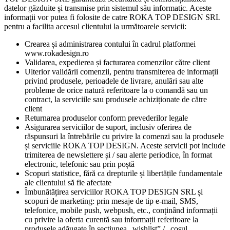
datelor găzduite și transmise prin sistemul său informatic. Aceste
informații vor putea fi folosite de catre ROKA TOP DESIGN SRL
pentru a facilita accesul clientului la următoarele servicii:
Crearea și administrarea contului în cadrul platformei
www.rokadesign.ro
Validarea, expedierea și facturarea comenzilor către client
Ulterior validării comenzii, pentru transmiterea de informații
privind produsele, perioadele de livrare, anulări sau alte
probleme de orice natură referitoare la o comandă sau un
contract, la serviciile sau produsele achiziționate de către
client
Returnarea produselor conform prevederilor legale
Asigurarea serviciilor de suport, inclusiv oferirea de
răspunsuri la întrebările cu privire la comenzi sau la produsele
și serviciile ROKA TOP DESIGN. Aceste servicii pot include
trimiterea de newslettere și / sau alerte periodice, în format
electronic, telefonic sau prin poștă
Scopuri statistice, fără ca drepturile și libertățile fundamentale
ale clientului să fie afectate
Îmbunătățirea serviciilor ROKA TOP DESIGN SRL și
scopuri de marketing: prin mesaje de tip e-mail, SMS,
telefonice, mobile push, webpush, etc., conținând informații
cu privire la oferta curentă sau informații referitoare la
produsele adăugate în secțiunea „wishlist” / „coșul