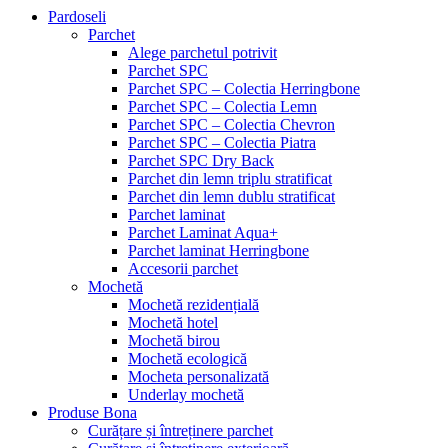
Pardoseli
Parchet
Alege parchetul potrivit
Parchet SPC
Parchet SPC – Colectia Herringbone
Parchet SPC – Colectia Lemn
Parchet SPC – Colectia Chevron
Parchet SPC – Colectia Piatra
Parchet SPC Dry Back
Parchet din lemn triplu stratificat
Parchet din lemn dublu stratificat
Parchet laminat
Parchet Laminat Aqua+
Parchet laminat Herringbone
Accesorii parchet
Mochetă
Mochetă rezidențială
Mochetă hotel
Mochetă birou
Mochetă ecologică
Mocheta personalizată
Underlay mochetă
Produse Bona
Curățare și întreținere parchet