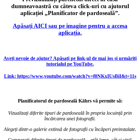
dumneavoastră cu câteva click-uri cu ajutorul
aplicației „Planificator de pardoseală”.
Apăsați AICI sau pe imagine pentru a accesa
aplicația.
Aveți nevoie de ajutor? Apăsați pe link-ul de mai jos și urmăriți
tutorialul pe YouTube.
Link: https://www.youtube.com/watch?v=f0NKxIUsBiI&t=11s
Planificatorul de pardoseală Kährs vă permite să:
Vizualizați diferite tipuri de pardoseală în propria locuință prin
încărcarea unei fotografii.
Alegeți dintr-o galerie extinsă de fotografii cu încăperi preinstalate.
Comparați diferite tipuri de pardoseală – atât lemn, cât și vinil.