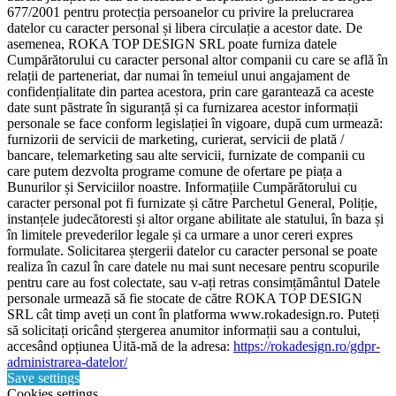
677/2001 pentru protecția persoanelor cu privire la prelucrarea
datelor cu caracter personal și libera circulație a acestor date. De
asemenea, ROKA TOP DESIGN SRL poate furniza datele
Cumpărătorului cu caracter personal altor companii cu care se află în
relații de parteneriat, dar numai în temeiul unui angajament de
confidențialitate din partea acestora, prin care garantează ca aceste
date sunt păstrate în siguranță și ca furnizarea acestor informații
personale se face conform legislației în vigoare, după cum urmează:
furnizorii de servicii de marketing, curierat, servicii de plată /
bancare, telemarketing sau alte servicii, furnizate de companii cu
care putem dezvolta programe comune de ofertare pe piața a
Bunurilor și Serviciilor noastre. Informațiile Cumpărătorului cu
caracter personal pot fi furnizate și către Parchetul General, Poliție,
instanțele judecătoresti și altor organe abilitate ale statului, în baza și
în limitele prevederilor legale și ca urmare a unor cereri expres
formulate. Solicitarea ștergerii datelor cu caracter personal se poate
realiza în cazul în care datele nu mai sunt necesare pentru scopurile
pentru care au fost colectate, sau v-ați retras consimțământul Datele
personale urmează să fie stocate de către ROKA TOP DESIGN
SRL cât timp aveți un cont în platforma www.rokadesign.ro. Puteți
să solicitați oricând ștergerea anumitor informații sau a contului,
accesând opțiunea Uită-mă de la adresa:
https://rokadesign.ro/gdpr-
administrarea-datelor/
Save settings
Cookies settings