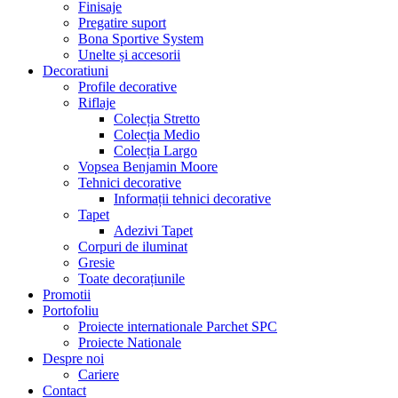
Finisaje
Pregatire suport
Bona Sportive System
Unelte și accesorii
Decoratiuni
Profile decorative
Riflaje
Colecția Stretto
Colecția Medio
Colecția Largo
Vopsea Benjamin Moore
Tehnici decorative
Informații tehnici decorative
Tapet
Adezivi Tapet
Corpuri de iluminat
Gresie
Toate decorațiunile
Promotii
Portofoliu
Proiecte internationale Parchet SPC
Proiecte Nationale
Despre noi
Cariere
Contact