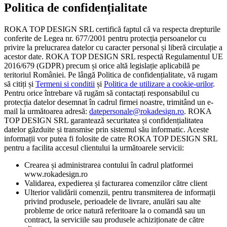
Politica de confidențialitate
ROKA TOP DESIGN SRL certifică faptul că va respecta drepturile
conferite de Legea nr. 677/2001 pentru protecția persoanelor cu
privire la prelucrarea datelor cu caracter personal și liberă circulație a
acestor date. ROKA TOP DESIGN SRL respectă Regulamentul UE
2016/679 (GDPR) precum și orice altă legislație aplicabilă pe
teritoriul României. Pe lângă Politica de confidențialitate, vă rugam
să citiți și
Termeni si conditii
și
Politica de utilizare a cookie-urilor
.
Pentru orice întrebare vă rugăm să contactați responsabilul cu
protecția datelor desemnat în cadrul firmei noastre, trimitând un e-
mail la următoarea adresă:
datepersonale@rokadesign.ro
. ROKA
TOP DESIGN SRL garantează securitatea și confidențialitatea
datelor găzduite și transmise prin sistemul său informatic. Aceste
informații vor putea fi folosite de catre ROKA TOP DESIGN SRL
pentru a facilita accesul clientului la următoarele servicii:
Crearea și administrarea contului în cadrul platformei
www.rokadesign.ro
Validarea, expedierea și facturarea comenzilor către client
Ulterior validării comenzii, pentru transmiterea de informații
privind produsele, perioadele de livrare, anulări sau alte
probleme de orice natură referitoare la o comandă sau un
contract, la serviciile sau produsele achiziționate de către