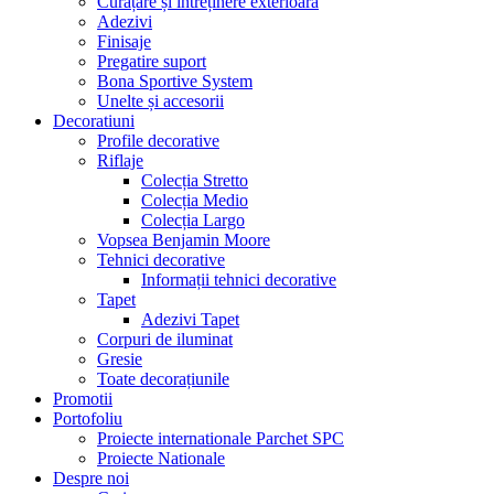
Curățare și întreținere exterioară
Adezivi
Finisaje
Pregatire suport
Bona Sportive System
Unelte și accesorii
Decoratiuni
Profile decorative
Riflaje
Colecția Stretto
Colecția Medio
Colecția Largo
Vopsea Benjamin Moore
Tehnici decorative
Informații tehnici decorative
Tapet
Adezivi Tapet
Corpuri de iluminat
Gresie
Toate decorațiunile
Promotii
Portofoliu
Proiecte internationale Parchet SPC
Proiecte Nationale
Despre noi