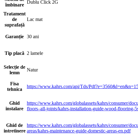
Dublu Click 2G
îmbinare
Tratament
de
Lac mat
suprafață
Garanție
30 ani
Tip placă
2 lamele
Selecție de
Natur
lemn
Fisa
https://www.kahrs.com/api/Tds/Pdf?e=3560&l=en
tehnica
Ghid
https://www.kahrs.com/globalassets/kahrs/consumer/docu
instalare
floors–all-joints/kahrs-installation-guide-wood-flooring-
Ghid de
https://www.kahrs.com/globalassets/kahrs/consumer/doc
intretinere
areas/kahrs-maintenance-guide-domestic-areas-en.pdf