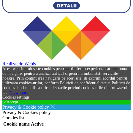
Realizat de Webis
Acest website foloseste cookies pentru a-ti oferi o experienta cat mai buna
de navigare, pentru a analiza traficul si pentru a imbunatati serviciile
noastre. Prin continuarea navigarii pe acest site, iti exprimi acordul pentru
utilizarea cookies-urilor, conform Politicii de confidentialitate si Politicii de
cookies. Poti modifica oricand setarile privind cookies-urile din browserul
tau.
View more
Cookies settings
Accept
Privacy & Cookie policy
Privacy & Cookies policy
Cookies list
Cookie name
Active