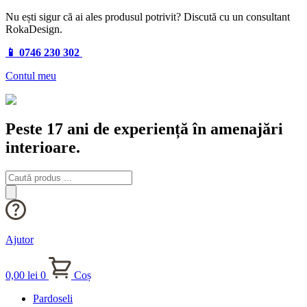
Nu ești sigur că ai ales produsul potrivit? Discută cu un consultant
RokaDesign.
📱 0746 230 302
Contul meu
Peste 17 ani de experiență în amenajări
interioare.
Products
search
Ajutor
0,00
lei
0
Coș
Pardoseli