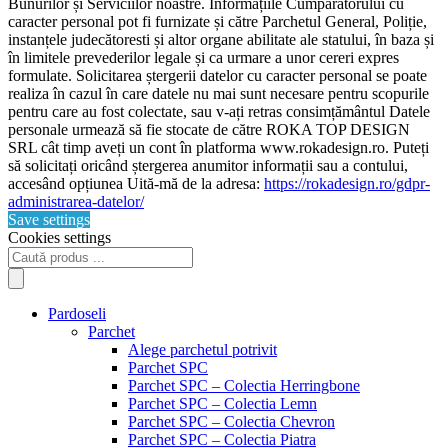
Bunurilor și Serviciilor noastre. Informațiile Cumpărătorului cu
caracter personal pot fi furnizate și către Parchetul General, Poliție,
instanțele judecătoresti și altor organe abilitate ale statului, în baza și
în limitele prevederilor legale și ca urmare a unor cereri expres
formulate. Solicitarea ștergerii datelor cu caracter personal se poate
realiza în cazul în care datele nu mai sunt necesare pentru scopurile
pentru care au fost colectate, sau v-ați retras consimțământul Datele
personale urmează să fie stocate de către ROKA TOP DESIGN
SRL cât timp aveți un cont în platforma www.rokadesign.ro. Puteți
să solicitați oricând ștergerea anumitor informații sau a contului,
accesând opțiunea Uită-mă de la adresa:
https://rokadesign.ro/gdpr-
administrarea-datelor/
Save settings
Cookies settings
Products
search
Pardoseli
Parchet
Alege parchetul potrivit
Parchet SPC
Parchet SPC – Colectia Herringbone
Parchet SPC – Colectia Lemn
Parchet SPC – Colectia Chevron
Parchet SPC – Colectia Piatra