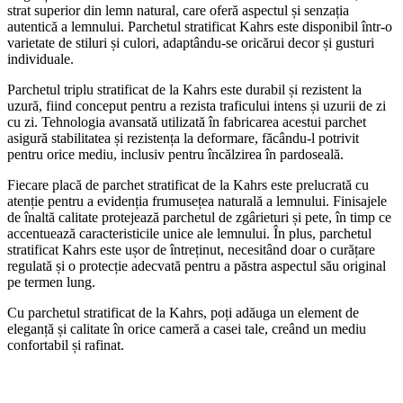
strat superior din lemn natural, care oferă aspectul și senzația
autentică a lemnului. Parchetul stratificat Kahrs este disponibil într-o
varietate de stiluri și culori, adaptându-se oricărui decor și gusturi
individuale.
Parchetul triplu stratificat de la Kahrs este durabil și rezistent la
uzură, fiind conceput pentru a rezista traficului intens și uzurii de zi
cu zi. Tehnologia avansată utilizată în fabricarea acestui parchet
asigură stabilitatea și rezistența la deformare, făcându-l potrivit
pentru orice mediu, inclusiv pentru încălzirea în pardoseală.
Fiecare placă de parchet stratificat de la Kahrs este prelucrată cu
atenție pentru a evidenția frumusețea naturală a lemnului. Finisajele
de înaltă calitate protejează parchetul de zgârieturi și pete, în timp ce
accentuează caracteristicile unice ale lemnului. În plus, parchetul
stratificat Kahrs este ușor de întreținut, necesitând doar o curățare
regulată și o protecție adecvată pentru a păstra aspectul său original
pe termen lung.
Cu parchetul stratificat de la Kahrs, poți adăuga un element de
eleganță și calitate în orice cameră a casei tale, creând un mediu
confortabil și rafinat.