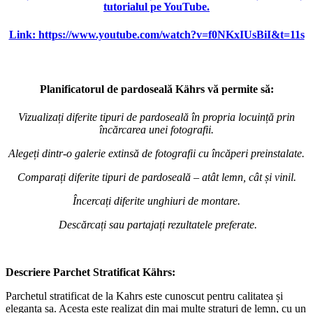
tutorialul pe YouTube.
Link: https://www.youtube.com/watch?v=f0NKxIUsBiI&t=11s
Planificatorul de pardoseală Kährs vă permite să:
Vizualizați diferite tipuri de pardoseală în propria locuință prin
încărcarea unei fotografii.
Alegeți dintr-o galerie extinsă de fotografii cu încăperi preinstalate.
Comparați diferite tipuri de pardoseală – atât lemn, cât și vinil.
Încercați diferite unghiuri de montare.
Descărcați sau partajați rezultatele preferate.
Descriere Parchet Stratificat Kährs:
Parchetul stratificat de la Kahrs este cunoscut pentru calitatea și
eleganța sa. Acesta este realizat din mai multe straturi de lemn, cu un