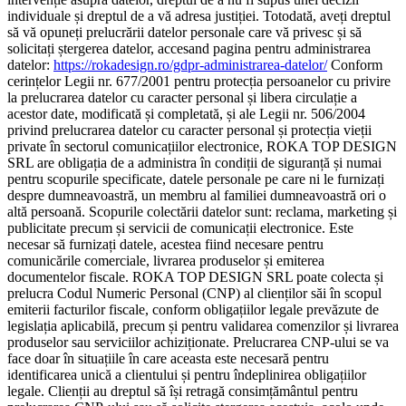
individuale și dreptul de a vă adresa justiției. Totodată, aveți dreptul
să vă opuneți prelucrării datelor personale care vă privesc și să
solicitați ștergerea datelor, accesand pagina pentru administrarea
datelor:
https://rokadesign.ro/gdpr-administrarea-datelor/
Conform
cerințelor Legii nr. 677/2001 pentru protecția persoanelor cu privire
la prelucrarea datelor cu caracter personal și libera circulație a
acestor date, modificată și completată, și ale Legii nr. 506/2004
privind prelucrarea datelor cu caracter personal și protecția vieții
private în sectorul comunicațiilor electronice, ROKA TOP DESIGN
SRL are obligația de a administra în condiții de siguranță și numai
pentru scopurile specificate, datele personale pe care ni le furnizați
despre dumneavoastră, un membru al familiei dumneavoastră ori o
altă persoană. Scopurile colectării datelor sunt: reclama, marketing și
publicitate precum și servicii de comunicații electronice. Este
necesar să furnizați datele, acestea fiind necesare pentru
comunicările comerciale, livrarea produselor și emiterea
documentelor fiscale. ROKA TOP DESIGN SRL poate colecta și
prelucra Codul Numeric Personal (CNP) al clienților săi în scopul
emiterii facturilor fiscale, conform obligațiilor legale prevăzute de
legislația aplicabilă, precum și pentru validarea comenzilor și livrarea
produselor sau serviciilor achiziționate. Prelucrarea CNP-ului se va
face doar în situațiile în care aceasta este necesară pentru
identificarea unică a clientului și pentru îndeplinirea obligațiilor
legale. Clienții au dreptul să își retragă consimțământul pentru