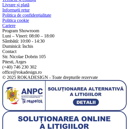
Livrare și plată
Informații retur
Politica de confidențialitate
Politica cookie
Cariere
Program Showroom
Luni – Vineri: 08:00 – 18:00
Sâmbătă: 10:00 - 14:30
Duminică: închis
Contact
Str. Nicolae Dobrin 105
Pitesti, Arges
(+40) 746 230 302
office@rokadesign.ro
© 2025 ROKADESIGN - Toate drepturile rezervate