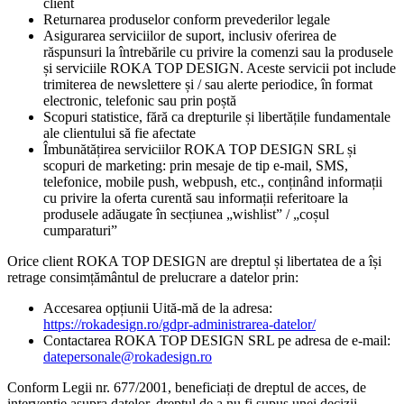
client
Returnarea produselor conform prevederilor legale
Asigurarea serviciilor de suport, inclusiv oferirea de
răspunsuri la întrebările cu privire la comenzi sau la produsele
și serviciile ROKA TOP DESIGN. Aceste servicii pot include
trimiterea de newslettere și / sau alerte periodice, în format
electronic, telefonic sau prin poștă
Scopuri statistice, fără ca drepturile și libertățile fundamentale
ale clientului să fie afectate
Îmbunătățirea serviciilor ROKA TOP DESIGN SRL și
scopuri de marketing: prin mesaje de tip e-mail, SMS,
telefonice, mobile push, webpush, etc., conținând informații
cu privire la oferta curentă sau informații referitoare la
produsele adăugate în secțiunea „wishlist” / „coșul
cumparaturi”
Orice client ROKA TOP DESIGN are dreptul și libertatea de a își
retrage consimțământul de prelucrare a datelor prin:
Accesarea opțiunii Uită-mă de la adresa:
https://rokadesign.ro/gdpr-administrarea-datelor/
Contactarea ROKA TOP DESIGN SRL pe adresa de e-mail:
datepersonale@rokadesign.ro
Conform Legii nr. 677/2001, beneficiați de dreptul de acces, de
intervenție asupra datelor, dreptul de a nu fi supus unei decizii