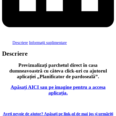
Descriere
Informații suplimentare
Descriere
Previzualizați parchetul direct în casa
dumneavoastră cu câteva click-uri cu ajutorul
aplicației „Planificator de pardoseală”.
Apăsați AICI sau pe imagine pentru a accesa
aplicația.
Aveți nevoie de ajutor? Apăsați pe link-ul de mai jos și urmăriți