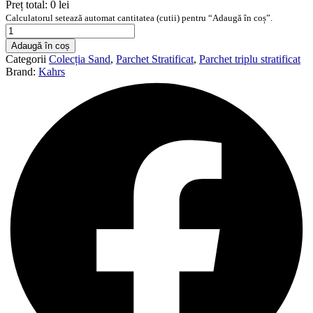
Preț total:
0 lei
Calculatorul setează automat cantitatea (cutii) pentru “Adaugă în coș”.
Cantitate
Parchet
Adaugă în coș
triplu
Categorii
Colecția Sand
,
Parchet Stratificat
,
Parchet triplu stratificat
stratificat
Brand:
Kahrs
Kahrs
Stejar
Menton,
2423
x
200
x
15
mm