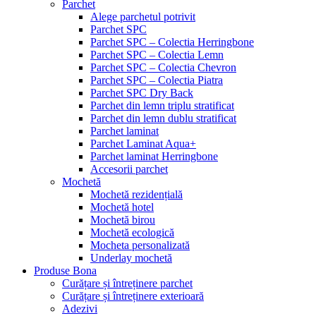
Parchet
Alege parchetul potrivit
Parchet SPC
Parchet SPC – Colectia Herringbone
Parchet SPC – Colectia Lemn
Parchet SPC – Colectia Chevron
Parchet SPC – Colectia Piatra
Parchet SPC Dry Back
Parchet din lemn triplu stratificat
Parchet din lemn dublu stratificat
Parchet laminat
Parchet Laminat Aqua+
Parchet laminat Herringbone
Accesorii parchet
Mochetă
Mochetă rezidențială
Mochetă hotel
Mochetă birou
Mochetă ecologică
Mocheta personalizată
Underlay mochetă
Produse Bona
Curățare și întreținere parchet
Curățare și întreținere exterioară
Adezivi