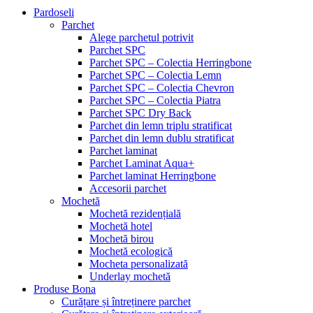
Pardoseli
Parchet
Alege parchetul potrivit
Parchet SPC
Parchet SPC – Colectia Herringbone
Parchet SPC – Colectia Lemn
Parchet SPC – Colectia Chevron
Parchet SPC – Colectia Piatra
Parchet SPC Dry Back
Parchet din lemn triplu stratificat
Parchet din lemn dublu stratificat
Parchet laminat
Parchet Laminat Aqua+
Parchet laminat Herringbone
Accesorii parchet
Mochetă
Mochetă rezidențială
Mochetă hotel
Mochetă birou
Mochetă ecologică
Mocheta personalizată
Underlay mochetă
Produse Bona
Curățare și întreținere parchet