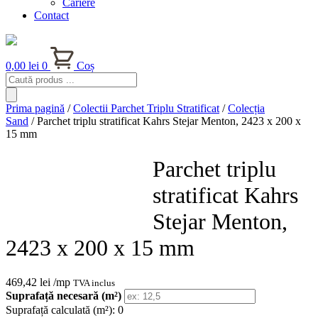
Cariere
Contact
0,00
lei
0
Coș
Products
search
Prima pagină
/
Colectii Parchet Triplu Stratificat
/
Colecția
Sand
/ Parchet triplu stratificat Kahrs Stejar Menton, 2423 x 200 x
15 mm
Parchet triplu
stratificat Kahrs
Stejar Menton,
2423 x 200 x 15 mm
469,42
lei
/mp
TVA inclus
Suprafață necesară (m²)
Suprafață calculată (m²):
0