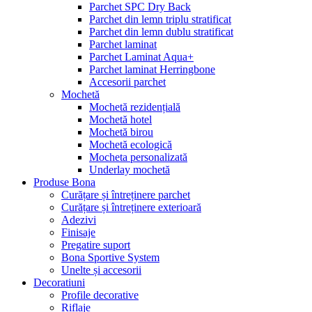
Parchet SPC Dry Back
Parchet din lemn triplu stratificat
Parchet din lemn dublu stratificat
Parchet laminat
Parchet Laminat Aqua+
Parchet laminat Herringbone
Accesorii parchet
Mochetă
Mochetă rezidențială
Mochetă hotel
Mochetă birou
Mochetă ecologică
Mocheta personalizată
Underlay mochetă
Produse Bona
Curățare și întreținere parchet
Curățare și întreținere exterioară
Adezivi
Finisaje
Pregatire suport
Bona Sportive System
Unelte și accesorii
Decoratiuni
Profile decorative
Riflaje