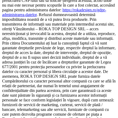
prelucrarea CNP-ului sau să solicite ștergerea acestuia, acolo unde
nu mai este necesar pentru scopurile în care a fost colectat, accesând
pagina pentru administrarea datelor:
https://rokadesign.ro/gdpr-
administrarea-datelor
. Refuzul dumneavoastră determină
imposibilitatea noastră de a vă putea livra produsele. Prin
transmiterea de informații sau materiale prin intermediul acestui site,
oferiți Vânzătorului – ROKA TOP DESIGN SRL – acces
nerestricționat și irevocabil la acestea, dreptul de a utiliza, reproduce,
afișa, modifica, transmite și distribui aceste materiale sau informații.
Prin citirea Documentului ați luat la cunoștință faptul că vă sunt
garantate drepturile prevăzute de lege, respectiv dreptul la informare,
dreptul de acces la date, dreptul de intervenție, dreptul de opoziție,
dreptul de a nu fi supus unei decizii individuale, dreptul de a vă
adresa justiției în caz de încălcare a drepturilor garantate de Legea
677/2001 pentru protecția persoanelor cu privire la prelucrarea
datelor cu caracter personal și libera circulație a acestor date. De
asemenea, ROKA TOP DESIGN SRL poate furniza datele
Cumpărătorului cu caracter personal altor companii cu care se află în
relații de parteneriat, dar numai în temeiul unui angajament de
confidențialitate din partea acestora, prin care garantează ca aceste
date sunt păstrate în siguranță și ca furnizarea acestor informații
personale se face conform legislației în vigoare, după cum urmează:
furnizorii de servicii de marketing, curierat, servicii de plată /
bancare, telemarketing sau alte servicii, furnizate de companii cu
care putem dezvolta programe comune de ofertare pe piața a