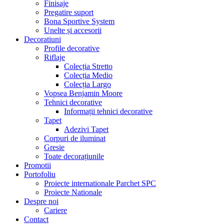
Finisaje
Pregatire suport
Bona Sportive System
Unelte și accesorii
Decoratiuni
Profile decorative
Riflaje
Colecția Stretto
Colecția Medio
Colecția Largo
Vopsea Benjamin Moore
Tehnici decorative
Informații tehnici decorative
Tapet
Adezivi Tapet
Corpuri de iluminat
Gresie
Toate decorațiunile
Promotii
Portofoliu
Proiecte internationale Parchet SPC
Proiecte Nationale
Despre noi
Cariere
Contact