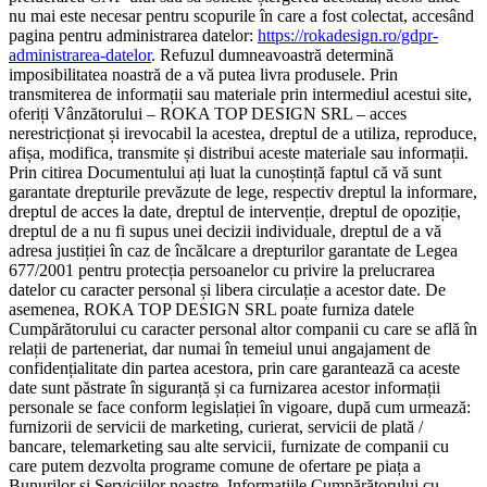
nu mai este necesar pentru scopurile în care a fost colectat, accesând
pagina pentru administrarea datelor:
https://rokadesign.ro/gdpr-
administrarea-datelor
. Refuzul dumneavoastră determină
imposibilitatea noastră de a vă putea livra produsele. Prin
transmiterea de informații sau materiale prin intermediul acestui site,
oferiți Vânzătorului – ROKA TOP DESIGN SRL – acces
nerestricționat și irevocabil la acestea, dreptul de a utiliza, reproduce,
afișa, modifica, transmite și distribui aceste materiale sau informații.
Prin citirea Documentului ați luat la cunoștință faptul că vă sunt
garantate drepturile prevăzute de lege, respectiv dreptul la informare,
dreptul de acces la date, dreptul de intervenție, dreptul de opoziție,
dreptul de a nu fi supus unei decizii individuale, dreptul de a vă
adresa justiției în caz de încălcare a drepturilor garantate de Legea
677/2001 pentru protecția persoanelor cu privire la prelucrarea
datelor cu caracter personal și libera circulație a acestor date. De
asemenea, ROKA TOP DESIGN SRL poate furniza datele
Cumpărătorului cu caracter personal altor companii cu care se află în
relații de parteneriat, dar numai în temeiul unui angajament de
confidențialitate din partea acestora, prin care garantează ca aceste
date sunt păstrate în siguranță și ca furnizarea acestor informații
personale se face conform legislației în vigoare, după cum urmează:
furnizorii de servicii de marketing, curierat, servicii de plată /
bancare, telemarketing sau alte servicii, furnizate de companii cu
care putem dezvolta programe comune de ofertare pe piața a
Bunurilor și Serviciilor noastre. Informațiile Cumpărătorului cu