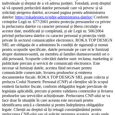
individuale și dreptul de a vă adresa justiției. Totodată, aveți dreptul
să vă opuneți prelucrării datelor personale care vă privesc și să
solicitați ștergerea datelor, accesand pagina pentru administrarea
datelor:
https://rokadesign.ro/gdpr-administrarea-datelor/
Conform
cerințelor Legii nr. 677/2001 pentru protecția persoanelor cu privire
la prelucrarea datelor cu caracter personal și libera circulație a
acestor date, modificată și completată, și ale Legii nr. 506/2004
privind prelucrarea datelor cu caracter personal și protecția vieții
private în sectorul comunicațiilor electronice, ROKA TOP DESIGN
SRL are obligația de a administra în condiții de siguranță și numai
pentru scopurile specificate, datele personale pe care ni le furnizați
despre dumneavoastră, un membru al familiei dumneavoastră ori o
altă persoană. Scopurile colectării datelor sunt: reclama, marketing și
publicitate precum și servicii de comunicații electronice. Este
necesar să furnizați datele, acestea fiind necesare pentru
comunicările comerciale, livrarea produselor și emiterea
documentelor fiscale. ROKA TOP DESIGN SRL poate colecta și
prelucra Codul Numeric Personal (CNP) al clienților săi în scopul
emiterii facturilor fiscale, conform obligațiilor legale prevăzute de
legislația aplicabilă, precum și pentru validarea comenzilor și livrarea
produselor sau serviciilor achiziționate. Prelucrarea CNP-ului se va
face doar în situațiile în care aceasta este necesară pentru
identificarea unică a clientului și pentru îndeplinirea obligațiilor
legale. Clienții au dreptul să își retragă consimțământul pentru
prelucrarea CNP-ului sau să solicite ștergerea acestuia, acolo unde