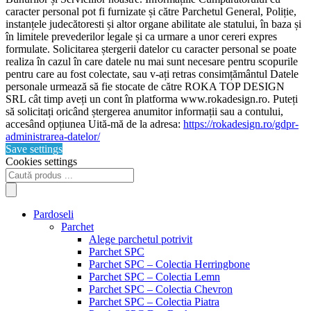
caracter personal pot fi furnizate și către Parchetul General, Poliție,
instanțele judecătoresti și altor organe abilitate ale statului, în baza și
în limitele prevederilor legale și ca urmare a unor cereri expres
formulate. Solicitarea ștergerii datelor cu caracter personal se poate
realiza în cazul în care datele nu mai sunt necesare pentru scopurile
pentru care au fost colectate, sau v-ați retras consimțământul Datele
personale urmează să fie stocate de către ROKA TOP DESIGN
SRL cât timp aveți un cont în platforma www.rokadesign.ro. Puteți
să solicitați oricând ștergerea anumitor informații sau a contului,
accesând opțiunea Uită-mă de la adresa:
https://rokadesign.ro/gdpr-
administrarea-datelor/
Save settings
Cookies settings
Products
search
Pardoseli
Parchet
Alege parchetul potrivit
Parchet SPC
Parchet SPC – Colectia Herringbone
Parchet SPC – Colectia Lemn
Parchet SPC – Colectia Chevron
Parchet SPC – Colectia Piatra