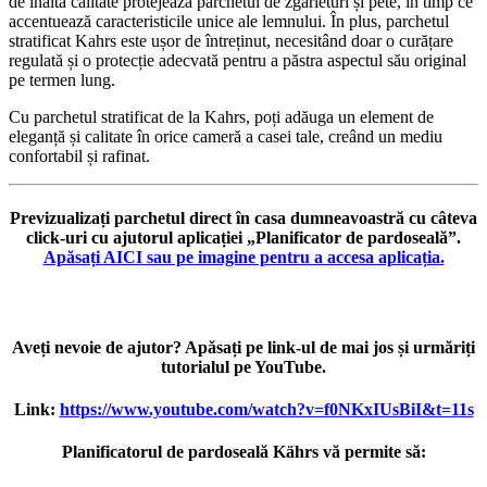
de înaltă calitate protejează parchetul de zgârieturi și pete, în timp ce
accentuează caracteristicile unice ale lemnului. În plus, parchetul
stratificat Kahrs este ușor de întreținut, necesitând doar o curățare
regulată și o protecție adecvată pentru a păstra aspectul său original
pe termen lung.
Cu parchetul stratificat de la Kahrs, poți adăuga un element de
eleganță și calitate în orice cameră a casei tale, creând un mediu
confortabil și rafinat.
Previzualizați parchetul direct în casa dumneavoastră cu câteva
click-uri cu ajutorul aplicației „Planificator de pardoseală”.
Apăsați AICI sau pe imagine pentru a accesa aplicația.
Aveți nevoie de ajutor? Apăsați pe link-ul de mai jos și urmăriți
tutorialul pe YouTube.
Link:
https://www.youtube.com/watch?v=f0NKxIUsBiI&t=11s
Planificatorul de pardoseală Kährs vă permite să: