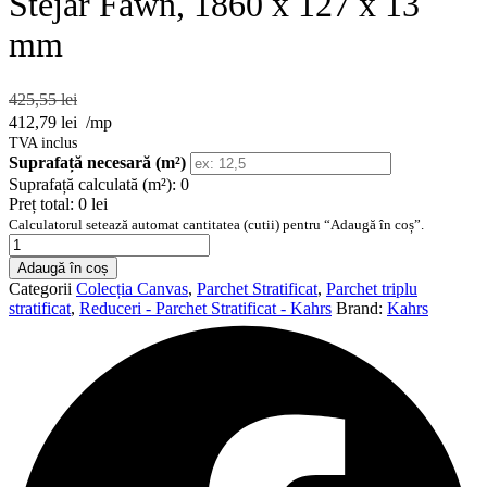
Stejar Fawn, 1860 x 127 x 13
mm
425,55
lei
412,79
lei
/mp
TVA inclus
Suprafață necesară (m²)
Suprafață calculată (m²):
0
Preț total:
0 lei
Calculatorul setează automat cantitatea (cutii) pentru “Adaugă în coș”.
Cantitate
Parchet
Adaugă în coș
triplu
Categorii
Colecția Canvas
,
Parchet Stratificat
,
Parchet triplu
stratificat
stratificat
,
Reduceri - Parchet Stratificat - Kahrs
Brand:
Kahrs
Kahrs
Stejar
Fawn,
1860
x
127
x
13
mm