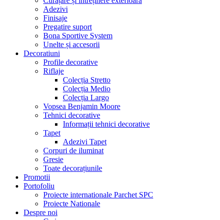
Curățare și întreținere exterioară
Adezivi
Finisaje
Pregatire suport
Bona Sportive System
Unelte și accesorii
Decoratiuni
Profile decorative
Riflaje
Colecția Stretto
Colecția Medio
Colecția Largo
Vopsea Benjamin Moore
Tehnici decorative
Informații tehnici decorative
Tapet
Adezivi Tapet
Corpuri de iluminat
Gresie
Toate decorațiunile
Promotii
Portofoliu
Proiecte internationale Parchet SPC
Proiecte Nationale
Despre noi