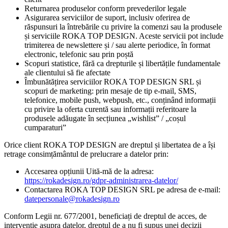
Returnarea produselor conform prevederilor legale
Asigurarea serviciilor de suport, inclusiv oferirea de
răspunsuri la întrebările cu privire la comenzi sau la produsele
și serviciile ROKA TOP DESIGN. Aceste servicii pot include
trimiterea de newslettere și / sau alerte periodice, în format
electronic, telefonic sau prin poștă
Scopuri statistice, fără ca drepturile și libertățile fundamentale
ale clientului să fie afectate
Îmbunătățirea serviciilor ROKA TOP DESIGN SRL și
scopuri de marketing: prin mesaje de tip e-mail, SMS,
telefonice, mobile push, webpush, etc., conținând informații
cu privire la oferta curentă sau informații referitoare la
produsele adăugate în secțiunea „wishlist” / „coșul
cumparaturi”
Orice client ROKA TOP DESIGN are dreptul și libertatea de a își
retrage consimțământul de prelucrare a datelor prin:
Accesarea opțiunii Uită-mă de la adresa:
https://rokadesign.ro/gdpr-administrarea-datelor/
Contactarea ROKA TOP DESIGN SRL pe adresa de e-mail:
datepersonale@rokadesign.ro
Conform Legii nr. 677/2001, beneficiați de dreptul de acces, de
intervenție asupra datelor, dreptul de a nu fi supus unei decizii