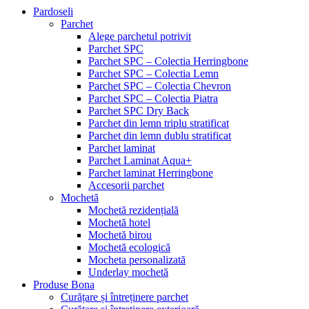
Pardoseli
Parchet
Alege parchetul potrivit
Parchet SPC
Parchet SPC – Colectia Herringbone
Parchet SPC – Colectia Lemn
Parchet SPC – Colectia Chevron
Parchet SPC – Colectia Piatra
Parchet SPC Dry Back
Parchet din lemn triplu stratificat
Parchet din lemn dublu stratificat
Parchet laminat
Parchet Laminat Aqua+
Parchet laminat Herringbone
Accesorii parchet
Mochetă
Mochetă rezidențială
Mochetă hotel
Mochetă birou
Mochetă ecologică
Mocheta personalizată
Underlay mochetă
Produse Bona
Curățare și întreținere parchet