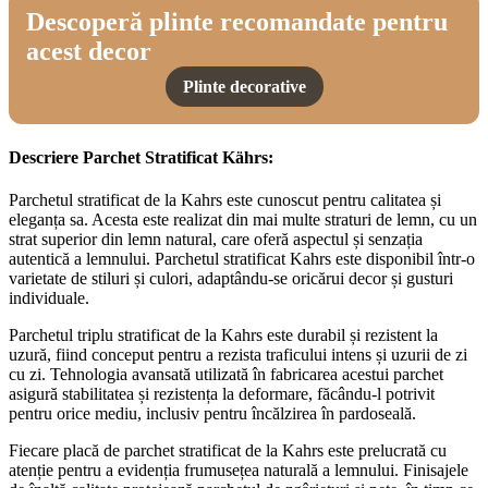
Descoperă plinte recomandate pentru
acest decor
Plinte decorative
Descriere Parchet Stratificat Kährs:
Parchetul stratificat de la Kahrs este cunoscut pentru calitatea și
eleganța sa. Acesta este realizat din mai multe straturi de lemn, cu un
strat superior din lemn natural, care oferă aspectul și senzația
autentică a lemnului. Parchetul stratificat Kahrs este disponibil într-o
varietate de stiluri și culori, adaptându-se oricărui decor și gusturi
individuale.
Parchetul triplu stratificat de la Kahrs este durabil și rezistent la
uzură, fiind conceput pentru a rezista traficului intens și uzurii de zi
cu zi. Tehnologia avansată utilizată în fabricarea acestui parchet
asigură stabilitatea și rezistența la deformare, făcându-l potrivit
pentru orice mediu, inclusiv pentru încălzirea în pardoseală.
Fiecare placă de parchet stratificat de la Kahrs este prelucrată cu
atenție pentru a evidenția frumusețea naturală a lemnului. Finisajele