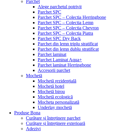
Parchet
Alege parchetul potrivit
Parchet SPC
Parchet SPC – Colectia Herringbone
Parchet SPC – Colectia Lemn
Parchet SPC – Colectia Chevron
Parchet SPC – Colectia Piatra
Parchet SPC Dry Back
Parchet din lemn triplu stratificat
Parchet din lemn dublu stratificat
Parchet laminat
Parchet Laminat Aqua+
Parchet laminat Herringbone
Accesorii parchet
Mochetă
Mochetă rezidențială
Mochetă hotel
Mochetă birou
Mochetă ecologică
Mocheta personalizată
Underlay mochetă
Produse Bona
Curățare și întreținere parchet
Curățare și întreținere exterioară
Adezivi