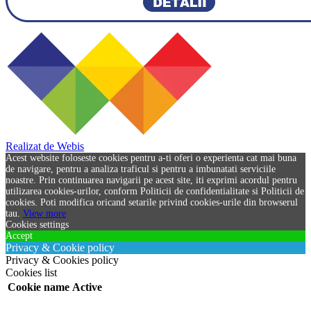
Realizat de Webis
Acest website foloseste cookies pentru a-ti oferi o experienta cat mai buna
de navigare, pentru a analiza traficul si pentru a imbunatati serviciile
noastre. Prin continuarea navigarii pe acest site, iti exprimi acordul pentru
utilizarea cookies-urilor, conform Politicii de confidentialitate si Politicii de
cookies. Poti modifica oricand setarile privind cookies-urile din browserul
tau.
View more
Cookies settings
Accept
Privacy & Cookie policy
Privacy & Cookies policy
Cookies list
Cookie name
Active