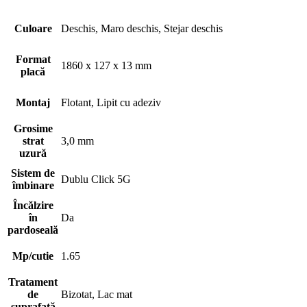
Culoare
Deschis, Maro deschis, Stejar deschis
Format
1860 x 127 x 13 mm
placă
Montaj
Flotant, Lipit cu adeziv
Grosime
strat
3,0 mm
uzură
Sistem de
Dublu Click 5G
îmbinare
Încălzire
în
Da
pardoseală
Mp/cutie
1.65
Tratament
de
Bizotat, Lac mat
suprafață