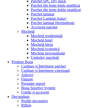
Parchet SPC Dry Back
Parchet din lemn triplu stratificat
Parchet din lemn dublu stratificat
Parchet laminat
Parchet Laminat Aqua+
Parchet laminat Herringbone
Accesorii parchet
Mochetă
Mochetă rezidențială
Mochetă hotel
Mochetă birou
Mochetă ecologică
Mocheta personalizată
Underlay mochetă
Produse Bona
Curățare și întreținere parchet
Curățare și întreținere exterioară
Adezivi
Finisaje
Pregatire suport
Bona Sportive System
Unelte și accesorii
Decoratiuni
Profile decorative
Riflaje