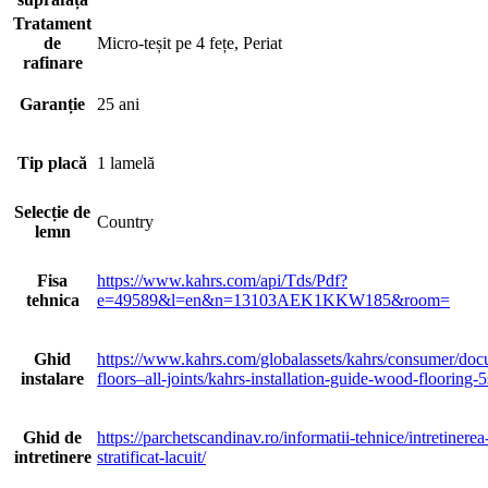
Tratament
de
Micro-teșit pe 4 fețe, Periat
rafinare
Garanție
25 ani
Tip placă
1 lamelă
Selecție de
Country
lemn
Fisa
https://www.kahrs.com/api/Tds/Pdf?
tehnica
e=49589&l=en&n=13103AEK1KKW185&room=
Ghid
https://www.kahrs.com/globalassets/kahrs/consumer/docu
instalare
floors–all-joints/kahrs-installation-guide-wood-flooring-
Ghid de
https://parchetscandinav.ro/informatii-tehnice/intretinere
intretinere
stratificat-lacuit/