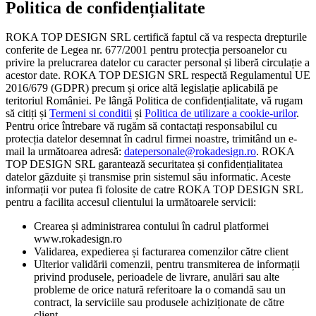
Politica de confidențialitate
ROKA TOP DESIGN SRL certifică faptul că va respecta drepturile
conferite de Legea nr. 677/2001 pentru protecția persoanelor cu
privire la prelucrarea datelor cu caracter personal și liberă circulație a
acestor date. ROKA TOP DESIGN SRL respectă Regulamentul UE
2016/679 (GDPR) precum și orice altă legislație aplicabilă pe
teritoriul României. Pe lângă Politica de confidențialitate, vă rugam
să citiți și
Termeni si conditii
și
Politica de utilizare a cookie-urilor
.
Pentru orice întrebare vă rugăm să contactați responsabilul cu
protecția datelor desemnat în cadrul firmei noastre, trimitând un e-
mail la următoarea adresă:
datepersonale@rokadesign.ro
. ROKA
TOP DESIGN SRL garantează securitatea și confidențialitatea
datelor găzduite și transmise prin sistemul său informatic. Aceste
informații vor putea fi folosite de catre ROKA TOP DESIGN SRL
pentru a facilita accesul clientului la următoarele servicii:
Crearea și administrarea contului în cadrul platformei
www.rokadesign.ro
Validarea, expedierea și facturarea comenzilor către client
Ulterior validării comenzii, pentru transmiterea de informații
privind produsele, perioadele de livrare, anulări sau alte
probleme de orice natură referitoare la o comandă sau un
contract, la serviciile sau produsele achiziționate de către
client