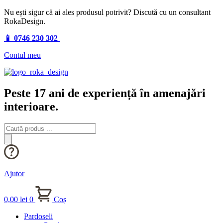
Nu ești sigur că ai ales produsul potrivit? Discută cu un consultant
RokaDesign.
📱 0746 230 302
Contul meu
Peste 17 ani de experiență în amenajări
interioare.
Products
search
Ajutor
0,00
lei
0
Coș
Pardoseli