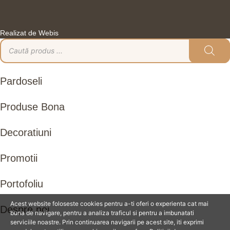
Realizat de Webis
Products
search
Pardoseli
Produse Bona
Decoratiuni
Promotii
Portofoliu
Acest website foloseste cookies pentru a-ti oferi o experienta cat mai
Despre noi
buna de navigare, pentru a analiza traficul si pentru a imbunatati
serviciile noastre. Prin continuarea navigarii pe acest site, iti exprimi