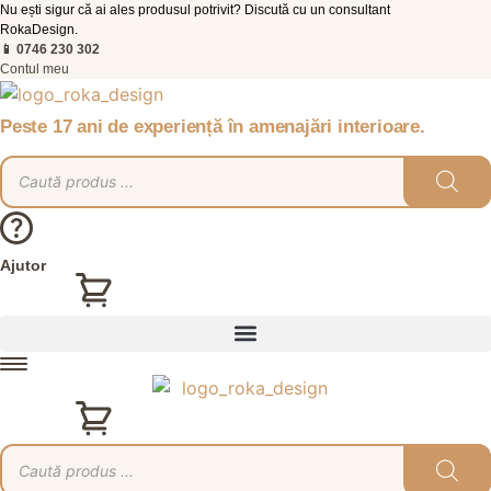
Nu ești sigur că ai ales produsul potrivit? Discută cu un consultant
RokaDesign.
📱 0746 230 302
Contul meu
Peste 17 ani de experiență în amenajări interioare.
Products
search
Ajutor
0,00
lei
0
Coș
0,00
lei
0
Coș
Products
search