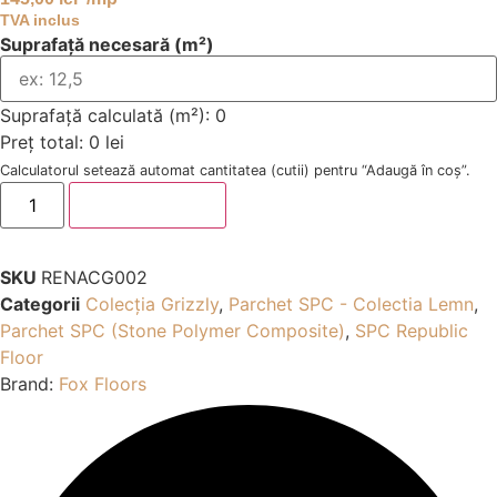
TVA inclus
Suprafață necesară (m²)
Suprafață calculată (m²):
0
Preț total:
0 lei
Calculatorul setează automat cantitatea (cutii) pentru “Adaugă în coș”.
Cantitate
Adaugă în coș
Parchet
SPC
Fox
Floors
SKU
RENACG002
North
America
Categorii
Colecția Grizzly
,
Parchet SPC - Colectia Lemn
,
Relentless
Parchet SPC (Stone Polymer Composite)
,
SPC Republic
5,5
mm
Floor
Brand:
Fox Floors