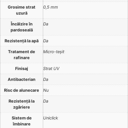
Grosime strat
0,5 mm
uzură
Încălzire în
Da
pardoseală
Rezistență la apă
Da
Tratament de
Micro-teșit
rafinare
Finisaj
Strat UV
Antibacterian
Da
Risc de alunecare
Nu
Rezistență la
Da
zgâriere
Sistem de
Uniclick
îmbinare