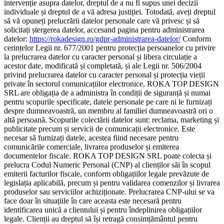
intervenție asupra datelor, dreptul de a nu fi supus unei decizii
individuale și dreptul de a vă adresa justiției. Totodată, aveți dreptul
să vă opuneți prelucrării datelor personale care vă privesc și să
solicitați ștergerea datelor, accesand pagina pentru administrarea
datelor:
https://rokadesign.ro/gdpr-administrarea-datelor/
Conform
cerințelor Legii nr. 677/2001 pentru protecția persoanelor cu privire
la prelucrarea datelor cu caracter personal și libera circulație a
acestor date, modificată și completată, și ale Legii nr. 506/2004
privind prelucrarea datelor cu caracter personal și protecția vieții
private în sectorul comunicațiilor electronice, ROKA TOP DESIGN
SRL are obligația de a administra în condiții de siguranță și numai
pentru scopurile specificate, datele personale pe care ni le furnizați
despre dumneavoastră, un membru al familiei dumneavoastră ori o
altă persoană. Scopurile colectării datelor sunt: reclama, marketing și
publicitate precum și servicii de comunicații electronice. Este
necesar să furnizați datele, acestea fiind necesare pentru
comunicările comerciale, livrarea produselor și emiterea
documentelor fiscale. ROKA TOP DESIGN SRL poate colecta și
prelucra Codul Numeric Personal (CNP) al clienților săi în scopul
emiterii facturilor fiscale, conform obligațiilor legale prevăzute de
legislația aplicabilă, precum și pentru validarea comenzilor și livrarea
produselor sau serviciilor achiziționate. Prelucrarea CNP-ului se va
face doar în situațiile în care aceasta este necesară pentru
identificarea unică a clientului și pentru îndeplinirea obligațiilor
legale. Clienții au dreptul să își retragă consimțământul pentru