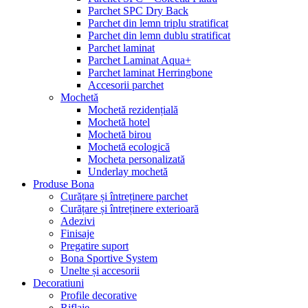
Parchet SPC Dry Back
Parchet din lemn triplu stratificat
Parchet din lemn dublu stratificat
Parchet laminat
Parchet Laminat Aqua+
Parchet laminat Herringbone
Accesorii parchet
Mochetă
Mochetă rezidențială
Mochetă hotel
Mochetă birou
Mochetă ecologică
Mocheta personalizată
Underlay mochetă
Produse Bona
Curățare și întreținere parchet
Curățare și întreținere exterioară
Adezivi
Finisaje
Pregatire suport
Bona Sportive System
Unelte și accesorii
Decoratiuni
Profile decorative
Riflaje