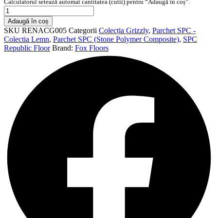
Calculatorul setează automat cantitatea (cutii) pentru “Adaugă în coș”.
Cantitate
Parchet
Adaugă în coș
SPC
SKU
RENACG005
Categorii
Colecția Grizzly
,
Parchet SPC -
Fox
Colectia Lemn
,
Parchet SPC (Stone Polymer Composite)
,
SPC
Floors
Republic Floor
Brand:
Fox Floors
North
America
Bet
5,5
mm