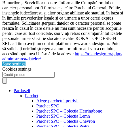
Bunurilor și Serviciilor noastre. Informațiile Cumpărătorului cu
caracter personal pot fi furnizate și către Parchetul General, Poliție,
instanțele judecătoresti și altor organe abilitate ale statului, în baza și
în limitele prevederilor legale și ca urmare a unor cereri expres
formulate. Solicitarea ștergerii datelor cu caracter personal se poate
realiza în cazul în care datele nu mai sunt necesare pentru scopurile
pentru care au fost colectate, sau v-ați retras consimțământul Datele
personale urmează să fie stocate de către ROKA TOP DESIGN
SRL cât timp aveți un cont în platforma www.rokadesign.ro. Puteți
să solicitați oricând ștergerea anumitor informații sau a contului,
accesând opțiunea Uită-mă de la adresa:
https://rokadesign.ro/gdpr-
administrarea-datelor/
Save settings
Cookies settings
Products
search
Pardoseli
Parchet
Alege parchetul potrivit
Parchet SPC
Parchet SPC – Colectia Herringbone
Parchet SPC – Colectia Lemn
Parchet SPC – Colectia Chevron
Parchet SPC – Colectia Piatra