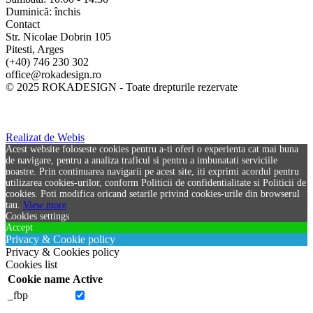
Duminică: închis
Contact
Str. Nicolae Dobrin 105
Pitesti, Arges
(+40) 746 230 302
office@rokadesign.ro
© 2025 ROKADESIGN - Toate drepturile rezervate
Realizat de Webis
Acest website foloseste cookies pentru a-ti oferi o experienta cat mai buna
de navigare, pentru a analiza traficul si pentru a imbunatati serviciile
noastre. Prin continuarea navigarii pe acest site, iti exprimi acordul pentru
utilizarea cookies-urilor, conform Politicii de confidentialitate si Politicii de
cookies. Poti modifica oricand setarile privind cookies-urile din browserul
tau.
View more
Cookies settings
Accept
Privacy & Cookie policy
Privacy & Cookies policy
Cookies list
Cookie name
Active
_fbp