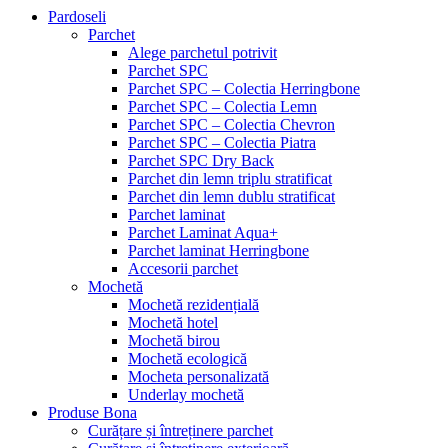
Pardoseli
Parchet
Alege parchetul potrivit
Parchet SPC
Parchet SPC – Colectia Herringbone
Parchet SPC – Colectia Lemn
Parchet SPC – Colectia Chevron
Parchet SPC – Colectia Piatra
Parchet SPC Dry Back
Parchet din lemn triplu stratificat
Parchet din lemn dublu stratificat
Parchet laminat
Parchet Laminat Aqua+
Parchet laminat Herringbone
Accesorii parchet
Mochetă
Mochetă rezidențială
Mochetă hotel
Mochetă birou
Mochetă ecologică
Mocheta personalizată
Underlay mochetă
Produse Bona
Curățare și întreținere parchet