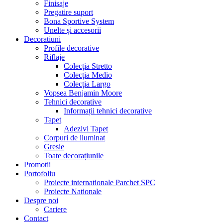
Finisaje
Pregatire suport
Bona Sportive System
Unelte și accesorii
Decoratiuni
Profile decorative
Riflaje
Colecția Stretto
Colecția Medio
Colecția Largo
Vopsea Benjamin Moore
Tehnici decorative
Informații tehnici decorative
Tapet
Adezivi Tapet
Corpuri de iluminat
Gresie
Toate decorațiunile
Promotii
Portofoliu
Proiecte internationale Parchet SPC
Proiecte Nationale
Despre noi
Cariere
Contact