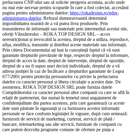
prelucrarea CNP-ului sau să solicite ștergerea acestuia, acolo unde
nu mai este necesar pentru scopurile în care a fost colectat, accesând
pagina pentru administrarea datelor:
https://rokadesign.ro/gdpr-
administrarea-datelor
. Refuzul dumneavoastră determină
imposibilitatea noastră de a vă putea livra produsele. Prin
transmiterea de informații sau materiale prin intermediul acestui site,
oferiți Vânzătorului – ROKA TOP DESIGN SRL – acces
nerestricționat și irevocabil la acestea, dreptul de a utiliza, reproduce,
afișa, modifica, transmite și distribui aceste materiale sau informații.
Prin citirea Documentului ați luat la cunoștință faptul că vă sunt
garantate drepturile prevăzute de lege, respectiv dreptul la informare,
dreptul de acces la date, dreptul de intervenție, dreptul de opoziție,
dreptul de a nu fi supus unei decizii individuale, dreptul de a vă
adresa justiției în caz de încălcare a drepturilor garantate de Legea
677/2001 pentru protecția persoanelor cu privire la prelucrarea
datelor cu caracter personal și libera circulație a acestor date. De
asemenea, ROKA TOP DESIGN SRL poate furniza datele
Cumpărătorului cu caracter personal altor companii cu care se află în
relații de parteneriat, dar numai în temeiul unui angajament de
confidențialitate din partea acestora, prin care garantează ca aceste
date sunt păstrate în siguranță și ca furnizarea acestor informații
personale se face conform legislației în vigoare, după cum urmează:
furnizorii de servicii de marketing, curierat, servicii de plată /
bancare, telemarketing sau alte servicii, furnizate de companii cu
care putem dezvolta programe comune de ofertare pe piața a