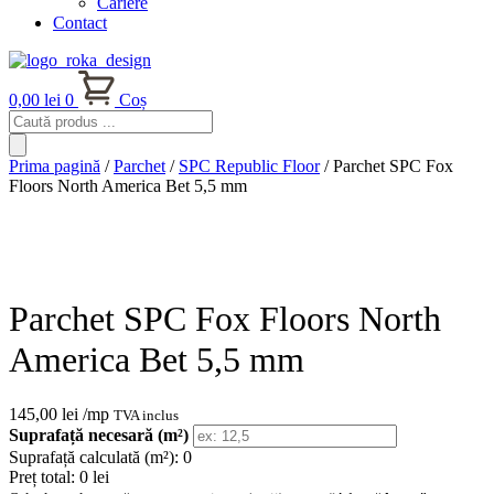
Cariere
Contact
0,00
lei
0
Coș
Products
search
Prima pagină
/
Parchet
/
SPC Republic Floor
/ Parchet SPC Fox
Floors North America Bet 5,5 mm
Parchet SPC Fox Floors North
America Bet 5,5 mm
145,00
lei
/mp
TVA inclus
Suprafață necesară (m²)
Suprafață calculată (m²):
0
Preț total:
0 lei