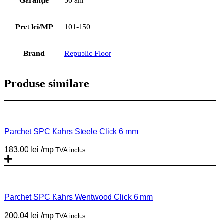
Garanție
50 ani
Pret lei/MP
101-150
Brand
Republic Floor
Produse similare
Parchet SPC Kahrs Steele Click 6 mm
183,00
lei
/mp
TVA inclus
Parchet SPC Kahrs Wentwood Click 6 mm
200,04
lei
/mp
TVA inclus