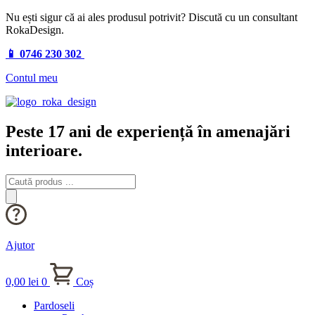
Nu ești sigur că ai ales produsul potrivit? Discută cu un consultant
RokaDesign.
📱 0746 230 302
Contul meu
Peste 17 ani de experiență în amenajări
interioare.
Products
search
Ajutor
0,00
lei
0
Coș
Pardoseli