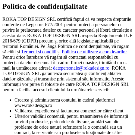
Politica de confidențialitate
ROKA TOP DESIGN SRL certifică faptul că va respecta drepturile
conferite de Legea nr. 677/2001 pentru protecția persoanelor cu
privire la prelucrarea datelor cu caracter personal și liberă circulație a
acestor date. ROKA TOP DESIGN SRL respectă Regulamentul UE
2016/679 (GDPR) precum și orice altă legislație aplicabilă pe
teritoriul României. Pe lângă Politica de confidențialitate, vă rugam
să citiți și
Termeni si conditii
și
Politica de utilizare a cookie-urilor
.
Pentru orice întrebare vă rugăm să contactați responsabilul cu
protecția datelor desemnat în cadrul firmei noastre, trimitând un e-
mail la următoarea adresă:
datepersonale@rokadesign.ro
. ROKA
TOP DESIGN SRL garantează securitatea și confidențialitatea
datelor găzduite și transmise prin sistemul său informatic. Aceste
informații vor putea fi folosite de catre ROKA TOP DESIGN SRL
pentru a facilita accesul clientului la următoarele servicii:
Crearea și administrarea contului în cadrul platformei
www.rokadesign.ro
Validarea, expedierea și facturarea comenzilor către client
Ulterior validării comenzii, pentru transmiterea de informații
privind produsele, perioadele de livrare, anulări sau alte
probleme de orice natură referitoare la o comandă sau un
contract, la serviciile sau produsele achiziționate de către