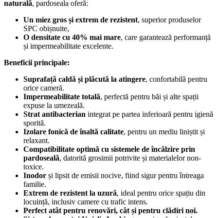
naturală
, pardoseala oferă:
Un miez gros și extrem de rezistent
, superior produselor
SPC obișnuite,
O densitate cu 40% mai mare
, care garantează performanță
și impermeabilitate excelente.
Beneficii principale:
Suprafață caldă și plăcută la atingere
, confortabilă pentru
orice cameră.
Impermeabilitate totală
, perfectă pentru băi și alte spații
expuse la umezeală.
Strat antibacterian
integrat pe partea inferioară pentru igienă
sporită.
Izolare fonică de înaltă calitate
, pentru un mediu liniștit și
relaxant.
Compatibilitate optimă cu sistemele de încălzire prin
pardoseală
, datorită grosimii potrivite și materialelor non-
toxice.
Inodor
și lipsit de emisii nocive, fiind sigur pentru întreaga
familie.
Extrem de rezistent la uzură
, ideal pentru orice spațiu din
locuință, inclusiv camere cu trafic intens.
Perfect atât pentru renovări, cât și pentru clădiri noi.