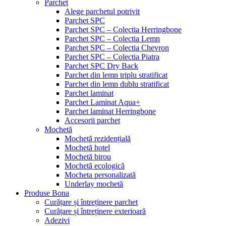
Parchet
Alege parchetul potrivit
Parchet SPC
Parchet SPC – Colectia Herringbone
Parchet SPC – Colectia Lemn
Parchet SPC – Colectia Chevron
Parchet SPC – Colectia Piatra
Parchet SPC Dry Back
Parchet din lemn triplu stratificat
Parchet din lemn dublu stratificat
Parchet laminat
Parchet Laminat Aqua+
Parchet laminat Herringbone
Accesorii parchet
Mochetă
Mochetă rezidențială
Mochetă hotel
Mochetă birou
Mochetă ecologică
Mocheta personalizată
Underlay mochetă
Produse Bona
Curățare și întreținere parchet
Curățare și întreținere exterioară
Adezivi