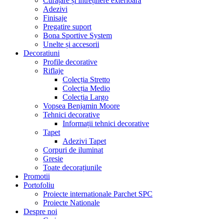
Curățare și întreținere exterioară
Adezivi
Finisaje
Pregatire suport
Bona Sportive System
Unelte și accesorii
Decoratiuni
Profile decorative
Riflaje
Colecția Stretto
Colecția Medio
Colecția Largo
Vopsea Benjamin Moore
Tehnici decorative
Informații tehnici decorative
Tapet
Adezivi Tapet
Corpuri de iluminat
Gresie
Toate decorațiunile
Promotii
Portofoliu
Proiecte internationale Parchet SPC
Proiecte Nationale
Despre noi