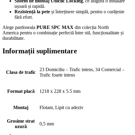
Sistem de montaj Uniclic Locking
, ce asigură o instalare
ușoară și rapidă.
Rezistență la pete
și întreținere simplă, pentru o curățenie
fără efort.
Alege pardoseala
PURE SPC MAX
din colecția North
America pentru o combinație perfectă între stil, funcționalitate și
durabilitate.
Informații suplimentare
23 Domiciliu – Trafic intens, 34 Comercial –
Clasa de trafic
Trafic foarte intens
Format placă
1218 x 228 x 5.5 mm
Montaj
Flotant, Lipit cu adeziv
Grosime strat
0,5 mm
uzură