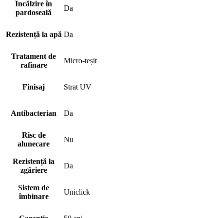
Încălzire în
Da
pardoseală
Rezistență la apă
Da
Tratament de
Micro-teșit
rafinare
Finisaj
Strat UV
Antibacterian
Da
Risc de
Nu
alunecare
Rezistență la
Da
zgâriere
Sistem de
Uniclick
îmbinare