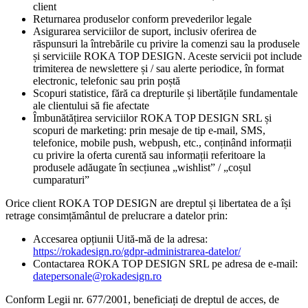
client
Returnarea produselor conform prevederilor legale
Asigurarea serviciilor de suport, inclusiv oferirea de
răspunsuri la întrebările cu privire la comenzi sau la produsele
și serviciile ROKA TOP DESIGN. Aceste servicii pot include
trimiterea de newslettere și / sau alerte periodice, în format
electronic, telefonic sau prin poștă
Scopuri statistice, fără ca drepturile și libertățile fundamentale
ale clientului să fie afectate
Îmbunătățirea serviciilor ROKA TOP DESIGN SRL și
scopuri de marketing: prin mesaje de tip e-mail, SMS,
telefonice, mobile push, webpush, etc., conținând informații
cu privire la oferta curentă sau informații referitoare la
produsele adăugate în secțiunea „wishlist” / „coșul
cumparaturi”
Orice client ROKA TOP DESIGN are dreptul și libertatea de a își
retrage consimțământul de prelucrare a datelor prin:
Accesarea opțiunii Uită-mă de la adresa:
https://rokadesign.ro/gdpr-administrarea-datelor/
Contactarea ROKA TOP DESIGN SRL pe adresa de e-mail:
datepersonale@rokadesign.ro
Conform Legii nr. 677/2001, beneficiați de dreptul de acces, de