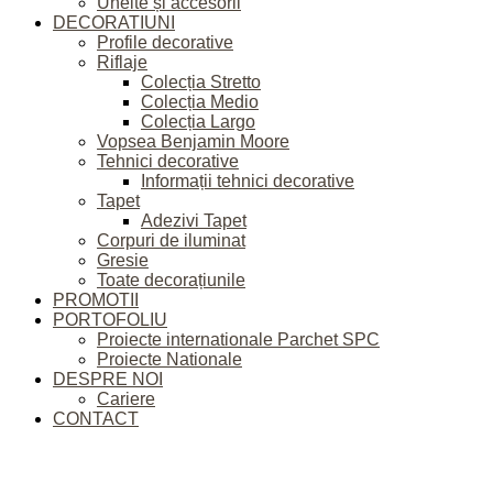
Unelte și accesorii
DECORATIUNI
Profile decorative
Riflaje
Colecția Stretto
Colecția Medio
Colecția Largo
Vopsea Benjamin Moore
Tehnici decorative
Informații tehnici decorative
Tapet
Adezivi Tapet
Corpuri de iluminat
Gresie
Toate decorațiunile
PROMOTII
PORTOFOLIU
Proiecte internationale Parchet SPC
Proiecte Nationale
DESPRE NOI
Cariere
CONTACT