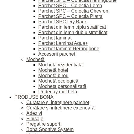
Parchet SPC – Colectia Herringbone
Parchet SPC – Colectia Lemn
Parchet SPC – Colectia Chevron
Parchet SPC – Colectia Piatra
Parchet SPC Dry Back
Parchet din lemn triplu stratificat
Parchet din lemn dublu stratificat
Parchet laminat
Parchet Laminat Aqua+
Parchet laminat Herringbone
Accesorii parchet
Mochetă
Mochetă rezidențială
Mochetă hotel
Mochetă birou
Mochetă ecologică
Mocheta personalizată
Underlay mochetă
PRODUSE BONA
Curățare și întreținere parchet
Curățare și întreținere exterioară
Adezivi
Finisaje
Pregatire suport
Bona Sportive System