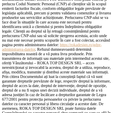
prelucra Codul Numeric Personal (CNP) al clienților săi în scopul
emiterii facturilor fiscale, conform obligațiilor legale prevăzute de
legislația aplicabilă, precum și pentru validarea comenzilor și livrarea
produselor sau serviciilor achiziționate. Prelucrarea CNP-ului se va
face doar în situațiile în care aceasta este necesară pentru
identificarea unică a clientului și pentru îndeplinirea obligațiilor
legale. Clienții au dreptul să își retragă consimțământul pentru
prelucrarea CNP-ului sau să solicite ștergerea acestuia, acolo unde
nu mai este necesar pentru scopurile în care a fost colectat, accesând
pagina pentru administrarea datelor:
https://rokadesign.ro/gdpr-
administrarea-datelor
. Refuzul dumneavoastră determină
imposibilitatea noastră de a vă putea livra produsele. Prin
transmiterea de informații sau materiale prin intermediul acestui site,
oferiți Vânzătorului – ROKA TOP DESIGN SRL – acces
nerestricționat și irevocabil la acestea, dreptul de a utiliza, reproduce,
afișa, modifica, transmite și distribui aceste materiale sau informații.
Prin citirea Documentului ați luat la cunoștință faptul că vă sunt
garantate drepturile prevăzute de lege, respectiv dreptul la informare,
dreptul de acces la date, dreptul de intervenție, dreptul de opoziție,
dreptul de a nu fi supus unei decizii individuale, dreptul de a vă
adresa justiției în caz de încălcare a drepturilor garantate de Legea
677/2001 pentru protecția persoanelor cu privire la prelucrarea
datelor cu caracter personal și libera circulație a acestor date. De
asemenea, ROKA TOP DESIGN SRL poate furniza datele
Cumpărătorului cu caracter personal altor companii cu care se află în