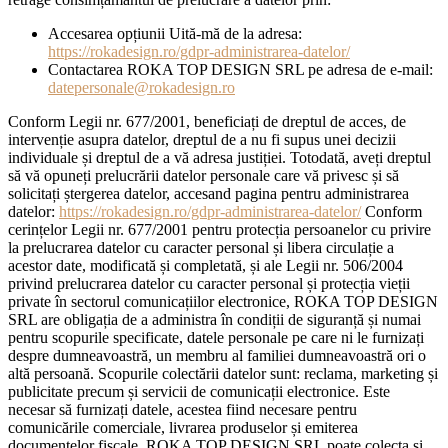
Accesarea opțiunii Uită-mă de la adresa:
https://rokadesign.ro/gdpr-administrarea-datelor/
Contactarea ROKA TOP DESIGN SRL pe adresa de e-mail:
datepersonale@rokadesign.ro
Conform Legii nr. 677/2001, beneficiați de dreptul de acces, de
intervenție asupra datelor, dreptul de a nu fi supus unei decizii
individuale și dreptul de a vă adresa justiției. Totodată, aveți dreptul
să vă opuneți prelucrării datelor personale care vă privesc și să
solicitați ștergerea datelor, accesand pagina pentru administrarea
datelor:
https://rokadesign.ro/gdpr-administrarea-datelor/
Conform
cerințelor Legii nr. 677/2001 pentru protecția persoanelor cu privire
la prelucrarea datelor cu caracter personal și libera circulație a
acestor date, modificată și completată, și ale Legii nr. 506/2004
privind prelucrarea datelor cu caracter personal și protecția vieții
private în sectorul comunicațiilor electronice, ROKA TOP DESIGN
SRL are obligația de a administra în condiții de siguranță și numai
pentru scopurile specificate, datele personale pe care ni le furnizați
despre dumneavoastră, un membru al familiei dumneavoastră ori o
altă persoană. Scopurile colectării datelor sunt: reclama, marketing și
publicitate precum și servicii de comunicații electronice. Este
necesar să furnizați datele, acestea fiind necesare pentru
comunicările comerciale, livrarea produselor și emiterea
documentelor fiscale. ROKA TOP DESIGN SRL poate colecta și