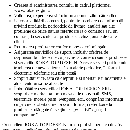
Crearea și administrarea contului în cadrul platformei
www.rokadesign.ro
Validarea, expedierea și facturarea comenzilor către client
Ulterior validării comenzii, pentru transmiterea de informații
privind produsele, perioadele de livrare, anulări sau alte
probleme de orice natură referitoare la o comandă sau un
contract, la serviciile sau produsele achiziționate de către
client
Returnarea produselor conform prevederilor legale
Asigurarea serviciilor de suport, inclusiv oferirea de
răspunsuri la întrebările cu privire la comenzi sau la produsele
și serviciile ROKA TOP DESIGN. Aceste servicii pot include
trimiterea de newslettere și / sau alerte periodice, în format
electronic, telefonic sau prin poștă
Scopuri statistice, fără ca drepturile și libertățile fundamentale
ale clientului să fie afectate
Îmbunătățirea serviciilor ROKA TOP DESIGN SRL și
scopuri de marketing: prin mesaje de tip e-mail, SMS,
telefonice, mobile push, webpush, etc., conținând informații
cu privire la oferta curentă sau informații referitoare la
produsele adăugate în secțiunea „wishlist” / „coșul
cumparaturi”
Orice client ROKA TOP DESIGN are dreptul și libertatea de a își
retrage consimțământul de prelucrare a datelor prin: