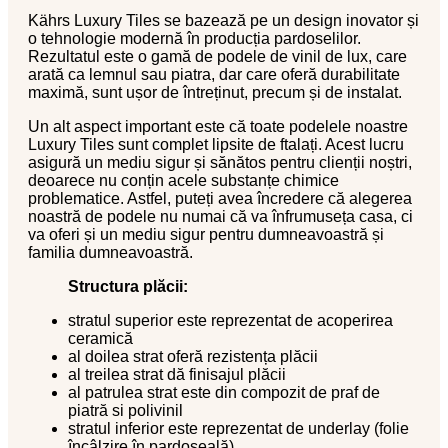
Kährs Luxury Tiles se bazează pe un design inovator și
o tehnologie modernă în producția pardoselilor.
Rezultatul este o gamă de podele de vinil de lux, care
arată ca lemnul sau piatra, dar care oferă durabilitate
maximă, sunt ușor de întreținut, precum și de instalat.
Un alt aspect important este că toate podelele noastre
Luxury Tiles sunt complet lipsite de ftalați. Acest lucru
asigură un mediu sigur și sănătos pentru clienții noștri,
deoarece nu conțin acele substanțe chimice
problematice. Astfel, puteți avea încredere că alegerea
noastră de podele nu numai că va înfrumuseța casa, ci
va oferi și un mediu sigur pentru dumneavoastră și
familia dumneavoastră.
Structura plăcii:
stratul superior este reprezentat de acoperirea
ceramică
al doilea strat oferă rezistența plăcii
al treilea strat dă finisajul plăcii
al patrulea strat este din compozit de praf de
piatră si polivinil
stratul inferior este reprezentat de underlay (folie
încâlzire în pardoseală)