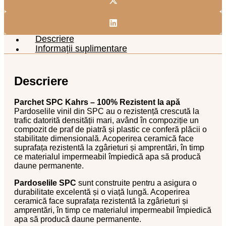
Descriere
Informații suplimentare
Descriere
Parchet SPC Kahrs – 100% Rezistent la apă
Pardoselile vinil din SPC au o rezistență crescută la
trafic datorită densității mari, având în compoziție un
compozit de praf de piatră și plastic ce conferă plăcii o
stabilitate dimensională. Acoperirea ceramică face
suprafața rezistentă la zgârieturi și amprentări, în timp
ce materialul impermeabil împiedică apa să producă
daune permanente.
Pardoselile SPC
sunt construite pentru a asigura o
durabilitate excelentă și o viață lungă. Acoperirea
ceramică face suprafața rezistentă la zgârieturi și
amprentări, în timp ce materialul impermeabil împiedică
apa să producă daune permanente.