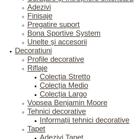
Adezivi
Finisaje
Pregatire suport
Bona Sportive System
Unelte și accesorii
Decoratiuni
Profile decorative
Riflaje
Colecția Stretto
Colecția Medio
Colecția Largo
Vopsea Benjamin Moore
Tehnici decorative
Informații tehnici decorative
Tapet
Adezivi Tapet