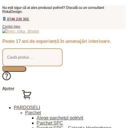
Nu ești sigur că ai ales produsul potrivit? Discută cu un consultant
RokaDesign.
0746 230 302
Contul meu
Peste 17 ani de experiență în amenajări interioare.
Products
search
Ajutor
0,00
lei
0
Coș
PARDOSELI
Parchet
Alege parchetul potrivit
Parchet SPC