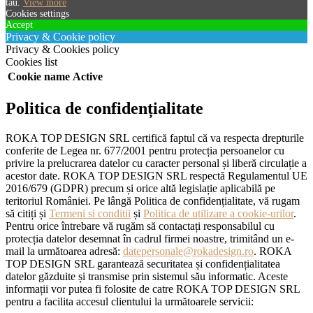
tau.
View more
Cookies settings
Accept
Privacy & Cookie policy
Privacy & Cookies policy
Cookies list
Cookie name
Active
Politica de confidențialitate
ROKA TOP DESIGN SRL certifică faptul că va respecta drepturile
conferite de Legea nr. 677/2001 pentru protecția persoanelor cu
privire la prelucrarea datelor cu caracter personal și liberă circulație a
acestor date. ROKA TOP DESIGN SRL respectă Regulamentul UE
2016/679 (GDPR) precum și orice altă legislație aplicabilă pe
teritoriul României. Pe lângă Politica de confidențialitate, vă rugam
să citiți și
Termeni si conditii
și
Politica de utilizare a cookie-urilor
.
Pentru orice întrebare vă rugăm să contactați responsabilul cu
protecția datelor desemnat în cadrul firmei noastre, trimitând un e-
mail la următoarea adresă:
datepersonale@rokadesign.ro
. ROKA
TOP DESIGN SRL garantează securitatea și confidențialitatea
datelor găzduite și transmise prin sistemul său informatic. Aceste
informații vor putea fi folosite de catre ROKA TOP DESIGN SRL
pentru a facilita accesul clientului la următoarele servicii: