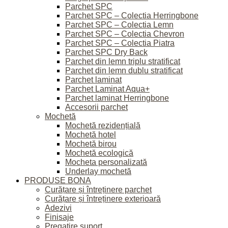
Parchet SPC
Parchet SPC – Colectia Herringbone
Parchet SPC – Colectia Lemn
Parchet SPC – Colectia Chevron
Parchet SPC – Colectia Piatra
Parchet SPC Dry Back
Parchet din lemn triplu stratificat
Parchet din lemn dublu stratificat
Parchet laminat
Parchet Laminat Aqua+
Parchet laminat Herringbone
Accesorii parchet
Mochetă
Mochetă rezidențială
Mochetă hotel
Mochetă birou
Mochetă ecologică
Mocheta personalizată
Underlay mochetă
PRODUSE BONA
Curățare și întreținere parchet
Curățare și întreținere exterioară
Adezivi
Finisaje
Pregatire suport