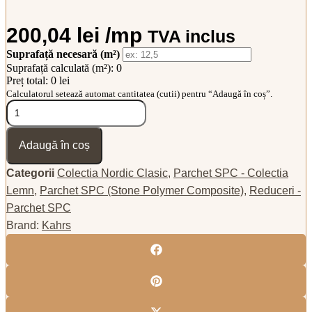
200,04
lei
/mp
TVA inclus
Suprafață necesară (m²)
Suprafață calculată (m²):
0
Preț total:
0 lei
Calculatorul setează automat cantitatea (cutii) pentru “Adaugă în coș”.
Cantitate
Parchet
SPC
Kahrs
Adaugă în coș
Pando
Click
Categorii
Colectia Nordic Clasic
,
Parchet SPC - Colectia
6
Lemn
,
Parchet SPC (Stone Polymer Composite)
,
Reduceri -
mm
Parchet SPC
Brand:
Kahrs