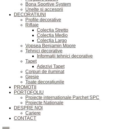
Bona Sportive System
Unelte și accesorii
DECORATIUNI
Profile decorative
Riflaje
Colecția Stretto
Colecția Medio
Colecția Largo
Vopsea Benjamin Moore
Tehnici decorative
Informații tehnici decorative
Tapet
Adezivi Tapet
Corpuri de iluminat
Gresie
Toate decorațiunile
PROMOTII
PORTOFOLIU
Proiecte internationale Parchet SPC
Proiecte Nationale
DESPRE NOI
Cariere
CONTACT