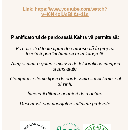
Link: https://www.youtube.com/watch?
v=f0NKxIUsBiI&t=11s
Planificatorul de pardoseală Kährs vă permite să:
Vizualizați diferite tipuri de pardoseală în propria
locuință prin încărcarea unei fotografii.
Alegeți dintr-o galerie extinsă de fotografii cu încăperi
preinstalate.
Comparați diferite tipuri de pardoseală – atât lemn, cât
și vinil.
Încercați diferite unghiuri de montare.
Descărcați sau partajați rezultatele preferate.