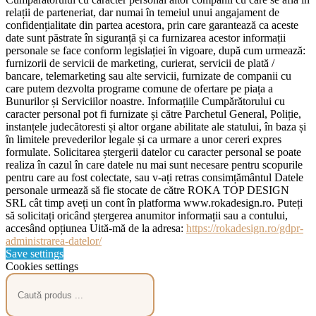
relații de parteneriat, dar numai în temeiul unui angajament de
confidențialitate din partea acestora, prin care garantează ca aceste
date sunt păstrate în siguranță și ca furnizarea acestor informații
personale se face conform legislației în vigoare, după cum urmează:
furnizorii de servicii de marketing, curierat, servicii de plată /
bancare, telemarketing sau alte servicii, furnizate de companii cu
care putem dezvolta programe comune de ofertare pe piața a
Bunurilor și Serviciilor noastre. Informațiile Cumpărătorului cu
caracter personal pot fi furnizate și către Parchetul General, Poliție,
instanțele judecătoresti și altor organe abilitate ale statului, în baza și
în limitele prevederilor legale și ca urmare a unor cereri expres
formulate. Solicitarea ștergerii datelor cu caracter personal se poate
realiza în cazul în care datele nu mai sunt necesare pentru scopurile
pentru care au fost colectate, sau v-ați retras consimțământul Datele
personale urmează să fie stocate de către ROKA TOP DESIGN
SRL cât timp aveți un cont în platforma www.rokadesign.ro. Puteți
să solicitați oricând ștergerea anumitor informații sau a contului,
accesând opțiunea Uită-mă de la adresa:
https://rokadesign.ro/gdpr-
administrarea-datelor/
Save settings
Cookies settings
Products
search