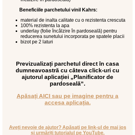
Beneficiile parchetului vinil Kahrs:
material de inalta calitate cu o rezistenta crescuta
100% rezistenta la apa
underlay (folie încâlzire în pardoseală) pentru
reducerea sunetului incorporata pe spatele placii
bizot pe 2 laturi
Previzualizați parchetul direct în casa
dumneavoastră cu câteva click-uri cu
ajutorul aplicației „Planificator de
pardoseală”.
Apăsați AICI sau pe imagine pentru a
accesa aplicația.
Aveți nevoie de ajutor? Apăsați pe link-ul de mai jos
și urmăriți tutorialul pe YouTube.