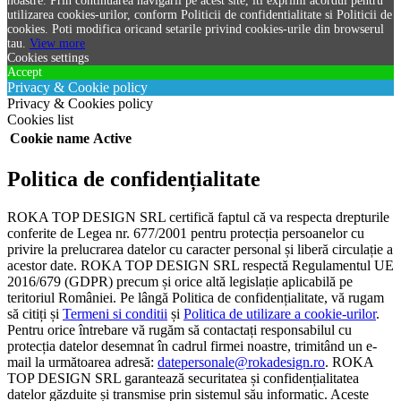
noastre. Prin continuarea navigarii pe acest site, iti exprimi acordul pentru
utilizarea cookies-urilor, conform Politicii de confidentialitate si Politicii de
cookies. Poti modifica oricand setarile privind cookies-urile din browserul
tau.
View more
Cookies settings
Accept
Privacy & Cookie policy
Privacy & Cookies policy
Cookies list
Cookie name
Active
Politica de confidențialitate
ROKA TOP DESIGN SRL certifică faptul că va respecta drepturile
conferite de Legea nr. 677/2001 pentru protecția persoanelor cu
privire la prelucrarea datelor cu caracter personal și liberă circulație a
acestor date. ROKA TOP DESIGN SRL respectă Regulamentul UE
2016/679 (GDPR) precum și orice altă legislație aplicabilă pe
teritoriul României. Pe lângă Politica de confidențialitate, vă rugam
să citiți și
Termeni si conditii
și
Politica de utilizare a cookie-urilor
.
Pentru orice întrebare vă rugăm să contactați responsabilul cu
protecția datelor desemnat în cadrul firmei noastre, trimitând un e-
mail la următoarea adresă:
datepersonale@rokadesign.ro
. ROKA
TOP DESIGN SRL garantează securitatea și confidențialitatea
datelor găzduite și transmise prin sistemul său informatic. Aceste