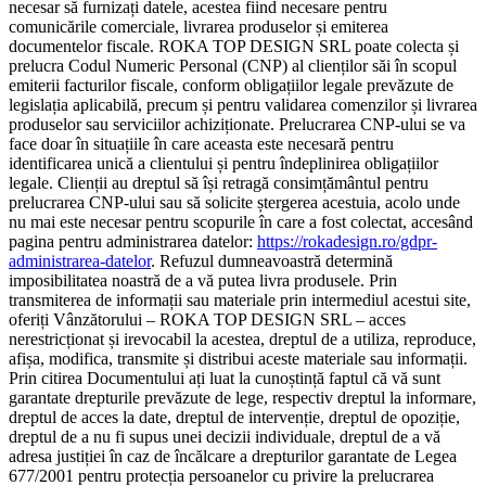
necesar să furnizați datele, acestea fiind necesare pentru
comunicările comerciale, livrarea produselor și emiterea
documentelor fiscale. ROKA TOP DESIGN SRL poate colecta și
prelucra Codul Numeric Personal (CNP) al clienților săi în scopul
emiterii facturilor fiscale, conform obligațiilor legale prevăzute de
legislația aplicabilă, precum și pentru validarea comenzilor și livrarea
produselor sau serviciilor achiziționate. Prelucrarea CNP-ului se va
face doar în situațiile în care aceasta este necesară pentru
identificarea unică a clientului și pentru îndeplinirea obligațiilor
legale. Clienții au dreptul să își retragă consimțământul pentru
prelucrarea CNP-ului sau să solicite ștergerea acestuia, acolo unde
nu mai este necesar pentru scopurile în care a fost colectat, accesând
pagina pentru administrarea datelor:
https://rokadesign.ro/gdpr-
administrarea-datelor
. Refuzul dumneavoastră determină
imposibilitatea noastră de a vă putea livra produsele. Prin
transmiterea de informații sau materiale prin intermediul acestui site,
oferiți Vânzătorului – ROKA TOP DESIGN SRL – acces
nerestricționat și irevocabil la acestea, dreptul de a utiliza, reproduce,
afișa, modifica, transmite și distribui aceste materiale sau informații.
Prin citirea Documentului ați luat la cunoștință faptul că vă sunt
garantate drepturile prevăzute de lege, respectiv dreptul la informare,
dreptul de acces la date, dreptul de intervenție, dreptul de opoziție,
dreptul de a nu fi supus unei decizii individuale, dreptul de a vă
adresa justiției în caz de încălcare a drepturilor garantate de Legea
677/2001 pentru protecția persoanelor cu privire la prelucrarea