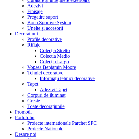
Curățare și întreținere exterioară
Adezivi
Finisaje
Pregatire suport
Bona Sportive System
Unelte și accesorii
Decoratiuni
Profile decorative
Riflaje
Colecția Stretto
Colecția Medio
Colecția Largo
Vopsea Benjamin Moore
Tehnici decorative
Informații tehnici decorative
Tapet
Adezivi Tapet
Corpuri de iluminat
Gresie
Toate decorațiunile
Promotii
Portofoliu
Proiecte internationale Parchet SPC
Proiecte Nationale
Despre noi