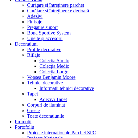
Curățare și întreținere parchet
Curățare și întreținere exterioară
Adezivi
Finisaje
Pregatire suport
Bona Sportive System
Unelte și accesorii
Decoratiuni
Profile decorative
Riflaje
Colecția Stretto
Colecția Medio
Colecția Largo
Vopsea Benjamin Moore
Tehnici decorative
Informații tehnici decorative
Tapet
Adezivi Tapet
Corpuri de iluminat
Gresie
Toate decorațiunile
Promotii
Portofoliu
Proiecte internationale Parchet SPC