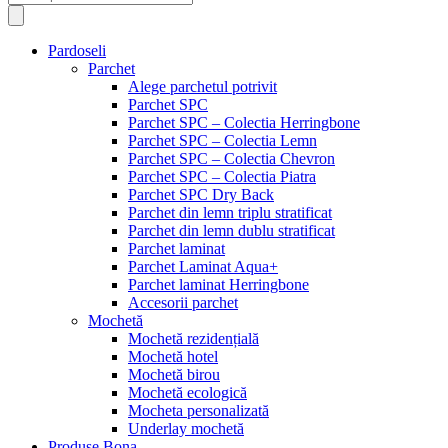
search
Pardoseli
Parchet
Alege parchetul potrivit
Parchet SPC
Parchet SPC – Colectia Herringbone
Parchet SPC – Colectia Lemn
Parchet SPC – Colectia Chevron
Parchet SPC – Colectia Piatra
Parchet SPC Dry Back
Parchet din lemn triplu stratificat
Parchet din lemn dublu stratificat
Parchet laminat
Parchet Laminat Aqua+
Parchet laminat Herringbone
Accesorii parchet
Mochetă
Mochetă rezidențială
Mochetă hotel
Mochetă birou
Mochetă ecologică
Mocheta personalizată
Underlay mochetă
Produse Bona