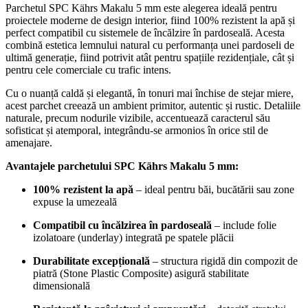
Parchetul SPC Kährs Makalu 5 mm este alegerea ideală pentru
proiectele moderne de design interior, fiind 100% rezistent la apă și
perfect compatibil cu sistemele de încălzire în pardoseală. Acesta
combină estetica lemnului natural cu performanța unei pardoseli de
ultimă generație, fiind potrivit atât pentru spațiile rezidențiale, cât și
pentru cele comerciale cu trafic intens.
Cu o nuanță caldă și elegantă, în tonuri mai închise de stejar miere,
acest parchet creează un ambient primitor, autentic și rustic. Detaliile
naturale, precum nodurile vizibile, accentuează caracterul său
sofisticat și atemporal, integrându-se armonios în orice stil de
amenajare.
Avantajele parchetului SPC Kährs Makalu 5 mm:
100% rezistent la apă
– ideal pentru băi, bucătării sau zone
expuse la umezeală
Compatibil cu încălzirea în pardoseală
– include folie
izolatoare (underlay) integrată pe spatele plăcii
Durabilitate excepțională
– structura rigidă din compozit de
piatră (Stone Plastic Composite) asigură stabilitate
dimensională