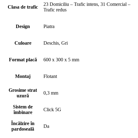
23 Domiciliu – Trafic intens, 31 Comercial –
Clasa de trafic
Trafic redus
Design
Piatra
Culoare
Deschis, Gri
Format placă
600 x 300 x 5 mm
Montaj
Flotant
Grosime strat
0,3 mm
uzură
Sistem de
Click 5G
îmbinare
Încălzire în
Da
pardoseală