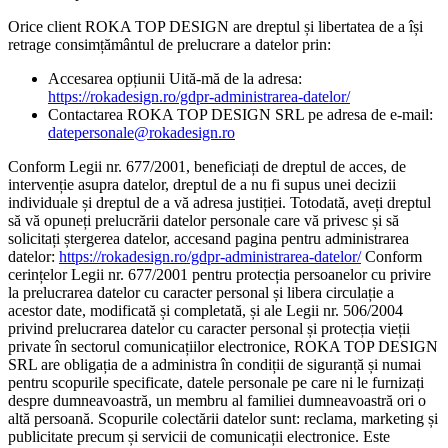
Orice client ROKA TOP DESIGN are dreptul și libertatea de a își
retrage consimțământul de prelucrare a datelor prin:
Accesarea opțiunii Uită-mă de la adresa:
https://rokadesign.ro/gdpr-administrarea-datelor/
Contactarea ROKA TOP DESIGN SRL pe adresa de e-mail:
datepersonale@rokadesign.ro
Conform Legii nr. 677/2001, beneficiați de dreptul de acces, de
intervenție asupra datelor, dreptul de a nu fi supus unei decizii
individuale și dreptul de a vă adresa justiției. Totodată, aveți dreptul
să vă opuneți prelucrării datelor personale care vă privesc și să
solicitați ștergerea datelor, accesand pagina pentru administrarea
datelor:
https://rokadesign.ro/gdpr-administrarea-datelor/
Conform
cerințelor Legii nr. 677/2001 pentru protecția persoanelor cu privire
la prelucrarea datelor cu caracter personal și libera circulație a
acestor date, modificată și completată, și ale Legii nr. 506/2004
privind prelucrarea datelor cu caracter personal și protecția vieții
private în sectorul comunicațiilor electronice, ROKA TOP DESIGN
SRL are obligația de a administra în condiții de siguranță și numai
pentru scopurile specificate, datele personale pe care ni le furnizați
despre dumneavoastră, un membru al familiei dumneavoastră ori o
altă persoană. Scopurile colectării datelor sunt: reclama, marketing și
publicitate precum și servicii de comunicații electronice. Este