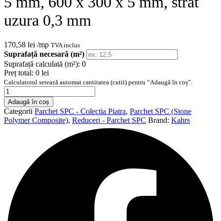
5 mm, 600 x 300 x 5 mm, strat
uzura 0,3 mm
170,58
lei
/mp
TVA inclus
Suprafață necesară (m²)
Suprafață calculată (m²):
0
Preț total:
0 lei
Calculatorul setează automat cantitatea (cutii) pentru “Adaugă în coș”.
Cantitate
Parchet
Adaugă în coș
SPC
Categorii
Parchet SPC - Colectia Piatra
,
Parchet SPC (Stone
Kahrs
Polymer Composite)
,
Reduceri - Parchet SPC
Brand:
Kahrs
Makalu
Click
5
mm,
600
x
300
x
5
mm,
strat