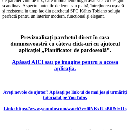
de parchet vinil de lux, care îmbină tehnologia avansată cu designul
scandinav. Aspectul autentic de lemn sau piatră, întreținerea ușoară
și rezistența în timp fac din parchetul SPC Kährs Tobiano soluția
perfectă pentru un interior modern, funcțional și elegant.
Previzualizați parchetul direct în casa
dumneavoastră cu câteva click-uri cu ajutorul
aplicației „Planificator de pardoseală”.
Apăsați AICI sau pe imagine pentru a accesa
aplicația.
Aveți nevoie de ajutor? Apăsați pe link-ul de mai jos și urmăriți
tutorialul pe YouTube.
Link: https://www.youtube.com/watch?v=f0NKxIUsBiI&t=11s