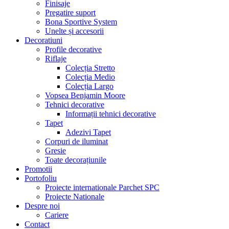
Finisaje
Pregatire suport
Bona Sportive System
Unelte și accesorii
Decoratiuni
Profile decorative
Riflaje
Colecția Stretto
Colecția Medio
Colecția Largo
Vopsea Benjamin Moore
Tehnici decorative
Informații tehnici decorative
Tapet
Adezivi Tapet
Corpuri de iluminat
Gresie
Toate decorațiunile
Promotii
Portofoliu
Proiecte internationale Parchet SPC
Proiecte Nationale
Despre noi
Cariere
Contact