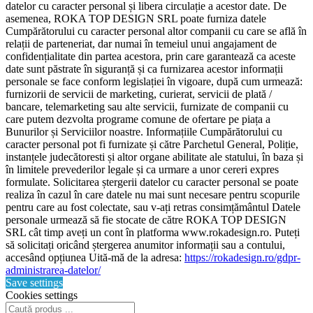
datelor cu caracter personal și libera circulație a acestor date. De
asemenea, ROKA TOP DESIGN SRL poate furniza datele
Cumpărătorului cu caracter personal altor companii cu care se află în
relații de parteneriat, dar numai în temeiul unui angajament de
confidențialitate din partea acestora, prin care garantează ca aceste
date sunt păstrate în siguranță și ca furnizarea acestor informații
personale se face conform legislației în vigoare, după cum urmează:
furnizorii de servicii de marketing, curierat, servicii de plată /
bancare, telemarketing sau alte servicii, furnizate de companii cu
care putem dezvolta programe comune de ofertare pe piața a
Bunurilor și Serviciilor noastre. Informațiile Cumpărătorului cu
caracter personal pot fi furnizate și către Parchetul General, Poliție,
instanțele judecătoresti și altor organe abilitate ale statului, în baza și
în limitele prevederilor legale și ca urmare a unor cereri expres
formulate. Solicitarea ștergerii datelor cu caracter personal se poate
realiza în cazul în care datele nu mai sunt necesare pentru scopurile
pentru care au fost colectate, sau v-ați retras consimțământul Datele
personale urmează să fie stocate de către ROKA TOP DESIGN
SRL cât timp aveți un cont în platforma www.rokadesign.ro. Puteți
să solicitați oricând ștergerea anumitor informații sau a contului,
accesând opțiunea Uită-mă de la adresa:
https://rokadesign.ro/gdpr-
administrarea-datelor/
Save settings
Cookies settings
Products