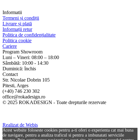
Informatii
Termeni și condiții
Livrare și plată
Informații retur
Politica de confidențialitate
Politica cookie
Cariere
Program Showroom
Luni – Vineri: 08:00 – 18:00
Sâmbătă: 10:00 - 14:30
Duminică: închis
Contact
Str. Nicolae Dobrin 105
Pitesti, Arges
(+40) 746 230 302
office@rokadesign.ro
© 2025 ROKADESIGN - Toate drepturile rezervate
Realizat de Webis
Acest website foloseste cookies pentru a-ti oferi o experienta cat mai buna
de navigare, pentru a analiza traficul si pentru a imbunatati serviciile