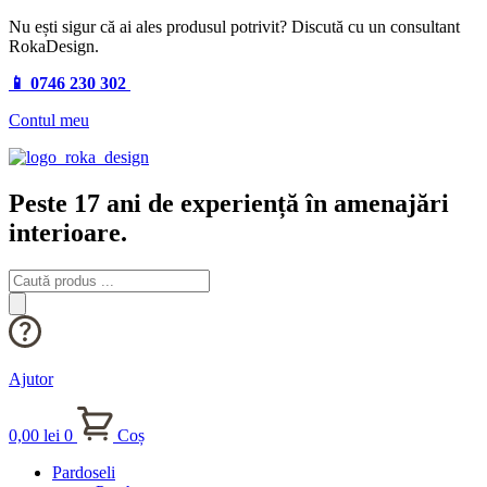
Nu ești sigur că ai ales produsul potrivit? Discută cu un consultant
RokaDesign.
📱 0746 230 302
Contul meu
Peste 17 ani de experiență în amenajări
interioare.
Products
search
Ajutor
0,00
lei
0
Coș
Pardoseli