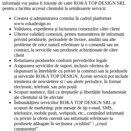
informații vor putea fi folosite de catre ROKA TOP DESIGN SRL
pentru a facilita accesul clientului la următoarele servicii:
Crearea și administrarea contului în cadrul platformei
www.rokadesign.ro
Validarea, expedierea și facturarea comenzilor către client
Ulterior validării comenzii, pentru transmiterea de informații
privind produsele, perioadele de livrare, anulări sau alte
probleme de orice natură referitoare la o comandă sau un
contract, la serviciile sau produsele achiziționate de către
client
Returnarea produselor conform prevederilor legale
Asigurarea serviciilor de suport, inclusiv oferirea de
răspunsuri la întrebările cu privire la comenzi sau la produsele
și serviciile ROKA TOP DESIGN. Aceste servicii pot include
trimiterea de newslettere și / sau alerte periodice, în format
electronic, telefonic sau prin poștă
Scopuri statistice, fără ca drepturile și libertățile fundamentale
ale clientului să fie afectate
Îmbunătățirea serviciilor ROKA TOP DESIGN SRL și
scopuri de marketing: prin mesaje de tip e-mail, SMS,
telefonice, mobile push, webpush, etc., conținând informații
cu privire la oferta curentă sau informații referitoare la
produsele adăugate în secțiunea „wishlist” / „coșul
cumparaturi”