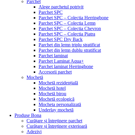
Parchet
Alege parchetul potrivit
Parchet SPC
Parchet SPC – Colectia Herringbone
Parchet SPC – Colectia Lemn
Parchet SPC – Colectia Chevron
Parchet SPC – Colectia Piatra
Parchet SPC Dry Back
Parchet din lemn triplu stratificat
Parchet din lemn dublu stratificat
Parchet laminat
Parchet Laminat Aqua+
Parchet laminat Herringbone
Accesorii parchet
Mochetă
Mochetă rezidențială
Mochetă hotel
Mochetă birou
Mochetă ecologică
Mocheta personalizată
Underlay mochetă
Produse Bona
Curățare și întreținere parchet
Curățare și întreținere exterioară
Adezivi