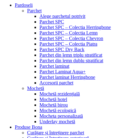
Pardoseli
Parchet
Alege parchetul potrivit
Parchet SPC
Parchet SPC – Colectia Herringbone
Parchet SPC – Colectia Lemn
Parchet SPC – Colectia Chevron
Parchet SPC – Colectia Piatra
Parchet SPC Dry Back
Parchet din lemn triplu stratificat
Parchet din lemn dublu stratificat
Parchet laminat
Parchet Laminat Aqua+
Parchet laminat Herringbone
Accesorii parchet
Mochetă
Mochetă rezidențială
Mochetă hotel
Mochetă birou
Mochetă ecologică
Mocheta personalizată
Underlay mochetă
Produse Bona
Curățare și întreținere parchet