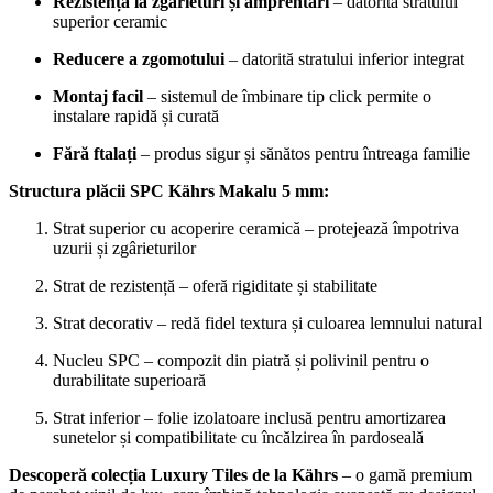
Rezistență la zgârieturi și amprentări
– datorită stratului
superior ceramic
Reducere a zgomotului
– datorită stratului inferior integrat
Montaj facil
– sistemul de îmbinare tip click permite o
instalare rapidă și curată
Fără ftalați
– produs sigur și sănătos pentru întreaga familie
Structura plăcii SPC Kährs Makalu 5 mm:
Strat superior cu acoperire ceramică – protejează împotriva
uzurii și zgârieturilor
Strat de rezistență – oferă rigiditate și stabilitate
Strat decorativ – redă fidel textura și culoarea lemnului natural
Nucleu SPC – compozit din piatră și polivinil pentru o
durabilitate superioară
Strat inferior – folie izolatoare inclusă pentru amortizarea
sunetelor și compatibilitate cu încălzirea în pardoseală
Descoperă colecția Luxury Tiles de la Kährs
– o gamă premium