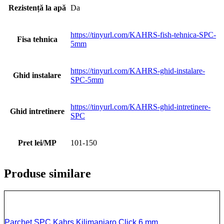
Rezistență la apă
Da
https://tinyurl.com/KAHRS-fish-tehnica-SPC-
Fisa tehnica
5mm
https://tinyurl.com/KAHRS-ghid-instalare-
Ghid instalare
SPC-5mm
https://tinyurl.com/KAHRS-ghid-intretinere-
Ghid intretinere
SPC
Pret lei/MP
101-150
Produse similare
Parchet SPC Kahrs Kilimanjaro Click 6 mm