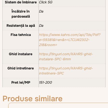
Sistem de îmbinare
Click 5G
Încălzire în
Da
pardoseală
Rezistență la apă
Da
Fisa tehnica
https://www.kahrs.com/api/Tds/Pdf?
e=59381&l=en&n=LTCLW2302-
218&room=
Ghid instalare
https://tinyurl.com/KAHRS-ghid-
instalare-SPC-6mm
Ghid intretinere
https://tinyurl.com/KAHRS-ghid-
intretinere-SPC
Pret lei/MP
151-200
Produse similare