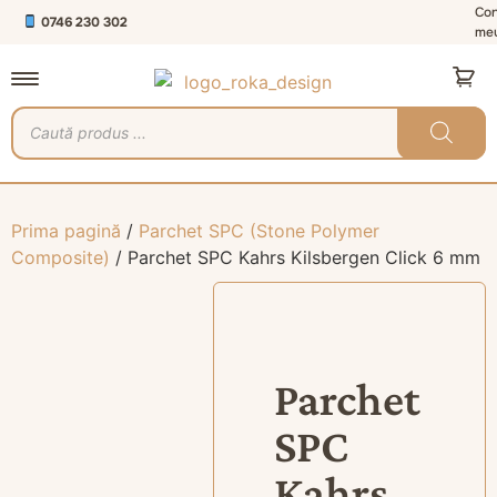
Con
0746 230 302
me
Prima pagină
/
Parchet SPC (Stone Polymer
Composite)
/ Parchet SPC Kahrs Kilsbergen Click 6 mm
Parchet
SPC
Kahrs