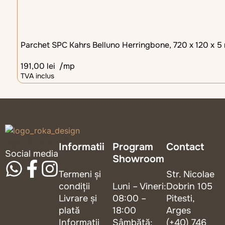
Parchet SPC Kahrs Belluno Herringbone, 720 x 120 x 5
191,00
lei
/mp
TVA inclus
logo_roka_design
Informatii
Program
Contact
Social media
Showroom
Termeni și
Str. Nicolae
condiții
Luni – Vineri:
Dobrin 105
Livrare și
08:00 –
Pitesti,
plată
18:00
Arges
Informații
Sâmbătă:
(+40) 746