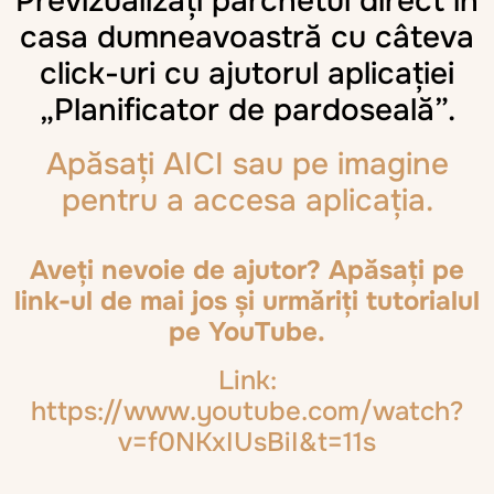
Previzualizați parchetul direct în
casa dumneavoastră cu câteva
click-uri cu ajutorul aplicației
„Planificator de pardoseală”.
Apăsați AICI sau pe imagine
pentru a accesa aplicația.
Aveți nevoie de ajutor? Apăsați pe
link-ul de mai jos și urmăriți tutorialul
pe YouTube.
Link:
https://www.youtube.com/watch?
v=f0NKxIUsBiI&t=11s