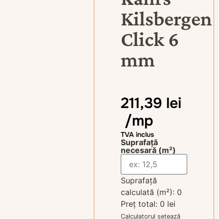
Kilsbergen
Click 6
mm
211,39
lei
/mp
TVA inclus
Suprafață
necesară (m²)
Suprafață
calculată (m²):
0
Preț total:
0 lei
Calculatorul setează