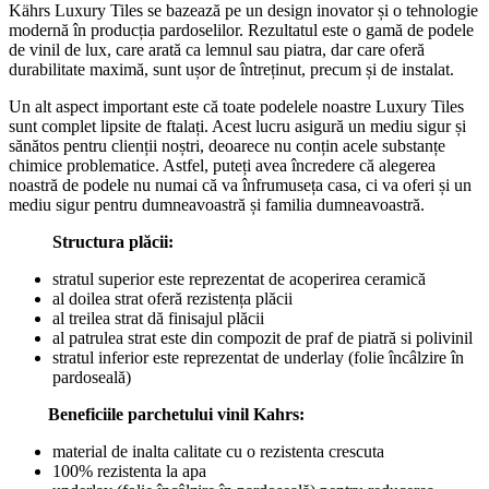
Kährs Luxury Tiles se bazează pe un design inovator și o tehnologie
modernă în producția pardoselilor. Rezultatul este o gamă de podele
de vinil de lux, care arată ca lemnul sau piatra, dar care oferă
durabilitate maximă, sunt ușor de întreținut, precum și de instalat.
Un alt aspect important este că toate podelele noastre Luxury Tiles
sunt complet lipsite de ftalați. Acest lucru asigură un mediu sigur și
sănătos pentru clienții noștri, deoarece nu conțin acele substanțe
chimice problematice. Astfel, puteți avea încredere că alegerea
noastră de podele nu numai că va înfrumuseța casa, ci va oferi și un
mediu sigur pentru dumneavoastră și familia dumneavoastră.
Structura plăcii:
stratul superior este reprezentat de acoperirea ceramică
al doilea strat oferă rezistența plăcii
al treilea strat dă finisajul plăcii
al patrulea strat este din compozit de praf de piatră si polivinil
stratul inferior este reprezentat de underlay (folie încâlzire în
pardoseală)
Beneficiile parchetului vinil Kahrs:
material de inalta calitate cu o rezistenta crescuta
100% rezistenta la apa