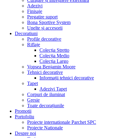
Curățare și întreținere exterioară
Adezivi
Finisaje
Pregatire suport
Bona Sportive System
Unelte și accesorii
Decoratiuni
Profile decorative
Riflaje
Colecția Stretto
Colecția Medio
Colecția Largo
Vopsea Benjamin Moore
Tehnici decorative
Informații tehnici decorative
Tapet
Adezivi Tapet
Corpuri de iluminat
Gresie
Toate decorațiunile
Promotii
Portofoliu
Proiecte internationale Parchet SPC
Proiecte Nationale
Despre noi