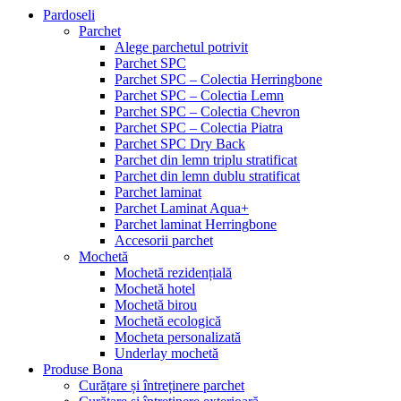
Pardoseli
Parchet
Alege parchetul potrivit
Parchet SPC
Parchet SPC – Colectia Herringbone
Parchet SPC – Colectia Lemn
Parchet SPC – Colectia Chevron
Parchet SPC – Colectia Piatra
Parchet SPC Dry Back
Parchet din lemn triplu stratificat
Parchet din lemn dublu stratificat
Parchet laminat
Parchet Laminat Aqua+
Parchet laminat Herringbone
Accesorii parchet
Mochetă
Mochetă rezidențială
Mochetă hotel
Mochetă birou
Mochetă ecologică
Mocheta personalizată
Underlay mochetă
Produse Bona
Curățare și întreținere parchet