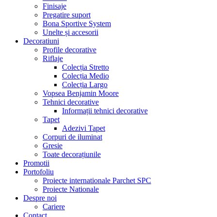
Finisaje
Pregatire suport
Bona Sportive System
Unelte și accesorii
Decoratiuni
Profile decorative
Riflaje
Colecția Stretto
Colecția Medio
Colecția Largo
Vopsea Benjamin Moore
Tehnici decorative
Informații tehnici decorative
Tapet
Adezivi Tapet
Corpuri de iluminat
Gresie
Toate decorațiunile
Promotii
Portofoliu
Proiecte internationale Parchet SPC
Proiecte Nationale
Despre noi
Cariere
Contact