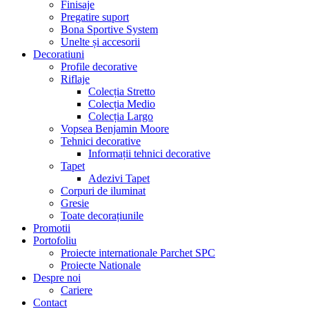
Finisaje
Pregatire suport
Bona Sportive System
Unelte și accesorii
Decoratiuni
Profile decorative
Riflaje
Colecția Stretto
Colecția Medio
Colecția Largo
Vopsea Benjamin Moore
Tehnici decorative
Informații tehnici decorative
Tapet
Adezivi Tapet
Corpuri de iluminat
Gresie
Toate decorațiunile
Promotii
Portofoliu
Proiecte internationale Parchet SPC
Proiecte Nationale
Despre noi
Cariere
Contact