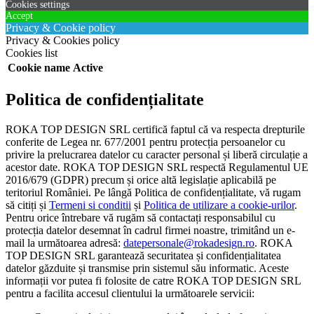
Cookies settings
Accept
Privacy & Cookie policy
Privacy & Cookies policy
Cookies list
Cookie name
Active
Politica de confidențialitate
ROKA TOP DESIGN SRL certifică faptul că va respecta drepturile
conferite de Legea nr. 677/2001 pentru protecția persoanelor cu
privire la prelucrarea datelor cu caracter personal și liberă circulație a
acestor date. ROKA TOP DESIGN SRL respectă Regulamentul UE
2016/679 (GDPR) precum și orice altă legislație aplicabilă pe
teritoriul României. Pe lângă Politica de confidențialitate, vă rugam
să citiți și
Termeni si conditii
și
Politica de utilizare a cookie-urilor
.
Pentru orice întrebare vă rugăm să contactați responsabilul cu
protecția datelor desemnat în cadrul firmei noastre, trimitând un e-
mail la următoarea adresă:
datepersonale@rokadesign.ro
. ROKA
TOP DESIGN SRL garantează securitatea și confidențialitatea
datelor găzduite și transmise prin sistemul său informatic. Aceste
informații vor putea fi folosite de catre ROKA TOP DESIGN SRL
pentru a facilita accesul clientului la următoarele servicii: