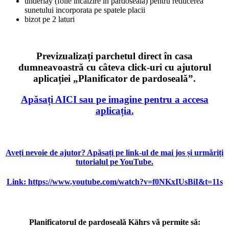
underlay (folie încâlzire în pardoseală) pentru reducerea
sunetului incorporata pe spatele placii
bizot pe 2 laturi
Previzualizați parchetul direct în casa
dumneavoastră cu câteva click-uri cu ajutorul
aplicației „Planificator de pardoseală”.
Apăsați AICI sau pe imagine pentru a accesa
aplicația.
Aveți nevoie de ajutor? Apăsați pe link-ul de mai jos și urmăriți
tutorialul pe YouTube.
Link: https://www.youtube.com/watch?v=f0NKxIUsBiI&t=11s
Planificatorul de pardoseală Kährs vă permite să: