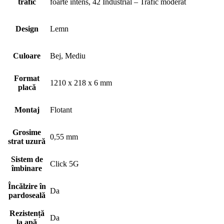
trafic
foarte intens, 42 Industrial – Trafic moderat
Design
Lemn
Culoare
Bej, Mediu
Format
1210 x 218 x 6 mm
placă
Montaj
Flotant
Grosime
0,55 mm
strat uzură
Sistem de
Click 5G
îmbinare
Încălzire în
Da
pardoseală
Rezistență
Da
la apă