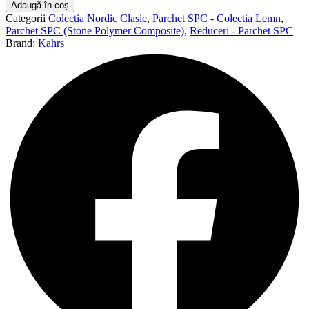
Parchet
Adaugă în coș
SPC
Categorii
Colectia Nordic Clasic
,
Parchet SPC - Colectia Lemn
,
Kahrs
Parchet SPC (Stone Polymer Composite)
,
Reduceri - Parchet SPC
Foloi
Brand:
Kahrs
Click
6
mm