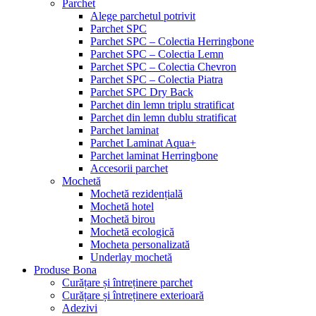
Parchet
Alege parchetul potrivit
Parchet SPC
Parchet SPC – Colectia Herringbone
Parchet SPC – Colectia Lemn
Parchet SPC – Colectia Chevron
Parchet SPC – Colectia Piatra
Parchet SPC Dry Back
Parchet din lemn triplu stratificat
Parchet din lemn dublu stratificat
Parchet laminat
Parchet Laminat Aqua+
Parchet laminat Herringbone
Accesorii parchet
Mochetă
Mochetă rezidențială
Mochetă hotel
Mochetă birou
Mochetă ecologică
Mocheta personalizată
Underlay mochetă
Produse Bona
Curățare și întreținere parchet
Curățare și întreținere exterioară
Adezivi