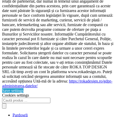
relații de parteneriat, dar numai în temeiul unui angajament de
confidențialitate din partea acestora, prin care garantează ca aceste
date sunt păstrate în siguranță și ca furnizarea acestor informații
personale se face conform legislației în vigoare, după cum urmează:
furnizorii de servicii de marketing, curierat, servicii de plată /
bancare, telemarketing sau alte servicii, furnizate de companii cu
care putem dezvolta programe comune de ofertare pe piața a
Bunurilor și Serviciilor noastre. Informațiile Cumpărătorului cu
caracter personal pot fi furnizate și către Parchetul General, Poliție,
instanțele judecătoresti și altor organe abilitate ale statului, în baza și
în limitele prevederilor legale și ca urmare a unor cereri expres
formulate. Solicitarea ștergerii datelor cu caracter personal se poate
realiza în cazul în care datele nu mai sunt necesare pentru scopurile
pentru care au fost colectate, sau v-ați retras consimțământul Datele
personale urmează să fie stocate de către ROKA TOP DESIGN
SRL cât timp aveți un cont în platforma www.rokadesign.ro. Puteți
să solicitați oricând ștergerea anumitor informații sau a contului,
accesând opțiunea Uită-mă de la adresa:
https://rokadesign.ro/gdpr-
administrarea-datelor/
Save settings
Cookies settings
Products
search
Pardoseli