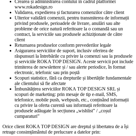
Crearea și administrarea contului în cadrul platformei
www.rokadesign.ro
Validarea, expedierea și facturarea comenzilor către client
Ulterior validării comenzii, pentru transmiterea de informații
privind produsele, perioadele de livrare, anulări sau alte
probleme de orice natură referitoare la o comandă sau un
contract, la serviciile sau produsele achiziționate de către
client
Returnarea produselor conform prevederilor legale
Asigurarea serviciilor de suport, inclusiv oferirea de
răspunsuri la întrebările cu privire la comenzi sau la produsele
și serviciile ROKA TOP DESIGN. Aceste servicii pot include
trimiterea de newslettere și / sau alerte periodice, în format
electronic, telefonic sau prin poștă
Scopuri statistice, fără ca drepturile și libertățile fundamentale
ale clientului să fie afectate
Îmbunătățirea serviciilor ROKA TOP DESIGN SRL și
scopuri de marketing: prin mesaje de tip e-mail, SMS,
telefonice, mobile push, webpush, etc., conținând informații
cu privire la oferta curentă sau informații referitoare la
produsele adăugate în secțiunea „wishlist” / „coșul
cumparaturi”
Orice client ROKA TOP DESIGN are dreptul și libertatea de a își
retrage consimțământul de prelucrare a datelor prin: