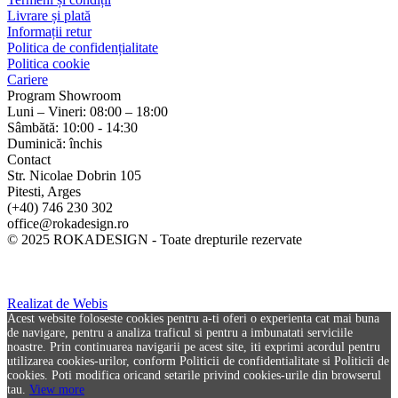
Livrare și plată
Informații retur
Politica de confidențialitate
Politica cookie
Cariere
Program Showroom
Luni – Vineri: 08:00 – 18:00
Sâmbătă: 10:00 - 14:30
Duminică: închis
Contact
Str. Nicolae Dobrin 105
Pitesti, Arges
(+40) 746 230 302
office@rokadesign.ro
© 2025 ROKADESIGN - Toate drepturile rezervate
Realizat de Webis
Acest website foloseste cookies pentru a-ti oferi o experienta cat mai buna
de navigare, pentru a analiza traficul si pentru a imbunatati serviciile
noastre. Prin continuarea navigarii pe acest site, iti exprimi acordul pentru
utilizarea cookies-urilor, conform Politicii de confidentialitate si Politicii de
cookies. Poti modifica oricand setarile privind cookies-urile din browserul
tau.
View more