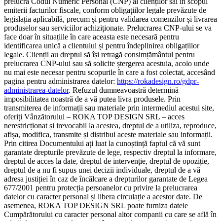
prelucra Codul Numeric Personal (CNP) al clienților săi în scopul
emiterii facturilor fiscale, conform obligațiilor legale prevăzute de
legislația aplicabilă, precum și pentru validarea comenzilor și livrarea
produselor sau serviciilor achiziționate. Prelucrarea CNP-ului se va
face doar în situațiile în care aceasta este necesară pentru
identificarea unică a clientului și pentru îndeplinirea obligațiilor
legale. Clienții au dreptul să își retragă consimțământul pentru
prelucrarea CNP-ului sau să solicite ștergerea acestuia, acolo unde
nu mai este necesar pentru scopurile în care a fost colectat, accesând
pagina pentru administrarea datelor:
https://rokadesign.ro/gdpr-
administrarea-datelor
. Refuzul dumneavoastră determină
imposibilitatea noastră de a vă putea livra produsele. Prin
transmiterea de informații sau materiale prin intermediul acestui site,
oferiți Vânzătorului – ROKA TOP DESIGN SRL – acces
nerestricționat și irevocabil la acestea, dreptul de a utiliza, reproduce,
afișa, modifica, transmite și distribui aceste materiale sau informații.
Prin citirea Documentului ați luat la cunoștință faptul că vă sunt
garantate drepturile prevăzute de lege, respectiv dreptul la informare,
dreptul de acces la date, dreptul de intervenție, dreptul de opoziție,
dreptul de a nu fi supus unei decizii individuale, dreptul de a vă
adresa justiției în caz de încălcare a drepturilor garantate de Legea
677/2001 pentru protecția persoanelor cu privire la prelucrarea
datelor cu caracter personal și libera circulație a acestor date. De
asemenea, ROKA TOP DESIGN SRL poate furniza datele
Cumpărătorului cu caracter personal altor companii cu care se află în