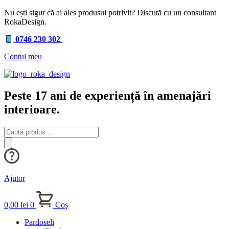
Nu ești sigur că ai ales produsul potrivit? Discută cu un consultant
RokaDesign.
0746 230 302
Contul meu
Peste 17 ani de experiență în amenajări
interioare.
Products
search
Ajutor
0,00
lei
0
Coș
Pardoseli