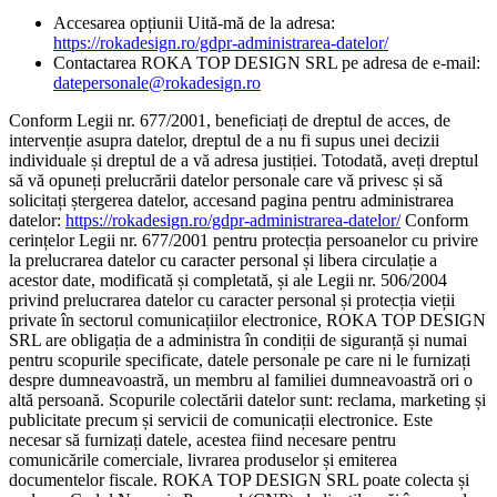
Accesarea opțiunii Uită-mă de la adresa:
https://rokadesign.ro/gdpr-administrarea-datelor/
Contactarea ROKA TOP DESIGN SRL pe adresa de e-mail:
datepersonale@rokadesign.ro
Conform Legii nr. 677/2001, beneficiați de dreptul de acces, de
intervenție asupra datelor, dreptul de a nu fi supus unei decizii
individuale și dreptul de a vă adresa justiției. Totodată, aveți dreptul
să vă opuneți prelucrării datelor personale care vă privesc și să
solicitați ștergerea datelor, accesand pagina pentru administrarea
datelor:
https://rokadesign.ro/gdpr-administrarea-datelor/
Conform
cerințelor Legii nr. 677/2001 pentru protecția persoanelor cu privire
la prelucrarea datelor cu caracter personal și libera circulație a
acestor date, modificată și completată, și ale Legii nr. 506/2004
privind prelucrarea datelor cu caracter personal și protecția vieții
private în sectorul comunicațiilor electronice, ROKA TOP DESIGN
SRL are obligația de a administra în condiții de siguranță și numai
pentru scopurile specificate, datele personale pe care ni le furnizați
despre dumneavoastră, un membru al familiei dumneavoastră ori o
altă persoană. Scopurile colectării datelor sunt: reclama, marketing și
publicitate precum și servicii de comunicații electronice. Este
necesar să furnizați datele, acestea fiind necesare pentru
comunicările comerciale, livrarea produselor și emiterea
documentelor fiscale. ROKA TOP DESIGN SRL poate colecta și