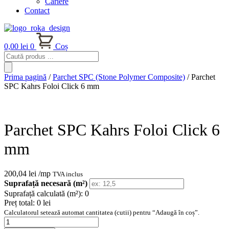
Cariere
Contact
0,00
lei
0
Coș
Products
search
Prima pagină
/
Parchet SPC (Stone Polymer Composite)
/ Parchet
SPC Kahrs Foloi Click 6 mm
Parchet SPC Kahrs Foloi Click 6
mm
200,04
lei
/mp
TVA inclus
Suprafață necesară (m²)
Suprafață calculată (m²):
0
Preț total:
0 lei
Calculatorul setează automat cantitatea (cutii) pentru “Adaugă în coș”.
Cantitate