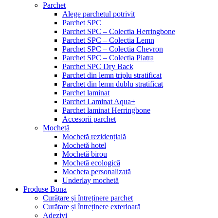
Parchet
Alege parchetul potrivit
Parchet SPC
Parchet SPC – Colectia Herringbone
Parchet SPC – Colectia Lemn
Parchet SPC – Colectia Chevron
Parchet SPC – Colectia Piatra
Parchet SPC Dry Back
Parchet din lemn triplu stratificat
Parchet din lemn dublu stratificat
Parchet laminat
Parchet Laminat Aqua+
Parchet laminat Herringbone
Accesorii parchet
Mochetă
Mochetă rezidențială
Mochetă hotel
Mochetă birou
Mochetă ecologică
Mocheta personalizată
Underlay mochetă
Produse Bona
Curățare și întreținere parchet
Curățare și întreținere exterioară
Adezivi