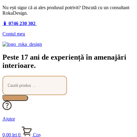
Nu ești sigur că ai ales produsul potrivit? Discută cu un consultant
RokaDesign.
📱 0746 230 302
Contul meu
Peste 17 ani de experiență în amenajări
interioare.
Products
search
Ajutor
0,00
lei
0
Coș