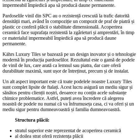
impermeabil împiedică apa să producă daune permanente.
Pardoselile vinil din SPC au o rezistență crescută la trafic datorită
densității mari, având în compoziție un compozit de praf de piatră și
plastic ce conferă plăcii o stabilitate dimensională. Acoperirea
ceramică face suprafața rezistentă la zgârieturi și amprentări, în timp
ce materialul impermeabil împiedică apa să producă daune
permanente.
Kährs Luxury Tiles se bazează pe un design inovator și o tehnologie
modernă în producția pardoselilor. Rezultatul este o gamă de podele
de vinil de lux, care arată ca lemnul sau piatra, dar care oferă
durabilitate maximă, sunt ușor de întreținut, precum și de instalat.
Un alt aspect important este că toate podelele noastre Luxury Tiles
sunt complet lipsite de ftalați. Acest lucru asigură un mediu sigur și
sănătos pentru clienții noștri, deoarece nu conțin acele substanțe
chimice problematice. Astfel, puteți avea încredere că alegerea
noastră de podele nu numai că va înfrumuseța casa, ci va oferi și un
mediu sigur pentru dumneavoastră și familia dumneavoastră.
Structura plăcii:
stratul superior este reprezentat de acoperirea ceramică
al doilea strat oferă rezistența plăcii