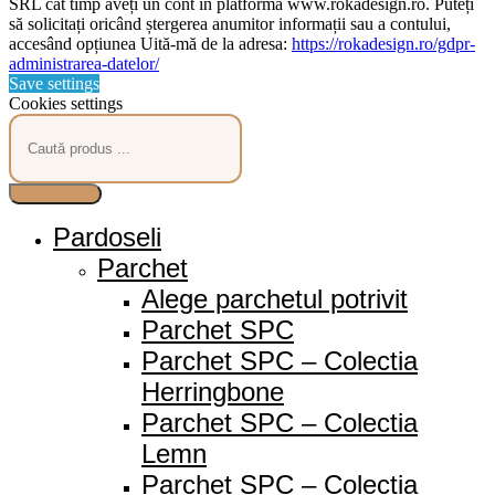
SRL cât timp aveți un cont în platforma www.rokadesign.ro. Puteți
să solicitați oricând ștergerea anumitor informații sau a contului,
accesând opțiunea Uită-mă de la adresa:
https://rokadesign.ro/gdpr-
administrarea-datelor/
Save settings
Cookies settings
Products
search
Pardoseli
Parchet
Alege parchetul potrivit
Parchet SPC
Parchet SPC – Colectia
Herringbone
Parchet SPC – Colectia
Lemn
Parchet SPC – Colectia