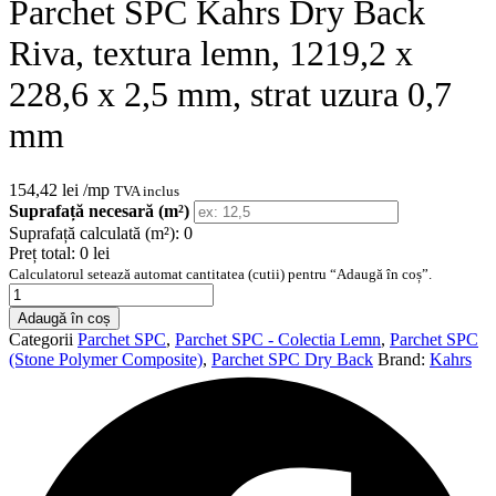
Parchet SPC Kahrs Dry Back
Riva, textura lemn, 1219,2 x
228,6 x 2,5 mm, strat uzura 0,7
mm
154,42
lei
/mp
TVA inclus
Suprafață necesară (m²)
Suprafață calculată (m²):
0
Preț total:
0 lei
Calculatorul setează automat cantitatea (cutii) pentru “Adaugă în coș”.
Cantitate
Parchet
Adaugă în coș
SPC
Categorii
Parchet SPC
,
Parchet SPC - Colectia Lemn
,
Parchet SPC
Kahrs
(Stone Polymer Composite)
,
Parchet SPC Dry Back
Brand:
Kahrs
Dry
Back
Riva,
textura
lemn,
1219,2
x