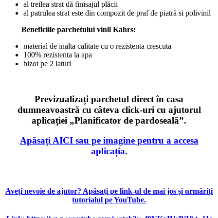
al treilea strat dă finisajul plăcii
al patrulea strat este din compozit de praf de piatră si polivinil
Beneficiile parchetului vinil Kahrs:
material de inalta calitate cu o rezistenta crescuta
100% rezistenta la apa
bizot pe 2 laturi
Previzualizați parchetul direct în casa
dumneavoastră cu câteva click-uri cu ajutorul
aplicației „Planificator de pardoseală”.
Apăsați AICI sau pe imagine pentru a accesa
aplicația.
Aveți nevoie de ajutor? Apăsați pe link-ul de mai jos și urmăriți
tutorialul pe YouTube.