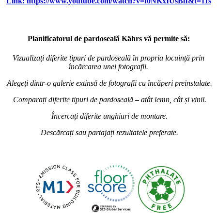
Link: https://www.youtube.com/watch?v=f0NKxIUsBiI&t=11s
Planificatorul de pardoseală Kährs vă permite să:
Vizualizați diferite tipuri de pardoseală în propria locuință prin
încărcarea unei fotografii.
Alegeți dintr-o galerie extinsă de fotografii cu încăperi preinstalate.
Comparați diferite tipuri de pardoseală – atât lemn, cât și vinil.
Încercați diferite unghiuri de montare.
Descărcați sau partajați rezultatele preferate.