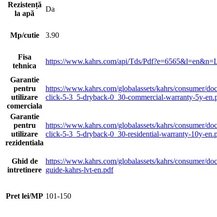
Rezistență
Da
la apă
Mp/cutie
3.90
Fisa
https://www.kahrs.com/api/Tds/Pdf?e=6565&l=en
tehnica
Garantie
pentru
https://www.kahrs.com/globalassets/kahrs/consumer/doc
utilizare
click-5-3_5-dryback-0_30-commercial-warranty-5y-en.
comerciala
Garantie
pentru
https://www.kahrs.com/globalassets/kahrs/consumer/doc
utilizare
click-5-3_5-dryback-0_30-residential-warranty-10y-en.
rezidentiala
Ghid de
https://www.kahrs.com/globalassets/kahrs/consumer/do
intretinere
guide-kahrs-lvt-en.pdf
Pret lei/MP
101-150