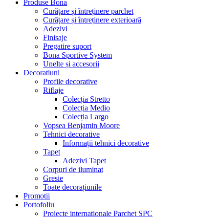
Produse Bona
Curățare și întreținere parchet
Curățare și întreținere exterioară
Adezivi
Finisaje
Pregatire suport
Bona Sportive System
Unelte și accesorii
Decoratiuni
Profile decorative
Riflaje
Colecția Stretto
Colecția Medio
Colecția Largo
Vopsea Benjamin Moore
Tehnici decorative
Informații tehnici decorative
Tapet
Adezivi Tapet
Corpuri de iluminat
Gresie
Toate decorațiunile
Promotii
Portofoliu
Proiecte internationale Parchet SPC