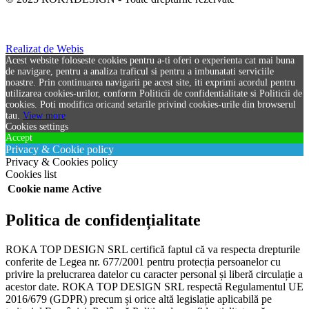
Realizat de Webis
Acest website foloseste cookies pentru a-ti oferi o experienta cat mai buna
de navigare, pentru a analiza traficul si pentru a imbunatati serviciile
noastre. Prin continuarea navigarii pe acest site, iti exprimi acordul pentru
utilizarea cookies-urilor, conform Politicii de confidentialitate si Politicii de
cookies. Poti modifica oricand setarile privind cookies-urile din browserul
tau.
View more
Cookies settings
Accept
Privacy & Cookie policy
Privacy & Cookies policy
Cookies list
Cookie name
Active
Politica de confidențialitate
ROKA TOP DESIGN SRL certifică faptul că va respecta drepturile
conferite de Legea nr. 677/2001 pentru protecția persoanelor cu
privire la prelucrarea datelor cu caracter personal și liberă circulație a
acestor date. ROKA TOP DESIGN SRL respectă Regulamentul UE
2016/679 (GDPR) precum și orice altă legislație aplicabilă pe