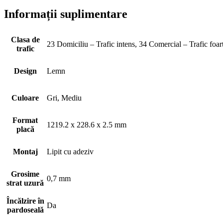
Informații suplimentare
Clasa de
23 Domiciliu – Trafic intens, 34 Comercial – Trafic foarte
trafic
Design
Lemn
Culoare
Gri, Mediu
Format
1219.2 x 228.6 x 2.5 mm
placă
Montaj
Lipit cu adeziv
Grosime
0,7 mm
strat uzură
Încălzire în
Da
pardoseală