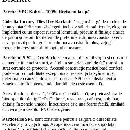
Parchet SPC Kahrs – 100% Rezistent la apă
Colecția Luxury Tiles Dry Back
oferă o gamă largă de modele de
lemn și piatră din care să alegeți, inclusiv stiluri tradiționale, elegante
împletituri cu un aspect rustic al lemnului, precum și finisaje clasice
de piatră și beton. Indiferent de preferințele dumneavoastră, avem
ceva potrivit pentru gusturile dumneavoastră. În plus, veți găsi
modele interesante printre opțiunile noastre.
Parchetul SPC – Dry Back
este realizat din vinil virgin și construit
cu atenție în cinci straturi, având un strat de uzură de 0,7 mm si un
strat ceramic de protectie. Această construcție meticuloasă conferă
podelelor o durabilitate exceptională, rezistență la zgârieturi și
deteriorarea cauzată de apă. Pardoseala SPC este ideală pentru
zonele cu trafic intens, unde durabilitatea este esențială.
Acest tip de pardoseală, 100% rezistentă la apă, se pretează foarte
bine spațiilor de tip HoReCa hotel, restaurant, cafenea, pub, bar,
chiar și în zonele umede. Întreținerea este una foarte facilă, similară
cu cea a pardoselilor PVC eterogene.
Pardoselile SPC
sunt construite pentru a asigura o durabilitate
excelentă și o viață lungă. Acoperirea ceramică face suprafața
rezistentă la zgârieturi și amprentări, în timp ce materialul