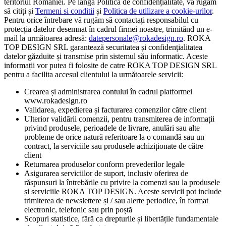
teritoriul României. Pe lângă Politica de confidențialitate, vă rugam
să citiți și
Termeni si conditii
și
Politica de utilizare a cookie-urilor
.
Pentru orice întrebare vă rugăm să contactați responsabilul cu
protecția datelor desemnat în cadrul firmei noastre, trimitând un e-
mail la următoarea adresă:
datepersonale@rokadesign.ro
. ROKA
TOP DESIGN SRL garantează securitatea și confidențialitatea
datelor găzduite și transmise prin sistemul său informatic. Aceste
informații vor putea fi folosite de catre ROKA TOP DESIGN SRL
pentru a facilita accesul clientului la următoarele servicii:
Crearea și administrarea contului în cadrul platformei
www.rokadesign.ro
Validarea, expedierea și facturarea comenzilor către client
Ulterior validării comenzii, pentru transmiterea de informații
privind produsele, perioadele de livrare, anulări sau alte
probleme de orice natură referitoare la o comandă sau un
contract, la serviciile sau produsele achiziționate de către
client
Returnarea produselor conform prevederilor legale
Asigurarea serviciilor de suport, inclusiv oferirea de
răspunsuri la întrebările cu privire la comenzi sau la produsele
și serviciile ROKA TOP DESIGN. Aceste servicii pot include
trimiterea de newslettere și / sau alerte periodice, în format
electronic, telefonic sau prin poștă
Scopuri statistice, fără ca drepturile și libertățile fundamentale