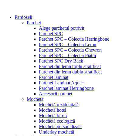
Pardoseli
Parchet
Alege parchetul potrivit
Parchet SPC
Parchet SPC – Colectia Herringbone
Parchet SPC – Colectia Lemn
Parchet SPC – Colectia Chevron
Parchet SPC – Colectia Piatra
Parchet SPC Dry Back
Parchet din lemn triplu stratificat
Parchet din lemn dublu stratificat
Parchet laminat
Parchet Laminat Aqua+
Parchet laminat Herringbone
Accesorii parchet
Mochetă
Mochetă rezidențială
Mochetă hotel
Mochetă birou
Mochetă ecologică
Mocheta personalizată
Underlay mochetă