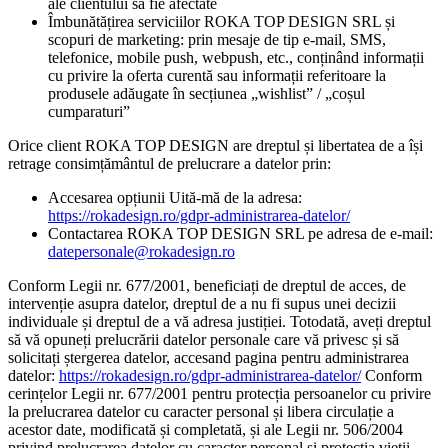
ale clientului să fie afectate
Îmbunătățirea serviciilor ROKA TOP DESIGN SRL și
scopuri de marketing: prin mesaje de tip e-mail, SMS,
telefonice, mobile push, webpush, etc., conținând informații
cu privire la oferta curentă sau informații referitoare la
produsele adăugate în secțiunea „wishlist” / „coșul
cumparaturi”
Orice client ROKA TOP DESIGN are dreptul și libertatea de a își
retrage consimțământul de prelucrare a datelor prin:
Accesarea opțiunii Uită-mă de la adresa:
https://rokadesign.ro/gdpr-administrarea-datelor/
Contactarea ROKA TOP DESIGN SRL pe adresa de e-mail:
datepersonale@rokadesign.ro
Conform Legii nr. 677/2001, beneficiați de dreptul de acces, de
intervenție asupra datelor, dreptul de a nu fi supus unei decizii
individuale și dreptul de a vă adresa justiției. Totodată, aveți dreptul
să vă opuneți prelucrării datelor personale care vă privesc și să
solicitați ștergerea datelor, accesand pagina pentru administrarea
datelor:
https://rokadesign.ro/gdpr-administrarea-datelor/
Conform
cerințelor Legii nr. 677/2001 pentru protecția persoanelor cu privire
la prelucrarea datelor cu caracter personal și libera circulație a
acestor date, modificată și completată, și ale Legii nr. 506/2004
privind prelucrarea datelor cu caracter personal și protecția vieții