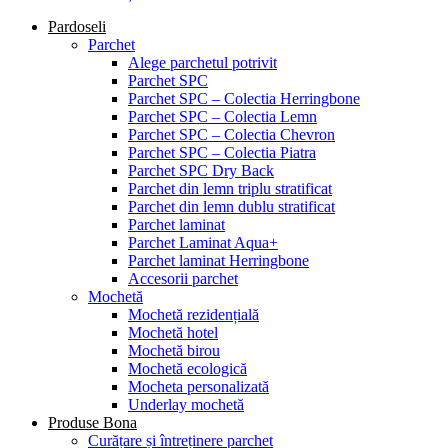
Pardoseli
Parchet
Alege parchetul potrivit
Parchet SPC
Parchet SPC – Colectia Herringbone
Parchet SPC – Colectia Lemn
Parchet SPC – Colectia Chevron
Parchet SPC – Colectia Piatra
Parchet SPC Dry Back
Parchet din lemn triplu stratificat
Parchet din lemn dublu stratificat
Parchet laminat
Parchet Laminat Aqua+
Parchet laminat Herringbone
Accesorii parchet
Mochetă
Mochetă rezidențială
Mochetă hotel
Mochetă birou
Mochetă ecologică
Mocheta personalizată
Underlay mochetă
Produse Bona
Curățare și întreținere parchet