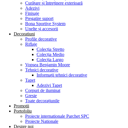
Curățare și întreținere exterioară
Adezivi
Finisaje
Pregatire suport
Bona Sportive System
Unelte și accesorii
Decoratiuni
Profile decorative
Riflaje
Colecția Stretto
Colecția Medio
Colecția Largo
Vopsea Benjamin Moore
Tehnici decorative
Informații tehnici decorative
Tapet
Adezivi Tapet
Corpuri de iluminat
Gresie
Toate decorațiunile
Promotii
Portofoliu
Proiecte internationale Parchet SPC
Proiecte Nationale
Despre noi