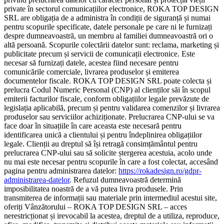
private în sectorul comunicațiilor electronice, ROKA TOP DESIGN
SRL are obligația de a administra în condiții de siguranță și numai
pentru scopurile specificate, datele personale pe care ni le furnizați
despre dumneavoastră, un membru al familiei dumneavoastră ori o
altă persoană. Scopurile colectării datelor sunt: reclama, marketing și
publicitate precum și servicii de comunicații electronice. Este
necesar să furnizați datele, acestea fiind necesare pentru
comunicările comerciale, livrarea produselor și emiterea
documentelor fiscale. ROKA TOP DESIGN SRL poate colecta și
prelucra Codul Numeric Personal (CNP) al clienților săi în scopul
emiterii facturilor fiscale, conform obligațiilor legale prevăzute de
legislația aplicabilă, precum și pentru validarea comenzilor și livrarea
produselor sau serviciilor achiziționate. Prelucrarea CNP-ului se va
face doar în situațiile în care aceasta este necesară pentru
identificarea unică a clientului și pentru îndeplinirea obligațiilor
legale. Clienții au dreptul să își retragă consimțământul pentru
prelucrarea CNP-ului sau să solicite ștergerea acestuia, acolo unde
nu mai este necesar pentru scopurile în care a fost colectat, accesând
pagina pentru administrarea datelor:
https://rokadesign.ro/gdpr-
administrarea-datelor
. Refuzul dumneavoastră determină
imposibilitatea noastră de a vă putea livra produsele. Prin
transmiterea de informații sau materiale prin intermediul acestui site,
oferiți Vânzătorului – ROKA TOP DESIGN SRL – acces
nerestricționat și irevocabil la acestea, dreptul de a utiliza, reproduce,