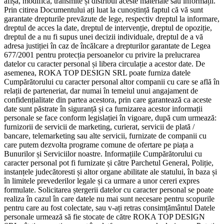
afișa, modifica, transmite și distribui aceste materiale sau informații.
Prin citirea Documentului ați luat la cunoștință faptul că vă sunt
garantate drepturile prevăzute de lege, respectiv dreptul la informare,
dreptul de acces la date, dreptul de intervenție, dreptul de opoziție,
dreptul de a nu fi supus unei decizii individuale, dreptul de a vă
adresa justiției în caz de încălcare a drepturilor garantate de Legea
677/2001 pentru protecția persoanelor cu privire la prelucrarea
datelor cu caracter personal și libera circulație a acestor date. De
asemenea, ROKA TOP DESIGN SRL poate furniza datele
Cumpărătorului cu caracter personal altor companii cu care se află în
relații de parteneriat, dar numai în temeiul unui angajament de
confidențialitate din partea acestora, prin care garantează ca aceste
date sunt păstrate în siguranță și ca furnizarea acestor informații
personale se face conform legislației în vigoare, după cum urmează:
furnizorii de servicii de marketing, curierat, servicii de plată /
bancare, telemarketing sau alte servicii, furnizate de companii cu
care putem dezvolta programe comune de ofertare pe piața a
Bunurilor și Serviciilor noastre. Informațiile Cumpărătorului cu
caracter personal pot fi furnizate și către Parchetul General, Poliție,
instanțele judecătoresti și altor organe abilitate ale statului, în baza și
în limitele prevederilor legale și ca urmare a unor cereri expres
formulate. Solicitarea ștergerii datelor cu caracter personal se poate
realiza în cazul în care datele nu mai sunt necesare pentru scopurile
pentru care au fost colectate, sau v-ați retras consimțământul Datele
personale urmează să fie stocate de către ROKA TOP DESIGN