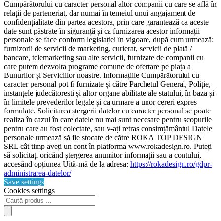
Cumpărătorului cu caracter personal altor companii cu care se află în
relații de parteneriat, dar numai în temeiul unui angajament de
confidențialitate din partea acestora, prin care garantează ca aceste
date sunt păstrate în siguranță și ca furnizarea acestor informații
personale se face conform legislației în vigoare, după cum urmează:
furnizorii de servicii de marketing, curierat, servicii de plată /
bancare, telemarketing sau alte servicii, furnizate de companii cu
care putem dezvolta programe comune de ofertare pe piața a
Bunurilor și Serviciilor noastre. Informațiile Cumpărătorului cu
caracter personal pot fi furnizate și către Parchetul General, Poliție,
instanțele judecătoresti și altor organe abilitate ale statului, în baza și
în limitele prevederilor legale și ca urmare a unor cereri expres
formulate. Solicitarea ștergerii datelor cu caracter personal se poate
realiza în cazul în care datele nu mai sunt necesare pentru scopurile
pentru care au fost colectate, sau v-ați retras consimțământul Datele
personale urmează să fie stocate de către ROKA TOP DESIGN
SRL cât timp aveți un cont în platforma www.rokadesign.ro. Puteți
să solicitați oricând ștergerea anumitor informații sau a contului,
accesând opțiunea Uită-mă de la adresa:
https://rokadesign.ro/gdpr-
administrarea-datelor/
Save settings
Cookies settings
Products
search