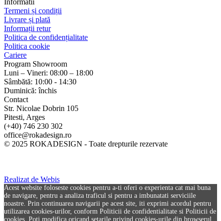
Informatii
Termeni și condiții
Livrare și plată
Informații retur
Politica de confidențialitate
Politica cookie
Cariere
Program Showroom
Luni – Vineri: 08:00 – 18:00
Sâmbătă: 10:00 - 14:30
Duminică: închis
Contact
Str. Nicolae Dobrin 105
Pitesti, Arges
(+40) 746 230 302
office@rokadesign.ro
© 2025 ROKADESIGN - Toate drepturile rezervate
Realizat de Webis
Acest website foloseste cookies pentru a-ti oferi o experienta cat mai buna
de navigare, pentru a analiza traficul si pentru a imbunatati serviciile
noastre. Prin continuarea navigarii pe acest site, iti exprimi acordul pentru
utilizarea cookies-urilor, conform Politicii de confidentialitate si Politicii de
cookies. Poti modifica oricand setarile privind cookies-urile din browserul