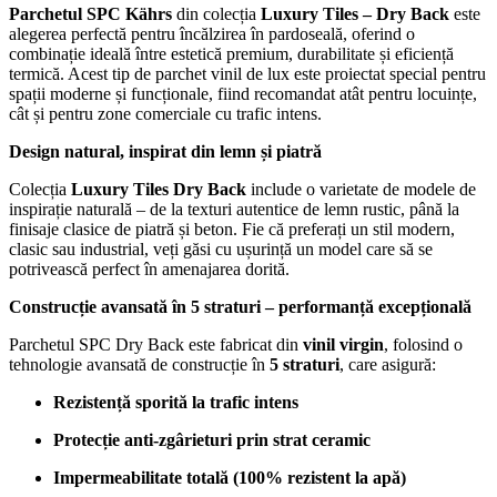
Parchetul SPC Kährs
din colecția
Luxury Tiles – Dry Back
este
alegerea perfectă pentru încălzirea în pardoseală, oferind o
combinație ideală între estetică premium, durabilitate și eficiență
termică. Acest tip de parchet vinil de lux este proiectat special pentru
spații moderne și funcționale, fiind recomandat atât pentru locuințe,
cât și pentru zone comerciale cu trafic intens.
Design natural, inspirat din lemn și piatră
Colecția
Luxury Tiles Dry Back
include o varietate de modele de
inspirație naturală – de la texturi autentice de lemn rustic, până la
finisaje clasice de piatră și beton. Fie că preferați un stil modern,
clasic sau industrial, veți găsi cu ușurință un model care să se
potrivească perfect în amenajarea dorită.
Construcție avansată în 5 straturi – performanță excepțională
Parchetul SPC Dry Back este fabricat din
vinil virgin
, folosind o
tehnologie avansată de construcție în
5 straturi
, care asigură:
Rezistență sporită la trafic intens
Protecție anti-zgârieturi prin strat ceramic
Impermeabilitate totală (100% rezistent la apă)