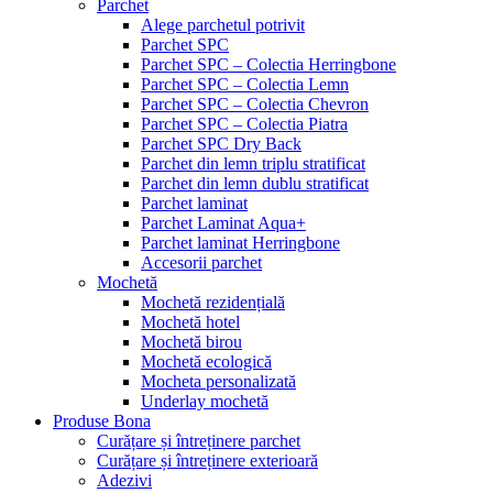
Parchet
Alege parchetul potrivit
Parchet SPC
Parchet SPC – Colectia Herringbone
Parchet SPC – Colectia Lemn
Parchet SPC – Colectia Chevron
Parchet SPC – Colectia Piatra
Parchet SPC Dry Back
Parchet din lemn triplu stratificat
Parchet din lemn dublu stratificat
Parchet laminat
Parchet Laminat Aqua+
Parchet laminat Herringbone
Accesorii parchet
Mochetă
Mochetă rezidențială
Mochetă hotel
Mochetă birou
Mochetă ecologică
Mocheta personalizată
Underlay mochetă
Produse Bona
Curățare și întreținere parchet
Curățare și întreținere exterioară
Adezivi