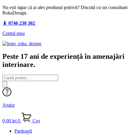
Nu ești sigur că ai ales produsul potrivit? Discută cu un consultant
RokaDesign.
📱 0746 230 302
Contul meu
Peste 17 ani de experiență în amenajări
interioare.
Products
search
Ajutor
0,00
lei
0
Coș
Pardoseli