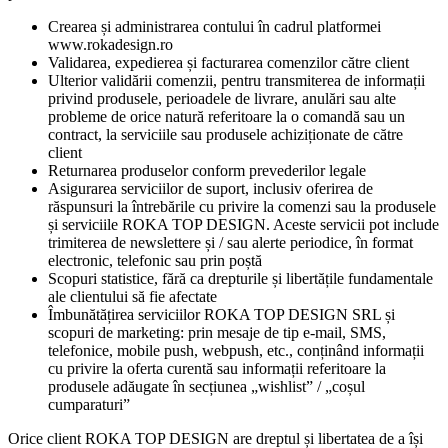
Crearea și administrarea contului în cadrul platformei
www.rokadesign.ro
Validarea, expedierea și facturarea comenzilor către client
Ulterior validării comenzii, pentru transmiterea de informații
privind produsele, perioadele de livrare, anulări sau alte
probleme de orice natură referitoare la o comandă sau un
contract, la serviciile sau produsele achiziționate de către
client
Returnarea produselor conform prevederilor legale
Asigurarea serviciilor de suport, inclusiv oferirea de
răspunsuri la întrebările cu privire la comenzi sau la produsele
și serviciile ROKA TOP DESIGN. Aceste servicii pot include
trimiterea de newslettere și / sau alerte periodice, în format
electronic, telefonic sau prin poștă
Scopuri statistice, fără ca drepturile și libertățile fundamentale
ale clientului să fie afectate
Îmbunătățirea serviciilor ROKA TOP DESIGN SRL și
scopuri de marketing: prin mesaje de tip e-mail, SMS,
telefonice, mobile push, webpush, etc., conținând informații
cu privire la oferta curentă sau informații referitoare la
produsele adăugate în secțiunea „wishlist” / „coșul
cumparaturi”
Orice client ROKA TOP DESIGN are dreptul și libertatea de a își