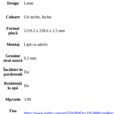
Design
Lemn
Culoare
Gri inchis, Inchis
Format
1219.2 x 228.6 x 2.5 mm
placă
Montaj
Lipit cu adeziv
Grosime
0,3 mm
strat uzură
Încălzire în
Da
pardoseală
Rezistență
Da
la apă
Mp/cutie
3.90
Fisa
https://www.kahrs.com/api/Tds/Pdf?e=19148&l=e