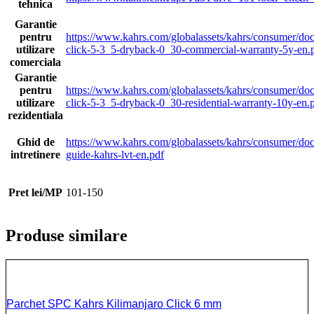
tehnica
Garantie
pentru
https://www.kahrs.com/globalassets/kahrs/consumer/doc
utilizare
click-5-3_5-dryback-0_30-commercial-warranty-5y-en.
comerciala
Garantie
pentru
https://www.kahrs.com/globalassets/kahrs/consumer/doc
utilizare
click-5-3_5-dryback-0_30-residential-warranty-10y-en.
rezidentiala
Ghid de
https://www.kahrs.com/globalassets/kahrs/consumer/do
intretinere
guide-kahrs-lvt-en.pdf
Pret lei/MP
101-150
Produse similare
Parchet SPC Kahrs Kilimanjaro Click 6 mm