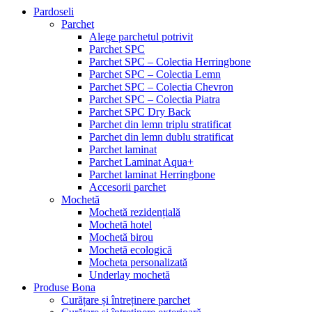
Pardoseli
Parchet
Alege parchetul potrivit
Parchet SPC
Parchet SPC – Colectia Herringbone
Parchet SPC – Colectia Lemn
Parchet SPC – Colectia Chevron
Parchet SPC – Colectia Piatra
Parchet SPC Dry Back
Parchet din lemn triplu stratificat
Parchet din lemn dublu stratificat
Parchet laminat
Parchet Laminat Aqua+
Parchet laminat Herringbone
Accesorii parchet
Mochetă
Mochetă rezidențială
Mochetă hotel
Mochetă birou
Mochetă ecologică
Mocheta personalizată
Underlay mochetă
Produse Bona
Curățare și întreținere parchet