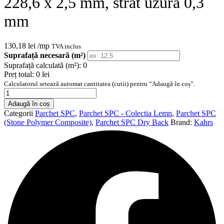
228,6 x 2,5 mm, strat uzura 0,3
mm
130,18
lei
/mp
TVA inclus
Suprafață necesară (m²)
Suprafață calculată (m²):
0
Preț total:
0 lei
Calculatorul setează automat cantitatea (cutii) pentru “Adaugă în coș”.
Cantitate
Parchet
Adaugă în coș
SPC
Categorii
Parchet SPC
,
Parchet SPC - Colectia Lemn
,
Parchet SPC
Kahrs
(Stone Polymer Composite)
,
Parchet SPC Dry Back
Brand:
Kahrs
Dry
Back
Niagara,
textura
lemn,
1219,2
x
228,6
x
2,5
mm,