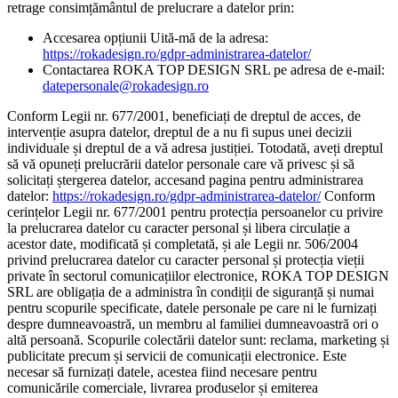
retrage consimțământul de prelucrare a datelor prin:
Accesarea opțiunii Uită-mă de la adresa:
https://rokadesign.ro/gdpr-administrarea-datelor/
Contactarea ROKA TOP DESIGN SRL pe adresa de e-mail:
datepersonale@rokadesign.ro
Conform Legii nr. 677/2001, beneficiați de dreptul de acces, de
intervenție asupra datelor, dreptul de a nu fi supus unei decizii
individuale și dreptul de a vă adresa justiției. Totodată, aveți dreptul
să vă opuneți prelucrării datelor personale care vă privesc și să
solicitați ștergerea datelor, accesand pagina pentru administrarea
datelor:
https://rokadesign.ro/gdpr-administrarea-datelor/
Conform
cerințelor Legii nr. 677/2001 pentru protecția persoanelor cu privire
la prelucrarea datelor cu caracter personal și libera circulație a
acestor date, modificată și completată, și ale Legii nr. 506/2004
privind prelucrarea datelor cu caracter personal și protecția vieții
private în sectorul comunicațiilor electronice, ROKA TOP DESIGN
SRL are obligația de a administra în condiții de siguranță și numai
pentru scopurile specificate, datele personale pe care ni le furnizați
despre dumneavoastră, un membru al familiei dumneavoastră ori o
altă persoană. Scopurile colectării datelor sunt: reclama, marketing și
publicitate precum și servicii de comunicații electronice. Este
necesar să furnizați datele, acestea fiind necesare pentru
comunicările comerciale, livrarea produselor și emiterea