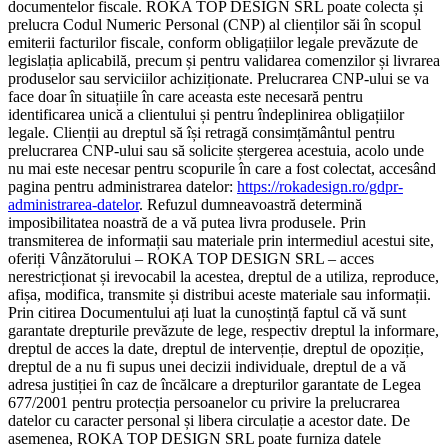
documentelor fiscale. ROKA TOP DESIGN SRL poate colecta și
prelucra Codul Numeric Personal (CNP) al clienților săi în scopul
emiterii facturilor fiscale, conform obligațiilor legale prevăzute de
legislația aplicabilă, precum și pentru validarea comenzilor și livrarea
produselor sau serviciilor achiziționate. Prelucrarea CNP-ului se va
face doar în situațiile în care aceasta este necesară pentru
identificarea unică a clientului și pentru îndeplinirea obligațiilor
legale. Clienții au dreptul să își retragă consimțământul pentru
prelucrarea CNP-ului sau să solicite ștergerea acestuia, acolo unde
nu mai este necesar pentru scopurile în care a fost colectat, accesând
pagina pentru administrarea datelor:
https://rokadesign.ro/gdpr-
administrarea-datelor
. Refuzul dumneavoastră determină
imposibilitatea noastră de a vă putea livra produsele. Prin
transmiterea de informații sau materiale prin intermediul acestui site,
oferiți Vânzătorului – ROKA TOP DESIGN SRL – acces
nerestricționat și irevocabil la acestea, dreptul de a utiliza, reproduce,
afișa, modifica, transmite și distribui aceste materiale sau informații.
Prin citirea Documentului ați luat la cunoștință faptul că vă sunt
garantate drepturile prevăzute de lege, respectiv dreptul la informare,
dreptul de acces la date, dreptul de intervenție, dreptul de opoziție,
dreptul de a nu fi supus unei decizii individuale, dreptul de a vă
adresa justiției în caz de încălcare a drepturilor garantate de Legea
677/2001 pentru protecția persoanelor cu privire la prelucrarea
datelor cu caracter personal și libera circulație a acestor date. De
asemenea, ROKA TOP DESIGN SRL poate furniza datele