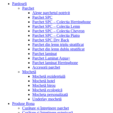
Pardoseli
Parchet
Alege parchetul potrivit
Parchet SPC
Parchet SPC – Colectia Herringbone
Parchet SPC – Colectia Lemn
Parchet SPC – Colectia Chevron
Parchet SPC – Colectia Piatra
Parchet SPC Dry Back
Parchet din lemn triplu stratificat
Parchet din lemn dublu stratificat
Parchet laminat
Parchet Laminat Aqua+
Parchet laminat Herringbone
Accesorii parchet
Mochetă
Mochetă rezidențială
Mochetă hotel
Mochetă birou
Mochetă ecologică
Mocheta personalizată
Underlay mochetă
Produse Bona
Curățare și întreținere parchet
Curățare și întreținere exterioară