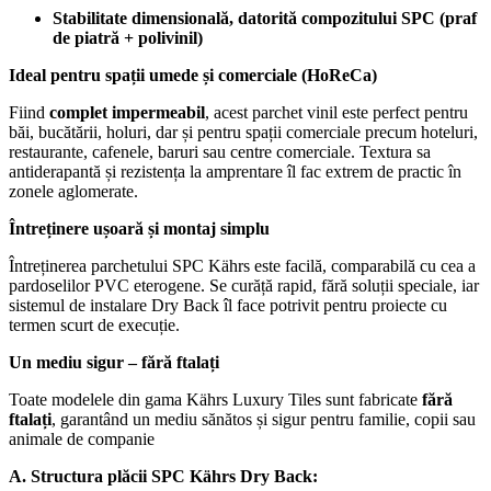
Stabilitate dimensională, datorită compozitului SPC (praf
de piatră + polivinil)
Ideal pentru spații umede și comerciale (HoReCa)
Fiind
complet impermeabil
, acest parchet vinil este perfect pentru
băi, bucătării, holuri, dar și pentru spații comerciale precum hoteluri,
restaurante, cafenele, baruri sau centre comerciale. Textura sa
antiderapantă și rezistența la amprentare îl fac extrem de practic în
zonele aglomerate.
Întreținere ușoară și montaj simplu
Întreținerea parchetului SPC Kährs este facilă, comparabilă cu cea a
pardoselilor PVC eterogene. Se curăță rapid, fără soluții speciale, iar
sistemul de instalare Dry Back îl face potrivit pentru proiecte cu
termen scurt de execuție.
Un mediu sigur – fără ftalați
Toate modelele din gama Kährs Luxury Tiles sunt fabricate
fără
ftalați
, garantând un mediu sănătos și sigur pentru familie, copii sau
animale de companie
A. Structura plăcii SPC Kährs Dry Back: