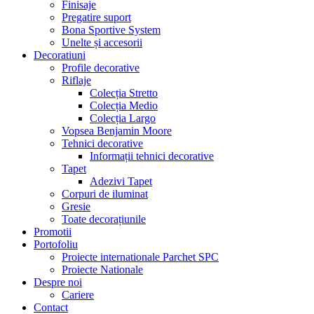
Finisaje
Pregatire suport
Bona Sportive System
Unelte și accesorii
Decoratiuni
Profile decorative
Riflaje
Colecția Stretto
Colecția Medio
Colecția Largo
Vopsea Benjamin Moore
Tehnici decorative
Informații tehnici decorative
Tapet
Adezivi Tapet
Corpuri de iluminat
Gresie
Toate decorațiunile
Promotii
Portofoliu
Proiecte internationale Parchet SPC
Proiecte Nationale
Despre noi
Cariere
Contact