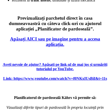
Rezistent la
trafic intens
, umiditate și uzură mecanică
Previzualizați parchetul direct în casa
dumneavoastră cu câteva click-uri cu ajutorul
aplicației „Planificator de pardoseală”.
Apăsați AICI sau pe imagine pentru a accesa
aplicația.
Aveți nevoie de ajutor? Apăsați pe link-ul de mai jos și urmăriți
tutorialul pe YouTube.
Link: https://www.youtube.com/watch?v=f0NKxIUsBiI&t=11s
Planificatorul de pardoseală Kährs vă permite să:
Vizualizați diferite tipuri de pardoseală în propria locuință prin