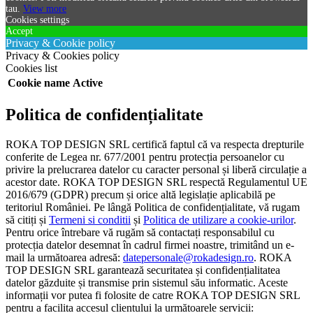
tau.
View more
Cookies settings
Accept
Privacy & Cookie policy
Privacy & Cookies policy
Cookies list
Cookie name
Active
Politica de confidențialitate
ROKA TOP DESIGN SRL certifică faptul că va respecta drepturile
conferite de Legea nr. 677/2001 pentru protecția persoanelor cu
privire la prelucrarea datelor cu caracter personal și liberă circulație a
acestor date. ROKA TOP DESIGN SRL respectă Regulamentul UE
2016/679 (GDPR) precum și orice altă legislație aplicabilă pe
teritoriul României. Pe lângă Politica de confidențialitate, vă rugam
să citiți și
Termeni si conditii
și
Politica de utilizare a cookie-urilor
.
Pentru orice întrebare vă rugăm să contactați responsabilul cu
protecția datelor desemnat în cadrul firmei noastre, trimitând un e-
mail la următoarea adresă:
datepersonale@rokadesign.ro
. ROKA
TOP DESIGN SRL garantează securitatea și confidențialitatea
datelor găzduite și transmise prin sistemul său informatic. Aceste
informații vor putea fi folosite de catre ROKA TOP DESIGN SRL
pentru a facilita accesul clientului la următoarele servicii: