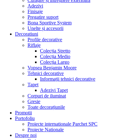
Curățare și întreținere exterioară
Adezivi
Finisaje
Pregatire suport
Bona Sportive System
Unelte și accesorii
Decoratiuni
Profile decorative
Riflaje
Colecția Stretto
Colecția Medio
Colecția Largo
Vopsea Benjamin Moore
Tehnici decorative
Informații tehnici decorative
Tapet
Adezivi Tapet
Corpuri de iluminat
Gresie
Toate decorațiunile
Promotii
Portofoliu
Proiecte internationale Parchet SPC
Proiecte Nationale
Despre noi