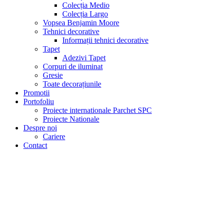
Colecția Medio
Colecția Largo
Vopsea Benjamin Moore
Tehnici decorative
Informații tehnici decorative
Tapet
Adezivi Tapet
Corpuri de iluminat
Gresie
Toate decorațiunile
Promotii
Portofoliu
Proiecte internationale Parchet SPC
Proiecte Nationale
Despre noi
Cariere
Contact