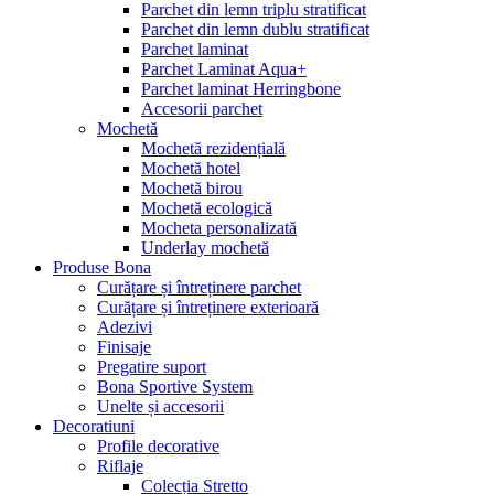
Parchet din lemn triplu stratificat
Parchet din lemn dublu stratificat
Parchet laminat
Parchet Laminat Aqua+
Parchet laminat Herringbone
Accesorii parchet
Mochetă
Mochetă rezidențială
Mochetă hotel
Mochetă birou
Mochetă ecologică
Mocheta personalizată
Underlay mochetă
Produse Bona
Curățare și întreținere parchet
Curățare și întreținere exterioară
Adezivi
Finisaje
Pregatire suport
Bona Sportive System
Unelte și accesorii
Decoratiuni
Profile decorative
Riflaje
Colecția Stretto