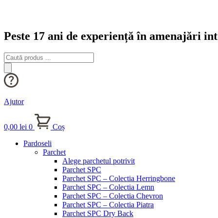
Peste 17 ani de experiență în amenajări int
Products
search
Ajutor
0,00
lei
0
Coș
Pardoseli
Parchet
Alege parchetul potrivit
Parchet SPC
Parchet SPC – Colectia Herringbone
Parchet SPC – Colectia Lemn
Parchet SPC – Colectia Chevron
Parchet SPC – Colectia Piatra
Parchet SPC Dry Back