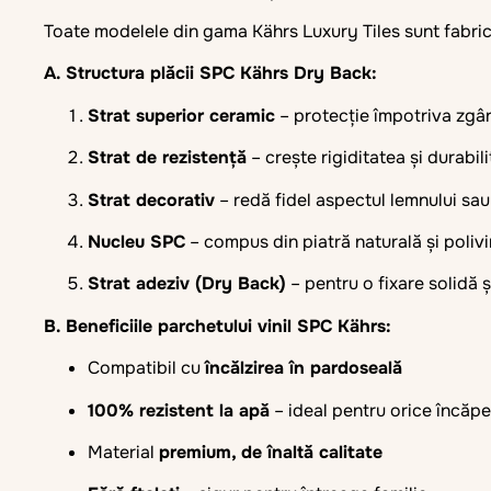
Toate modelele din gama Kährs Luxury Tiles sunt fabri
A. Structura plăcii SPC Kährs Dry Back:
Strat superior ceramic
– protecție împotriva zgârie
Strat de rezistență
– crește rigiditatea și durabili
Strat decorativ
– redă fidel aspectul lemnului sau 
Nucleu SPC
– compus din piatră naturală și polivin
Strat adeziv (Dry Back)
– pentru o fixare solidă ș
B. Beneficiile parchetului vinil SPC Kährs:
Compatibil cu
încălzirea în pardoseală
100% rezistent la apă
– ideal pentru orice încăp
Material
premium, de înaltă calitate