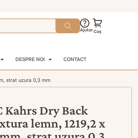
Ajutor
Coș
DESPRE NOI
CONTACT
m, strat uzura 0,3 mm
C Kahrs Dry Back
xtura lemn, 1219,2 x
 mm, strat uzura 0,3