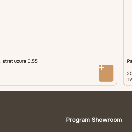
 strat uzura 0,55
Pa
2
TV
Program Showroom