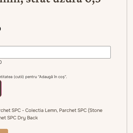
p
0
itatea (cutii) pentru “Adaugă în coș”.
rchet SPC - Colectia Lemn
,
Parchet SPC (Stone
het SPC Dry Back