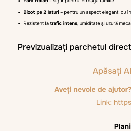
Fără ftalați
– sigur pentru întreaga familie
Bizot pe 2 laturi
– pentru un aspect elegant, cu îm
Rezistent la
trafic intens
, umiditate și uzură mec
Previzualizați parchetul direc
Apăsați A
Aveți nevoie de ajutor?
Link: htt
Plani