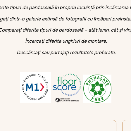
erite tipuri de pardoseală în propria locuință prin încărcarea u
eți dintr-o galerie extinsă de fotografii cu încăperi preinsta
omparați diferite tipuri de pardoseală – atât lemn, cât și vini
Încercați diferite unghiuri de montare.
Descărcați sau partajați rezultatele preferate.