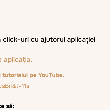
lick-uri cu ajutorul aplicației
aplicația.
i tutorialul pe YouTube.
sBiI&t=11s
te să: