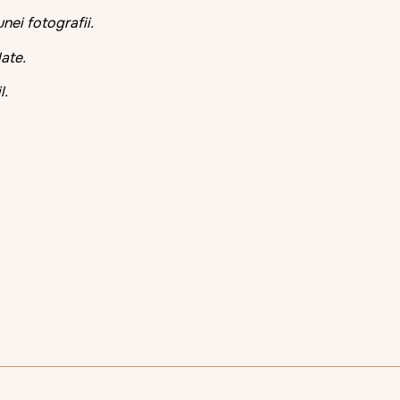
nei fotografii.
late.
l.