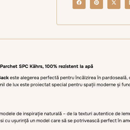
 Parchet SPC Kährs, 100% rezistent la apă
Back
este alegerea perfectă pentru încălzirea în pardoseală, 
inil de lux este proiectat special pentru spații moderne și fun
odele de inspirație naturală – de la texturi autentice de lemn 
 găsi cu ușurință un model care să se potrivească perfect în am