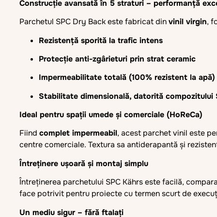
Construcție avansată în 5 straturi – performanță exc
Parchetul SPC Dry Back este fabricat din
vinil virgin
, 
Rezistență sporită la trafic intens
Protecție anti-zgârieturi prin strat ceramic
Impermeabilitate totală (100% rezistent la apă)
Stabilitate dimensională, datorită compozitului S
Ideal pentru spații umede și comerciale (HoReCa)
Fiind
complet impermeabil
, acest parchet vinil este pe
centre comerciale. Textura sa antiderapantă și rezisten
Întreținere ușoară și montaj simplu
Întreținerea parchetului SPC Kährs este facilă, comparab
face potrivit pentru proiecte cu termen scurt de execuț
Un mediu sigur – fără ftalați