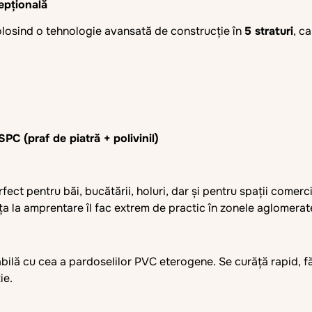
epțională
folosind o tehnologie avansată de construcție în
5 straturi
, c
PC (praf de piatră + polivinil)
rfect pentru băi, bucătării, holuri, dar și pentru spații comer
ța la amprentare îl fac extrem de practic în zonele aglomerat
ilă cu cea a pardoselilor PVC eterogene. Se curăță rapid, fără
ie.