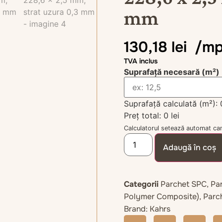
mm
130,18
lei
/m
TVA inclus
Suprafață necesară (m²)
Suprafață calculată (m²):
Preț total:
0 lei
Calculatorul setează automat cant
Adaugă în coș
Categorii
Parchet SPC
,
Pa
Polymer Composite)
,
Parc
Brand:
Kahrs