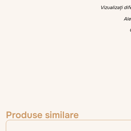
Vizualizați dif
Aleg
C
Produse similare