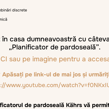
binări discrete
anică
t în casa dumneavoastră cu câteva c
„Planificator de pardoseală”.
ICI sau pe imagine pentru a accesa 
 Apăsați pe link-ul de mai jos și urmăriț
ps://www.youtube.com/watch?v=f0NKxIU
ficatorul de pardoseală Kährs vă permi