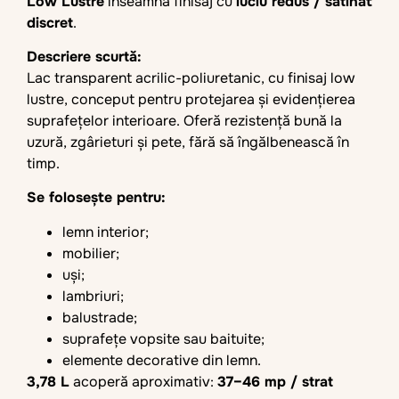
Low Lustre
înseamnă finisaj cu
luciu redus / satinat
discret
.
Descriere scurtă:
Lac transparent acrilic-poliuretanic, cu finisaj low
lustre, conceput pentru protejarea și evidențierea
suprafețelor interioare. Oferă rezistență bună la
uzură, zgârieturi și pete, fără să îngălbenească în
timp.
Se folosește pentru:
lemn interior;
mobilier;
uși;
lambriuri;
balustrade;
suprafețe vopsite sau baituite;
elemente decorative din lemn.
3,78 L
acoperă aproximativ:
37–46 mp / strat