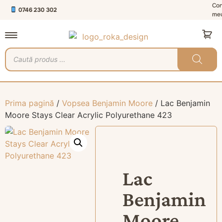
Con
0746 230 302
me
Prima pagină
/
Vopsea Benjamin Moore
/ Lac Benjamin
Moore Stays Clear Acrylic Polyurethane 423
Lac
Benjamin
Moore