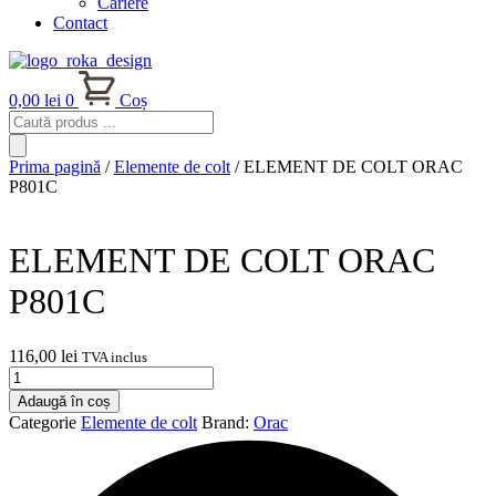
Cariere
Contact
0,00
lei
0
Coș
Products
search
Prima pagină
/
Elemente de colt
/ ELEMENT DE COLT ORAC
P801C
ELEMENT DE COLT ORAC
P801C
116,00
lei
TVA inclus
Cantitate
ELEMENT
Adaugă în coș
DE
Categorie
Elemente de colt
Brand:
Orac
COLT
ORAC
P801C