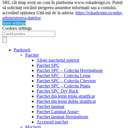
SRL cât timp aveți un cont în platforma www.rokadesign.ro. Puteți
să solicitați oricând ștergerea anumitor informații sau a contului,
accesând opțiunea Uită-mă de la adresa:
https://rokadesign.ro/gdpr-
administrarea-datelor/
Save settings
Cookies settings
Products
search
Pardoseli
Parchet
Alege parchetul potrivit
Parchet SPC
Parchet SPC – Colectia Herringbone
Parchet SPC – Colectia Lemn
Parchet SPC – Colectia Chevron
Parchet SPC – Colectia Piatra
Parchet SPC Dry Back
Parchet din lemn triplu stratificat
Parchet din lemn dublu stratificat
Parchet laminat
Parchet Laminat Aqua+
Parchet laminat Herringbone
Accesorii parchet
Mochetă