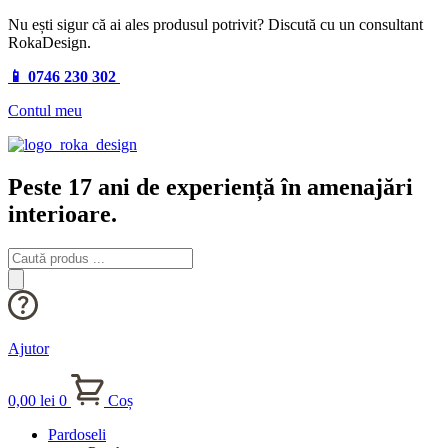
Nu ești sigur că ai ales produsul potrivit? Discută cu un consultant
RokaDesign.
📱 0746 230 302
Contul meu
Peste 17 ani de experiență în amenajări
interioare.
Products
search
Ajutor
0,00
lei
0
Coș
Pardoseli