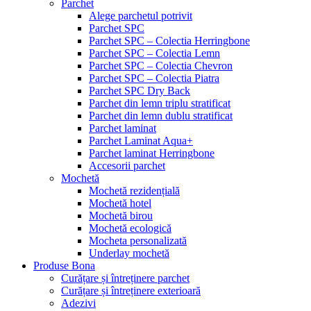
Parchet
Alege parchetul potrivit
Parchet SPC
Parchet SPC – Colectia Herringbone
Parchet SPC – Colectia Lemn
Parchet SPC – Colectia Chevron
Parchet SPC – Colectia Piatra
Parchet SPC Dry Back
Parchet din lemn triplu stratificat
Parchet din lemn dublu stratificat
Parchet laminat
Parchet Laminat Aqua+
Parchet laminat Herringbone
Accesorii parchet
Mochetă
Mochetă rezidențială
Mochetă hotel
Mochetă birou
Mochetă ecologică
Mocheta personalizată
Underlay mochetă
Produse Bona
Curățare și întreținere parchet
Curățare și întreținere exterioară
Adezivi