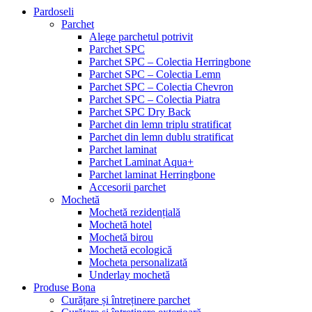
Pardoseli
Parchet
Alege parchetul potrivit
Parchet SPC
Parchet SPC – Colectia Herringbone
Parchet SPC – Colectia Lemn
Parchet SPC – Colectia Chevron
Parchet SPC – Colectia Piatra
Parchet SPC Dry Back
Parchet din lemn triplu stratificat
Parchet din lemn dublu stratificat
Parchet laminat
Parchet Laminat Aqua+
Parchet laminat Herringbone
Accesorii parchet
Mochetă
Mochetă rezidențială
Mochetă hotel
Mochetă birou
Mochetă ecologică
Mocheta personalizată
Underlay mochetă
Produse Bona
Curățare și întreținere parchet