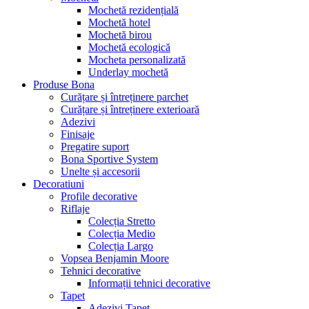
Mochetă rezidențială
Mochetă hotel
Mochetă birou
Mochetă ecologică
Mocheta personalizată
Underlay mochetă
Produse Bona
Curățare și întreținere parchet
Curățare și întreținere exterioară
Adezivi
Finisaje
Pregatire suport
Bona Sportive System
Unelte și accesorii
Decoratiuni
Profile decorative
Riflaje
Colecția Stretto
Colecția Medio
Colecția Largo
Vopsea Benjamin Moore
Tehnici decorative
Informații tehnici decorative
Tapet
Adezivi Tapet