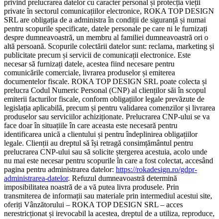
privind prelucrarea datelor cu caracter personal și protecția vieții
private în sectorul comunicațiilor electronice, ROKA TOP DESIGN
SRL are obligația de a administra în condiții de siguranță și numai
pentru scopurile specificate, datele personale pe care ni le furnizați
despre dumneavoastră, un membru al familiei dumneavoastră ori o
altă persoană. Scopurile colectării datelor sunt: reclama, marketing și
publicitate precum și servicii de comunicații electronice. Este
necesar să furnizați datele, acestea fiind necesare pentru
comunicările comerciale, livrarea produselor și emiterea
documentelor fiscale. ROKA TOP DESIGN SRL poate colecta și
prelucra Codul Numeric Personal (CNP) al clienților săi în scopul
emiterii facturilor fiscale, conform obligațiilor legale prevăzute de
legislația aplicabilă, precum și pentru validarea comenzilor și livrarea
produselor sau serviciilor achiziționate. Prelucrarea CNP-ului se va
face doar în situațiile în care aceasta este necesară pentru
identificarea unică a clientului și pentru îndeplinirea obligațiilor
legale. Clienții au dreptul să își retragă consimțământul pentru
prelucrarea CNP-ului sau să solicite ștergerea acestuia, acolo unde
nu mai este necesar pentru scopurile în care a fost colectat, accesând
pagina pentru administrarea datelor:
https://rokadesign.ro/gdpr-
administrarea-datelor
. Refuzul dumneavoastră determină
imposibilitatea noastră de a vă putea livra produsele. Prin
transmiterea de informații sau materiale prin intermediul acestui site,
oferiți Vânzătorului – ROKA TOP DESIGN SRL – acces
nerestricționat și irevocabil la acestea, dreptul de a utiliza, reproduce,