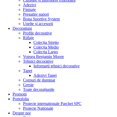
Curățare și întreținere exterioară
Adezivi
Finisaje
Pregatire suport
Bona Sportive System
Unelte și accesorii
Decoratiuni
Profile decorative
Riflaje
Colecția Stretto
Colecția Medio
Colecția Largo
Vopsea Benjamin Moore
Tehnici decorative
Informații tehnici decorative
Tapet
Adezivi Tapet
Corpuri de iluminat
Gresie
Toate decorațiunile
Promotii
Portofoliu
Proiecte internationale Parchet SPC
Proiecte Nationale
Despre noi