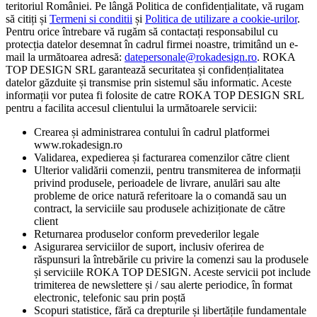
teritoriul României. Pe lângă Politica de confidențialitate, vă rugam
să citiți și
Termeni si conditii
și
Politica de utilizare a cookie-urilor
.
Pentru orice întrebare vă rugăm să contactați responsabilul cu
protecția datelor desemnat în cadrul firmei noastre, trimitând un e-
mail la următoarea adresă:
datepersonale@rokadesign.ro
. ROKA
TOP DESIGN SRL garantează securitatea și confidențialitatea
datelor găzduite și transmise prin sistemul său informatic. Aceste
informații vor putea fi folosite de catre ROKA TOP DESIGN SRL
pentru a facilita accesul clientului la următoarele servicii:
Crearea și administrarea contului în cadrul platformei
www.rokadesign.ro
Validarea, expedierea și facturarea comenzilor către client
Ulterior validării comenzii, pentru transmiterea de informații
privind produsele, perioadele de livrare, anulări sau alte
probleme de orice natură referitoare la o comandă sau un
contract, la serviciile sau produsele achiziționate de către
client
Returnarea produselor conform prevederilor legale
Asigurarea serviciilor de suport, inclusiv oferirea de
răspunsuri la întrebările cu privire la comenzi sau la produsele
și serviciile ROKA TOP DESIGN. Aceste servicii pot include
trimiterea de newslettere și / sau alerte periodice, în format
electronic, telefonic sau prin poștă
Scopuri statistice, fără ca drepturile și libertățile fundamentale