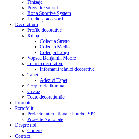
Finisaje
Pregatire suport
Bona Sportive System
Unelte și accesorii
Decoratiuni
Profile decorative
Riflaje
Colecția Stretto
Colecția Medio
Colecția Largo
Vopsea Benjamin Moore
Tehnici decorative
Informații tehnici decorative
Tapet
Adezivi Tapet
Corpuri de iluminat
Gresie
Toate decorațiunile
Promotii
Portofoliu
Proiecte internationale Parchet SPC
Proiecte Nationale
Despre noi
Cariere
Contact