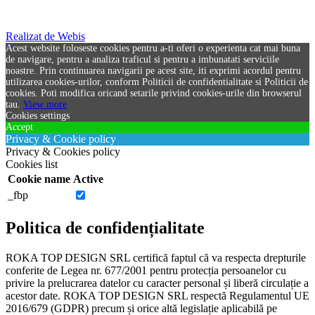
Realizat de Webis
Acest website foloseste cookies pentru a-ti oferi o experienta cat mai buna
de navigare, pentru a analiza traficul si pentru a imbunatati serviciile
noastre. Prin continuarea navigarii pe acest site, iti exprimi acordul pentru
utilizarea cookies-urilor, conform Politicii de confidentialitate si Politicii de
cookies. Poti modifica oricand setarile privind cookies-urile din browserul
tau.
View more
Cookies settings
Accept
Privacy & Cookie policy
Privacy & Cookies policy
Cookies list
Cookie name
Active
_fbp
Politica de confidențialitate
ROKA TOP DESIGN SRL certifică faptul că va respecta drepturile
conferite de Legea nr. 677/2001 pentru protecția persoanelor cu
privire la prelucrarea datelor cu caracter personal și liberă circulație a
acestor date. ROKA TOP DESIGN SRL respectă Regulamentul UE
2016/679 (GDPR) precum și orice altă legislație aplicabilă pe