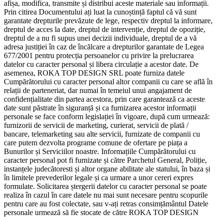
afișa, modifica, transmite și distribui aceste materiale sau informații.
Prin citirea Documentului ați luat la cunoștință faptul că vă sunt
garantate drepturile prevăzute de lege, respectiv dreptul la informare,
dreptul de acces la date, dreptul de intervenție, dreptul de opoziție,
dreptul de a nu fi supus unei decizii individuale, dreptul de a vă
adresa justiției în caz de încălcare a drepturilor garantate de Legea
677/2001 pentru protecția persoanelor cu privire la prelucrarea
datelor cu caracter personal și libera circulație a acestor date. De
asemenea, ROKA TOP DESIGN SRL poate furniza datele
Cumpărătorului cu caracter personal altor companii cu care se află în
relații de parteneriat, dar numai în temeiul unui angajament de
confidențialitate din partea acestora, prin care garantează ca aceste
date sunt păstrate în siguranță și ca furnizarea acestor informații
personale se face conform legislației în vigoare, după cum urmează:
furnizorii de servicii de marketing, curierat, servicii de plată /
bancare, telemarketing sau alte servicii, furnizate de companii cu
care putem dezvolta programe comune de ofertare pe piața a
Bunurilor și Serviciilor noastre. Informațiile Cumpărătorului cu
caracter personal pot fi furnizate și către Parchetul General, Poliție,
instanțele judecătoresti și altor organe abilitate ale statului, în baza și
în limitele prevederilor legale și ca urmare a unor cereri expres
formulate. Solicitarea ștergerii datelor cu caracter personal se poate
realiza în cazul în care datele nu mai sunt necesare pentru scopurile
pentru care au fost colectate, sau v-ați retras consimțământul Datele
personale urmează să fie stocate de către ROKA TOP DESIGN