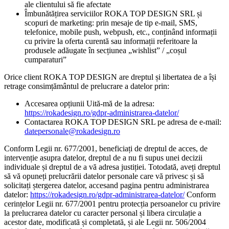
ale clientului să fie afectate
Îmbunătățirea serviciilor ROKA TOP DESIGN SRL și
scopuri de marketing: prin mesaje de tip e-mail, SMS,
telefonice, mobile push, webpush, etc., conținând informații
cu privire la oferta curentă sau informații referitoare la
produsele adăugate în secțiunea „wishlist” / „coșul
cumparaturi”
Orice client ROKA TOP DESIGN are dreptul și libertatea de a își
retrage consimțământul de prelucrare a datelor prin:
Accesarea opțiunii Uită-mă de la adresa:
https://rokadesign.ro/gdpr-administrarea-datelor/
Contactarea ROKA TOP DESIGN SRL pe adresa de e-mail:
datepersonale@rokadesign.ro
Conform Legii nr. 677/2001, beneficiați de dreptul de acces, de
intervenție asupra datelor, dreptul de a nu fi supus unei decizii
individuale și dreptul de a vă adresa justiției. Totodată, aveți dreptul
să vă opuneți prelucrării datelor personale care vă privesc și să
solicitați ștergerea datelor, accesand pagina pentru administrarea
datelor:
https://rokadesign.ro/gdpr-administrarea-datelor/
Conform
cerințelor Legii nr. 677/2001 pentru protecția persoanelor cu privire
la prelucrarea datelor cu caracter personal și libera circulație a
acestor date, modificată și completată, și ale Legii nr. 506/2004