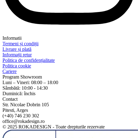
Informatii
Termeni și condiții
Livrare și plată
Informații retur
Politica de confidențialitate
Politica cookie
Cariere
Program Showroom
Luni – Vineri: 08:00 – 18:00
Sâmbătă: 10:00 - 14:30
Duminică: închis
Contact
Str. Nicolae Dobrin 105
Pitesti, Arges
(+40) 746 230 302
office@rokadesign.ro
© 2025 ROKADESIGN - Toate drepturile rezervate