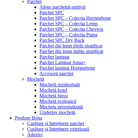
Parchet
Alege parchetul potrivit
Parchet SPC
Parchet SPC – Colectia Herringbone
Parchet SPC – Colectia Lemn
Parchet SPC – Colectia Chevron
Parchet SPC – Colectia Piatra
Parchet SPC Dry Back
Parchet din lemn triplu stratificat
Parchet din lemn dublu stratificat
Parchet laminat
Parchet Laminat Aqua+
Parchet laminat Herringbone
Accesorii parchet
Mochetă
Mochetă rezidențială
Mochetă hotel
Mochetă birou
Mochetă ecologică
Mocheta personalizată
Underlay mochetă
Produse Bona
Curățare și întreținere parchet
Curățare și întreținere exterioară
Adezivi