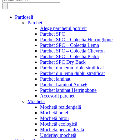
search
Pardoseli
Parchet
Alege parchetul potrivit
Parchet SPC
Parchet SPC – Colectia Herringbone
Parchet SPC – Colectia Lemn
Parchet SPC – Colectia Chevron
Parchet SPC – Colectia Piatra
Parchet SPC Dry Back
Parchet din lemn triplu stratificat
Parchet din lemn dublu stratificat
Parchet laminat
Parchet Laminat Aqua+
Parchet laminat Herringbone
Accesorii parchet
Mochetă
Mochetă rezidențială
Mochetă hotel
Mochetă birou
Mochetă ecologică
Mocheta personalizată
Underlay mochetă