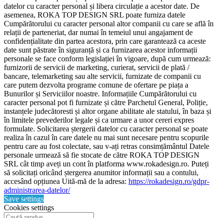
datelor cu caracter personal și libera circulație a acestor date. De
asemenea, ROKA TOP DESIGN SRL poate furniza datele
Cumpărătorului cu caracter personal altor companii cu care se află în
relații de parteneriat, dar numai în temeiul unui angajament de
confidențialitate din partea acestora, prin care garantează ca aceste
date sunt păstrate în siguranță și ca furnizarea acestor informații
personale se face conform legislației în vigoare, după cum urmează:
furnizorii de servicii de marketing, curierat, servicii de plată /
bancare, telemarketing sau alte servicii, furnizate de companii cu
care putem dezvolta programe comune de ofertare pe piața a
Bunurilor și Serviciilor noastre. Informațiile Cumpărătorului cu
caracter personal pot fi furnizate și către Parchetul General, Poliție,
instanțele judecătoresti și altor organe abilitate ale statului, în baza și
în limitele prevederilor legale și ca urmare a unor cereri expres
formulate. Solicitarea ștergerii datelor cu caracter personal se poate
realiza în cazul în care datele nu mai sunt necesare pentru scopurile
pentru care au fost colectate, sau v-ați retras consimțământul Datele
personale urmează să fie stocate de către ROKA TOP DESIGN
SRL cât timp aveți un cont în platforma www.rokadesign.ro. Puteți
să solicitați oricând ștergerea anumitor informații sau a contului,
accesând opțiunea Uită-mă de la adresa:
https://rokadesign.ro/gdpr-
administrarea-datelor/
Save settings
Cookies settings
Products