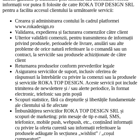
informații vor putea fi folosite de catre ROKA TOP DESIGN SRL
pentru a facilita accesul clientului la următoarele servicii:
Crearea și administrarea contului în cadrul platformei
www.rokadesign.ro
Validarea, expedierea și facturarea comenzilor către client
Ulterior validării comenzii, pentru transmiterea de informații
privind produsele, perioadele de livrare, anulări sau alte
probleme de orice natură referitoare la o comandă sau un
contract, la serviciile sau produsele achiziționate de către
client
Returnarea produselor conform prevederilor legale
Asigurarea serviciilor de suport, inclusiv oferirea de
răspunsuri la întrebările cu privire la comenzi sau la produsele
și serviciile ROKA TOP DESIGN. Aceste servicii pot include
trimiterea de newslettere și / sau alerte periodice, în format
electronic, telefonic sau prin poștă
Scopuri statistice, fără ca drepturile și libertățile fundamentale
ale clientului să fie afectate
Îmbunătățirea serviciilor ROKA TOP DESIGN SRL și
scopuri de marketing: prin mesaje de tip e-mail, SMS,
telefonice, mobile push, webpush, etc., conținând informații
cu privire la oferta curentă sau informații referitoare la
produsele adăugate în secțiunea „wishlist” / „coșul
cumparaturi”