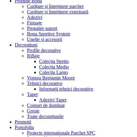
Produse Bona
Curățare și întreținere parchet
Curățare și întreținere exterioară
Adezivi
Finisaje
Pregatire suport
Bona Sportive System
Unelte și accesorii
Decoratiuni
Profile decorative
Riflaje
Colecția Stretto
Colecția Medio
Colecția Largo
Vopsea Benjamin Moore
Tehnici decorative
Informații tehnici decorative
Tapet
Adezivi Tapet
Corpuri de iluminat
Gresie
Toate decorațiunile
Promotii
Portofoliu
Proiecte internationale Parchet SPC