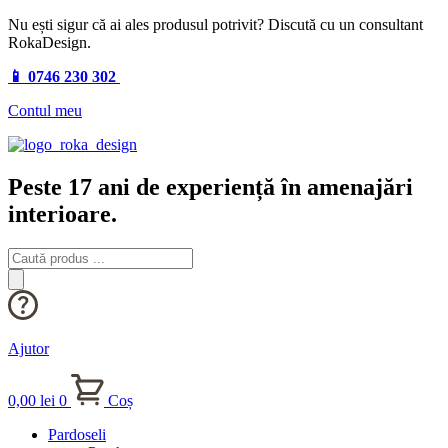
Nu ești sigur că ai ales produsul potrivit? Discută cu un consultant
RokaDesign.
📱 0746 230 302
Contul meu
Peste 17 ani de experiență în amenajări
interioare.
Products
search
Ajutor
0,00
lei
0
Coș
Pardoseli