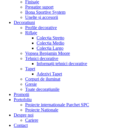
Finisaje
Pregatire suport
Bona Sportive System
Unelte și accesorii
Decoratiuni
Profile decorative
Riflaje
Colecția Stretto
Colecția Medio
Colecția Largo
Vopsea Benjamin Moore
Tehnici decorative
Informații tehnici decorative
Tapet
Adezivi Tapet
Corpuri de iluminat
Gresie
Toate decorațiunile
Promotii
Portofoliu
Proiecte internationale Parchet SPC
Proiecte Nationale
Despre noi
Cariere
Contact