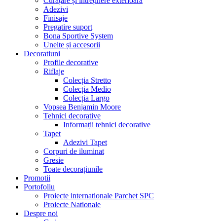
Curățare și întreținere exterioară
Adezivi
Finisaje
Pregatire suport
Bona Sportive System
Unelte și accesorii
Decoratiuni
Profile decorative
Riflaje
Colecția Stretto
Colecția Medio
Colecția Largo
Vopsea Benjamin Moore
Tehnici decorative
Informații tehnici decorative
Tapet
Adezivi Tapet
Corpuri de iluminat
Gresie
Toate decorațiunile
Promotii
Portofoliu
Proiecte internationale Parchet SPC
Proiecte Nationale
Despre noi