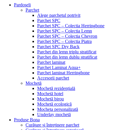
Pardoseli
Parchet
Alege parchetul potrivit
Parchet SPC
Parchet SPC – Colectia Herringbone
Parchet SPC – Colectia Lemn
Parchet SPC – Colectia Chevron
Parchet SPC – Colectia Piatra
Parchet SPC Dry Back
Parchet din lemn triplu stratificat
Parchet din lemn dublu stratificat
Parchet laminat
Parchet Laminat Aqua+
Parchet laminat Herringbone
Accesorii parchet
Mochetă
Mochetă rezidențială
Mochetă hotel
Mochetă birou
Mochetă ecologică
Mocheta personalizată
Underlay mochetă
Produse Bona
Curățare și întreținere parchet