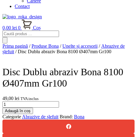
Cariere
Contact
0,00
lei
0
Coș
Products
search
Prima pagină
/
Produse Bona
/
Unelte și accesorii
/
Abrazive de
șlefuit
/ Disc Dublu abraziv Bona 8100 Ø407mm Gr100
Disc Dublu abraziv Bona 8100
Ø407mm Gr100
49,00
lei
TVA inclus
Cantitate
Disc
Adaugă în coș
Dublu
Categorie
Abrazive de șlefuit
Brand:
Bona
abraziv
Bona
8100
Ø407mm