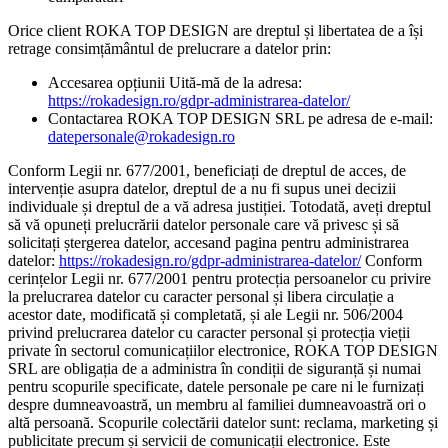
Orice client ROKA TOP DESIGN are dreptul și libertatea de a își
retrage consimțământul de prelucrare a datelor prin:
Accesarea opțiunii Uită-mă de la adresa:
https://rokadesign.ro/gdpr-administrarea-datelor/
Contactarea ROKA TOP DESIGN SRL pe adresa de e-mail:
datepersonale@rokadesign.ro
Conform Legii nr. 677/2001, beneficiați de dreptul de acces, de
intervenție asupra datelor, dreptul de a nu fi supus unei decizii
individuale și dreptul de a vă adresa justiției. Totodată, aveți dreptul
să vă opuneți prelucrării datelor personale care vă privesc și să
solicitați ștergerea datelor, accesand pagina pentru administrarea
datelor:
https://rokadesign.ro/gdpr-administrarea-datelor/
Conform
cerințelor Legii nr. 677/2001 pentru protecția persoanelor cu privire
la prelucrarea datelor cu caracter personal și libera circulație a
acestor date, modificată și completată, și ale Legii nr. 506/2004
privind prelucrarea datelor cu caracter personal și protecția vieții
private în sectorul comunicațiilor electronice, ROKA TOP DESIGN
SRL are obligația de a administra în condiții de siguranță și numai
pentru scopurile specificate, datele personale pe care ni le furnizați
despre dumneavoastră, un membru al familiei dumneavoastră ori o
altă persoană. Scopurile colectării datelor sunt: reclama, marketing și
publicitate precum și servicii de comunicații electronice. Este