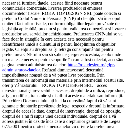
necesar să furnizați datele, acestea fiind necesare pentru
comunicările comerciale, livrarea produselor și emiterea
documentelor fiscale. ROKA TOP DESIGN SRL poate colecta și
prelucra Codul Numeric Personal (CNP) al clienților săi în scopul
emiterii facturilor fiscale, conform obligațiilor legale prevăzute de
legislația aplicabilă, precum și pentru validarea comenzilor și livrarea
produselor sau serviciilor achiziționate. Prelucrarea CNP-ului se va
face doar în situațiile în care aceasta este necesară pentru
identificarea unică a clientului și pentru îndeplinirea obligațiilor
legale. Clienții au dreptul să își retragă consimțământul pentru
prelucrarea CNP-ului sau să solicite ștergerea acestuia, acolo unde
nu mai este necesar pentru scopurile în care a fost colectat, accesând
pagina pentru administrarea datelor:
https://rokadesign.ro/gdpr-
administrarea-datelor
. Refuzul dumneavoastră determină
imposibilitatea noastră de a vă putea livra produsele. Prin
transmiterea de informații sau materiale prin intermediul acestui site,
oferiți Vânzătorului – ROKA TOP DESIGN SRL – acces
nerestricționat și irevocabil la acestea, dreptul de a utiliza, reproduce,
afișa, modifica, transmite și distribui aceste materiale sau informații.
Prin citirea Documentului ați luat la cunoștință faptul că vă sunt
garantate drepturile prevăzute de lege, respectiv dreptul la informare,
dreptul de acces la date, dreptul de intervenție, dreptul de opoziție,
dreptul de a nu fi supus unei decizii individuale, dreptul de a vă
adresa justiției în caz de încălcare a drepturilor garantate de Legea
677/2001 pentru protecția persoanelor cu privire la prelucrarea