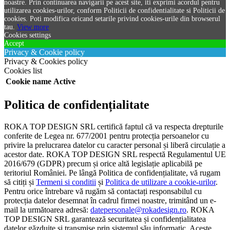
noastre. Prin continuarea navigarii pe acest site, iti exprimi acordul pentru
utilizarea cookies-urilor, conform Politicii de confidentialitate si Politicii de
cookies. Poti modifica oricand setarile privind cookies-urile din browserul
tau.
View more
Cookies settings
Accept
Privacy & Cookie policy
Privacy & Cookies policy
Cookies list
Cookie name
Active
Politica de confidențialitate
ROKA TOP DESIGN SRL certifică faptul că va respecta drepturile
conferite de Legea nr. 677/2001 pentru protecția persoanelor cu
privire la prelucrarea datelor cu caracter personal și liberă circulație a
acestor date. ROKA TOP DESIGN SRL respectă Regulamentul UE
2016/679 (GDPR) precum și orice altă legislație aplicabilă pe
teritoriul României. Pe lângă Politica de confidențialitate, vă rugam
să citiți și
Termeni si conditii
și
Politica de utilizare a cookie-urilor
.
Pentru orice întrebare vă rugăm să contactați responsabilul cu
protecția datelor desemnat în cadrul firmei noastre, trimitând un e-
mail la următoarea adresă:
datepersonale@rokadesign.ro
. ROKA
TOP DESIGN SRL garantează securitatea și confidențialitatea
datelor găzduite și transmise prin sistemul său informatic. Aceste