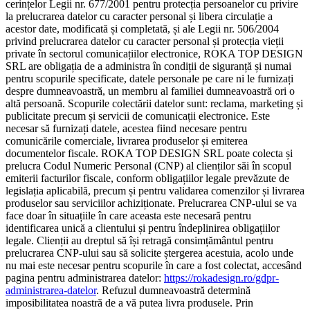
cerințelor Legii nr. 677/2001 pentru protecția persoanelor cu privire
la prelucrarea datelor cu caracter personal și libera circulație a
acestor date, modificată și completată, și ale Legii nr. 506/2004
privind prelucrarea datelor cu caracter personal și protecția vieții
private în sectorul comunicațiilor electronice, ROKA TOP DESIGN
SRL are obligația de a administra în condiții de siguranță și numai
pentru scopurile specificate, datele personale pe care ni le furnizați
despre dumneavoastră, un membru al familiei dumneavoastră ori o
altă persoană. Scopurile colectării datelor sunt: reclama, marketing și
publicitate precum și servicii de comunicații electronice. Este
necesar să furnizați datele, acestea fiind necesare pentru
comunicările comerciale, livrarea produselor și emiterea
documentelor fiscale. ROKA TOP DESIGN SRL poate colecta și
prelucra Codul Numeric Personal (CNP) al clienților săi în scopul
emiterii facturilor fiscale, conform obligațiilor legale prevăzute de
legislația aplicabilă, precum și pentru validarea comenzilor și livrarea
produselor sau serviciilor achiziționate. Prelucrarea CNP-ului se va
face doar în situațiile în care aceasta este necesară pentru
identificarea unică a clientului și pentru îndeplinirea obligațiilor
legale. Clienții au dreptul să își retragă consimțământul pentru
prelucrarea CNP-ului sau să solicite ștergerea acestuia, acolo unde
nu mai este necesar pentru scopurile în care a fost colectat, accesând
pagina pentru administrarea datelor:
https://rokadesign.ro/gdpr-
administrarea-datelor
. Refuzul dumneavoastră determină
imposibilitatea noastră de a vă putea livra produsele. Prin