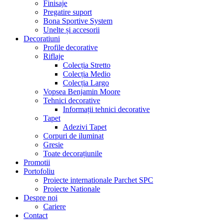
Finisaje
Pregatire suport
Bona Sportive System
Unelte și accesorii
Decoratiuni
Profile decorative
Riflaje
Colecția Stretto
Colecția Medio
Colecția Largo
Vopsea Benjamin Moore
Tehnici decorative
Informații tehnici decorative
Tapet
Adezivi Tapet
Corpuri de iluminat
Gresie
Toate decorațiunile
Promotii
Portofoliu
Proiecte internationale Parchet SPC
Proiecte Nationale
Despre noi
Cariere
Contact