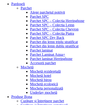
Pardoseli
Parchet
Alege parchetul potrivit
Parchet SPC
Parchet SPC – Colectia Herringbone
Parchet SPC – Colectia Lemn
Parchet SPC – Colectia Chevron
Parchet SPC – Colectia Piatra
Parchet SPC Dry Back
Parchet din lemn triplu stratificat
Parchet din lemn dublu stratificat
Parchet laminat
Parchet Laminat Aqua+
Parchet laminat Herringbone
Accesorii parchet
Mochetă
Mochetă rezidențială
Mochetă hotel
Mochetă birou
Mochetă ecologică
Mocheta personalizată
Underlay mochetă
Produse Bona
Curățare și întreținere parchet