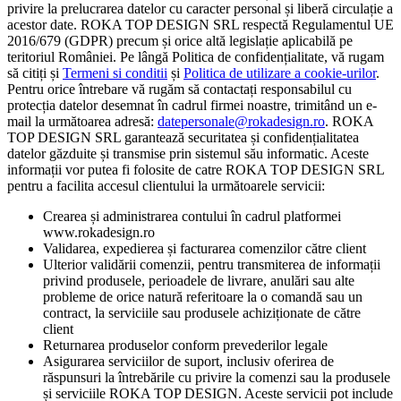
privire la prelucrarea datelor cu caracter personal și liberă circulație a
acestor date. ROKA TOP DESIGN SRL respectă Regulamentul UE
2016/679 (GDPR) precum și orice altă legislație aplicabilă pe
teritoriul României. Pe lângă Politica de confidențialitate, vă rugam
să citiți și
Termeni si conditii
și
Politica de utilizare a cookie-urilor
.
Pentru orice întrebare vă rugăm să contactați responsabilul cu
protecția datelor desemnat în cadrul firmei noastre, trimitând un e-
mail la următoarea adresă:
datepersonale@rokadesign.ro
. ROKA
TOP DESIGN SRL garantează securitatea și confidențialitatea
datelor găzduite și transmise prin sistemul său informatic. Aceste
informații vor putea fi folosite de catre ROKA TOP DESIGN SRL
pentru a facilita accesul clientului la următoarele servicii:
Crearea și administrarea contului în cadrul platformei
www.rokadesign.ro
Validarea, expedierea și facturarea comenzilor către client
Ulterior validării comenzii, pentru transmiterea de informații
privind produsele, perioadele de livrare, anulări sau alte
probleme de orice natură referitoare la o comandă sau un
contract, la serviciile sau produsele achiziționate de către
client
Returnarea produselor conform prevederilor legale
Asigurarea serviciilor de suport, inclusiv oferirea de
răspunsuri la întrebările cu privire la comenzi sau la produsele
și serviciile ROKA TOP DESIGN. Aceste servicii pot include