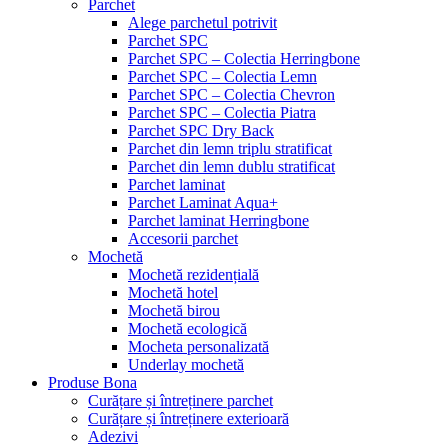
Parchet
Alege parchetul potrivit
Parchet SPC
Parchet SPC – Colectia Herringbone
Parchet SPC – Colectia Lemn
Parchet SPC – Colectia Chevron
Parchet SPC – Colectia Piatra
Parchet SPC Dry Back
Parchet din lemn triplu stratificat
Parchet din lemn dublu stratificat
Parchet laminat
Parchet Laminat Aqua+
Parchet laminat Herringbone
Accesorii parchet
Mochetă
Mochetă rezidențială
Mochetă hotel
Mochetă birou
Mochetă ecologică
Mocheta personalizată
Underlay mochetă
Produse Bona
Curățare și întreținere parchet
Curățare și întreținere exterioară
Adezivi