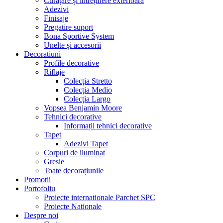
Curățare și întreținere exterioară
Adezivi
Finisaje
Pregatire suport
Bona Sportive System
Unelte și accesorii
Decoratiuni
Profile decorative
Riflaje
Colecția Stretto
Colecția Medio
Colecția Largo
Vopsea Benjamin Moore
Tehnici decorative
Informații tehnici decorative
Tapet
Adezivi Tapet
Corpuri de iluminat
Gresie
Toate decorațiunile
Promotii
Portofoliu
Proiecte internationale Parchet SPC
Proiecte Nationale
Despre noi