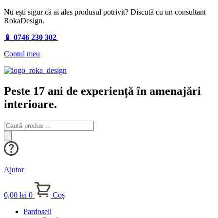
Nu ești sigur că ai ales produsul potrivit? Discută cu un consultant
RokaDesign.
📱 0746 230 302
Contul meu
Peste 17 ani de experiență în amenajări
interioare.
Products
search
Ajutor
0,00
lei
0
Coș
Pardoseli