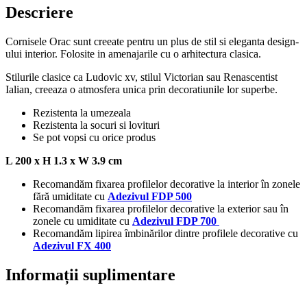
Descriere
Cornisele Orac sunt creeate pentru un plus de stil si eleganta design-
ului interior. Folosite in amenajarile cu o arhitectura clasica.
Stilurile clasice ca Ludovic xv, stilul Victorian sau Renascentist
Ialian, creeaza o atmosfera unica prin decoratiunile lor superbe.
Rezistenta la umezeala
Rezistenta la socuri si lovituri
Se pot vopsi cu orice produs
L 200 x H 1.3 x W 3.9 cm
Recomandăm fixarea profilelor decorative la interior în zonele
fără umiditate cu
Adezivul FDP 500
Recomandăm fixarea profilelor decorative la exterior sau în
zonele cu umiditate cu
Adezivul FDP 700
Recomandăm lipirea îmbinărilor dintre profilele decorative cu
Adezivul FX 400
Informații suplimentare