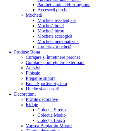
Parchet laminat Herringbone
Accesorii parchet
Mochetă
Mochetă rezidențială
Mochetă hotel
Mochetă birou
Mochetă ecologică
Mocheta personalizată
Underlay mochetă
Produse Bona
Curățare și întreținere parchet
Curățare și întreținere exterioară
Adezivi
Finisaje
Pregatire suport
Bona Sportive System
Unelte și accesorii
Decoratiuni
Profile decorative
Riflaje
Colecția Stretto
Colecția Medio
Colecția Largo
Vopsea Benjamin Moore
Tehnici decorative