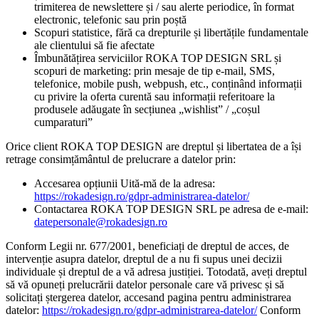
trimiterea de newslettere și / sau alerte periodice, în format
electronic, telefonic sau prin poștă
Scopuri statistice, fără ca drepturile și libertățile fundamentale
ale clientului să fie afectate
Îmbunătățirea serviciilor ROKA TOP DESIGN SRL și
scopuri de marketing: prin mesaje de tip e-mail, SMS,
telefonice, mobile push, webpush, etc., conținând informații
cu privire la oferta curentă sau informații referitoare la
produsele adăugate în secțiunea „wishlist” / „coșul
cumparaturi”
Orice client ROKA TOP DESIGN are dreptul și libertatea de a își
retrage consimțământul de prelucrare a datelor prin:
Accesarea opțiunii Uită-mă de la adresa:
https://rokadesign.ro/gdpr-administrarea-datelor/
Contactarea ROKA TOP DESIGN SRL pe adresa de e-mail:
datepersonale@rokadesign.ro
Conform Legii nr. 677/2001, beneficiați de dreptul de acces, de
intervenție asupra datelor, dreptul de a nu fi supus unei decizii
individuale și dreptul de a vă adresa justiției. Totodată, aveți dreptul
să vă opuneți prelucrării datelor personale care vă privesc și să
solicitați ștergerea datelor, accesand pagina pentru administrarea
datelor:
https://rokadesign.ro/gdpr-administrarea-datelor/
Conform