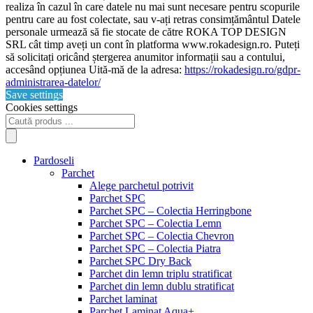
realiza în cazul în care datele nu mai sunt necesare pentru scopurile
pentru care au fost colectate, sau v-ați retras consimțământul Datele
personale urmează să fie stocate de către ROKA TOP DESIGN
SRL cât timp aveți un cont în platforma www.rokadesign.ro. Puteți
să solicitați oricând ștergerea anumitor informații sau a contului,
accesând opțiunea Uită-mă de la adresa:
https://rokadesign.ro/gdpr-
administrarea-datelor/
Save settings
Cookies settings
Products
search
Pardoseli
Parchet
Alege parchetul potrivit
Parchet SPC
Parchet SPC – Colectia Herringbone
Parchet SPC – Colectia Lemn
Parchet SPC – Colectia Chevron
Parchet SPC – Colectia Piatra
Parchet SPC Dry Back
Parchet din lemn triplu stratificat
Parchet din lemn dublu stratificat
Parchet laminat
Parchet Laminat Aqua+