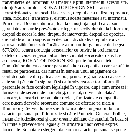
transmiterea de informații sau materiale prin intermediul acestui site,
oferiți Vânzătorului – ROKA TOP DESIGN SRL – acces
nerestricționat și irevocabil la acestea, dreptul de a utiliza, reproduce,
afișa, modifica, transmite și distribui aceste materiale sau informații.
Prin citirea Documentului ați luat la cunoștință faptul că vă sunt
garantate drepturile prevăzute de lege, respectiv dreptul la informare,
dreptul de acces la date, dreptul de intervenție, dreptul de opoziție,
dreptul de a nu fi supus unei decizii individuale, dreptul de a vă
adresa justiției în caz de încălcare a drepturilor garantate de Legea
677/2001 pentru protecția persoanelor cu privire la prelucrarea
datelor cu caracter personal și libera circulație a acestor date. De
asemenea, ROKA TOP DESIGN SRL poate furniza datele
Cumpărătorului cu caracter personal altor companii cu care se află în
relații de parteneriat, dar numai în temeiul unui angajament de
confidențialitate din partea acestora, prin care garantează ca aceste
date sunt păstrate în siguranță și ca furnizarea acestor informații
personale se face conform legislației în vigoare, după cum urmează:
furnizorii de servicii de marketing, curierat, servicii de plată /
bancare, telemarketing sau alte servicii, furnizate de companii cu
care putem dezvolta programe comune de ofertare pe piața a
Bunurilor și Serviciilor noastre. Informațiile Cumpărătorului cu
caracter personal pot fi furnizate și către Parchetul General, Poliție,
instanțele judecătoresti și altor organe abilitate ale statului, în baza și
în limitele prevederilor legale și ca urmare a unor cereri expres
formulate. Solicitarea ștergerii datelor cu caracter personal se poate