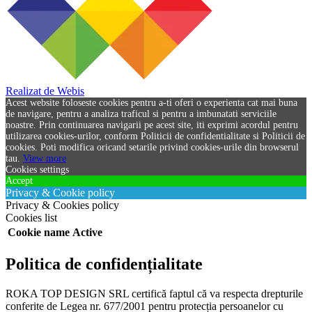
Realizat de Webis
Acest website foloseste cookies pentru a-ti oferi o experienta cat mai buna
de navigare, pentru a analiza traficul si pentru a imbunatati serviciile
noastre. Prin continuarea navigarii pe acest site, iti exprimi acordul pentru
utilizarea cookies-urilor, conform Politicii de confidentialitate si Politicii de
cookies. Poti modifica oricand setarile privind cookies-urile din browserul
tau.
View more
Cookies settings
Accept
Privacy & Cookie policy
Privacy & Cookies policy
Cookies list
Cookie name
Active
Politica de confidențialitate
ROKA TOP DESIGN SRL certifică faptul că va respecta drepturile
conferite de Legea nr. 677/2001 pentru protecția persoanelor cu