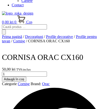
Cariere
Contact
0,00
lei
0
Coș
Products
search
Prima pagină
/
Decorațiuni
/
Profile decorative
/
Profile pentru
tavan
/
Cornișe
/ CORNISA ORAC CX160
CORNISA ORAC CX160
50,00
lei
TVA inclus
Cantitate
CORNISA
Adaugă în coș
ORAC
Categorie
Cornișe
Brand:
Orac
CX160