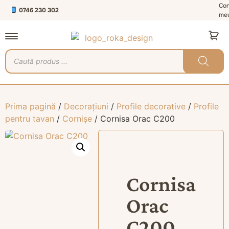
Con
0746 230 302
me
Prima pagină
/
Decorațiuni
/
Profile decorative
/
Profile
pentru tavan
/
Cornișe
/ Cornisa Orac C200
Cornisa
Orac
C200