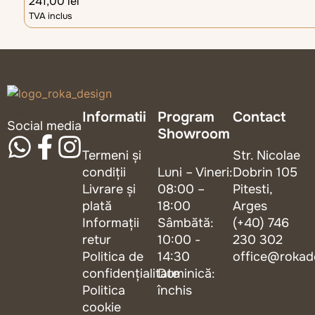
241,00
lei
TVA inclus
logo_roka_design
Informatii
Program
Contact
Social media
Showroom
Termeni și
Str. Nicolae
condiții
Luni – Vineri:
Dobrin 105
Livrare și
08:00 –
Pitesti,
plată
18:00
Arges
Informații
Sâmbătă:
(+40) 746
retur
10:00 -
230 302
Politica de
14:30
office@rokad
confidențialitate
Duminică:
Politica
închis
cookie