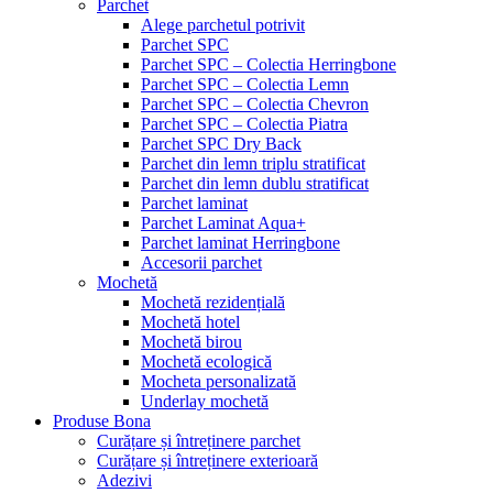
Parchet
Alege parchetul potrivit
Parchet SPC
Parchet SPC – Colectia Herringbone
Parchet SPC – Colectia Lemn
Parchet SPC – Colectia Chevron
Parchet SPC – Colectia Piatra
Parchet SPC Dry Back
Parchet din lemn triplu stratificat
Parchet din lemn dublu stratificat
Parchet laminat
Parchet Laminat Aqua+
Parchet laminat Herringbone
Accesorii parchet
Mochetă
Mochetă rezidențială
Mochetă hotel
Mochetă birou
Mochetă ecologică
Mocheta personalizată
Underlay mochetă
Produse Bona
Curățare și întreținere parchet
Curățare și întreținere exterioară
Adezivi