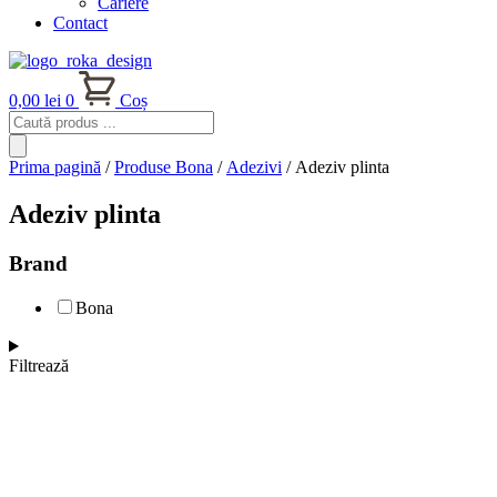
Cariere
Contact
0,00
lei
0
Coș
Products
search
Prima pagină
/
Produse Bona
/
Adezivi
/ Adeziv plinta
Adeziv plinta
Brand
Bona
Filtrează