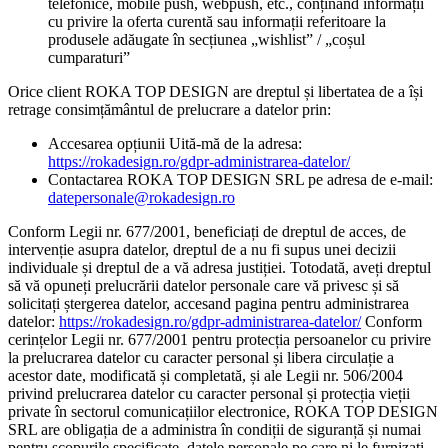
telefonice, mobile push, webpush, etc., conținând informații
cu privire la oferta curentă sau informații referitoare la
produsele adăugate în secțiunea „wishlist” / „coșul
cumparaturi”
Orice client ROKA TOP DESIGN are dreptul și libertatea de a își
retrage consimțământul de prelucrare a datelor prin:
Accesarea opțiunii Uită-mă de la adresa:
https://rokadesign.ro/gdpr-administrarea-datelor/
Contactarea ROKA TOP DESIGN SRL pe adresa de e-mail:
datepersonale@rokadesign.ro
Conform Legii nr. 677/2001, beneficiați de dreptul de acces, de
intervenție asupra datelor, dreptul de a nu fi supus unei decizii
individuale și dreptul de a vă adresa justiției. Totodată, aveți dreptul
să vă opuneți prelucrării datelor personale care vă privesc și să
solicitați ștergerea datelor, accesand pagina pentru administrarea
datelor:
https://rokadesign.ro/gdpr-administrarea-datelor/
Conform
cerințelor Legii nr. 677/2001 pentru protecția persoanelor cu privire
la prelucrarea datelor cu caracter personal și libera circulație a
acestor date, modificată și completată, și ale Legii nr. 506/2004
privind prelucrarea datelor cu caracter personal și protecția vieții
private în sectorul comunicațiilor electronice, ROKA TOP DESIGN
SRL are obligația de a administra în condiții de siguranță și numai
pentru scopurile specificate, datele personale pe care ni le furnizați