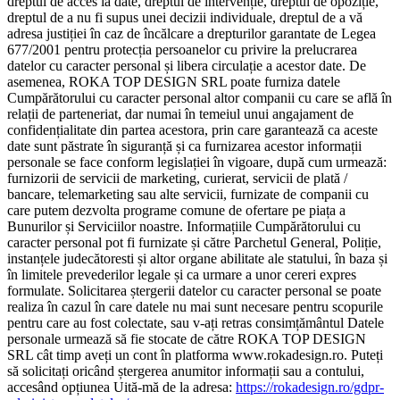
dreptul de acces la date, dreptul de intervenție, dreptul de opoziție,
dreptul de a nu fi supus unei decizii individuale, dreptul de a vă
adresa justiției în caz de încălcare a drepturilor garantate de Legea
677/2001 pentru protecția persoanelor cu privire la prelucrarea
datelor cu caracter personal și libera circulație a acestor date. De
asemenea, ROKA TOP DESIGN SRL poate furniza datele
Cumpărătorului cu caracter personal altor companii cu care se află în
relații de parteneriat, dar numai în temeiul unui angajament de
confidențialitate din partea acestora, prin care garantează ca aceste
date sunt păstrate în siguranță și ca furnizarea acestor informații
personale se face conform legislației în vigoare, după cum urmează:
furnizorii de servicii de marketing, curierat, servicii de plată /
bancare, telemarketing sau alte servicii, furnizate de companii cu
care putem dezvolta programe comune de ofertare pe piața a
Bunurilor și Serviciilor noastre. Informațiile Cumpărătorului cu
caracter personal pot fi furnizate și către Parchetul General, Poliție,
instanțele judecătoresti și altor organe abilitate ale statului, în baza și
în limitele prevederilor legale și ca urmare a unor cereri expres
formulate. Solicitarea ștergerii datelor cu caracter personal se poate
realiza în cazul în care datele nu mai sunt necesare pentru scopurile
pentru care au fost colectate, sau v-ați retras consimțământul Datele
personale urmează să fie stocate de către ROKA TOP DESIGN
SRL cât timp aveți un cont în platforma www.rokadesign.ro. Puteți
să solicitați oricând ștergerea anumitor informații sau a contului,
accesând opțiunea Uită-mă de la adresa:
https://rokadesign.ro/gdpr-