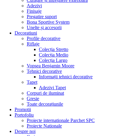
Curățare și întreținere exterioară
Adezivi
Finisaje
Pregatire suport
Bona Sportive System
Unelte și accesorii
Decoratiuni
Profile decorative
Riflaje
Colecția Stretto
Colecția Medio
Colecția Largo
Vopsea Benjamin Moore
Tehnici decorative
Informații tehnici decorative
Tapet
Adezivi Tapet
Corpuri de iluminat
Gresie
Toate decorațiunile
Promotii
Portofoliu
Proiecte internationale Parchet SPC
Proiecte Nationale
Despre noi