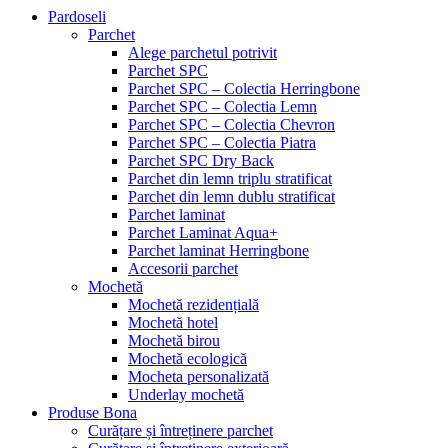
Pardoseli
Parchet
Alege parchetul potrivit
Parchet SPC
Parchet SPC – Colectia Herringbone
Parchet SPC – Colectia Lemn
Parchet SPC – Colectia Chevron
Parchet SPC – Colectia Piatra
Parchet SPC Dry Back
Parchet din lemn triplu stratificat
Parchet din lemn dublu stratificat
Parchet laminat
Parchet Laminat Aqua+
Parchet laminat Herringbone
Accesorii parchet
Mochetă
Mochetă rezidențială
Mochetă hotel
Mochetă birou
Mochetă ecologică
Mocheta personalizată
Underlay mochetă
Produse Bona
Curățare și întreținere parchet