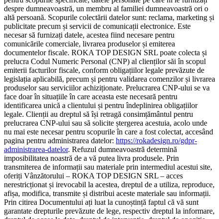
despre dumneavoastră, un membru al familiei dumneavoastră ori o
altă persoană. Scopurile colectării datelor sunt: reclama, marketing și
publicitate precum și servicii de comunicații electronice. Este
necesar să furnizați datele, acestea fiind necesare pentru
comunicările comerciale, livrarea produselor și emiterea
documentelor fiscale. ROKA TOP DESIGN SRL poate colecta și
prelucra Codul Numeric Personal (CNP) al clienților săi în scopul
emiterii facturilor fiscale, conform obligațiilor legale prevăzute de
legislația aplicabilă, precum și pentru validarea comenzilor și livrarea
produselor sau serviciilor achiziționate. Prelucrarea CNP-ului se va
face doar în situațiile în care aceasta este necesară pentru
identificarea unică a clientului și pentru îndeplinirea obligațiilor
legale. Clienții au dreptul să își retragă consimțământul pentru
prelucrarea CNP-ului sau să solicite ștergerea acestuia, acolo unde
nu mai este necesar pentru scopurile în care a fost colectat, accesând
pagina pentru administrarea datelor:
https://rokadesign.ro/gdpr-
administrarea-datelor
. Refuzul dumneavoastră determină
imposibilitatea noastră de a vă putea livra produsele. Prin
transmiterea de informații sau materiale prin intermediul acestui site,
oferiți Vânzătorului – ROKA TOP DESIGN SRL – acces
nerestricționat și irevocabil la acestea, dreptul de a utiliza, reproduce,
afișa, modifica, transmite și distribui aceste materiale sau informații.
Prin citirea Documentului ați luat la cunoștință faptul că vă sunt
garantate drepturile prevăzute de lege, respectiv dreptul la informare,