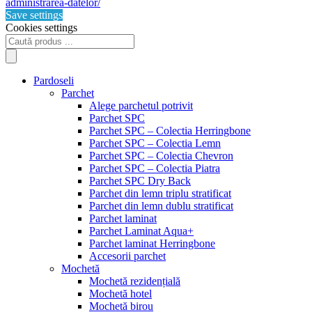
administrarea-datelor/
Save settings
Cookies settings
Products
search
Pardoseli
Parchet
Alege parchetul potrivit
Parchet SPC
Parchet SPC – Colectia Herringbone
Parchet SPC – Colectia Lemn
Parchet SPC – Colectia Chevron
Parchet SPC – Colectia Piatra
Parchet SPC Dry Back
Parchet din lemn triplu stratificat
Parchet din lemn dublu stratificat
Parchet laminat
Parchet Laminat Aqua+
Parchet laminat Herringbone
Accesorii parchet
Mochetă
Mochetă rezidențială
Mochetă hotel
Mochetă birou