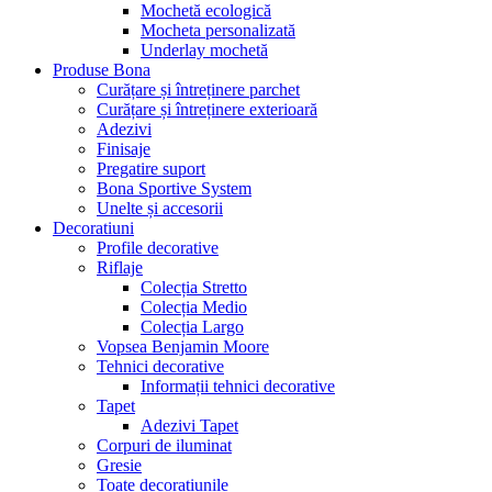
Mochetă ecologică
Mocheta personalizată
Underlay mochetă
Produse Bona
Curățare și întreținere parchet
Curățare și întreținere exterioară
Adezivi
Finisaje
Pregatire suport
Bona Sportive System
Unelte și accesorii
Decoratiuni
Profile decorative
Riflaje
Colecția Stretto
Colecția Medio
Colecția Largo
Vopsea Benjamin Moore
Tehnici decorative
Informații tehnici decorative
Tapet
Adezivi Tapet
Corpuri de iluminat
Gresie
Toate decorațiunile