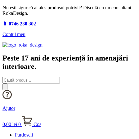
Nu ești sigur că ai ales produsul potrivit? Discută cu un consultant
RokaDesign.
📱 0746 230 302
Contul meu
Peste 17 ani de experiență în amenajări
interioare.
Products
search
Ajutor
0,00
lei
0
Coș
Pardoseli