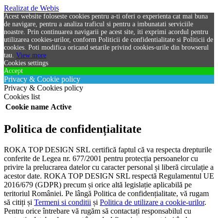
Realizat de Webis
Acest website foloseste cookies pentru a-ti oferi o experienta cat mai buna
de navigare, pentru a analiza traficul si pentru a imbunatati serviciile
noastre. Prin continuarea navigarii pe acest site, iti exprimi acordul pentru
utilizarea cookies-urilor, conform Politicii de confidentialitate si Politicii de
cookies. Poti modifica oricand setarile privind cookies-urile din browserul
tau.
View more
Cookies settings
Accept
Privacy & Cookie policy
Privacy & Cookies policy
Cookies list
Cookie name
Active
Politica de confidențialitate
ROKA TOP DESIGN SRL certifică faptul că va respecta drepturile
conferite de Legea nr. 677/2001 pentru protecția persoanelor cu
privire la prelucrarea datelor cu caracter personal și liberă circulație a
acestor date. ROKA TOP DESIGN SRL respectă Regulamentul UE
2016/679 (GDPR) precum și orice altă legislație aplicabilă pe
teritoriul României. Pe lângă Politica de confidențialitate, vă rugam
să citiți și
Termeni si conditii
și
Politica de utilizare a cookie-urilor
.
Pentru orice întrebare vă rugăm să contactați responsabilul cu