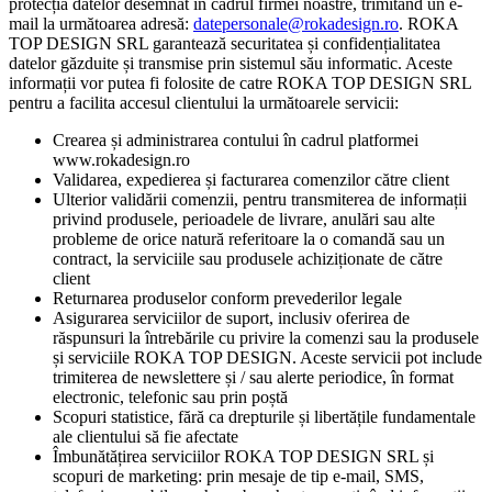
protecția datelor desemnat în cadrul firmei noastre, trimitând un e-
mail la următoarea adresă:
datepersonale@rokadesign.ro
. ROKA
TOP DESIGN SRL garantează securitatea și confidențialitatea
datelor găzduite și transmise prin sistemul său informatic. Aceste
informații vor putea fi folosite de catre ROKA TOP DESIGN SRL
pentru a facilita accesul clientului la următoarele servicii:
Crearea și administrarea contului în cadrul platformei
www.rokadesign.ro
Validarea, expedierea și facturarea comenzilor către client
Ulterior validării comenzii, pentru transmiterea de informații
privind produsele, perioadele de livrare, anulări sau alte
probleme de orice natură referitoare la o comandă sau un
contract, la serviciile sau produsele achiziționate de către
client
Returnarea produselor conform prevederilor legale
Asigurarea serviciilor de suport, inclusiv oferirea de
răspunsuri la întrebările cu privire la comenzi sau la produsele
și serviciile ROKA TOP DESIGN. Aceste servicii pot include
trimiterea de newslettere și / sau alerte periodice, în format
electronic, telefonic sau prin poștă
Scopuri statistice, fără ca drepturile și libertățile fundamentale
ale clientului să fie afectate
Îmbunătățirea serviciilor ROKA TOP DESIGN SRL și
scopuri de marketing: prin mesaje de tip e-mail, SMS,