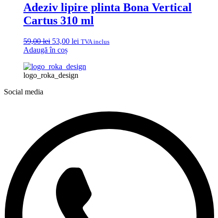
Adeziv lipire plinta Bona Vertical
Cartus 310 ml
Prețul
Prețul
59,00
lei
53,00
lei
TVA inclus
inițial
curent
Adaugă în coș
a
este:
fost:
53,00 lei.
logo_roka_design
59,00 lei.
Social media