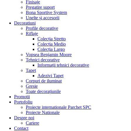
Finisaje
Pregatire suport
Bona Sportive System
Unelte și accesorii
Decoratiuni
Profile decorative
Riflaje
Colecția Stretto
Colecția Medio
Colecția Largo
Vopsea Benjamin Moore
Tehnici decorative
Informații tehnici decorative
Tapet
Adezivi Tapet
Corpuri de iluminat
Gresie
Toate decorațiunile
Promotii
Portofoliu
Proiecte internationale Parchet SPC
Proiecte Nationale
Despre noi
Cariere
Contact