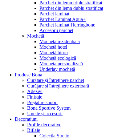
Parchet din lemn triplu stratificat
Parchet din lemn dublu stratificat
Parchet laminat
Parchet Laminat Aqua+
Parchet laminat Herringbone
Accesorii parchet
Mochetă
Mochetă rezidențială
Mochetă hotel
Mochetă birou
Mochetă ecologică
Mocheta personalizată
Underlay mochetă
Produse Bona
Curățare și întreținere parchet
Curățare și întreținere exterioară
Adezivi
Finisaje
Pregatire suport
Bona Sportive System
Unelte și accesorii
Decoratiuni
Profile decorative
Riflaje
Colecția Stretto