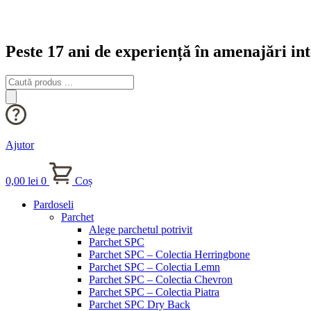
Peste 17 ani de experiență în amenajări int
Products
search
Ajutor
0,00
lei
0
Coș
Pardoseli
Parchet
Alege parchetul potrivit
Parchet SPC
Parchet SPC – Colectia Herringbone
Parchet SPC – Colectia Lemn
Parchet SPC – Colectia Chevron
Parchet SPC – Colectia Piatra
Parchet SPC Dry Back