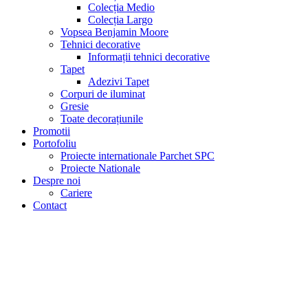
Colecția Medio
Colecția Largo
Vopsea Benjamin Moore
Tehnici decorative
Informații tehnici decorative
Tapet
Adezivi Tapet
Corpuri de iluminat
Gresie
Toate decorațiunile
Promotii
Portofoliu
Proiecte internationale Parchet SPC
Proiecte Nationale
Despre noi
Cariere
Contact