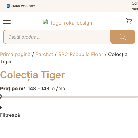
Con
0746 230 302
me
Prima pagină
/
Parchet
/
SPC Republic Floor
/ Colecția
Tiger
Colecția Tiger
Preț pe m²:
148 – 148 lei/mp
Filtrează