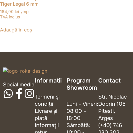
Tiger Legal 6 mm
164,00
lei
/mp
TVA inclus
Adaugă în coș
logo_roka_design
Informatii
Program
Contact
Social media
Showroom
Termeni și
Str. Nicolae
condiții
Luni – Vineri:
Dobrin 105
Livrare și
08:00 –
Pitesti,
plată
18:00
Arges
Informații
Sâmbătă:
(+40) 746
retur
10:00 -
230 302