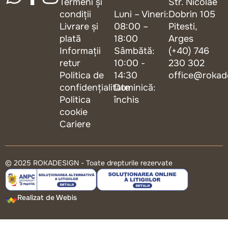
Termeni și
Str. Nicolae
condiții
Luni – Vineri:
Dobrin 105
Livrare și
08:00 –
Pitesti,
plată
18:00
Arges
Informații
Sâmbătă:
(+40) 746
retur
10:00 -
230 302
Politica de
14:30
office@rokad
confidențialitate
Duminică:
Politica
închis
cookie
Cariere
© 2025 ROKADESIGN - Toate drepturile rezervate
Realizat de Webis