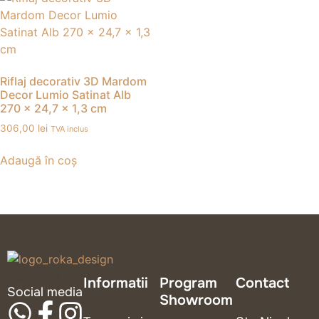
Riflaj decorativ 3D Mardom
Decor Lumio Satinat Alb
270 x 24,7 x 1,3 cm
306,00
lei
TVA inclus
Adaugă în coș
logo_roka_design
Informatii
Program
Contact
Social media
Showroom