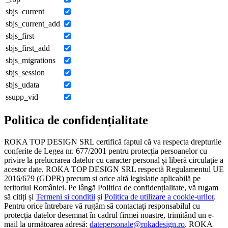
sbjs_current
sbjs_current_add
sbjs_first
sbjs_first_add
sbjs_migrations
sbjs_session
sbjs_udata
ssupp_vid
Politica de confidențialitate
ROKA TOP DESIGN SRL certifică faptul că va respecta drepturile
conferite de Legea nr. 677/2001 pentru protecția persoanelor cu
privire la prelucrarea datelor cu caracter personal și liberă circulație a
acestor date. ROKA TOP DESIGN SRL respectă Regulamentul UE
2016/679 (GDPR) precum și orice altă legislație aplicabilă pe
teritoriul României. Pe lângă Politica de confidențialitate, vă rugam
să citiți și
Termeni si conditii
și
Politica de utilizare a cookie-urilor
.
Pentru orice întrebare vă rugăm să contactați responsabilul cu
protecția datelor desemnat în cadrul firmei noastre, trimitând un e-
mail la următoarea adresă:
datepersonale@rokadesign.ro
. ROKA