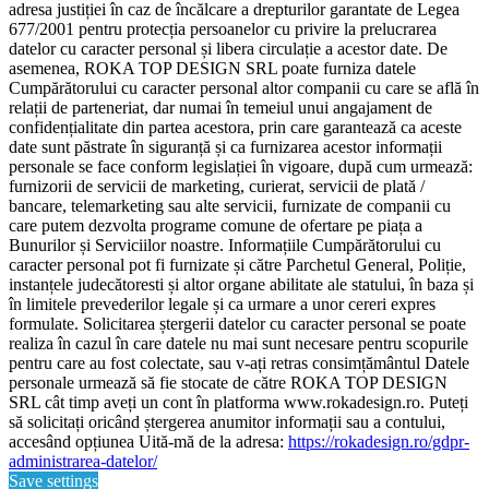
adresa justiției în caz de încălcare a drepturilor garantate de Legea
677/2001 pentru protecția persoanelor cu privire la prelucrarea
datelor cu caracter personal și libera circulație a acestor date. De
asemenea, ROKA TOP DESIGN SRL poate furniza datele
Cumpărătorului cu caracter personal altor companii cu care se află în
relații de parteneriat, dar numai în temeiul unui angajament de
confidențialitate din partea acestora, prin care garantează ca aceste
date sunt păstrate în siguranță și ca furnizarea acestor informații
personale se face conform legislației în vigoare, după cum urmează:
furnizorii de servicii de marketing, curierat, servicii de plată /
bancare, telemarketing sau alte servicii, furnizate de companii cu
care putem dezvolta programe comune de ofertare pe piața a
Bunurilor și Serviciilor noastre. Informațiile Cumpărătorului cu
caracter personal pot fi furnizate și către Parchetul General, Poliție,
instanțele judecătoresti și altor organe abilitate ale statului, în baza și
în limitele prevederilor legale și ca urmare a unor cereri expres
formulate. Solicitarea ștergerii datelor cu caracter personal se poate
realiza în cazul în care datele nu mai sunt necesare pentru scopurile
pentru care au fost colectate, sau v-ați retras consimțământul Datele
personale urmează să fie stocate de către ROKA TOP DESIGN
SRL cât timp aveți un cont în platforma www.rokadesign.ro. Puteți
să solicitați oricând ștergerea anumitor informații sau a contului,
accesând opțiunea Uită-mă de la adresa:
https://rokadesign.ro/gdpr-
administrarea-datelor/
Save settings