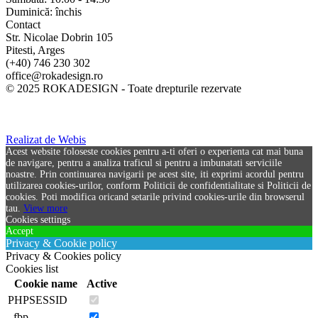
Duminică: închis
Contact
Str. Nicolae Dobrin 105
Pitesti, Arges
(+40) 746 230 302
office@rokadesign.ro
© 2025 ROKADESIGN - Toate drepturile rezervate
Realizat de Webis
Acest website foloseste cookies pentru a-ti oferi o experienta cat mai buna
de navigare, pentru a analiza traficul si pentru a imbunatati serviciile
noastre. Prin continuarea navigarii pe acest site, iti exprimi acordul pentru
utilizarea cookies-urilor, conform Politicii de confidentialitate si Politicii de
cookies. Poti modifica oricand setarile privind cookies-urile din browserul
tau.
View more
Cookies settings
Accept
Privacy & Cookie policy
Privacy & Cookies policy
Cookies list
Cookie name
Active
PHPSESSID
_fbp