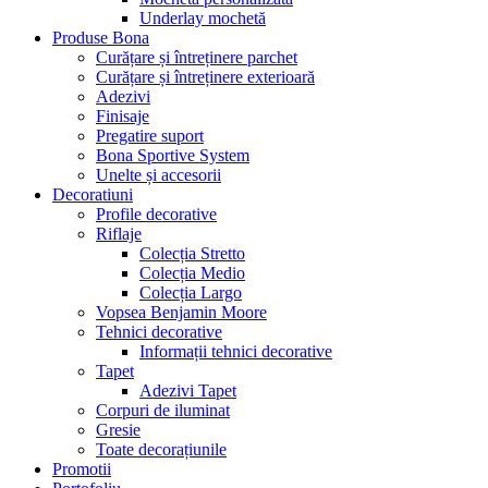
Underlay mochetă
Produse Bona
Curățare și întreținere parchet
Curățare și întreținere exterioară
Adezivi
Finisaje
Pregatire suport
Bona Sportive System
Unelte și accesorii
Decoratiuni
Profile decorative
Riflaje
Colecția Stretto
Colecția Medio
Colecția Largo
Vopsea Benjamin Moore
Tehnici decorative
Informații tehnici decorative
Tapet
Adezivi Tapet
Corpuri de iluminat
Gresie
Toate decorațiunile
Promotii