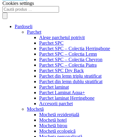
Cookies settings
Products
search
Pardoseli
Parchet
Alege parchetul potrivit
Parchet SPC
Parchet SPC – Colectia Herringbone
Parchet SPC – Colectia Lemn
Parchet SPC – Colectia Chevron
Parchet SPC – Colectia Piatra
Parchet SPC Dry Back
Parchet din lemn triplu stratificat
Parchet din lemn dublu stratificat
Parchet laminat
Parchet Laminat Aqua+
Parchet laminat Herringbone
Accesorii parchet
Mochetă
Mochetă rezidențială
Mochetă hotel
Mochetă birou
Mochetă ecologică
Mocheta personalizată