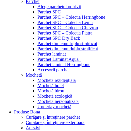
Parchet
Alege parchetul potrivit
Parchet SPC
Parchet SPC – Colectia Herringbone
Parchet SPC – Colectia Lemn
Parchet SPC – Colectia Chevron
Parchet SPC – Colectia Piatra
Parchet SPC Dry Back
Parchet din lemn triplu stratificat
Parchet din lemn dublu stratificat
Parchet laminat
Parchet Laminat Aqua+
Parchet laminat Herringbone
Accesorii parchet
Mochetă
Mochetă rezidențială
Mochetă hotel
Mochetă birou
Mochetă ecologică
Mocheta personalizată
Underlay mochetă
Produse Bona
Curățare și întreținere parchet
Curățare și întreținere exterioară
Adezivi