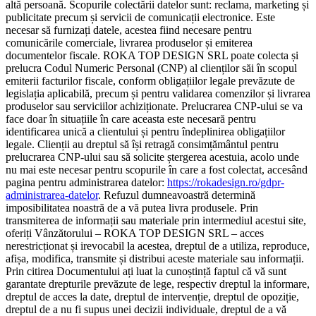
altă persoană. Scopurile colectării datelor sunt: reclama, marketing și
publicitate precum și servicii de comunicații electronice. Este
necesar să furnizați datele, acestea fiind necesare pentru
comunicările comerciale, livrarea produselor și emiterea
documentelor fiscale. ROKA TOP DESIGN SRL poate colecta și
prelucra Codul Numeric Personal (CNP) al clienților săi în scopul
emiterii facturilor fiscale, conform obligațiilor legale prevăzute de
legislația aplicabilă, precum și pentru validarea comenzilor și livrarea
produselor sau serviciilor achiziționate. Prelucrarea CNP-ului se va
face doar în situațiile în care aceasta este necesară pentru
identificarea unică a clientului și pentru îndeplinirea obligațiilor
legale. Clienții au dreptul să își retragă consimțământul pentru
prelucrarea CNP-ului sau să solicite ștergerea acestuia, acolo unde
nu mai este necesar pentru scopurile în care a fost colectat, accesând
pagina pentru administrarea datelor:
https://rokadesign.ro/gdpr-
administrarea-datelor
. Refuzul dumneavoastră determină
imposibilitatea noastră de a vă putea livra produsele. Prin
transmiterea de informații sau materiale prin intermediul acestui site,
oferiți Vânzătorului – ROKA TOP DESIGN SRL – acces
nerestricționat și irevocabil la acestea, dreptul de a utiliza, reproduce,
afișa, modifica, transmite și distribui aceste materiale sau informații.
Prin citirea Documentului ați luat la cunoștință faptul că vă sunt
garantate drepturile prevăzute de lege, respectiv dreptul la informare,
dreptul de acces la date, dreptul de intervenție, dreptul de opoziție,
dreptul de a nu fi supus unei decizii individuale, dreptul de a vă