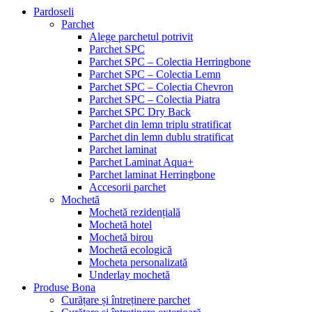
Pardoseli
Parchet
Alege parchetul potrivit
Parchet SPC
Parchet SPC – Colectia Herringbone
Parchet SPC – Colectia Lemn
Parchet SPC – Colectia Chevron
Parchet SPC – Colectia Piatra
Parchet SPC Dry Back
Parchet din lemn triplu stratificat
Parchet din lemn dublu stratificat
Parchet laminat
Parchet Laminat Aqua+
Parchet laminat Herringbone
Accesorii parchet
Mochetă
Mochetă rezidențială
Mochetă hotel
Mochetă birou
Mochetă ecologică
Mocheta personalizată
Underlay mochetă
Produse Bona
Curățare și întreținere parchet