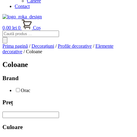
Cariere
Contact
0,00
lei
0
Coș
Products
search
Prima pagină
/
Decorațiuni
/
Profile decorative
/
Elemente
decorative
/ Coloane
Coloane
Brand
Orac
Preț
Culoare