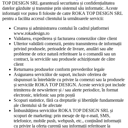
TOP DESIGN SRL garantează securitatea și confidențialitatea
datelor găzduite și transmise prin sistemul său informatic. Aceste
informații vor putea fi folosite de catre ROKA TOP DESIGN SRL
pentru a facilita accesul clientului la următoarele servicii:
Crearea și administrarea contului în cadrul platformei
www.rokadesign.ro
Validarea, expedierea și facturarea comenzilor către client
Ulterior validării comenzii, pentru transmiterea de informații
privind produsele, perioadele de livrare, anulări sau alte
probleme de orice natură referitoare la o comandă sau un
contract, la serviciile sau produsele achiziționate de către
client
Returnarea produselor conform prevederilor legale
Asigurarea serviciilor de suport, inclusiv oferirea de
răspunsuri la întrebările cu privire la comenzi sau la produsele
și serviciile ROKA TOP DESIGN. Aceste servicii pot include
trimiterea de newslettere și / sau alerte periodice, în format
electronic, telefonic sau prin poștă
Scopuri statistice, fără ca drepturile și libertățile fundamentale
ale clientului să fie afectate
Îmbunătățirea serviciilor ROKA TOP DESIGN SRL și
scopuri de marketing: prin mesaje de tip e-mail, SMS,
telefonice, mobile push, webpush, etc., conținând informații
cu privire la oferta curentă sau informații referitoare la