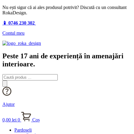
Nu ești sigur că ai ales produsul potrivit? Discută cu un consultant
RokaDesign.
📱 0746 230 302
Contul meu
Peste 17 ani de experiență în amenajări
interioare.
Products
search
Ajutor
0,00
lei
0
Coș
Pardoseli