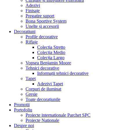
Curățare și întreținere exterioară
Adezivi
Finisaje
Pregatire suport
Bona Sportive System
Unelte și accesorii
Decoratiuni
Profile decorative
Riflaje
Colecția Stretto
Colecția Medio
Colecția Largo
Vopsea Benjamin Moore
Tehnici decorative
Informații tehnici decorative
Tapet
Adezivi Tapet
Corpuri de iluminat
Gresie
Toate decorațiunile
Promotii
Portofoliu
Proiecte internationale Parchet SPC
Proiecte Nationale
Despre noi