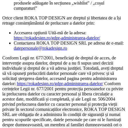
produsele adăugate în secțiunea „wishlist” / „coșul
cumparaturi”
Orice client ROKA TOP DESIGN are dreptul și libertatea de a își
retrage consimțământul de prelucrare a datelor prin:
Accesarea opțiunii Uită-mă de la adresa:
https://rokadesign.ro/gdpr-administrarea-datelor/
Contactarea ROKA TOP DESIGN SRL pe adresa de e-mail:
datepersonale@rokadesign.ro
Conform Legii nr. 677/2001, beneficiați de dreptul de acces, de
intervenție asupra datelor, dreptul de a nu fi supus unei decizii
individuale și dreptul de a vă adresa justiției. Totodată, aveți dreptul
să vă opuneți prelucrării datelor personale care vă privesc și să
solicitați ștergerea datelor, accesand pagina pentru administrarea
datelor:
https://rokadesign.ro/gdpr-administrarea-datelor/
Conform
cerințelor Legii nr. 677/2001 pentru protecția persoanelor cu privire
la prelucrarea datelor cu caracter personal și libera circulație a
acestor date, modificată și completată, și ale Legii nr. 506/2004
privind prelucrarea datelor cu caracter personal și protecția vieții
private în sectorul comunicațiilor electronice, ROKA TOP DESIGN
SRL are obligația de a administra în condiții de siguranță și numai
pentru scopurile specificate, datele personale pe care ni le furnizați
despre dumneavoastră, un membru al familiei dumneavoastră ori o