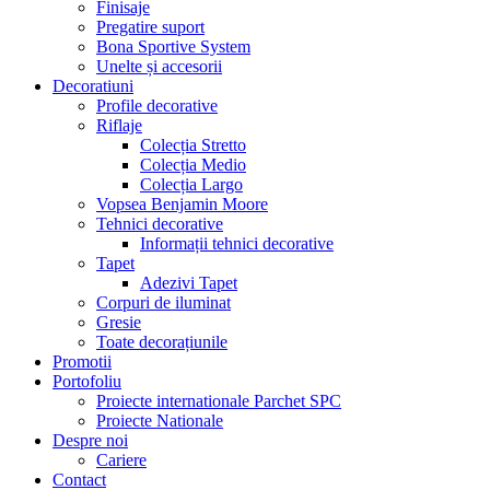
Finisaje
Pregatire suport
Bona Sportive System
Unelte și accesorii
Decoratiuni
Profile decorative
Riflaje
Colecția Stretto
Colecția Medio
Colecția Largo
Vopsea Benjamin Moore
Tehnici decorative
Informații tehnici decorative
Tapet
Adezivi Tapet
Corpuri de iluminat
Gresie
Toate decorațiunile
Promotii
Portofoliu
Proiecte internationale Parchet SPC
Proiecte Nationale
Despre noi
Cariere
Contact