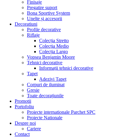
Finisaje
Pregatire suport
Bona Sportive System
Unelte și accesorii
Decoratiuni
Profile decorative
Riflaje
Colecția Stretto
Colecția Medio
Colecția Largo
Vopsea Benjamin Moore
Tehnici decorative
Informații tehnici decorative
Tapet
Adezivi Tapet
Corpuri de iluminat
Gresie
Toate decorațiunile
Promotii
Portofoliu
Proiecte internationale Parchet SPC
Proiecte Nationale
Despre noi
Cariere
Contact