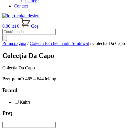
Cariere
Contact
0,00
lei
0
Coș
Products
search
Prima pagină
/
Colectii Parchet Triplu Stratificat
/ Colecția Da Capo
Colecția Da Capo
Colecția Da Capo
Preț pe m²:
465 – 644 lei/mp
Brand
Kahrs
Preț