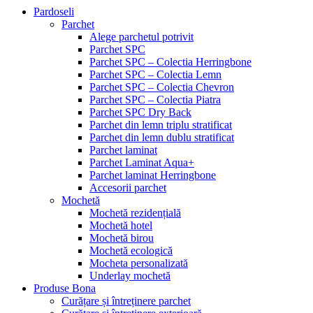
Pardoseli
Parchet
Alege parchetul potrivit
Parchet SPC
Parchet SPC – Colectia Herringbone
Parchet SPC – Colectia Lemn
Parchet SPC – Colectia Chevron
Parchet SPC – Colectia Piatra
Parchet SPC Dry Back
Parchet din lemn triplu stratificat
Parchet din lemn dublu stratificat
Parchet laminat
Parchet Laminat Aqua+
Parchet laminat Herringbone
Accesorii parchet
Mochetă
Mochetă rezidențială
Mochetă hotel
Mochetă birou
Mochetă ecologică
Mocheta personalizată
Underlay mochetă
Produse Bona
Curățare și întreținere parchet