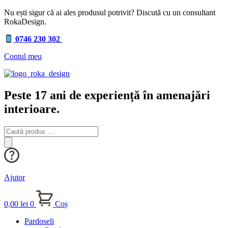
Nu ești sigur că ai ales produsul potrivit? Discută cu un consultant
RokaDesign.
0746 230 302
Contul meu
Peste 17 ani de experiență în amenajări
interioare.
Products
search
Ajutor
0,00
lei
0
Coș
Pardoseli