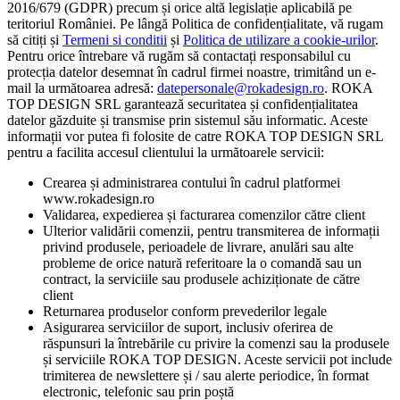
2016/679 (GDPR) precum și orice altă legislație aplicabilă pe
teritoriul României. Pe lângă Politica de confidențialitate, vă rugam
să citiți și
Termeni si conditii
și
Politica de utilizare a cookie-urilor
.
Pentru orice întrebare vă rugăm să contactați responsabilul cu
protecția datelor desemnat în cadrul firmei noastre, trimitând un e-
mail la următoarea adresă:
datepersonale@rokadesign.ro
. ROKA
TOP DESIGN SRL garantează securitatea și confidențialitatea
datelor găzduite și transmise prin sistemul său informatic. Aceste
informații vor putea fi folosite de catre ROKA TOP DESIGN SRL
pentru a facilita accesul clientului la următoarele servicii:
Crearea și administrarea contului în cadrul platformei
www.rokadesign.ro
Validarea, expedierea și facturarea comenzilor către client
Ulterior validării comenzii, pentru transmiterea de informații
privind produsele, perioadele de livrare, anulări sau alte
probleme de orice natură referitoare la o comandă sau un
contract, la serviciile sau produsele achiziționate de către
client
Returnarea produselor conform prevederilor legale
Asigurarea serviciilor de suport, inclusiv oferirea de
răspunsuri la întrebările cu privire la comenzi sau la produsele
și serviciile ROKA TOP DESIGN. Aceste servicii pot include
trimiterea de newslettere și / sau alerte periodice, în format
electronic, telefonic sau prin poștă