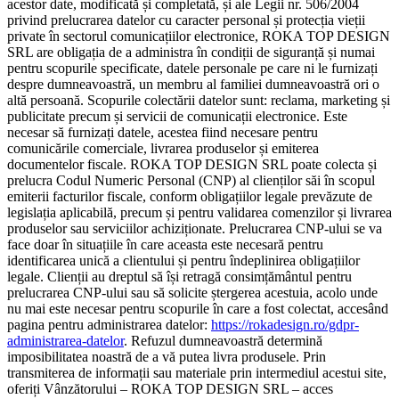
acestor date, modificată și completată, și ale Legii nr. 506/2004
privind prelucrarea datelor cu caracter personal și protecția vieții
private în sectorul comunicațiilor electronice, ROKA TOP DESIGN
SRL are obligația de a administra în condiții de siguranță și numai
pentru scopurile specificate, datele personale pe care ni le furnizați
despre dumneavoastră, un membru al familiei dumneavoastră ori o
altă persoană. Scopurile colectării datelor sunt: reclama, marketing și
publicitate precum și servicii de comunicații electronice. Este
necesar să furnizați datele, acestea fiind necesare pentru
comunicările comerciale, livrarea produselor și emiterea
documentelor fiscale. ROKA TOP DESIGN SRL poate colecta și
prelucra Codul Numeric Personal (CNP) al clienților săi în scopul
emiterii facturilor fiscale, conform obligațiilor legale prevăzute de
legislația aplicabilă, precum și pentru validarea comenzilor și livrarea
produselor sau serviciilor achiziționate. Prelucrarea CNP-ului se va
face doar în situațiile în care aceasta este necesară pentru
identificarea unică a clientului și pentru îndeplinirea obligațiilor
legale. Clienții au dreptul să își retragă consimțământul pentru
prelucrarea CNP-ului sau să solicite ștergerea acestuia, acolo unde
nu mai este necesar pentru scopurile în care a fost colectat, accesând
pagina pentru administrarea datelor:
https://rokadesign.ro/gdpr-
administrarea-datelor
. Refuzul dumneavoastră determină
imposibilitatea noastră de a vă putea livra produsele. Prin
transmiterea de informații sau materiale prin intermediul acestui site,
oferiți Vânzătorului – ROKA TOP DESIGN SRL – acces