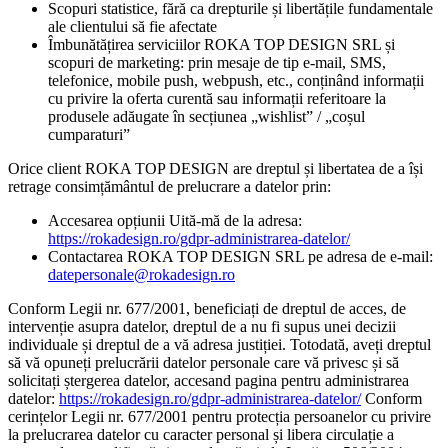
Scopuri statistice, fără ca drepturile și libertățile fundamentale
ale clientului să fie afectate
Îmbunătățirea serviciilor ROKA TOP DESIGN SRL și
scopuri de marketing: prin mesaje de tip e-mail, SMS,
telefonice, mobile push, webpush, etc., conținând informații
cu privire la oferta curentă sau informații referitoare la
produsele adăugate în secțiunea „wishlist” / „coșul
cumparaturi”
Orice client ROKA TOP DESIGN are dreptul și libertatea de a își
retrage consimțământul de prelucrare a datelor prin:
Accesarea opțiunii Uită-mă de la adresa:
https://rokadesign.ro/gdpr-administrarea-datelor/
Contactarea ROKA TOP DESIGN SRL pe adresa de e-mail:
datepersonale@rokadesign.ro
Conform Legii nr. 677/2001, beneficiați de dreptul de acces, de
intervenție asupra datelor, dreptul de a nu fi supus unei decizii
individuale și dreptul de a vă adresa justiției. Totodată, aveți dreptul
să vă opuneți prelucrării datelor personale care vă privesc și să
solicitați ștergerea datelor, accesand pagina pentru administrarea
datelor:
https://rokadesign.ro/gdpr-administrarea-datelor/
Conform
cerințelor Legii nr. 677/2001 pentru protecția persoanelor cu privire
la prelucrarea datelor cu caracter personal și libera circulație a