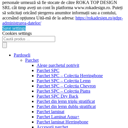
personale urmează să fie stocate de către ROKA TOP DESIGN
SRL cât timp aveți un cont în platforma www.rokadesign.ro. Puteți
să solicitați oricând ștergerea anumitor informații sau a contului,
accesând opțiunea Uită-mă de la adresa:
https://rokadesign.ro/gdpr-
administrarea-datelor/
Save settings
Cookies settings
Products
search
Pardoseli
Parchet
Alege parchetul potrivit
Parchet SPC
Parchet SPC – Colectia Herringbone
Parchet SPC – Colectia Lemn
Parchet SPC – Colectia Chevron
Parchet SPC – Colectia Piatra
Parchet SPC Dry Back
Parchet din lemn triplu stratificat
Parchet din lemn dublu stratificat
Parchet laminat
Parchet Laminat Aqua+
Parchet laminat Herringbone
Accesorii parchet