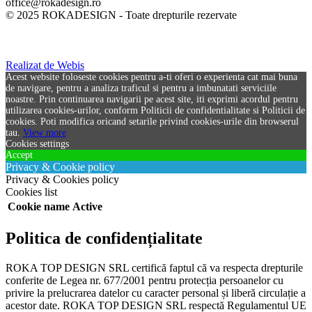
office@rokadesign.ro
© 2025 ROKADESIGN - Toate drepturile rezervate
Realizat de Webis
Acest website foloseste cookies pentru a-ti oferi o experienta cat mai buna
de navigare, pentru a analiza traficul si pentru a imbunatati serviciile
noastre. Prin continuarea navigarii pe acest site, iti exprimi acordul pentru
utilizarea cookies-urilor, conform Politicii de confidentialitate si Politicii de
cookies. Poti modifica oricand setarile privind cookies-urile din browserul
tau.
View more
Cookies settings
Accept
Privacy & Cookie policy
Privacy & Cookies policy
Cookies list
Cookie name
Active
Politica de confidențialitate
ROKA TOP DESIGN SRL certifică faptul că va respecta drepturile
conferite de Legea nr. 677/2001 pentru protecția persoanelor cu
privire la prelucrarea datelor cu caracter personal și liberă circulație a
acestor date. ROKA TOP DESIGN SRL respectă Regulamentul UE