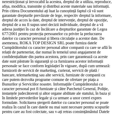
nerestricționat și irevocabil la acestea, dreptul de a utiliza, reproduce,
afișa, modifica, transmite și distribui aceste materiale sau informații.
Prin citirea Documentului ați luat la cunoștință faptul că vă sunt
garantate drepturile prevăzute de lege, respectiv dreptul la informare,
dreptul de acces la date, dreptul de intervenție, dreptul de opoziție,
dreptul de a nu fi supus unei decizii individuale, dreptul de a vă
adresa justiției în caz de încălcare a drepturilor garantate de Legea
677/2001 pentru protecția persoanelor cu privire la prelucrarea
datelor cu caracter personal și libera circulație a acestor date. De
asemenea, ROKA TOP DESIGN SRL poate furniza datele
Cumpărătorului cu caracter personal altor companii cu care se află în
relații de parteneriat, dar numai în temeiul unui angajament de
confidențialitate din partea acestora, prin care garantează ca aceste
date sunt păstrate în siguranță și ca furnizarea acestor informații
personale se face conform legislației în vigoare, după cum urmează:
furnizorii de servicii de marketing, curierat, servicii de plată /
bancare, telemarketing sau alte servicii, furnizate de companii cu
care putem dezvolta programe comune de ofertare pe piața a
Bunurilor și Serviciilor noastre. Informațiile Cumpărătorului cu
caracter personal pot fi furnizate și către Parchetul General, Poliție,
instanțele judecătoresti și altor organe abilitate ale statului, în baza și
în limitele prevederilor legale și ca urmare a unor cereri expres
formulate. Solicitarea ștergerii datelor cu caracter personal se poate
realiza în cazul în care datele nu mai sunt necesare pentru scopurile
pentru care au fost colectate, sau v-ați retras consimțământul Datele