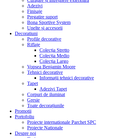
Curățare și întreținere exterioară
Adezivi
Finisaje
Pregatire suport
Bona Sportive System
Unelte și accesorii
Decoratiuni
Profile decorative
Riflaje
Colecția Stretto
Colecția Medio
Colecția Largo
Vopsea Benjamin Moore
Tehnici decorative
Informații tehnici decorative
Tapet
Adezivi Tapet
Corpuri de iluminat
Gresie
Toate decorațiunile
Promotii
Portofoliu
Proiecte internationale Parchet SPC
Proiecte Nationale
Despre noi