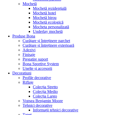
Mochetă
Mochetă rezidențială
Mochetă hotel
Mochetă birou
Mochetă ecologică
Mocheta personalizată
Underlay mochetă
Produse Bona
Curățare și întreținere parchet
Curățare și întreținere exterioară
Adezivi
Finisaje
Pregatire suport
Bona Sportive System
Unelte și accesorii
Decoratiuni
Profile decorative
Riflaje
Colecția Stretto
Colecția Medio
Colecția Largo
Vopsea Benjamin Moore
Tehnici decorative
Informații tehnici decorative
Tapet