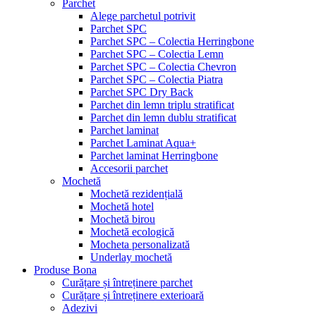
Parchet
Alege parchetul potrivit
Parchet SPC
Parchet SPC – Colectia Herringbone
Parchet SPC – Colectia Lemn
Parchet SPC – Colectia Chevron
Parchet SPC – Colectia Piatra
Parchet SPC Dry Back
Parchet din lemn triplu stratificat
Parchet din lemn dublu stratificat
Parchet laminat
Parchet Laminat Aqua+
Parchet laminat Herringbone
Accesorii parchet
Mochetă
Mochetă rezidențială
Mochetă hotel
Mochetă birou
Mochetă ecologică
Mocheta personalizată
Underlay mochetă
Produse Bona
Curățare și întreținere parchet
Curățare și întreținere exterioară
Adezivi