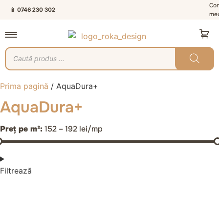
Con
📱 0746 230 302
me
Prima pagină
/ AquaDura+
AquaDura+
Preț pe m²:
152 – 192 lei/mp
Filtrează