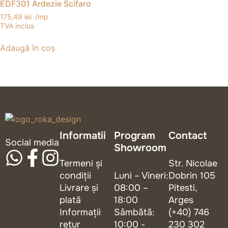
EDF301 Ardezie Scifaro
175,49
lei
/mp
TVA inclus
Adaugă în coș
logo_roka_design
Informatii
Program
Contact
Social media
Showroom
Termeni și
Str. Nicolae
condiții
Luni – Vineri:
Dobrin 105
Livrare și
08:00 –
Pitesti,
plată
18:00
Arges
Informații
Sâmbătă:
(+40) 746
retur
10:00 -
230 302