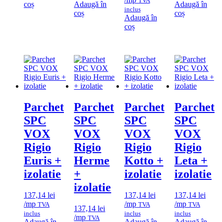
TVA
coș
Adaugă în
Adaugă în
inclus
coș
coș
Adaugă în
coș
Parchet
Parchet
Parchet
Parchet
SPC
SPC
SPC
SPC
VOX
VOX
VOX
VOX
Rigio
Rigio
Rigio
Rigio
Euris +
Herme
Kotto +
Leta +
izolatie
+
izolatie
izolatie
izolatie
137,14
lei
137,14
lei
137,14
lei
/mp
/mp
/mp
TVA
TVA
TVA
137,14
lei
inclus
inclus
inclus
/mp
TVA
Adaugă în
Adaugă în
Adaugă în