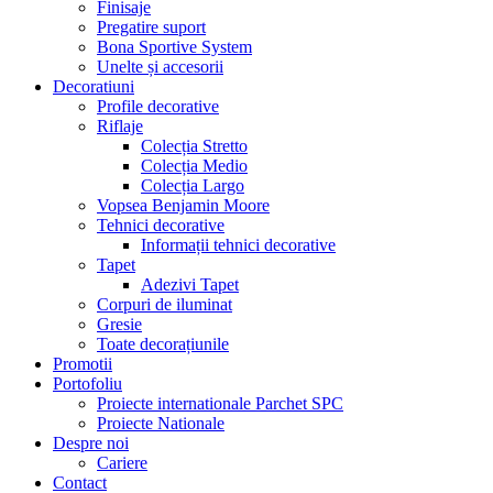
Finisaje
Pregatire suport
Bona Sportive System
Unelte și accesorii
Decoratiuni
Profile decorative
Riflaje
Colecția Stretto
Colecția Medio
Colecția Largo
Vopsea Benjamin Moore
Tehnici decorative
Informații tehnici decorative
Tapet
Adezivi Tapet
Corpuri de iluminat
Gresie
Toate decorațiunile
Promotii
Portofoliu
Proiecte internationale Parchet SPC
Proiecte Nationale
Despre noi
Cariere
Contact