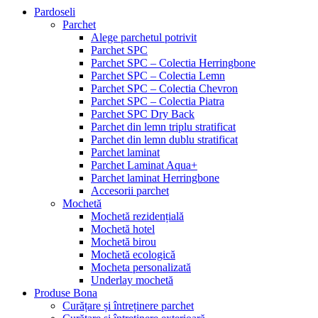
Pardoseli
Parchet
Alege parchetul potrivit
Parchet SPC
Parchet SPC – Colectia Herringbone
Parchet SPC – Colectia Lemn
Parchet SPC – Colectia Chevron
Parchet SPC – Colectia Piatra
Parchet SPC Dry Back
Parchet din lemn triplu stratificat
Parchet din lemn dublu stratificat
Parchet laminat
Parchet Laminat Aqua+
Parchet laminat Herringbone
Accesorii parchet
Mochetă
Mochetă rezidențială
Mochetă hotel
Mochetă birou
Mochetă ecologică
Mocheta personalizată
Underlay mochetă
Produse Bona
Curățare și întreținere parchet