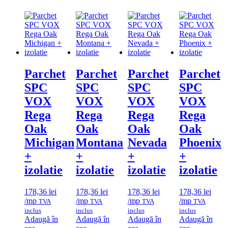
Parchet
Parchet
Parchet
Parchet
SPC
SPC
SPC
SPC
VOX
VOX
VOX
VOX
Rega
Rega
Rega
Rega
Oak
Oak
Oak
Oak
Michigan
Montana
Nevada
Phoenix
+
+
+
+
izolatie
izolatie
izolatie
izolatie
178,36
lei
178,36
lei
178,36
lei
178,36
lei
/mp
/mp
/mp
/mp
TVA
TVA
TVA
TVA
inclus
inclus
inclus
inclus
Adaugă în
Adaugă în
Adaugă în
Adaugă în