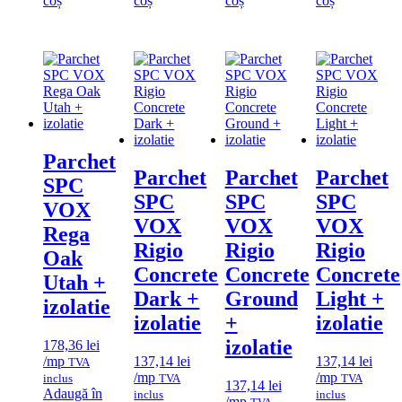
coș
coș
coș
coș
Parchet
Parchet
Parchet
Parchet
SPC
SPC
SPC
SPC
VOX
VOX
VOX
VOX
Rega
Rigio
Rigio
Rigio
Oak
Concrete
Concrete
Concrete
Utah +
Dark +
Ground
Light +
izolatie
izolatie
+
izolatie
izolatie
178,36
lei
/mp
137,14
lei
137,14
lei
TVA
/mp
/mp
inclus
TVA
TVA
137,14
lei
Adaugă în
inclus
inclus
/mp