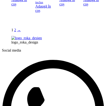
inclus
coș
coș
coș
Adaugă în
coș
1
2
→
logo_roka_design
Social media