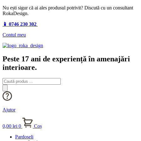
Nu ești sigur că ai ales produsul potrivit? Discută cu un consultant
RokaDesign.
📱 0746 230 302
Contul meu
Peste 17 ani de experiență în amenajări
interioare.
Products
search
Ajutor
0,00
lei
0
Coș
Pardoseli