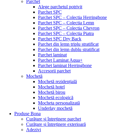
Parchet
Alege parchetul potrivit
Parchet SPC
Parchet SPC – Colectia Herringbone
Parchet SPC – Colectia Lemn
Parchet SPC – Colectia Chevron
Parchet SPC – Colectia Piatra
Parchet SPC Dry Back
Parchet din lemn triplu stratificat
Parchet din lemn dublu stratificat
Parchet laminat
Parchet Laminat Aqua+
Parchet laminat Herringbone
Accesorii parchet
Mochetă
Mochetă rezidențială
Mochetă hotel
Mochetă birou
Mochetă ecologică
Mocheta personalizată
Underlay mochetă
Produse Bona
Curățare și întreținere parchet
Curățare și întreținere exterioară
Adezivi