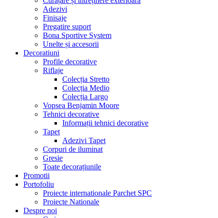
Curățare și întreținere exterioară
Adezivi
Finisaje
Pregatire suport
Bona Sportive System
Unelte și accesorii
Decoratiuni
Profile decorative
Riflaje
Colecția Stretto
Colecția Medio
Colecția Largo
Vopsea Benjamin Moore
Tehnici decorative
Informații tehnici decorative
Tapet
Adezivi Tapet
Corpuri de iluminat
Gresie
Toate decorațiunile
Promotii
Portofoliu
Proiecte internationale Parchet SPC
Proiecte Nationale
Despre noi