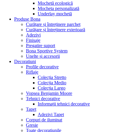
Mochetă ecologică
Mocheta personalizată
Underlay mochetă
Produse Bona
Curățare și întreținere parchet
Curățare și întreținere exterioară
Adezivi
Finisaje
Pregatire suport
Bona Sportive System
Unelte și accesorii
Decoratiuni
Profile decorative
Riflaje
Colecția Stretto
Colecția Medio
Colecția Largo
Vopsea Benjamin Moore
Tehnici decorative
Informații tehnici decorative
Tapet
Adezivi Tapet
Corpuri de iluminat
Gresie
Toate decorațiunile