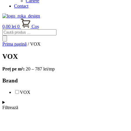
Cariere
Contact
0,00
lei
0
Coș
Products
search
Prima pagină
/ VOX
VOX
Preț pe m²:
20 – 787 lei/mp
Brand
VOX
Filtrează