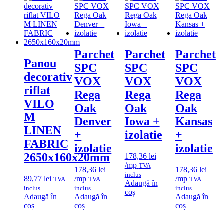
Parchet
Parchet
Parchet
Panou
SPC
SPC
SPC
decorativ
VOX
VOX
VOX
riflat
Rega
Rega
Rega
VILO
Oak
Oak
Oak
M
Denver
Iowa +
Kansas
LINEN
+
izolatie
+
FABRIC
izolatie
izolatie
2650x160x20mm
178,36
lei
/mp
TVA
178,36
lei
178,36
lei
inclus
89,77
lei
/mp
/mp
TVA
TVA
TVA
Adaugă în
inclus
inclus
inclus
coș
Adaugă în
Adaugă în
Adaugă în
coș
coș
coș