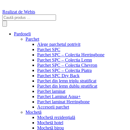
Realizat de Webis
Products
search
Pardoseli
Parchet
Alege parchetul potrivit
Parchet SPC
Parchet SPC – Colectia Herringbone
Parchet SPC – Colectia Lemn
Parchet SPC – Colectia Chevron
Parchet SPC – Colectia Piatra
Parchet SPC Dry Back
Parchet din lemn triplu stratificat
Parchet din lemn dublu stratificat
Parchet laminat
Parchet Laminat Aqua+
Parchet laminat Herringbone
Accesorii parchet
Mochetă
Mochetă rezidențială
Mochetă hotel
Mochetă birou