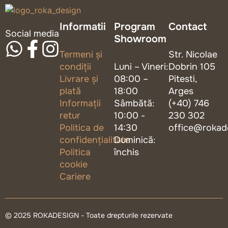
logo_roka_design
Informatii
Program
Contact
Social media
Showroom
Termeni și
Str. Nicolae
condiții
Luni – Vineri:
Dobrin 105
Livrare și
08:00 –
Pitesti,
plată
18:00
Arges
Informații
Sâmbătă:
(+40) 746
retur
10:00 -
230 302
Politica de
14:30
office@rokad
confidențialitate
Duminică:
Politica
închis
cookie
Cariere
© 2025 ROKADESIGN - Toate drepturile rezervate