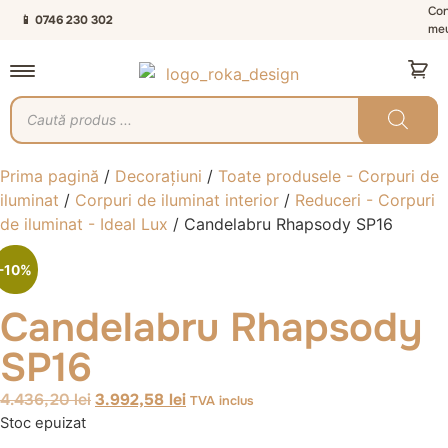
Con
📱 0746 230 302
me
Prima pagină
/
Decorațiuni
/
Toate produsele - Corpuri de
iluminat
/
Corpuri de iluminat interior
/
Reduceri - Corpuri
de iluminat - Ideal Lux
/ Candelabru Rhapsody SP16
-10%
Candelabru Rhapsody
SP16
4.436,20
lei
3.992,58
lei
TVA inclus
Stoc epuizat